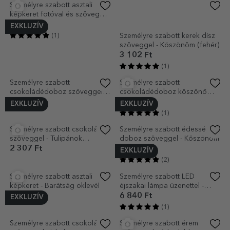
Személyre szabott
Személyre szabott bögre
szövegvágó - A hála csillaga
fotóval és üzenettel – Apa, az
én hősöm
6 284 Ft
2 943 Ft
(8)
Személyre szabott fa
Személyre szabott
ajándékdoboz köszönő
üdvözlőkártya szöveggel –
üzenettel a keresztszülőknek
Köszönet a keresztszülőknek
8 431 Ft
874 Ft
(5)
(3)