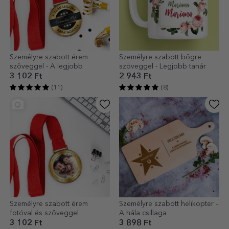
Személyre szabott érem
Személyre szabott bögre
szöveggel - A legjobb
szöveggel - Legjobb tanár
3 102 Ft
2 943 Ft
(11)
(8)
Személyre szabott érem
Személyre szabott helikopter –
fotóval és szöveggel
A hála csillaga
3 102 Ft
3 898 Ft