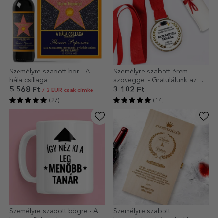
Személyre szabott bor - A
Személyre szabott érem
hála csillaga
szöveggel - Gratulálunk az
érettségihez!
5 568 Ft
3 102 Ft
/ 2 EUR csak címke
(27)
(14)
Személyre szabott bögre - A
Személyre szabott