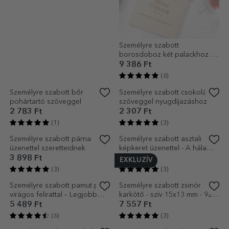
Egyéni rendezés - Legjobb
Személyre szabott
séf
borosdoboz két palackhoz -
A legjobban
7 875 Ft
9 386 Ft
(10)
(6)
Személyre szabott bőr
Személyre szabott csokoládé
pohártartó szöveggel
szöveggel nyugdíjazáshoz
2 783 Ft
2 307 Ft
(1)
(3)