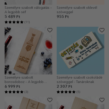
Személyre szabott válogatás –
Személyre szabott oklevél
A legjobb séf
szöveggel
5 489 Ft
955 Ft
(11)
Személyre szabott
Személyre szabott csokoládé
borosdoboz – A legjobb
szöveggel - Tanároknak
főnök 2
6 999 Ft
2 307 Ft
(3)
(5)