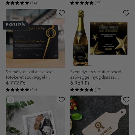
(14)
(35)
EXKLUZÍV
Személyre szabott asztali
Személyre szabott pezsgő
fotókeret szöveggel -
szöveggel nyugdíjazás
Kiválósági tanúsítvány
alkalmából
4 772 Ft
6 363 Ft
(24)
(17)