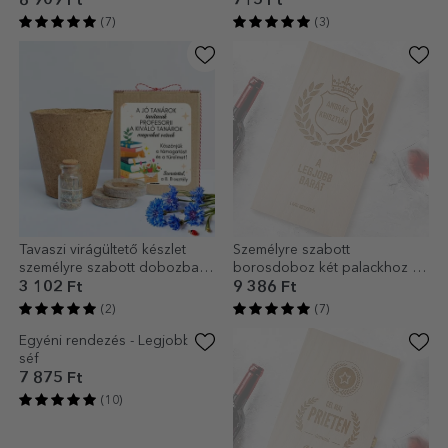
8 909 Ft
715 Ft
(7)
(3)
Tavaszi virágültető készlet
Személyre szabott
személyre szabott dobozban,
borosdoboz két palackhoz -
üzenettel a tanárnak - Könyvek
The Best
3 102 Ft
9 386 Ft
(2)
(7)