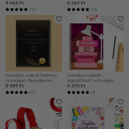
9 466 Ft
6 363 Ft
(12)
(12)
Személyre szabott festmény
Személyre szabott
szöveggel - Nyugdíjazási
jegyzetfüzet 5 szöveggel
üzenet
8 909 Ft
4 295 Ft
(15)
(3)