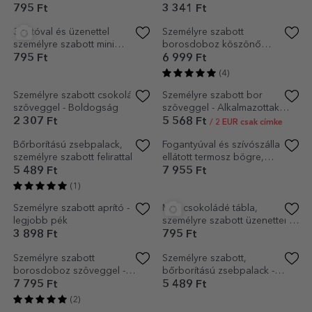
szöveggel a barátodnak - A
doboz szöveggel tanároknak
legjobb barát
– Köszönjük!
5 568 Ft
6 761 Ft
/ 2 EUR csak címke
(2)
(1)
Személyre szabott négyzet
alakú óra üzenettel
7 875 Ft
(7)
Személyre szabott
tájképfestmény – tanároknak
szóló elismerő oklevél
8 909 Ft
Személyre szabott fa
Személyre szabott asztali
ajándékdoboz köszönő
képkeret szöveggel –
üzenettel a keresztszülőknek
Alkalmazottak elismerése
7 238 Ft
4 772 Ft
EXKLUZÍV
(2)
Személyre szabott csokoládé
Személyre szabott, fehér