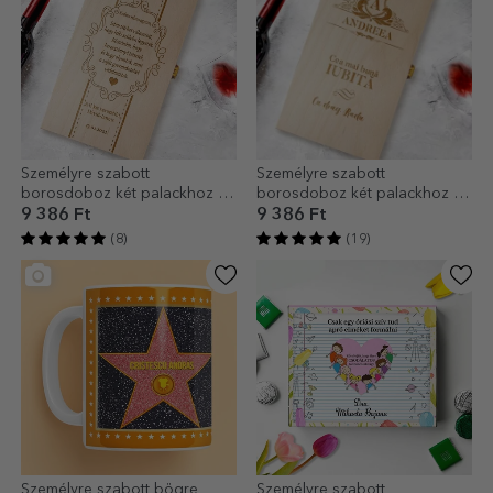
Személyre szabott
Személyre szabott
borosdoboz két palackhoz –
borosdoboz két palackhoz –
Köszönet a keresztszülőknek
vintage név modell
9 386 Ft
9 386 Ft
(8)
(19)
Személyre szabott bögre
Személyre szabott