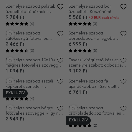
Személyre szabott kerek dísz
Személyre szabott kaparós
szöveggel - Köszönöm
sorsjegy a legjobb anyukának
(fekete)
3 102 Ft
1 988 Ft
(4)