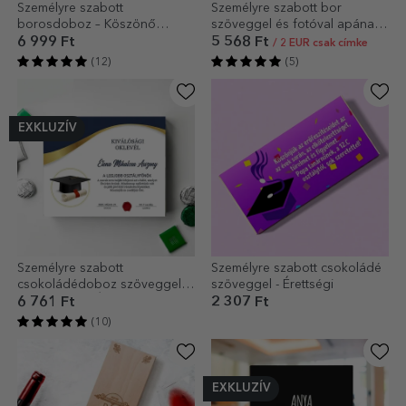
Személyre szabott
Személyre szabott bor
borosdoboz – Köszönő
szöveggel és fotóval apának
üzenet a keresztszülőknek
– A legjobb apa
6 999 Ft
5 568 Ft
/ 2 EUR csak címke
(12)
(5)
EXKLUZÍV
Személyre szabott
Személyre szabott csokoládé
csokoládédoboz szöveggel
szöveggel - Érettségi
tanároknak – Érettségi
6 761 Ft
2 307 Ft
(10)
EXKLUZÍV