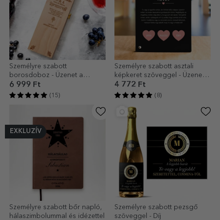
Személyre szabott
Személyre szabott asztali
borosdoboz - Üzenet a
képkeret szöveggel - Üzenet
keresztszülőknek
anyának
6 999 Ft
4 772 Ft
(15)
(8)
EXKLUZÍV
Személyre szabott bőr napló,
Személyre szabott pezsgő
hálaszimbolummal és idézettel
szöveggel - Díj