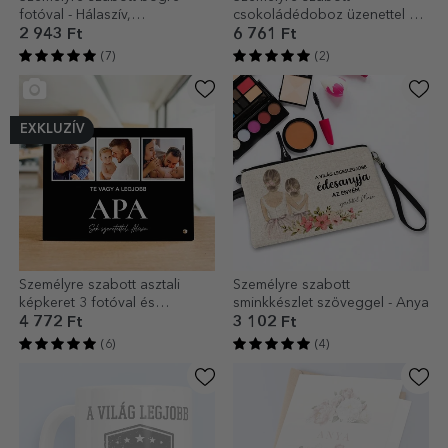
fotóval - Hálaszív,
csokoládédoboz üzenettel a
narancssárga háttérrel
tanároknak - Szív
2 943 Ft
6 761 Ft
(7)
(2)
EXKLUZÍV
Személyre szabott asztali
Személyre szabott
képkeret 3 fotóval és
sminkkészlet szöveggel - Anya
szöveggel - Szeretettel
4 772 Ft
3 102 Ft
(6)
(4)