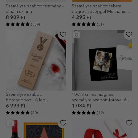
Személyre szabott festmény –
Személyre szabott fekete
a hála sztárja
bögre szöveggel Mechanic
számára
8 909 Ft
4 295 Ft
(559)
(51)
Személyre szabott
10x12 cm-es mágnes,
borosdoboz - A leg...
személyre szabott fotóval és
szöveggel – Köszönöm!
6 999 Ft
1 034 Ft
(50)
(19)