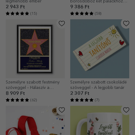
legmenőbb ember
borosdoboz két palackhoz
keresztapáknak
2 943 Ft
9 386 Ft
(15)
(58)
Személyre szabott festmény
Személyre szabott csokoládé
szöveggel – Hálaszív a
szöveggel - A legjobb tanár
nyugdíjazás alkalmából
8 909 Ft
2 307 Ft
(62)
(7)