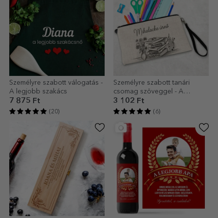
Személyre szabott válogatás -
Személyre szabott tanári
A legjobb szakács
csomag szöveggel - A
legjobb tanár
7 875 Ft
3 102 Ft
(20)
(6)