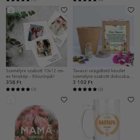
Személyre szabott 10x12 cm-
Tavaszi virágültető készlet
es fénykép – Köszönjük!
személyre szabott dobozban,
üzenettel a tanárnak
358 Ft
3 102 Ft
(3)
(2)