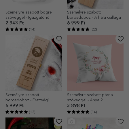
Személyre szabott bögre
Személyre szabott
szöveggel - Igazgatónő
borosdoboz - A hála csillaga
2 943 Ft
6 999 Ft
(14)
(22)
Személyre szabott
Személyre szabott párna
borosdoboz - Érettségi
szöveggel - Anya 2
6 999 Ft
3 898 Ft
(13)
(14)