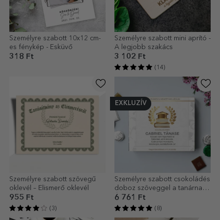
Személyre szabott 10x12 cm-
Személyre szabott mini aprító -
es fénykép - Esküvő
A legjobb szakács
318 Ft
3 102 Ft
(14)
EXKLUZÍV
Személyre szabott szövegű
Személyre szabott csokoládés
oklevél – Elismerő oklevél
doboz szöveggel a tanárnak -
Érettségi modell
955 Ft
6 761 Ft
(3)
(8)