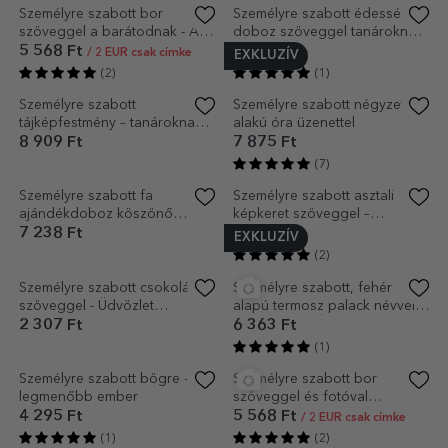
Személyre szabott pamut póló
Személyre szabott zsinór
virágos felirattal – Legjobb
karkötő - szív 15x13 mm - 925
anya
ezüst - Legjobb anya
5 489 Ft
7 557 Ft
(6)
(3)
Személyre szabott csokoládé
Személyre szabott bor
szöveggel - Legjobb tanár
üzenettel - Keresztapáknak
2 307 Ft
5 568 Ft
/ 2 EUR csak címke
(4)
(3)