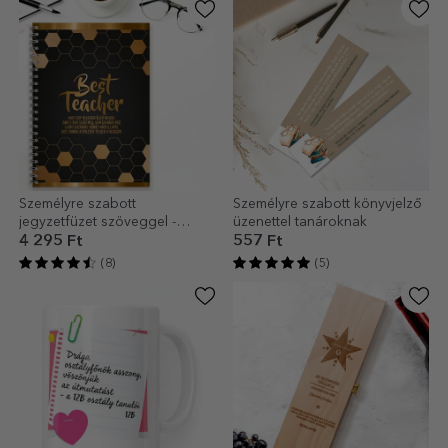
Személyre szabott
Személyre szabott könyvjelző
jegyzetfüzet szöveggel -
üzenettel tanároknak
Legjobb tanár
4 295 Ft
557 Ft
(8)
(5)