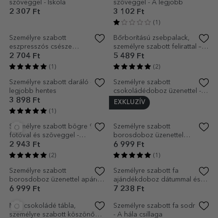
Személyre szabott festmény –
Mini csokoládé tábla,
Elismerő oklevél
személyre szabott szöveggel
8 909 Ft
795 Ft
(11)
(1)
EXKLUZÍV
Személyre szabott bor
Személyre szabott édességes