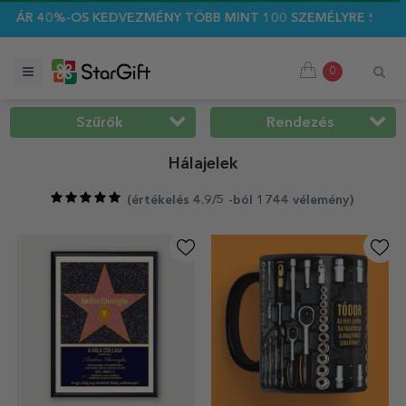
DVEZMÉNY TÖBB MINT 100 SZEMÉLYRE SZABOTT AJÁNDÉKRA ☀️
0
Szűrők
Rendezés
Hálajelek
(
értékelés 4.9/5 -ból 1744 vélemény
)