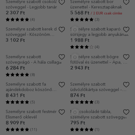
EXKLUZÍV
Személyre szabott párna
Személyre szabott asztali
üzenettel szeretteidnek
képkeret üzenettel - A hála
csillaga
3 898 Ft
5 249 Ft
(3)
(3)