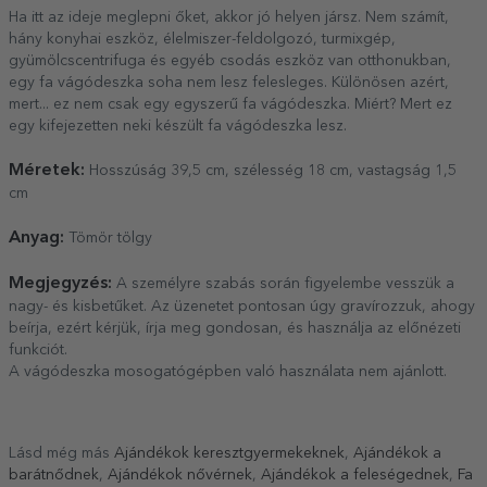
Ha itt az ideje meglepni őket, akkor jó helyen jársz. Nem számít,
hány konyhai eszköz, élelmiszer-feldolgozó, turmixgép,
gyümölcscentrifuga és egyéb csodás eszköz van otthonukban,
egy fa vágódeszka soha nem lesz felesleges. Különösen azért,
mert... ez nem csak egy egyszerű fa vágódeszka. Miért? Mert ez
egy kifejezetten neki készült fa vágódeszka lesz.
Méretek:
Hosszúság 39,5 cm, szélesség 18 cm, vastagság 1,5
cm
Anyag:
Tömör tölgy
Megjegyzés:
A személyre szabás során figyelembe vesszük a
nagy- és kisbetűket. Az üzenetet pontosan úgy gravírozzuk, ahogy
beírja, ezért kérjük, írja meg gondosan, és használja az előnézeti
funkciót.
A vágódeszka mosogatógépben való használata nem ajánlott.
Lásd még más
Ajándékok keresztgyermekeknek
,
Ajándékok a
barátnődnek
,
Ajándékok nővérnek
,
Ajándékok a feleségednek
,
Fa