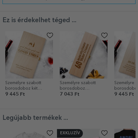
Ez is érdekelhet téged ...
Személyre szabott
Személyre szabott
Személyre s
borosdoboz két
borosdoboz
borosdoboz
palackhoz – Jó barátok,
születésnapra üzenettel
borhoz, log
9 445 Ft
7 043 Ft
9 445 Ft
jó bor, jó idők
- Boldog születésnapot!
üzenettel
Legújabb termékek ...
EXKLUZÍV