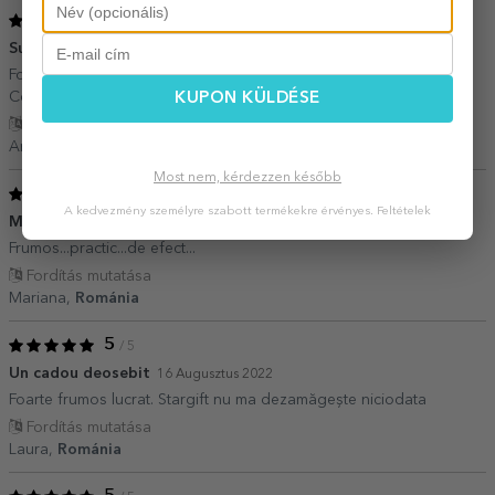
5
/ 5
Super!
11 Augusztus 2023
Foarte bine realizat, sper sa placa persoanei careia i-l ofer. :D
Comanda realizata foarte rapid.
KUPON KÜLDÉSE
Fordítás mutatása
Andreea,
Románia
Most nem, kérdezzen később
5
/ 5
A kedvezmény személyre szabott termékekre érvényes.
Feltételek
M-am felicitat pt. idee.
15 Július 2023
Frumos...practic...de efect...
Fordítás mutatása
Mariana,
Románia
5
/ 5
Un cadou deosebit
16 Augusztus 2022
Foarte frumos lucrat. Stargift nu ma dezamăgește niciodata
Fordítás mutatása
Laura,
Románia