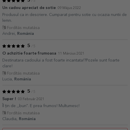
5
/ 5
Un cadou apreciat de sotie
09 Május 2022
Produsul ca in descriere. Cumparat pentru sotie cu ocazia nuntii de
lemn.
Fordítás mutatása
Andrei,
Románia
5
/ 5
O achzitie foarte frumoasa
11 Március 2021
Destinatara cadoului a fost foarte incantata!?Pozele sunt foarte
clare!
Fordítás mutatása
Lucia,
Románia
5
/ 5
Super !
03 Február 2021
Îl țin de ,,bun". E prea frumos! Multumesc!
Fordítás mutatása
Claudia,
Románia