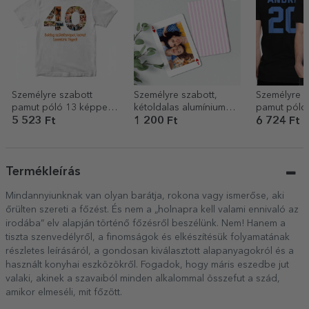
Személyre szabott
Személyre szabott,
Személyre s
pamut póló 13 képpel
kétoldalas alumínium
pamut póló,
és üzenettel – 40 éves
kártya fotóval és
logóval, há
5 523 Ft
1 200 Ft
6 724 Ft
üzenettel – Játékkártya
Termékleírás
Mindannyiunknak van olyan barátja, rokona vagy ismerőse, aki
őrülten szereti a főzést. És nem a „holnapra kell valami ennivaló az
irodába” elv alapján történő főzésről beszélünk. Nem! Hanem a
tiszta szenvedélyről, a finomságok és elkészítésük folyamatának
részletes leírásáról, a gondosan kiválasztott alapanyagokról és a
használt konyhai eszközökről. Fogadok, hogy máris eszedbe jut
valaki, akinek a szavaiból minden alkalommal összefut a szád,
amikor elmeséli, mit főzött.