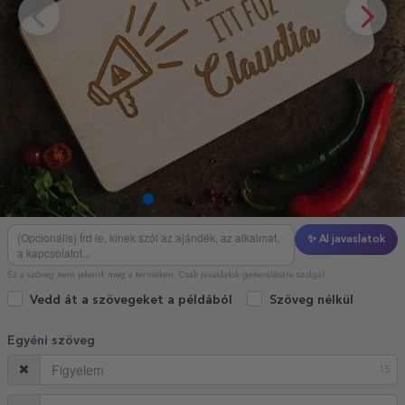
✨ AI javaslatok
Ez a szöveg nem jelenik meg a terméken. Csak javaslatok generálására szolgál.
Vedd át a szövegeket a példából
Szöveg nélkül
Egyéni szöveg
15