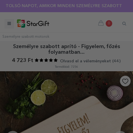
LSÓ NAPOT, AMIKOR MINDEN SZEMÉLYRE SZABOTT PÓLÓRA 30
0
Személyre szabott motorok
Személyre szabott aprító - Figyelem, főzés
folyamatban...
4 723 Ft
Olvasd el a véleményeket (
44
)
Termékkód: 7256