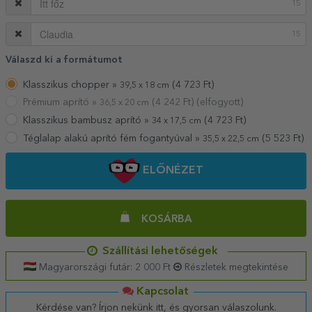
15
15
Válaszd ki a formátumot
Klasszikus chopper »
(
4 723
Ft)
39,5 x 18 cm
Prémium aprító »
(
4 242
Ft) (elfogyott)
36,5 x 20 cm
Klasszikus bambusz aprító »
(
4 723
Ft)
34 x 17,5 cm
Téglalap alakú aprító fém fogantyúval »
(
5 523
Ft)
35,5 x 22,5 cm
ELŐNÉZET
KOSÁRBA
Szállítási lehetőségek
Magyarországi futár: 2 000 Ft
Részletek megtekintése
Kapcsolat
Kérdése van? Írjon nekünk itt, és gyorsan válaszolunk.