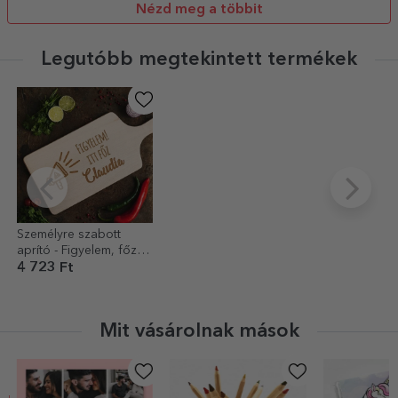
Nézd meg a többit
Legutóbb megtekintett termékek
Személyre szabott
aprító - Figyelem, főzés
folyamatban...
4 723 Ft
Mit vásárolnak mások