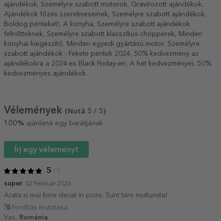
ajándékok
,
Személyre szabott motorok
,
Gravírozott ajándékok
,
Ajándékok főzés szerelmeseinek
,
Személyre szabott ajándékok
,
Boldog pénteket!
,
A konyha
,
Személyre szabott ajándékok
felnőtteknek
,
Személyre szabott klasszikus chopperek
,
Minden
konyhai kiegészítő
,
Minden egyedi gyártású motor
,
Személyre
szabott ajándékok - Fekete péntek 2024
,
50% kedvezmény az
ajándékokra a 2024-es Black Friday-en
,
A hét kedvezményei
,
50%
kedvezményes ajándékok
.
Vélemények
(Notă
5
/ 5
)
100%
ajánlaná egy barátjának
Írj egy véleményt
5
/ 5
super
02 Február 2026
Arata si mai bine decat in poze. Sunt tare multumita!
Fordítás mutatása
Vas,
Románia