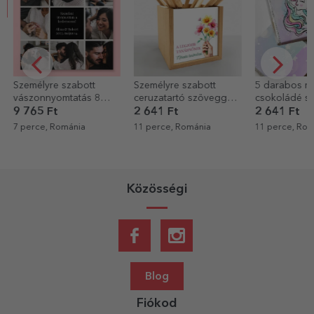
mélyre szabott
Személyre szabott
5 darabos mini
zonnyomtatás 8
ceruzatartó szöveggel -
csokoládé szett,
val és üzenettel
Virágok neked
fotókkal és szövegg
65 Ft
2 641 Ft
2 641 Ft
személyre szabva –
rce, Románia
11 perce, Románia
11 perce, Románia
Unicorn
Közösségi
Blog
Fiókod