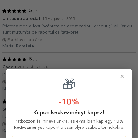
5
/ 5
Un cadou apreciat
15 Augusztus 2025
Prietena mea a fost încântată de acest cadou, drăguț și util, iar eu
sunt mulțumită de raportul calitate-preț.
Fordítás mutatása
Maria,
Románia
5
/ 5
Cadou
28 Október 2024
Prietena mea a fost foarte mulțumită.
×
🎁
Fordítás mutatása
Iuliana,
Románia
-10%
5
/ 5
Super!
13 Április 2024
Kupon kedvezményt kapsz!
Exact cum l-am comandat!
Iratkozzon fel hírlevelünkre, és e-mailben kap egy
10%
Fordítás mutatása
kedvezményes
kupont a személyre szabott termékekre.
Raluca,
Románia