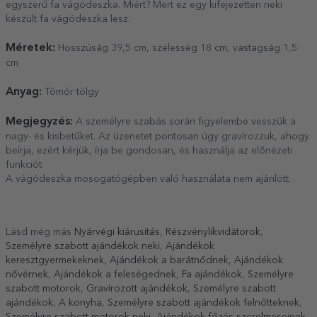
egyszerű fa vágódeszka. Miért? Mert ez egy kifejezetten neki
készült fa vágódeszka lesz.
Méretek:
Hosszúság 39,5 cm, szélesség 18 cm, vastagság 1,5
cm
Anyag:
Tömör tölgy
Megjegyzés:
A személyre szabás során figyelembe vesszük a
nagy- és kisbetűket. Az üzenetet pontosan úgy gravírozzuk, ahogy
beírja, ezért kérjük, írja be gondosan, és használja az előnézeti
funkciót.
A vágódeszka mosogatógépben való használata nem ajánlott.
Lásd még más
Nyárvégi kiárusítás
,
Részvénylikvidátorok
,
Személyre szabott ajándékok neki
,
Ajándékok
keresztgyermekeknek
,
Ajándékok a barátnődnek
,
Ajándékok
nővérnek
,
Ajándékok a feleségednek
,
Fa ajándékok
,
Személyre
szabott motorok
,
Gravírozott ajándékok
,
Személyre szabott
ajándékok
,
A konyha
,
Személyre szabott ajándékok felnőtteknek
,
Személyre szabott motorok neki
,
Ajándékok főzés szerelmeseinek
,