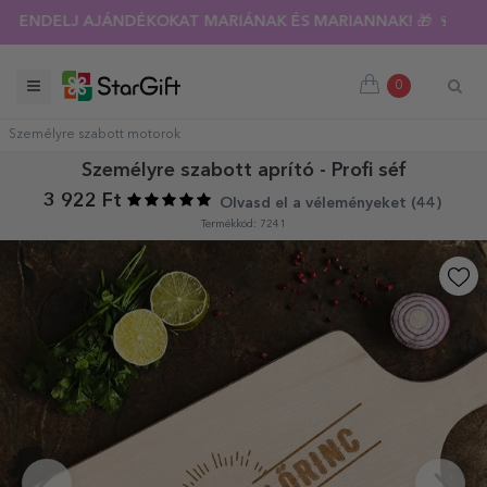
RENDELJ AJÁNDÉKOKAT MARIÁNAK ÉS MARIANNAK! 🎁 🍷
0
Személyre szabott motorok
Személyre szabott aprító - Profi séf
3 922 Ft
Olvasd el a véleményeket (
44
)
Termékkód: 7241