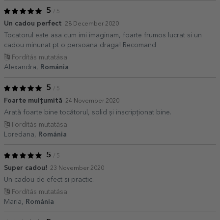
5
/ 5
Un cadou perfect
28 December 2020
Tocatorul este asa cum imi imaginam, foarte frumos lucrat si un
cadou minunat pt o persoana draga! Recomand
Fordítás mutatása
Alexandra,
Románia
5
/ 5
Foarte mulțumită
24 November 2020
Arată foarte bine tocătorul, solid și inscripționat bine.
Fordítás mutatása
Loredana,
Románia
5
/ 5
Super cadou!
23 November 2020
Un cadou de efect si practic.
Fordítás mutatása
Maria,
Románia