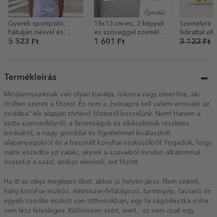
Gyerek sportpóló,
18x13 cm-es, 2 képpel
Személyre s
hátulján névvel és
és szöveggel személyre
felirattal ellá
számmal személyre
szabott mágnes –
sminkkészle
5 523 Ft
1 601 Ft
3 122 Ft
2
szabva – futballmodell
Akkor és most
bella
Termékleírás
Mindannyiunknak van olyan barátja, rokona vagy ismerőse, aki
őrülten szereti a főzést. És nem a „holnapra kell valami ennivaló az
irodába” elv alapján történő főzésről beszélünk. Nem! Hanem a
tiszta szenvedélyről, a finomságok és elkészítésük részletes
leírásáról, a nagy gonddal és figyelemmel kiválasztott
alapanyagokról és a használt konyhai eszközökről. Fogadok, hogy
máris eszedbe jut valaki, akinek a szavaiból minden alkalommal
összefut a szád, amikor elmeséli, mit főzött.
Ha itt az ideje meglepni őket, akkor jó helyen jársz. Nem számít,
hány konyhai eszköz, élelmiszer-feldolgozó, turmixgép, facsaró és
egyéb csodás eszköz van otthonukban, egy fa vágódeszka soha
nem lesz felesleges. Különösen azért, mert... ez nem csak egy