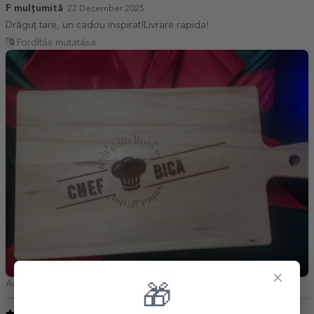
F mulțumită
22 December 2025
Drăguț tare, un cadou inspirat!Livrare rapida!
Fordítás mutatása
×
Ana,
Románia
🎁
5