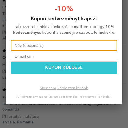
/ 5
un cadou util
-10%
20 Május 2025
Tocator din lemn de calitate. Recomandare: nu mai lipiți factura/
Kupon kedvezményt kapsz!
abțibildul direct pe produse.Adezivul ramane pe produse si
îndepărtarea acestuia se realizează cu dificultate
Iratkozzon fel hírlevelünkre, és e-mailben kap egy
10%
kedvezményes
kupont a személyre szabott termékekre.
Fordítás mutatása
Alexa,
Románia
5
/ 5
O achiziție inspirata
31 Január 2025
Mulțumită,exact ca in poze,recomand cu drag
KUPON KÜLDÉSE
Fordítás mutatása
Laura,
Románia
Most nem, kérdezzen később
5
/ 5
super achizitie
A kedvezmény személyre szabott termékekre érvényes.
Feltételek
27 Január 2021
foarte frumos produsul. recomand cu mare drag. sigur voi mai
comanda
Fordítás mutatása
angela,
Románia