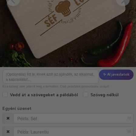
✨ AI javaslatok
Ez a szöveg nem jelenik meg a terméken. Csak javaslatok generálására szolgál.
Vedd át a szövegeket a példából
Szöveg nélkül
Egyéni üzenet
10
15