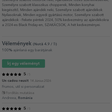
Személyre szabott klasszikus chopperek
,
Minden konyhai
kiegészítő
,
Minden ajándék neki
,
Személyre szabott ajándékok
Nyilasoknak
,
Minden egyedi gyártású motor
,
Személyre szabott
ajándékok - Fekete péntek 2024
,
50% kedvezmény az ajándékokra
a 2024-es Black Friday-en
,
SZAKÁCSOK
,
A hét kedvezményei
.
Vélemények
(Notă
4.9
/ 5
)
100%
ajánlaná egy barátjának
Írj egy véleményt
5
/ 5
Un cadou reusit
14 Június 2026
Frumos, util si personalizat
Fordítás mutatása
Andreea,
Románia
5
/ 5