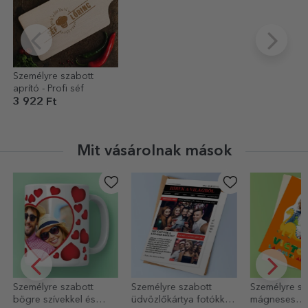
Személyre szabott
aprító - Profi séf
3 922 Ft
Mit vásárolnak mások
Személyre szabott
Személyre szabott
Egyedi pamu
üdvözlőkártya fotókkal
mágneses
négyzet alak