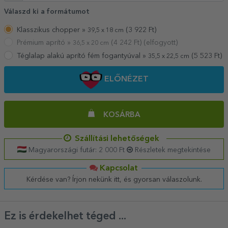
Válaszd ki a formátumot
Klasszikus chopper »
(
3 922
Ft)
39,5 x 18 cm
Prémium aprító »
(
4 242
Ft) (elfogyott)
36,5 x 20 cm
Téglalap alakú aprító fém fogantyúval »
(
5 523
Ft)
35,5 x 22,5 cm
ELŐNÉZET
KOSÁRBA
Szállítási lehetőségek
Magyarországi futár: 2 000 Ft
Részletek megtekintése
Kapcsolat
Kérdése van? Írjon nekünk itt, és gyorsan válaszolunk.
Ez is érdekelhet téged ...