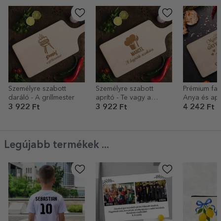
Személyre szabott
Személyre szabott
Prémium fa a
daráló - A grillmester
aprító - Te vagy a
Anya és ap
legjobb szakács
3 922 Ft
3 922 Ft
4 242 Ft
Legújabb termékek ...