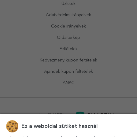
Üzletek
Adatvédelmi irányelvek
Cookie irányelvek
Oldaltérkép
Feltételek
Kedvezmény kupon feltételek
Ajándék kupon feltételek
ANPC
powered by
SMARTLY.ro
Ez a weboldal sütiket használ
logistics by
APACARGO.com