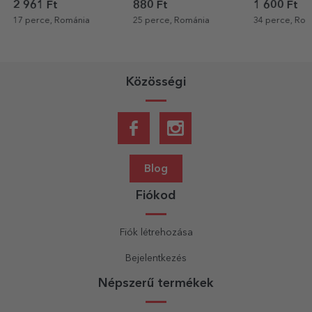
és szöveggel - Friss
üdvözlőkártya fotóval,
880 Ft
1 600 Ft
5 523 Ft
3 
hírek
számmal és szöveggel -
25 perce, Románia
34 perce, Románia
1 órája, Romá
Dinosaurus
Közösségi
Blog
Fiókod
Fiók létrehozása
Bejelentkezés
Népszerű termékek