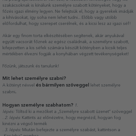
szakácsoknak is kínálunk személyre szabott kötényeket, hogy a
főzés igazi élmény legyen. Ne felejtsük el, hogy a gyerekek imádják
a kihívásokat, így soha nem lehet tudni... Előbb vagy utóbb
előfordulhat, hogy szerepet cserélnek, és a kicsi lesz az igazi séf!
Akár egy finom torta elkészítésében segítenek, akár anyukával
együtt vacsorát főznek az egész családnak, a személyre szabott,
kifejezetten a kis séfek számára készült kötényben a kicsik teljes
mértékben élvezni fogják a konyhában végzett tevékenységeket!
Főzünk, játszunk és tanulunk!
Mit lehet személyre szabni?
és bármilyen szöveggel
A kötényt névvel
lehet személyre
.
szabni
Hogyan személyre szabhatom?
1.
lépés:
Töltsd ki a mezőket a „Személyre szabott üzenet” szöveggel
. 2. lépés
: Kattints az előnézetre, hogy megnézd, hogyan fog
kinézni a végső termék
. 3. lépés:
Miután befejezte a személyre szabást, kattintson a
„Kosárba” gombra.