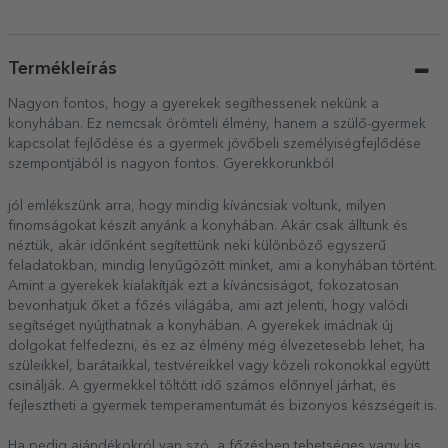
Termékleírás
Nagyon fontos, hogy a gyerekek segíthessenek nekünk a
konyhában. Ez nemcsak örömteli élmény, hanem a szülő-gyermek
kapcsolat fejlődése és a gyermek jövőbeli személyiségfejlődése
szempontjából is nagyon fontos. Gyerekkorunkból
jól emlékszünk arra, hogy mindig kíváncsiak voltunk, milyen
finomságokat készít anyánk a konyhában. Akár csak álltunk és
néztük, akár időnként segítettünk neki különböző egyszerű
feladatokban, mindig lenyűgözött minket, ami a konyhában történt.
Amint a gyerekek kialakítják ezt a kíváncsiságot, fokozatosan
bevonhatjuk őket a főzés világába, ami azt jelenti, hogy valódi
segítséget nyújthatnak a konyhában. A gyerekek imádnak új
dolgokat felfedezni, és ez az élmény még élvezetesebb lehet, ha
szüleikkel, barátaikkal, testvéreikkel vagy közeli rokonokkal együtt
csinálják. A gyermekkel töltött idő számos előnnyel járhat, és
fejlesztheti a gyermek temperamentumát és bizonyos készségeit is.
Ha pedig ajándékokról van szó, a főzésben tehetséges vagy kis