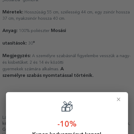
Méretek:
Hosszúság 55 cm, szélesség 44 cm, egy zsinór hossza
37 cm, nyakzsinór hossza 40 cm.
Anyag:
Mosási
100% poliészter
utasítások:
°
30
Megjegyzés:
A személyre szabásnál figyelembe vesszük a nagy-
és kisbetűket. 2 és 14 év közötti
A
gyermekek számára alkalmas.
személyre szabás nyomtatással történik.
×
🎁
Lásd még más
Viselhető ajándékok gyerekeknek
,
Gyerekeknek
-10%
készült, személyre szabott rövidnadrágok
,
A konyha
,
Tizenévesek
,
Gyerekek
,
Minden ajándék gyerekeknek
,
Minden konyhai