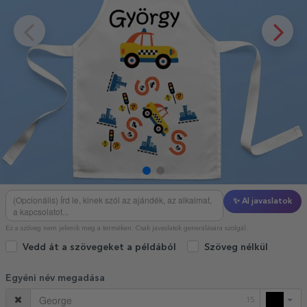
✨ AI javaslatok
Ez a szöveg nem jelenik meg a terméken. Csak javaslatok generálására szolgál.
Vedd át a szövegeket a példából
Szöveg nélkül
Egyéni név megadása
15