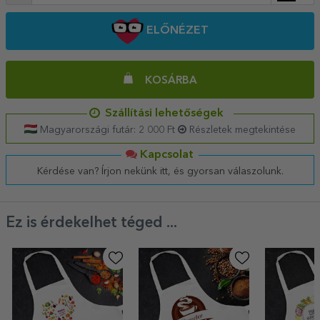
ELŐNÉZET
KOSÁRBA
Szállítási lehetőségek
Magyarországi futár: 2 000 Ft
Részletek megtekintése
Kapcsolat
Kérdése van? Írjon nekünk itt, és gyorsan válaszolunk.
Ez is érdekelhet téged ...