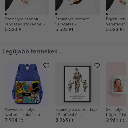
Személyre szabott
Személyre szabott
Egyéni rend
rendezés szöveggel -
válogatás –
Vegetáriánu
szív alakú ételmodell
Kávészakértő
5 523 Ft
5 523 Ft
5 523 Ft
Legújabb termékek ...
Névvel személyre
Személyre szabott kép
Személyre s
szabott iskolatáska
49 fotóval és
bögre 2 kép
szöveggel – Apa,
szöveggel
7 924 Ft
8 965 Ft
2 961 Ft
kislány és kisfiú