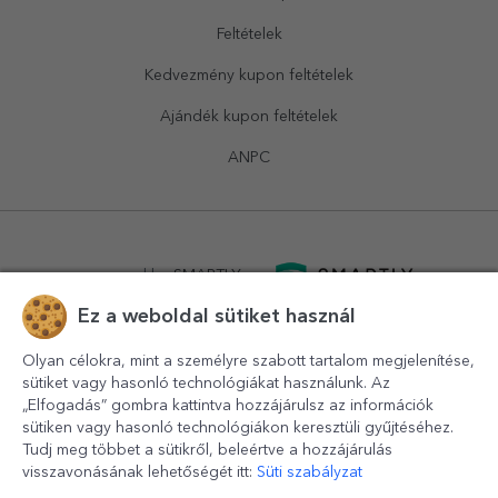
Feltételek
Kedvezmény kupon feltételek
Ajándék kupon feltételek
ANPC
powered by
SMARTLY.ro
Ez a weboldal sütiket használ
logistics by
APACARGO.com
Olyan célokra, mint a személyre szabott tartalom megjelenítése,
sütiket vagy hasonló technológiákat használunk. Az
„Elfogadás” gombra kattintva hozzájárulsz az információk
sütiken vagy hasonló technológiákon keresztüli gyűjtéséhez.
Tudj meg többet a sütikről, beleértve a hozzájárulás
visszavonásának lehetőségét itt:
Süti szabályzat