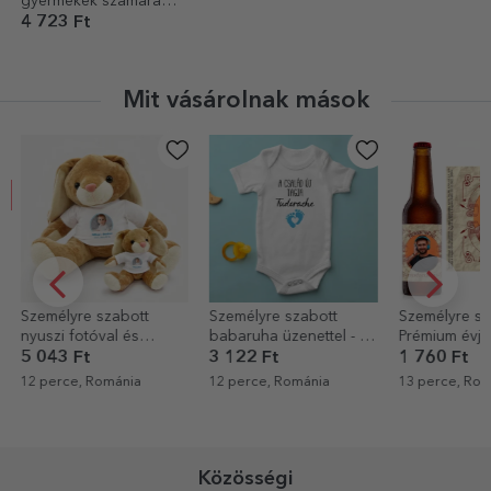
gyermekek számára
készült válogatás
4 723 Ft
szöveggel - Közlekedés
Mit vásárolnak mások
Személyre szabott
Személyre szabott sör -
StarGift
babaruha üzenettel - Új
Prémium évjárat
ajándékcso
tag
3 122 Ft
1 760 Ft
400 Ft
12 perce, Románia
13 perce, Románia
14 perce, Rom
Közösségi