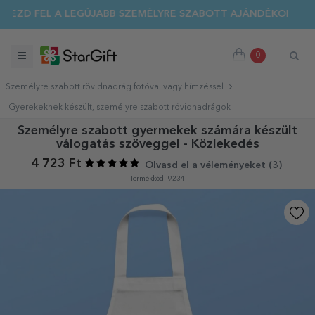
EZD FEL A LEGÚJABB SZEMÉLYRE SZABOTT AJÁNDÉKOKAT!
0
Személyre szabott rövidnadrág fotóval vagy hímzéssel
Gyerekeknek készült, személyre szabott rövidnadrágok
Személyre szabott gyermekek számára készült
válogatás szöveggel - Közlekedés
4 723 Ft
Olvasd el a véleményeket (
3
)
Termékkód: 9234