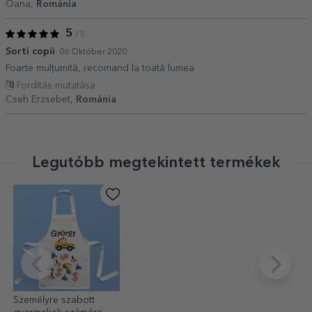
Oana,
Románia
5
/ 5
Sorti copii
06 Október 2020
Foarte mulțumită, recomand la toată lumea
Fordítás mutatása
Cseh Erzsebet,
Románia
Legutóbb megtekintett termékek
Személyre szabott