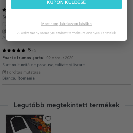
KUPON KÜLDÉSE
5
/ 5
Super
11 Március 2020
FOARTE dragut si pret bun
Most nem, kérdezzen később
Fordítás mutatása
A kedvezmény személyre szabott termékekre érvényes.
Feltételek
Alexandra Rosu,
Románia
5
/ 5
Foarte frumos șortul
09 Március 2020
Sunt mulțumită de produse,calitate și livrare
Fordítás mutatása
Bianca,
Románia
Legutóbb megtekintett termékek