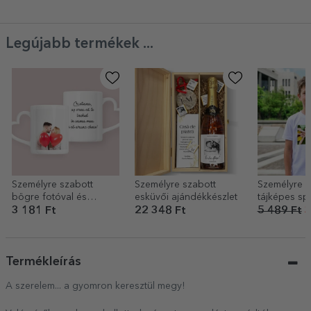
Legújabb termékek ...
Személyre szabott
Személyre szabott
Személyre s
bögre fotóval és
esküvői ajándékkészlet
tájképes sp
szöveggel – szív alakú
gyerekekne
3 181 Ft
22 348 Ft
5 489 Ft
3
füllel
Termékleírás
A szerelem... a gyomron keresztül megy!