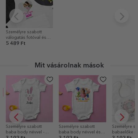
Személyre szabott
válogatás fotóval és
szöveggel - We Love
5 489 Ft
Mit vásárolnak mások
Személyre szabott
Személyre szabott
Személyre sz
baba body névvel és
babaelőke névvel -
nyuszi 2 fotó
fotóval - TraLaLa
Kicsi elefánt