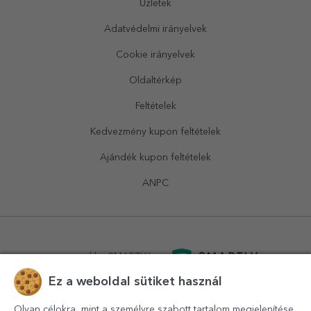
Üzletek
Adatvédelmi irányelvek
Cookie irányelvek
Oldaltérkép
Feltételek
Kedvezmény kupon feltételek
Ajándék kupon feltételek
ANPC
powered by
SMARTLY.ro
Ez a weboldal sütiket használ
logistics by
APACARGO.com
Olyan célokra, mint a személyre szabott tartalom megjelenítése,