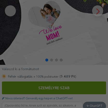
Válaszd ki a formátumot
Fehér válogatás »
(
5 489
Ft
)
100% poliészter
SZEMÉLYRE SZAB
Nincs ötleted? Generálj egy képet a ChatGPT-vel
✨ ChatGPT