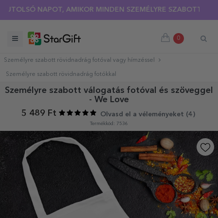
OLSÓ NAPOT, AMIKOR MINDEN SZEMÉLYRE SZABOTT PÓLÓRA 3
0
Személyre szabott rövidnadrág fotóval vagy hímzéssel
Személyre szabott rövidnadrág fotókkal
Személyre szabott válogatás fotóval és szöveggel
- We Love
5 489 Ft
Olvasd el a véleményeket (
4
)
Termékkód: 7536