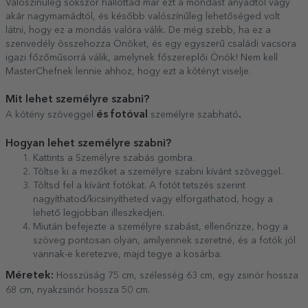
Valószínűleg sokszor hallottad már ezt a mondást anyádtól vagy
akár nagymamádtól, és később valószínűleg lehetőséged volt
látni, hogy ez a mondás valóra válik. De még szebb, ha ez a
szenvedély összehozza Önöket, és egy egyszerű családi vacsora
igazi főzőműsorrá válik, amelynek főszereplői Önök! Nem kell
MasterChefnek lennie ahhoz, hogy ezt a kötényt viselje.
Mit lehet személyre szabni?
és fotóval
.
A kötény szöveggel
személyre szabható
Hogyan lehet személyre szabni?
Kattints a Személyre szabás gombra.
Töltse ki a mezőket a személyre szabni kívánt szöveggel.
Töltsd fel a kívánt fotókat. A fotót tetszés szerint
nagyíthatod/kicsinyítheted vagy elforgathatod, hogy a
lehető legjobban illeszkedjen.
Miután befejezte a személyre szabást, ellenőrizze, hogy a
szöveg pontosan olyan, amilyennek szeretné, és a fotók jól
vannak-e keretezve, majd tegye a kosárba.
Méretek:
Hosszúság 75 cm, szélesség 63 cm, egy zsinór hossza
68 cm, nyakzsinór hossza 50 cm.