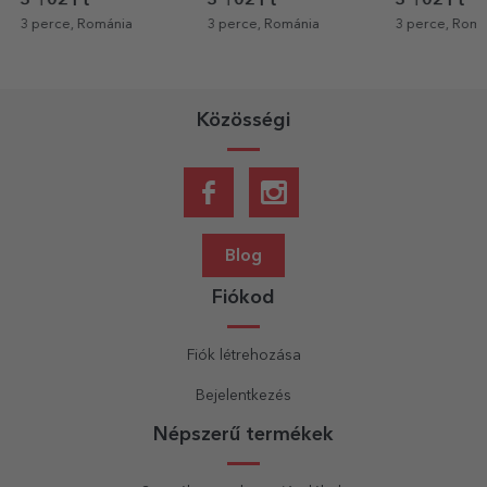
3 102 Ft
3 102 Ft
5 011 Ft
3 perce, Románia
3 perce, Románia
3 perce, Romá
Közösségi
Blog
Fiókod
Fiók létrehozása
Bejelentkezés
Népszerű termékek