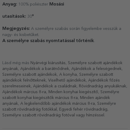
Anyag:
Mosási
100% poliészter
utasítások:
°
30
Megjegyzés:
A személyre szabás során figyelembe vesszük a
nagy- és kisbetűket.
A személyre szabás nyomtatással történik
.
Lásd még más
Nyárvégi kiárusítás
,
Személyre szabott ajándékok
anyának
,
Ajándékok a barátnődnek
,
Ajándékok a feleségednek
,
Személyre szabott ajándékok
,
A konyha
,
Személyre szabott
ajándékok felnőtteknek
,
Viselhető ajándékok
,
Ajándékok főzés
szerelmeseinek
,
Ajándékok a családnak
,
Rövidnadrág anyukáknak
,
Ajándékok március 8-ra
,
Minden konyhai kiegészítő
,
Személyre
szabott konyhai kiegészítők március 8-ra
,
Minden ajándék
anyának
,
A legkelendőbb ajándékok március 8-ra
,
Személyre
szabott rövidnadrág fotókkal
,
Egyedi fehér rövidnadrág
,
Személyre szabott rövidnadrág fotóval vagy hímzéssel
.