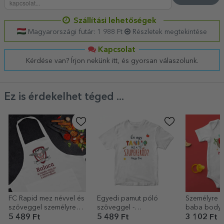
Szállítási lehetőségek
Magyarországi futár: 1 988 Ft
Részletek megtekintése
Kapcsolat
Kérdése van? Írjon nekünk itt, és gyorsan válaszolunk.
Ez is érdekelhet téged ...
FC Rapid mez névvel és
Egyedi pamut póló
Személyre s
szöveggel személyre
szöveggel -
baba body 
szabva
Superpower
Lenes de Cr
5 489 Ft
5 489 Ft
3 102 Ft