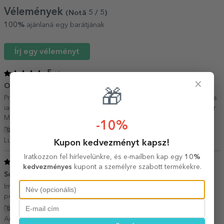
Vélemények
(Notă
5
/ 5
)
100%
ajánlaná egy barátjának
Írj egy véleményt
5
/ 5
×
O achiziție pe măsura așteptărilor
17 Március 2025
🎁
Produsele sunt din material de calitate, designul simplu dar frumos
iar promptitudinea expedierii a fost neașteptată.Recomand tuturor
Mulțumesc StarGift
-10%
Fordítás mutatása
Luminița,
Románia
Kupon kedvezményt kapsz!
Iratkozzon fel hírlevelünkre, és e-mailben kap egy
10%
5
/ 5
kedvezményes
kupont a személyre szabott termékekre.
Sort personalizat un cadou special
12 Március 2022
Imi place foarte mult sortul persomalizat.Este o alegere perfecta
pentru un cadou.Multumesc
Fordítás mutatása
Ana-Maria,
Románia