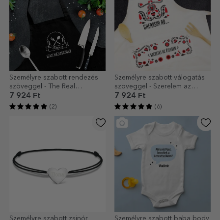
Személyre szabott rendezés
Személyre szabott válogatás
szöveggel - The Real
szöveggel - Szerelem az
Housewife
ételben
7 924 Ft
7 924 Ft
(2)
(6)
Személyre szabott zsinór
Személyre szabott baba body