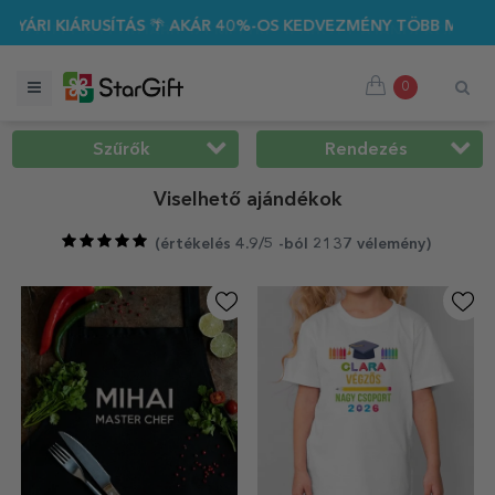
40%-OS KEDVEZMÉNY TÖBB MINT 100 SZEMÉLYRE SZABOTT AJÁ
0
Szűrők
Rendezés
Viselhető ajándékok
(
értékelés 4.9/5 -ból 2137 vélemény
)