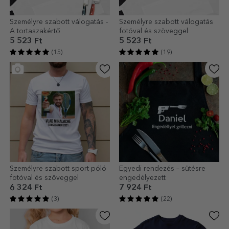
Személyre szabott válogatás -
Személyre szabott válogatás
A tortaszakértő
fotóval és szöveggel
5 523 Ft
5 523 Ft
(15)
(19)
Személyre szabott sport póló
Egyedi rendezés – sütésre
fotóval és szöveggel
engedélyezett
6 324 Ft
7 924 Ft
(3)
(22)