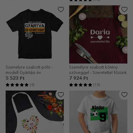
Személyre szabott póló -
Személyre szabott kötény
modell Gyártási év
szöveggel - Szeretettel főzünk
5 523 Ft
7 924 Ft
(9)
(13)