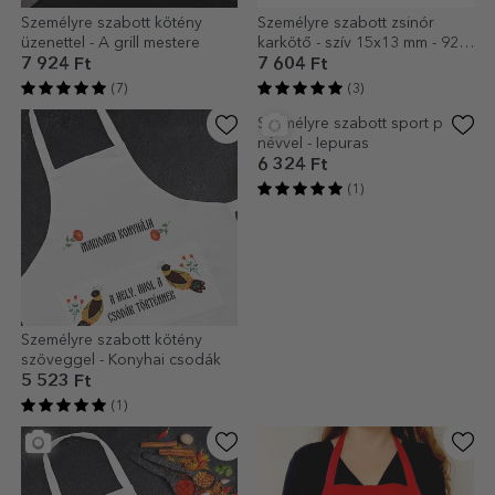
Személyre szabott kötény
Személyre szabott zsinór
üzenettel - A grill mestere
karkötő - szív 15x13 mm - 925
ezüst - Legjobb anya
7 924 Ft
7 604 Ft
(7)
(3)
Személyre szabott kötény
Személyre szabott sport póló
szöveggel - Konyhai csodák
névvel - Iepuras
5 523 Ft
6 324 Ft
(1)
(1)