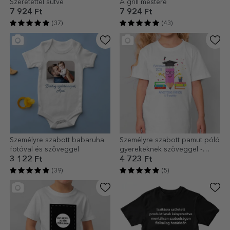
Szeretettel sütve
A grill mestere
7 924 Ft
7 924 Ft
(37)
(43)
Személyre szabott babaruha
Személyre szabott pamut póló
fotóval és szöveggel
gyerekeknek szöveggel -
Graduate ceruza
3 122 Ft
4 723 Ft
(39)
(5)