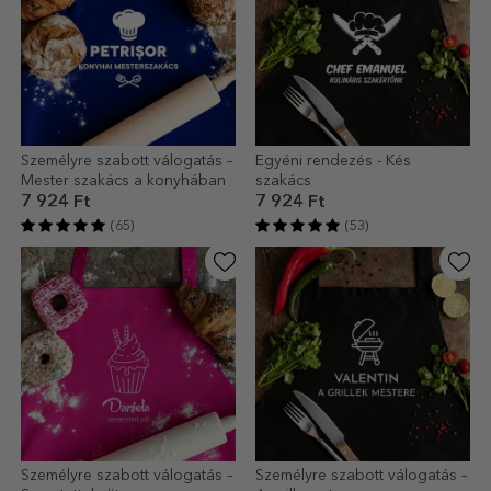
Személyre szabott válogatás –
Egyéni rendezés - Kés
Mester szakács a konyhában
szakács
7 924 Ft
7 924 Ft
(65)
(53)
Személyre szabott válogatás –
Személyre szabott válogatás –