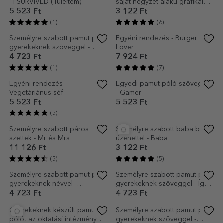
- I SURVIVED (Túléltem)
saját négyzet alakú grafikai
tervezéseddel
5 523 Ft
3 122 Ft
(1)
(6)
Személyre szabott pamut póló
Egyéni rendezés - Burger
gyerekeknek szöveggel -
Lover
Kendama Football
4 723 Ft
7 924 Ft
(1)
(7)