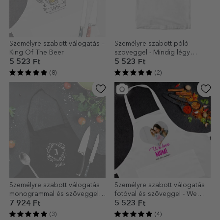
Személyre szabott válogatás –
Személyre szabott póló
King Of The Beer
szöveggel - Mindig légy
pozitív!
5 523 Ft
5 523 Ft
(8)
(2)
Személyre szabott válogatás
Személyre szabott válogatás
monogrammal és szöveggel -
fotóval és szöveggel - We
Levelek
Love
7 924 Ft
5 523 Ft
(3)
(4)