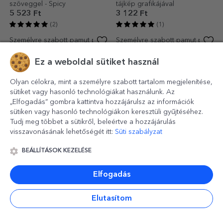
Gyerekeknek készült pamut
Személyre szabott pamut póló
póló, az oktatási intézmény
gyerekeknek szöveggel -
logójával és nevével
Születésnapi korona
4 723 Ft
4 723 Ft
személyre szabva
(1)
Ez a weboldal sütiket használ
Olyan célokra, mint a személyre szabott tartalom megjelenítése,
sütiket vagy hasonló technológiákat használunk. Az
-30%
„Elfogadás” gombra kattintva hozzájárulsz az információk
sütiken vagy hasonló technológiákon keresztüli gyűjtéséhez.
Tudj meg többet a sütikről, beleértve a hozzájárulás
visszavonásának lehetőségét itt:
Süti szabályzat
BEÁLLÍTÁSOK KEZELÉSE
Személyre szabott pamut póló
Személyre szabott pamut póló
Elfogadás
gyerekeknek, tájképpel
gyerekeknek névvel - Cool
bunny
4 723 Ft
3 306 Ft
4 723 Ft
Elutasítom
(1)
(2)