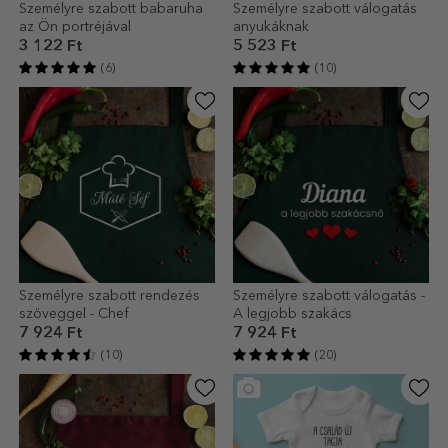
Személyre szabott babaruha
Személyre szabott válogatás
az Ön portréjával
anyukáknak
3 122 Ft
5 523 Ft
(6)
(10)
Személyre szabott rendezés
Személyre szabott válogatás -
szöveggel - Chef
A legjobb szakács
7 924 Ft
7 924 Ft
(10)
(20)