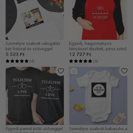
Személyre szabott válogatás
Egyedi, hagyományos
két fotóval és szöveggel
hímzéssel díszített, piros színű
5 523 Ft
12 727 Ft
(4)
(6)
Egyedi pamut póló szöveggel
Személyre szabott babaruha a