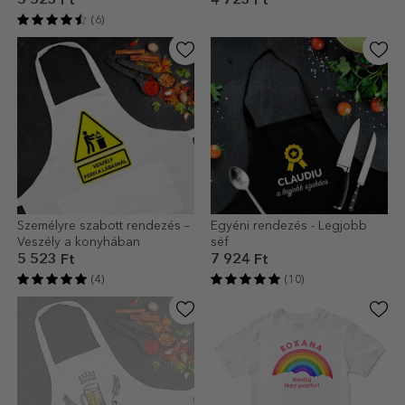
5 523 Ft
4 723 Ft
(6)
Személyre szabott rendezés –
Egyéni rendezés - Legjobb
Veszély a konyhában
séf
5 523 Ft
7 924 Ft
(4)
(10)