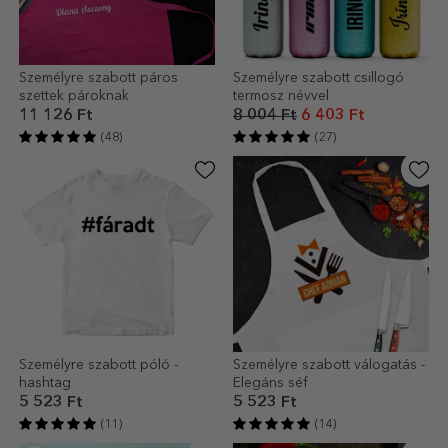
Személyre szabott páros
Személyre szabott csillogó
szettek pároknak
termosz névvel
11 126 Ft
8 004 Ft
6 403 Ft
(48)
(27)
Személyre szabott póló -
Személyre szabott válogatás -
hashtag
Elegáns séf
5 523 Ft
5 523 Ft
(11)
(14)