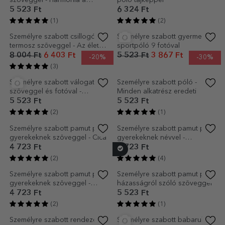
(5)
(5)
Személyre szabott pamut póló
Személyre szabott pamut póló
gyerekeknek névvel -
gyerekeknek szöveggel - Így
Szivárvány
néz ki...
4 723 Ft
4 723 Ft