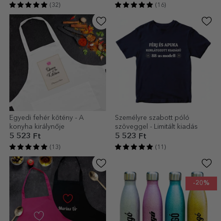
futball modell
(32)
(16)
Egyedi fehér kötény - A
Személyre szabott póló
konyha királynője
szöveggel - Limitált kiadás
5 523 Ft
5 523 Ft
(13)
(11)
-20%