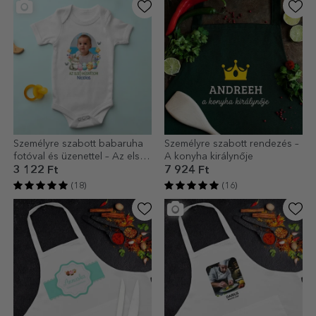
Személyre szabott babaruha
Személyre szabott rendezés –
fotóval és üzenettel – Az első
A konyha királynője
húsvétom
3 122 Ft
7 924 Ft
(18)
(16)