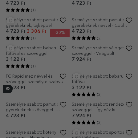
Egyéni rendezés -
Egyedi pamut póló szöveggel
Vegetáriánus séf
- Gamer
5 523 Ft
5 523 Ft
(5)
Személyre szabott páros
Személyre szabott baba body
szettek - Mr és Mrs
üzenettel - Baba
11 126 Ft
3 122 Ft