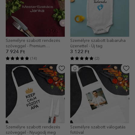
Személyre szabott rendezés
Személyre szabott babaruha
szöveggel - Premium
üzenettel - Új tag
MasterChef
7 924 Ft
3 122 Ft
(14)
(2)
Személyre szabott rendezés
Személyre szabott válogatás
szöveggel - Nyugodj meg
fotóval