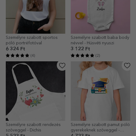
Személyre szabott sportos
Személyre szabott baba body
póló portréfotóval
névvel - Húsvéti nyuszi
6 324 Ft
3 122 Ft
(4)
(2)
Személyre szabott rendezés
Személyre szabott pamut póló
szöveggel - Dichis
gyerekeknek szöveggel -
Absolventa