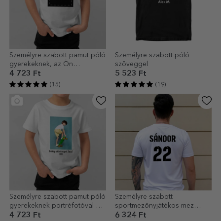
Személyre szabott pamut póló
Személyre szabott póló
gyerekeknek, az Ön
szöveggel
portréjával
4 723 Ft
5 523 Ft
(15)
(19)
Személyre szabott pamut póló
Személyre szabott
gyerekeknek portréfotóval és
sportmezőnyjátékos mez
szöveggel
névvel és számmal a hátán -
4 723 Ft
6 324 Ft