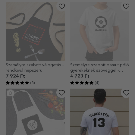
Személyre szabott válogatás -
Személyre szabott pamut póló
rendkívül népszerű
gyerekeknek szöveggel -
Futball
7 924 Ft
4 723 Ft
(3)
(4)