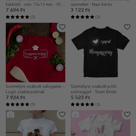
karkötő - szív 15x13 mm - 925
üzenettel - Nasi kérés
ezüst - Név
7 604 Ft
3 122 Ft
(2)
(2)
Személyre szabott válogatás –
Személyre szabott póló
Logó szakácsoknak
szöveggel - Team Bride
7 924 Ft
5 523 Ft
(5)
(3)