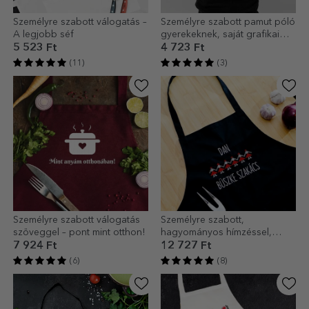
Személyre szabott válogatás –
Személyre szabott pamut póló
A legjobb séf
gyerekeknek, saját grafikai
tervezéssel
5 523 Ft
4 723 Ft
(11)
(3)
Személyre szabott válogatás
Személyre szabott,
szöveggel – pont mint otthon!
hagyományos hímzéssel,
fekete alapon
7 924 Ft
12 727 Ft
(6)
(8)