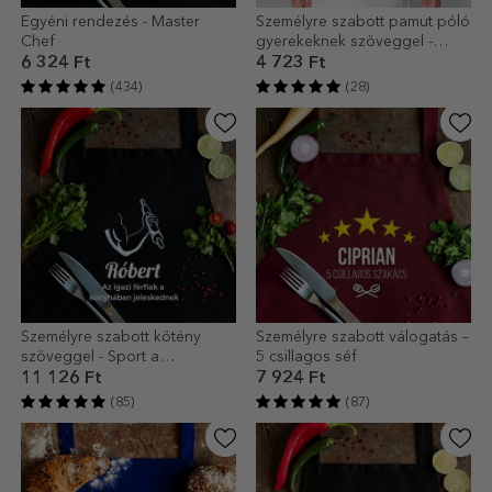
Egyéni rendezés - Master
Személyre szabott pamut póló
Chef
gyerekeknek szöveggel -
Graduate
6 324 Ft
4 723 Ft
(434)
(28)
Személyre szabott kötény
Személyre szabott válogatás –
szöveggel - Sport a
5 csillagos séf
konyhában
11 126 Ft
7 924 Ft
(85)
(87)