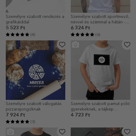
Személyre szabott rendezés a
Személyre szabott sportmező,
grafikáiddal
névvel és számmal a hátán -
Futballrajongó
5 523 Ft
6 324 Ft
(4)
(6)
Személyre szabott válogatás
Személyre szabott pamut póló
pizzarajongóknak
gyerekeknek, a tájkép
grafikájával
7 924 Ft
4 723 Ft
(3)