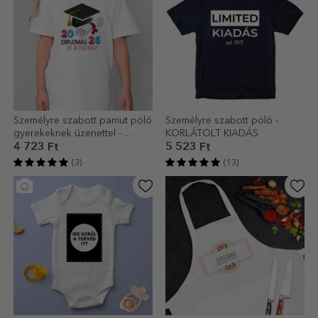
Személyre szabott pamut póló
Személyre szabott póló -
gyerekeknek üzenettel -
KORLÁTOLT KIADÁS
Diplomás
4 723 Ft
5 523 Ft
(3)
(13)