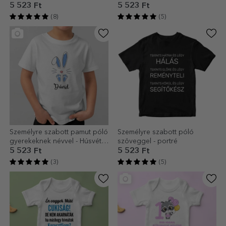
5 523 Ft
5 523 Ft
(8)
(5)
Személyre szabott pamut póló
Személyre szabott póló
gyerekeknek névvel - Húsvéti
szöveggel - portré
nyuszi
5 523 Ft
5 523 Ft
(3)
(5)