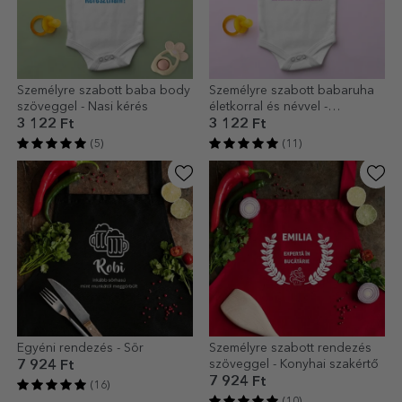
Személyre szabott baba body
Személyre szabott babaruha
szöveggel - Nasi kérés
életkorral és névvel -
Születésnap
3 122 Ft
3 122 Ft
(5)
(11)
Egyéni rendezés - Sör
Személyre szabott rendezés
szöveggel - Konyhai szakértő
7 924 Ft
7 924 Ft
(16)
(10)