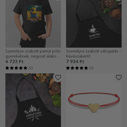
Személyre szabott pamut póló
Személyre szabott válogatás –
gyerekeknek, négyzet alakú
Kávészakértő
fotóval és szöveggel
4 723 Ft
7 924 Ft
(2)
(5)