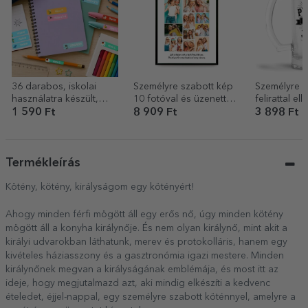
36 darabos, iskolai
Személyre szabott kép
Személyre s
használatra készült,
10 fotóval és üzenettel
felirattal ellá
személyre szabott
– Friends
söröskorsó 
1 590 Ft
8 909 Ft
3 898 Ft
matricakészlet
(önragasztós címke)
Termékleírás
Kötény, kötény, királyságom egy kötényért!
Ahogy minden férfi mögött áll egy erős nő, úgy minden kötény
mögött áll a konyha királynője. És nem olyan királynő, mint akit a
királyi udvarokban láthatunk, merev és protokolláris, hanem egy
kivételes háziasszony és a gasztronómia igazi mestere. Minden
királynőnek megvan a királyságának emblémája, és most itt az
ideje, hogy megjutalmazd azt, aki mindig elkészíti a kedvenc
ételedet, éjjel-nappal, egy személyre szabott köténnyel, amelyre a