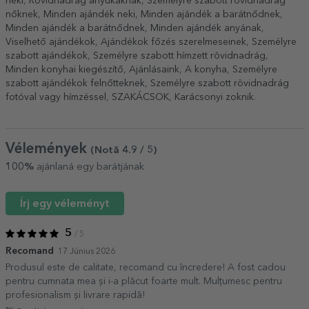
neki
,
Rövidnadrág anyukáknak
,
Személyre szabott rövidnadrág
nőknek
,
Minden ajándék neki
,
Minden ajándék a barátnődnek
,
Minden ajándék a barátnődnek
,
Minden ajándék anyának
,
Viselhető ajándékok
,
Ajándékok főzés szerelmeseinek
,
Személyre
szabott ajándékok
,
Személyre szabott hímzett rövidnadrág
,
Minden konyhai kiegészítő
,
Ajánlásaink
,
A konyha
,
Személyre
szabott ajándékok felnőtteknek
,
Személyre szabott rövidnadrág
fotóval vagy hímzéssel
,
SZAKÁCSOK
,
Karácsonyi zoknik
.
Vélemények
(Notă
4.9
/ 5
)
100%
ajánlaná egy barátjának
Írj egy véleményt
5
/ 5
Recomand
17 Június 2026
Produsul este de calitate, recomand cu încredere! A fost cadou
pentru cumnata mea și i-a plăcut foarte mult. Mulțumesc pentru
profesionalism și livrare rapidă!