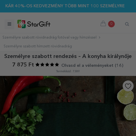
 40%-OS KEDVEZMÉNY TÖBB MINT 100 SZEMÉLYRE SZABOTT AJ
0
Személyre szabott rövidnadrág fotóval vagy hímzéssel
Személyre szabott hímzett rövidnadrág
Személyre szabott rendezés – A konyha királynője
7 875 Ft
Olvasd el a véleményeket (
16
)
Termékkód: 7389