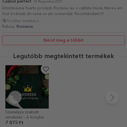
Cadoul perfect
14 Augusztus 2021
Întotdeauna foarte prompti. Produse au o calitate bună. Mereu am
fost încântați de ceea ce am comandat. Recomandam!!!!
Fordítás mutatása
Raluca,
Románia
Nézd meg a többit
Legutóbb megtekintett termékek
Személyre szabott
rendezés – A konyha
királynője
7 875 Ft