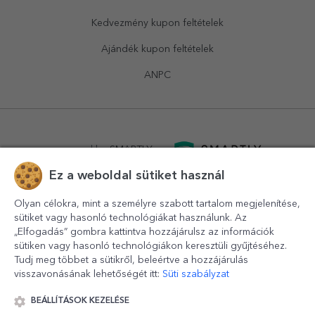
Kedvezmény kupon feltételek
Ajándék kupon feltételek
ANPC
powered by
SMARTLY.ro
Ez a weboldal sütiket használ
logistics by
APACARGO.com
Olyan célokra, mint a személyre szabott tartalom megjelenítése,
sütiket vagy hasonló technológiákat használunk. Az
„Elfogadás” gombra kattintva hozzájárulsz az információk
sütiken vagy hasonló technológiákon keresztüli gyűjtéséhez.
Tudj meg többet a sütikről, beleértve a hozzájárulás
visszavonásának lehetőségét itt:
Süti szabályzat
BEÁLLÍTÁSOK KEZELÉSE
© 2016-2026
StarGift
Romania,
București
, strada
Copilului