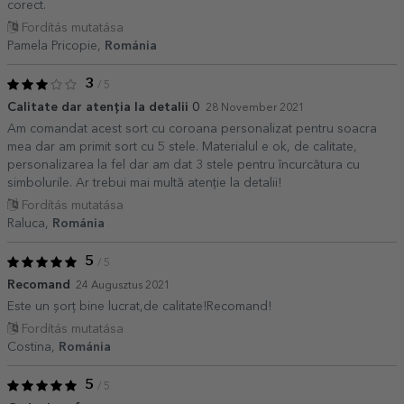
corect.
Fordítás mutatása
Pamela Pricopie,
Románia
3
/ 5
Calitate dar atenția la detalii 0
28 November 2021
Am comandat acest sort cu coroana personalizat pentru soacra
mea dar am primit sort cu 5 stele. Materialul e ok, de calitate,
personalizarea la fel dar am dat 3 stele pentru încurcătura cu
simbolurile. Ar trebui mai multă atenție la detalii!
Fordítás mutatása
Raluca,
Románia
5
/ 5
Recomand
24 Augusztus 2021
Este un șorț bine lucrat,de calitate!Recomand!
Fordítás mutatása
Costina,
Románia
5
/ 5