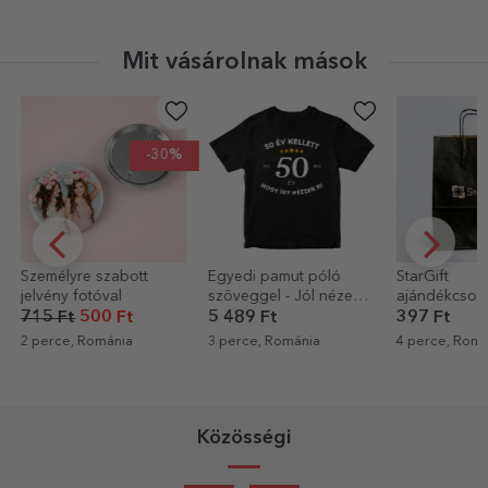
Mit vásárolnak mások
%
Egyedi pamut póló
StarGift
Személyre s
szöveggel - Jól nézek
ajándékcsomag
baba body 
ki a koromhoz képest
Mot Cut
5 489 Ft
397 Ft
3 102 Ft
3 perce, Románia
4 perce, Románia
4 perce, Ro
Közösségi