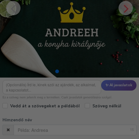
✨ AI javaslatok
Ez a szöveg nem jelenik meg a terméken. Csak javaslatok generálására szolgál.
Vedd át a szövegeket a példából
Szöveg nélkül
Hímzendő név
15