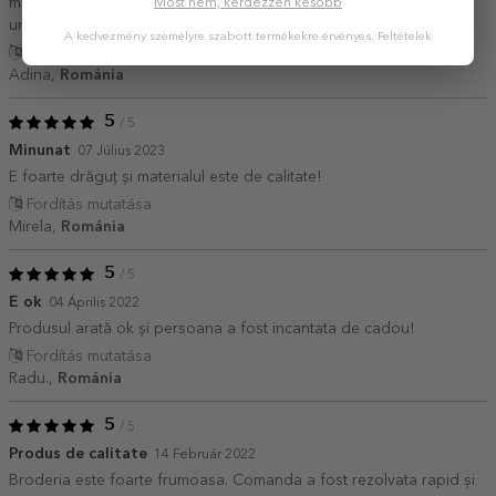
material care se dezlipesc destul de greu, rămâne pătat în locul
Most nem, kérdezzen később
unde rămâne lipici. In rest, ok! ??
A kedvezmény személyre szabott termékekre érvényes.
Feltételek
Fordítás mutatása
Adina,
Románia
5
/ 5
Minunat
07 Július 2023
E foarte drăguț și materialul este de calitate!
Fordítás mutatása
Mirela,
Románia
5
/ 5
E ok
04 Április 2022
Produsul arată ok și persoana a fost incantata de cadou!
Fordítás mutatása
Radu.,
Románia
5
/ 5
Produs de calitate
14 Február 2022
Broderia este foarte frumoasa. Comanda a fost rezolvata rapid și