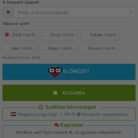
A hímzett üzenet
30
Válassz színt
Zöld
Piros
Fekete
7 875 Ft
7 875 Ft
7 875 Ft
Kék
Maro
Bordó
7 875 Ft
7 875 Ft
7 875 Ft
Kiválasztott szín:
Zöld
ELŐNÉZET
KOSÁRBA
Szállítási lehetőségek
Magyarországi futár: 1 988 Ft
Részletek megtekintése
Kapcsolat
Kérdése van? Írjon nekünk itt, és gyorsan válaszolunk.