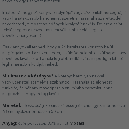
nevét és egy üzenetet hímeztek.
Írhatod rá, hogy „A konyha királynője” vagy „Az omlett hercegnője”,
vagy ha játékosabb hangnemet szeretnél használni szeretteddel,
nevezheted „A mosatlan edények királynőjének” is. De ezt a saját
felelősségedre teszed, mi nem vállalunk felelősséget a
következményekért :)
Csak annyit kell tenned, hogy a 26 karakteres korláton belül
megfogalmazod az üzenetedet, elküldöd nekünk a szülinapos lány
nevét, és kiválasztod a neki legjobban illő színt, mi pedig a lehető
leghamarabb elküldjük neked.
Mit írhatok a kötényre?
A kötényt bármilyen névvel
vagy üzenettel személyre szabhatod. Használja az előnézeti
funkciót, és néhány másodperc alatt, mintha varázslat lenne,
megnézheti, hogyan fog kinézni!
Méretek:
Hosszúság 75 cm, szélesség 63 cm, egy zsinór hossza
68 cm, nyakzsinór hossza 50 cm.
Anyag:
Mosási
65% poliészter, 35% pamut