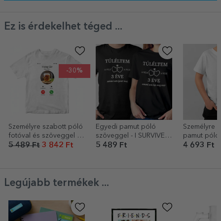
Ez is érdekelhet téged ...
-30%
Személyre szabott póló
Egyedi pamut póló
Személyre s
fotóval és szöveggel -
szöveggel - I SURVIVED
pamut póló
Bejövő hívás
(Túléltem)
gyerekekne
5 489 Ft
3 842 Ft
5 489 Ft
4 693 Ft
- Labda
Legújabb termékek ...