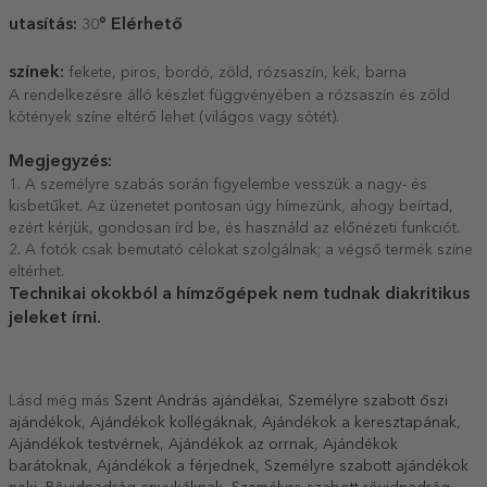
utasítás:
° Elérhető
30
színek:
fekete, piros, bordó, zöld, rózsaszín, kék, barna
A rendelkezésre álló készlet függvényében a rózsaszín és zöld
kötények színe eltérő lehet (világos vagy sötét).
Megjegyzés:
1. A személyre szabás során figyelembe vesszük a nagy- és
kisbetűket. Az üzenetet pontosan úgy hímezünk, ahogy beírtad,
ezért kérjük, gondosan írd be, és használd az előnézeti funkciót.
2. A fotók csak bemutató célokat szolgálnak; a végső termék színe
eltérhet.
Technikai okokból a hímzőgépek nem tudnak diakritikus
jeleket írni.
Lásd még más
Szent András ajándékai
,
Személyre szabott őszi
ajándékok
,
Ajándékok kollégáknak
,
Ajándékok a keresztapának
,
Ajándékok testvérnek
,
Ajándékok az orrnak
,
Ajándékok
barátoknak
,
Ajándékok a férjednek
,
Személyre szabott ajándékok