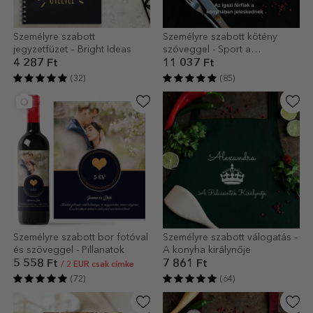
Személyre szabott
Személyre szabott kötény
jegyzetfüzet – Bright Ideas
szöveggel - Sport a
konyhában
4 287 Ft
11 037 Ft
(32)
(85)
Személyre szabott bor fotóval
Személyre szabott válogatás –
és szöveggel - Pillanatok
A konyha királynője
5 558 Ft
7 861 Ft
/ 2 EUR csak címke
(72)
(64)