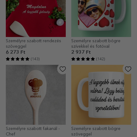
Személyre szabott rendezés
Személyre szabott bögre
szöveggel
szívekkel és fotóval
6 273 Ft
2 937 Ft
(143)
(142)
Személyre szabott fakanál -
Személyre szabott bögre
Chef
szöveggel