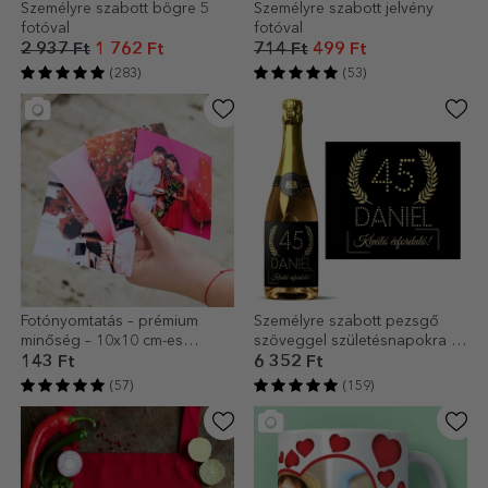
Személyre szabott bögre 5
Személyre szabott jelvény
fotóval
fotóval
2 937 Ft
1 762 Ft
714 Ft
499 Ft
(283)
(53)
Fotónyomtatás – prémium
Személyre szabott pezsgő
minőség – 10x10 cm-es
szöveggel születésnapokra -
formátum
Arany
143 Ft
6 352 Ft
(57)
(159)