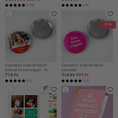
(196)
(93)
-30%
Személyre szabott kitűző
Személyre szabott kitűző
fotóval és szöveggel - Te
üzenettel
714 Ft
714 Ft
499 Ft
(12)
(13)