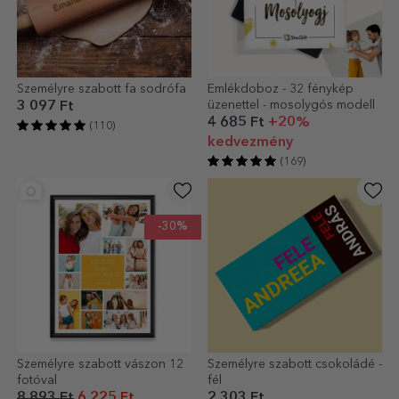
Személyre szabott fa sodrófa
Emlékdoboz - 32 fénykép
üzenettel - mosolygós modell
3 097 Ft
4 685 Ft
+20%
(110)
kedvezmény
(169)
-30%
Személyre szabott vászon 12
Személyre szabott csokoládé -
fotóval
fél
8 893 Ft
6 225 Ft
2 303 Ft