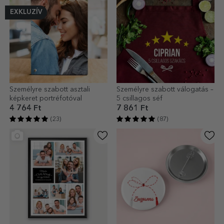
EXKLUZÍV
Személyre szabott asztali
Személyre szabott válogatás –
képkeret portréfotóval
5 csillagos séf
4 764 Ft
7 861 Ft
(23)
(87)