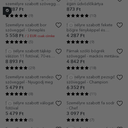
Személyre szabott csokoládé -
Személyre szabott
KEEP CALM
jegyzetfüzet – Love Story
2 303 Ft
4 287 Ft
(11)
(15)
Személyre szabott bor
Személyre szabott jelvény
szöveggel és 2 fotóval -
mosolygós arccal
Évforduló
5 558 Ft
714 Ft
/ 2 EUR csak címke
(15)
(3)