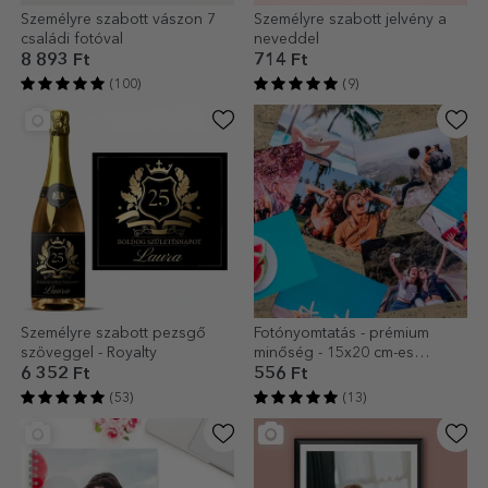
Személyre szabott vászon 7
Személyre szabott jelvény a
családi fotóval
neveddel
8 893 Ft
714 Ft
(100)
(9)
Személyre szabott pezsgő
Fotónyomtatás - prémium
szöveggel - Royalty
minőség - 15x20 cm-es
formátum
6 352 Ft
556 Ft
(53)
(13)