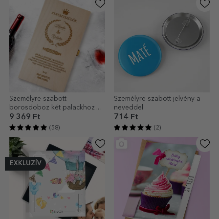
Személyre szabott
Személyre szabott jelvény a
borosdoboz két palackhoz
neveddel
keresztapáknak
9 369 Ft
714 Ft
(58)
(2)
EXKLUZÍV