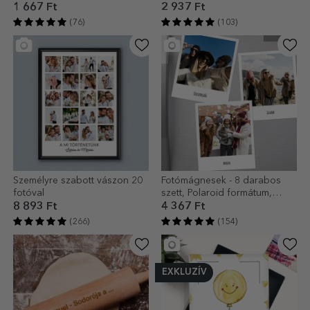
1 667 Ft
2 937 Ft
(76)
(103)
Személyre szabott vászon 20
Fotómágnesek - 8 darabos
fotóval
szett, Polaroid formátum,
10x12 cm
8 893 Ft
4 367 Ft
(266)
(154)
EXKLUZÍV