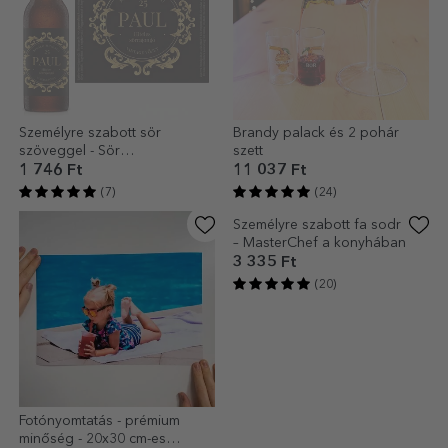
Személyre szabott sör
Brandy palack és 2 pohár
szöveggel - Sör
szett
szerelmeseinek
1 746 Ft
11 037 Ft
(7)
(24)
Fotónyomtatás - prémium
Személyre szabott fa sodrófa
minőség - 20x30 cm-es
– MasterChef a konyhában