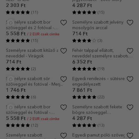
Személyre szabott bögre
Személyre szabott válogatás -
szöveggel - Cica
Elegáns séf
2 937 Ft
5 479 Ft
(21)
(14)
Személyre szabott fekete
Személyre szabott képkeret
bögre fotó feltöltéssel
fotóval és szöveggel
4 287 Ft
8 893 Ft
(11)
(30)