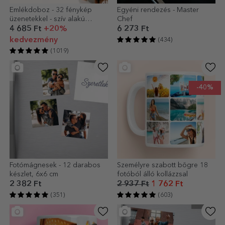
Emlékdoboz - 32 fénykép
Egyéni rendezés - Master
üzenetekkel - szív alakú
Chef
kialakítás
4 685 Ft
+20%
6 273 Ft
kedvezmény
(434)
(1019)
-40%
Fotómágnesek - 12 darabos
Személyre szabott bögre 18
készlet, 6x6 cm
fotóból álló kollázzsal
2 382 Ft
2 937 Ft
1 762 Ft
(351)
(603)