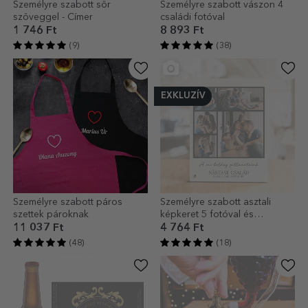
Személyre szabott sör
Személyre szabott vászon 4
szöveggel - Címer
családi fotóval
1 746 Ft
8 893 Ft
(9)
(38)
EXKLUZÍV
Személyre szabott páros
Személyre szabott asztali
szettek pároknak
képkeret 5 fotóval és
szöveggel
11 037 Ft
4 764 Ft
(48)
(18)