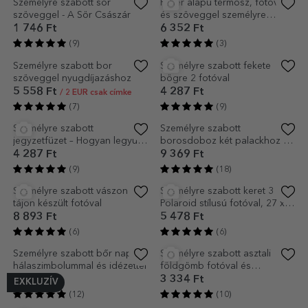
Személyre szabott kitűző a
Fehér talppal ellátott,
neveddel - Virágok
neveddel személyre szabott
termosz
714 Ft
6 352 Ft
(2)
(19)