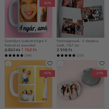
-40%
Személyre szabott bögre 4
Fotómágnesek - 8 darabos
fotóval és üzenettel
szett, 10x7 cm
2 937 Ft
1 762 Ft
2 938 Ft
(364)
(263)
-40%
-30%