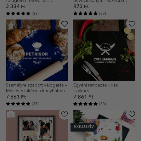
földgömb fotóval és
üdvözlőkártya – MARADJ
szöveggel – Szerelmi vallomás
NYUGODT
3 334 Ft
873 Ft
(33)
(23)
Személyre szabott válogatás –
Egyéni rendezés - Kés
Mester szakács a konyhában
szakács
7 861 Ft
7 861 Ft
(65)
(53)
EXKLUZÍV