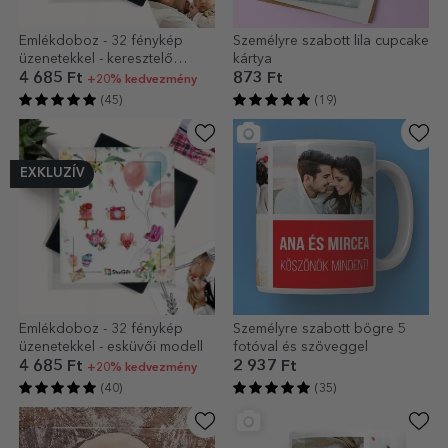
Emlékdoboz - 32 fénykép
Személyre szabott lila cupcake
üzenetekkel - keresztelő
kártya
modell
4 685 Ft
873 Ft
+20% kedvezmény
(45)
(19)
EXKLUZÍV
Emlékdoboz - 32 fénykép
Személyre szabott bögre 5
üzenetekkel - esküvői modell
fotóval és szöveggel
4 685 Ft
2 937 Ft
+20% kedvezmény
(40)
(35)