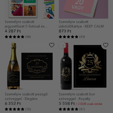
Személyre szabott
Személyre szabott
jegyzetfüzet 5 fotóval és
üdvözlőkártya - KEEP CALM
szöveggel
4 287 Ft
873 Ft
(84)
(49)
Személyre szabott pezsgő
Személyre szabott bor
szöveggel - Elegáns
szöveggel - Royalty
6 352 Ft
5 558 Ft
/ 2 EUR csak címke
(92)
(41)