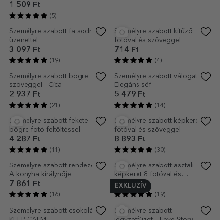
formátum
1 509 Ft
3 335 Ft
(5)
(20)
Személyre szabott fa sodrófa
Személyre szabott kitűző
üzenettel
fotóval és szöveggel
3 097 Ft
714 Ft
(19)
(4)