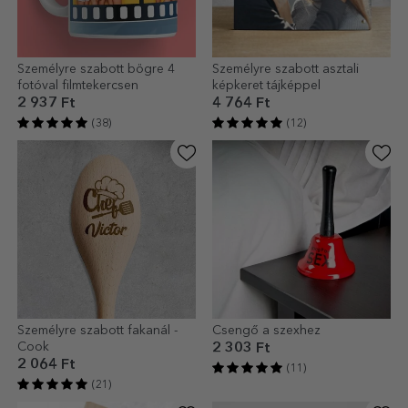
Személyre szabott bögre 4
Személyre szabott asztali
fotóval filmtekercsen
képkeret tájképpel
2 937 Ft
4 764 Ft
(38)
(12)
Személyre szabott fakanál -
Csengő a szexhez
Cook
2 303 Ft
2 064 Ft
(11)
(21)