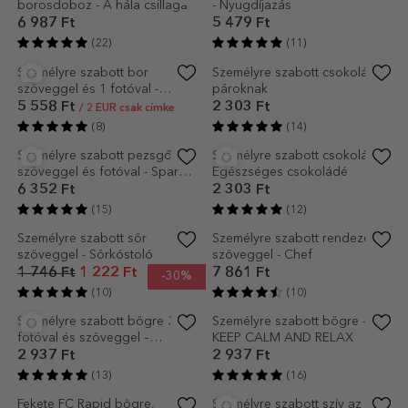
EXKLUZÍV
Személyre szabott rendezés –
Személyre szabott asztali
A konyha királynője
képkeret 8 fotóval és
szöveggel – család
7 861 Ft
4 764 Ft
(16)
(19)