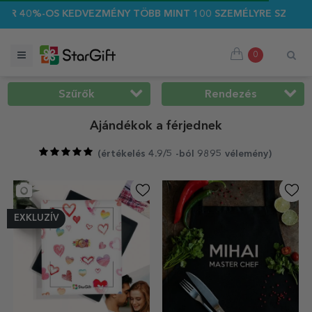
KEDVEZMÉNY TÖBB MINT 100 SZEMÉLYRE SZABOTT AJÁNDÉKRA 
0
Szűrők
Rendezés
Ajándékok a férjednek
(
értékelés 4.9/5 -ból 9895 vélemény
)
EXKLUZÍV