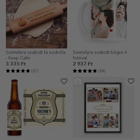
Személyre szabott fa sodrófa
Személyre szabott bögre 4
- Keep Calm
fotóval
3 335 Ft
2 937 Ft
(21)
(24)