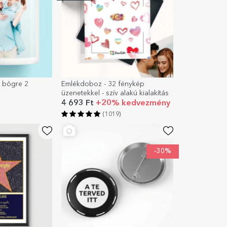
t bögre 2
Emlékdoboz - 32 fénykép
üzenetekkel - szív alakú kialakítás
4 693 Ft
+20% kedvezmény
(1019)
-30%