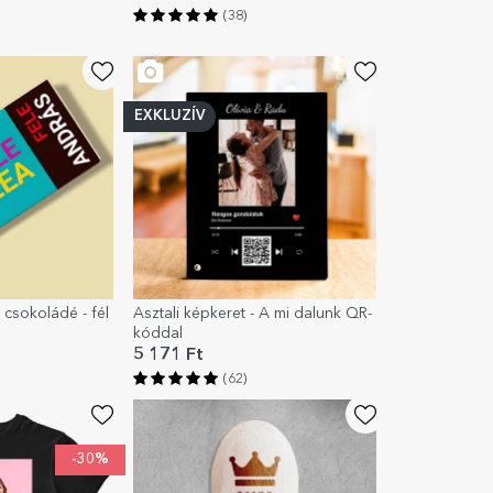
(38)
EXKLUZÍV
 csokoládé - fél
Asztali képkeret - A mi dalunk QR-
kóddal
5 171 Ft
(62)
-30%