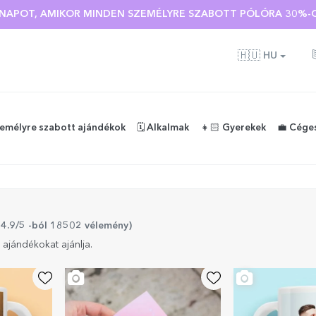
 🌴 AKÁR 40%-OS KEDVEZMÉNY TÖBB MINT 100 SZEMÉLYRE SZA
Ó NAPOT, AMIKOR MINDEN SZEMÉLYRE SZABOTT PÓLÓRA 30%-O
🇭🇺
HU
zemélyre szabott ajándékok
🗓️ Alkalmak
👧🏻 Gyerekek
💼 Cége
 4.9/5 -ból 18502 vélemény
)
 ajándékokat ajánlja.