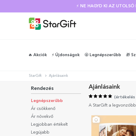
NYÁRI KIÁRUSÍTÁS
⚡ NE HAGYD KI AZ UTOLS
🔥 Akciók
⚡️ Újdonságok
🤩 Legnépszerűbb
🎁 S
StarGift
Ajánlásaink
Ajánlásaink
Rendezés
(
értékelés
Legnépszerűbb
A StarGift a legvonzóbb
Ár csökkenő
Ár növekvő
Legjobban értékelt
Legújabb