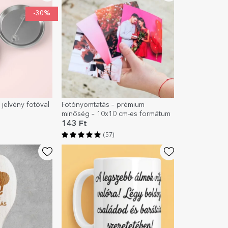
-30%
jelvény fotóval
Fotónyomtatás – prémium
minőség – 10x10 cm-es formátum
143 Ft
(57)