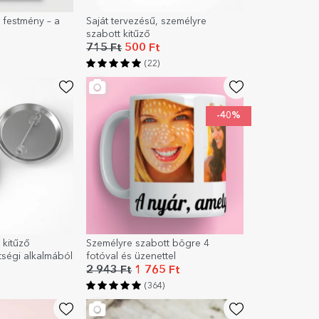
 festmény – a
Saját tervezésű, személyre
szabott kitűző
715 Ft
500 Ft
(22)
-40%
 kitűző
Személyre szabott bögre 4
tségi alkalmából
fotóval és üzenettel
2 943 Ft
1 765 Ft
(364)