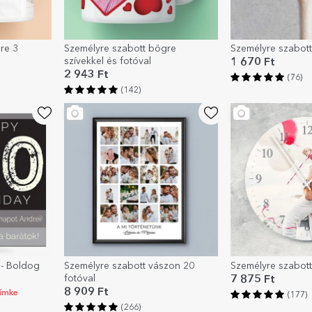
re 3
Személyre szabott bögre
Személyre szabott
szívekkel és fotóval
1 670 Ft
2 943 Ft
(76)
(142)
 - Boldog
Személyre szabott vászon 20
Személyre szabott
fotóval
7 875 Ft
8 909 Ft
címke
(177)
(266)