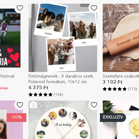
fotóval
Fotómágnesek - 8 darabos szett,
Személyre szabott
Polaroid formátum, 10x12 cm
3 102 Ft
4 375 Ft
címke
(110)
(154)
-30%
EXKLUZÍV