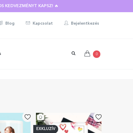
BOTT AJÁNDÉKRA ☀️
S KEDVEZMÉNYT KAPSZ! 🔥
Blog
Kapcsolat
Bejelentkezés
s
0
EXKLUZÍV