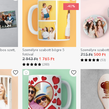
-40%
bos szett,
Személyre szabott bögre 5
Személyre szabott 
fotóval
715 Ft
500 Ft
2 943 Ft
1 765 Ft
(53)
(283)