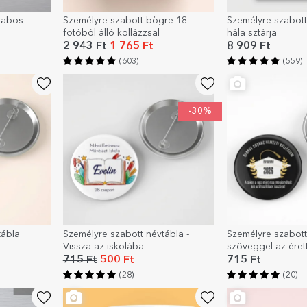
rabos
Személyre szabott bögre 18
Személyre szabott
fotóból álló kollázzsal
hála sztárja
2 943 Ft
1 765 Ft
8 909 Ft
(603)
(559)
-30%
tábla
Személyre szabott névtábla -
Személyre szabott
Vissza az iskolába
szöveggel az éret
715 Ft
500 Ft
715 Ft
(28)
(20)