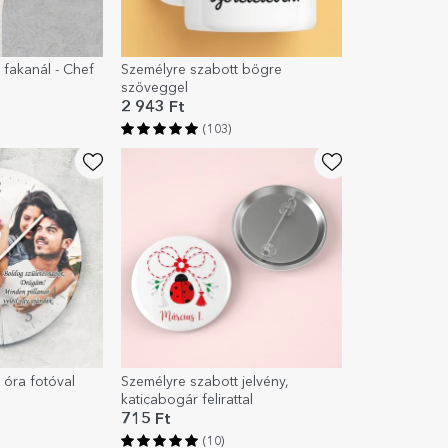
 fakanál - Chef
Személyre szabott bögre
szöveggel
2 943 Ft
(103)
 óra fotóval
Személyre szabott jelvény,
katicabogár felirattal
715 Ft
(10)