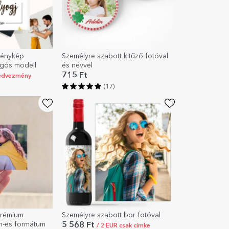
fénykép
Személyre szabott kitűző fotóval
ygós modell
és névvel
715 Ft
edvezmény
(17)
prémium
Személyre szabott bor fotóval
m-es formátum
5 568 Ft
/ 2 EUR csak címke