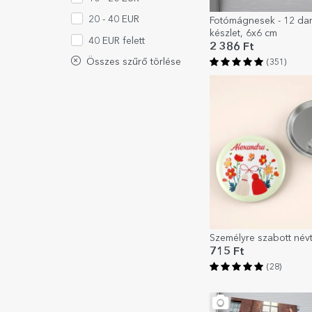
20 - 40 EUR
Fotómágnesek - 12 da
készlet, 6x6 cm
40 EUR felett
2 386 Ft
Összes szűrő törlése
(351)
Személyre szabott név
715 Ft
(28)