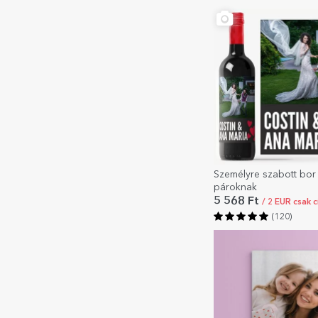
Személyre szabott bor 
pároknak
5 568 Ft
/ 2 EUR csak 
(120)