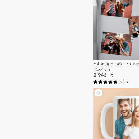
Fotómágnesek - 8 dara
10x7 cm
2 943 Ft
(263)