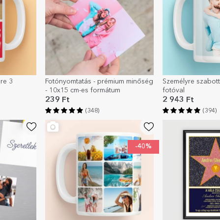
re 3
Fotónyomtatás - prémium minőség
Személyre szabot
- 10x15 cm-es formátum
fotóval
239 Ft
2 943 Ft
(348)
(394)
-40%