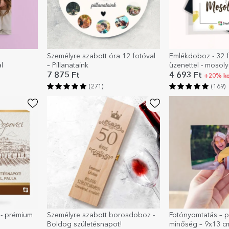
Személyre szabott óra 12 fotóval
Emlékdoboz - 32 
l
– Pillanataink
üzenettel - mosol
7 875 Ft
4 693 Ft
+20% k
(271)
(169)
 - prémium
Személyre szabott borosdoboz -
Fotónyomtatás – 
Boldog születésnapot!
minőség – 9x13 c