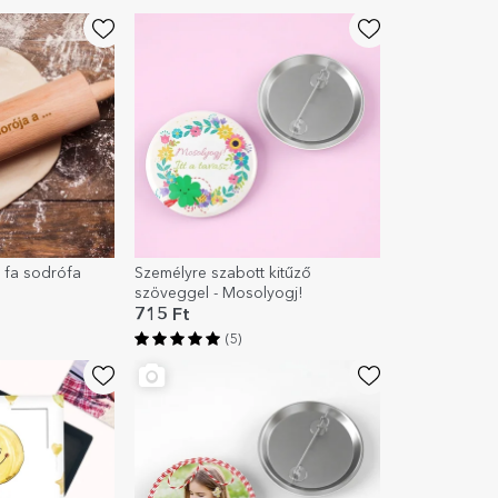
 fa sodrófa
Személyre szabott kitűző
szöveggel - Mosolyogj!
715 Ft
(5)