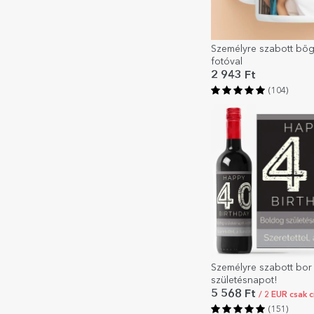
Személyre szabott bög
fotóval
2 943 Ft
(104)
Személyre szabott bor
születésnapot!
5 568 Ft
/ 2 EUR csak 
(151)