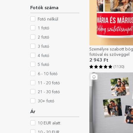
Fotók száma
Fotó nélkül
1 fotó
2 fotó
3 fotó
Személyre szabott bög
fotóval és szöveggel
4 fotó
2 943 Ft
5 fotó
(1130)
6 - 10 fotó
11 - 20 fotó
21 - 30 fotó
30+ fotó
Ár
10 EUR alatt
10 - 20 EUR