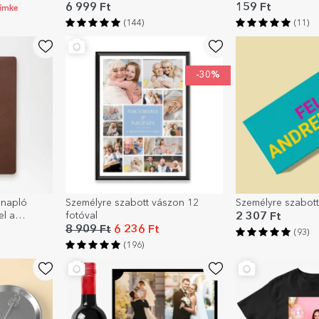
6 999 Ft
159 Ft
címke
(144)
(11)
-30%
 napló
Személyre szabott vászon 12
Személyre szabott
l a
fotóval
2 307 Ft
8 909 Ft
6 236 Ft
(93)
(196)