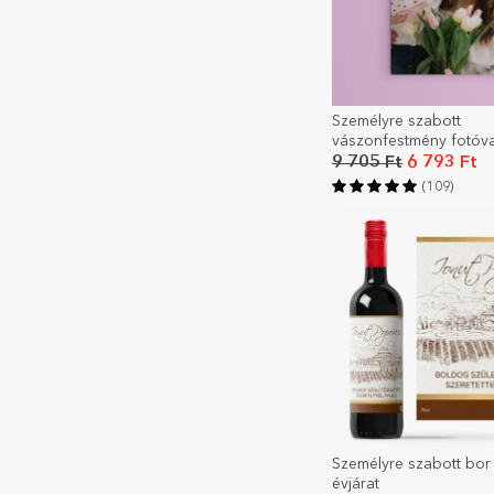
Személyre szabott
vászonfestmény fotóva
9 705 Ft
6 793 Ft
(109)
Személyre szabott bor
évjárat