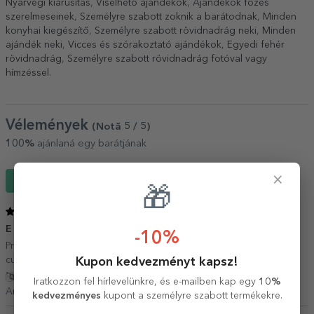
Nyárvégi kiárusítás
,
Viselhető ajándékok
,
Ajándékok főzés
szerelmeseinek
,
Személyre szabott zoknik a barátodnak
,
Minden
konyhai kiegészítő
,
Személyre szabott rövidnadrág neki
,
Minden
ajándék neki
,
Vicces és szórakoztató ajándékok
,
Egyedi fehér
rövidnadrág
,
Személyre szabott rövidnadrág fotóval vagy
hímzéssel
.
Vélemények
(Notă
5
/ 5
)
100%
ajánlaná egy barátjának
×
Írj egy véleményt
🎁
5
/ 5
E un loc genial!
11 Május 2022
-10%
Produsul a fost foarte bun calitativ, ca de fiecare data cand am
cumparat de aici si serviciul a fost impecabil si rapid.
Kupon kedvezményt kapsz!
Fordítás mutatása
Iratkozzon fel hírlevelünkre, és e-mailben kap egy
10%
Andreea,
Románia
kedvezményes
kupont a személyre szabott termékekre.