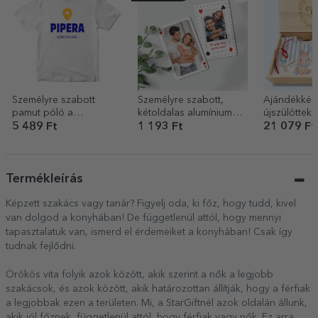
Személyre szabott
Személyre szabott,
Ajándékkész
pamut póló a
kétoldalas alumínium
újszülöttekn
környéked nevével
kártya fotókkal és
5 489 Ft
1 193 Ft
21 079 Ft
üzenettel – Kártyajáték
Termékleírás
Képzett szakács vagy tanár? Figyelj oda, ki főz, hogy tudd, kivel
van dolgod a konyhában! De függetlenül attól, hogy mennyi
tapasztalatuk van, ismerd el érdemeiket a konyhában! Csak így
tudnak fejlődni.
Örökös vita folyik azok között, akik szerint a nők a legjobb
szakácsok, és azok között, akik határozottan állítják, hogy a férfiak
a legjobbak ezen a területen. Mi, a StarGiftnél azok oldalán állunk,
akik jól főznek, függetlenül attól, hogy férfiak vagy nők. Ez arra