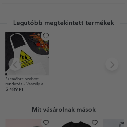
Legutóbb megtekintett termékek
Személyre szabott
rendezés – Veszély a
konyhában
5 489 Ft
Mit vásárolnak mások