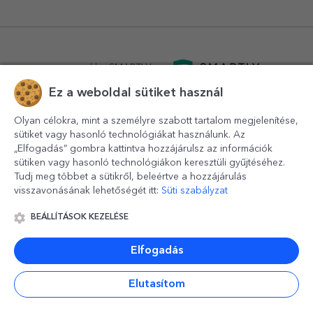
powered by
SMARTLY.ro
Ez a weboldal sütiket használ
logistics by
APACARGO.com
Olyan célokra, mint a személyre szabott tartalom megjelenítése,
sütiket vagy hasonló technológiákat használunk. Az
„Elfogadás” gombra kattintva hozzájárulsz az információk
sütiken vagy hasonló technológiákon keresztüli gyűjtéséhez.
Tudj meg többet a sütikről, beleértve a hozzájárulás
visszavonásának lehetőségét itt:
Süti szabályzat
BEÁLLÍTÁSOK KEZELÉSE
© 2016-2026
StarGift
Romania,
București
, strada
Copilului
nr. 6-12, parter
,
Sector 1
, cod postal
012178
,
email:
contact@stargift.hu
Elfogadás
www.stargift.hu
STARGIFT SRL
, cod fiscal
40077992
Elutasítom