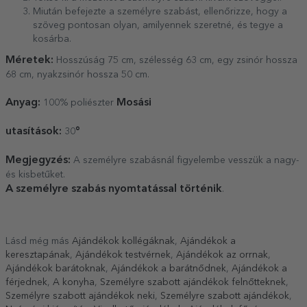
Miután befejezte a személyre szabást, ellenőrizze, hogy a
szöveg pontosan olyan, amilyennek szeretné, és tegye a
kosárba.
Méretek:
Hosszúság 75 cm, szélesség 63 cm, egy zsinór hossza
68 cm, nyakzsinór hossza 50 cm.
Anyag:
Mosási
100% poliészter
utasítások:
°
30
Megjegyzés:
A személyre szabásnál figyelembe vesszük a nagy-
és kisbetűket.
A személyre szabás nyomtatással történik
.
Lásd még más
Ajándékok kollégáknak
,
Ajándékok a
keresztapának
,
Ajándékok testvérnek
,
Ajándékok az orrnak
,
Ajándékok barátoknak
,
Ajándékok a barátnődnek
,
Ajándékok a
férjednek
,
A konyha
,
Személyre szabott ajándékok felnőtteknek
,
Személyre szabott ajándékok neki
,
Személyre szabott ajándékok
,