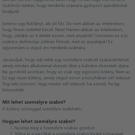
ösztönöz minket, hogy mindenki számára gyönyörű ajándékokat
kínáljunk.
Ismersz egy fiút/lányt, aki jól főz. De nem abban az értelemben,
hogy finom omlettet készít. Nem! Hanem abban az értelemben,
hogy „inkább az ő ételeit eszem, mint anyámét”. Szerintem ez a jó
szakács definíciója: jobban főznek, mint az anyukájuk! Ez
egyszerűen a végső érv mindenki számára.
Javasoljuk, hogy adj nekik egy személyre szabott szakácskötényt,
amely minden alkalommal elvezeti őket a kulináris élvezetek útjára.
Ne gondold azonban, hogy ez csak egy egyszerű kötény. Nem az.
Ez egy olyan kötény, amely végső soron a konyhában séf státuszt
fog neki szerezni. Vagy mester séf státuszt, ha szereti, ha így
kényeztetik.
Mit lehet személyre szabni?
.
A kötény szöveggel személyre szabható
Hogyan lehet személyre szabni?
Nyomja meg a Személyre szabás gombot.
Töltse ki a mezőket a személyre szabni kívánt szöveggel.