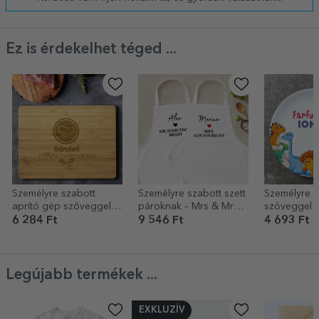
Ez is érdekelhet téged ...
Személyre szabott
Személyre szabott szett
Személyre s
aprító gép szöveggel -
pároknak – Mrs & Mr
szöveggel -
MasterChef a
Right
Dinosaurus
6 284 Ft
9 546 Ft
4 693 Ft
konyhában
Legújabb termékek ...
EXKLUZÍV