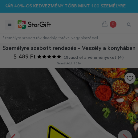
 40%-OS KEDVEZMÉNY TÖBB MINT 100 SZEMÉLYRE SZABOTT AJ
0
Személyre szabott rövidnadrág fotóval vagy hímzéssel
Személyre szabott rendezés – Veszély a konyhában
5 489 Ft
Olvasd el a véleményeket (
4
)
Termékkód: 7516