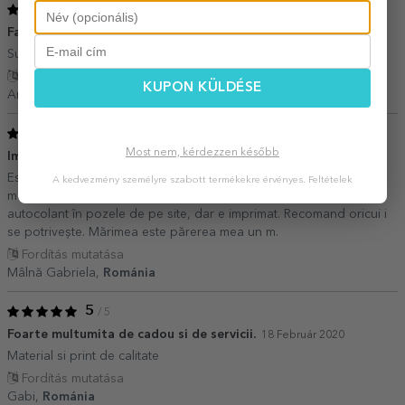
5
/ 5
Faina
19 Április 2022
Superb si iti recomand sa iei
Fordítás mutatása
KUPON KÜLDÉSE
Andreea,
Románia
5
/ 5
Most nem, kérdezzen később
Imprimare calitativă
02 Május 2021
Este exact ca în prezentare, imaginea și textul este imprimat în
A kedvezmény személyre szabott termékekre érvényes.
Feltételek
material, nu iese la spălare, aveam impresia ca este un fel de
autocolant în pozele de pe site, dar e imprimat. Recomand oricui i
se potrivește. Mărimea este părerea mea un m.
Fordítás mutatása
Mâlnă Gabriela,
Románia
5
/ 5
Foarte multumita de cadou si de servicii.
18 Február 2020
Material si print de calitate
Fordítás mutatása
Gabi,
Románia