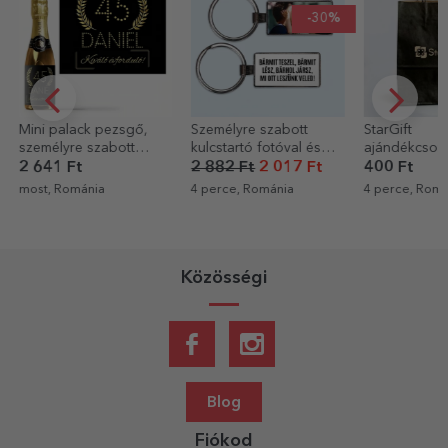
-30%
Mini palack pezsgő,
Személyre szabott
StarGift
személyre szabott
kulcstartó fotóval és
ajándékcso
szöveggel,
üzenettel
2 641 Ft
2 882 Ft
2 017 Ft
400 Ft
születésnapra - Arany
most, Románia
4 perce, Románia
4 perce, Romá
Közösségi
Blog
Fiókod