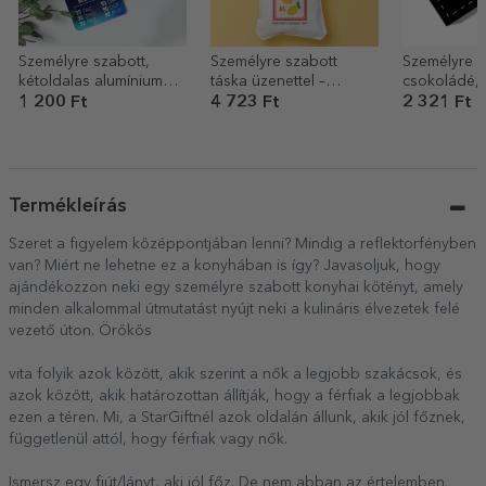
Személyre szabott,
Személyre szabott
Személyre s
kétoldalas alumínium
táska üzenettel –
csokoládé, 
kártya üzenettel és
Summer
oldalán a sa
1 200 Ft
4 723 Ft
2 321 Ft
fotóval – FIFA
grafikáddal
Termékleírás
Szeret a figyelem középpontjában lenni? Mindig a reflektorfényben
van? Miért ne lehetne ez a konyhában is így? Javasoljuk, hogy
ajándékozzon neki egy személyre szabott konyhai kötényt, amely
minden alkalommal útmutatást nyújt neki a kulináris élvezetek felé
vezető úton. Örökös
vita folyik azok között, akik szerint a nők a legjobb szakácsok, és
azok között, akik határozottan állítják, hogy a férfiak a legjobbak
ezen a téren. Mi, a StarGiftnél azok oldalán állunk, akik jól főznek,
függetlenül attól, hogy férfiak vagy nők.
Ismersz egy fiút/lányt, aki jól főz. De nem abban az értelemben,