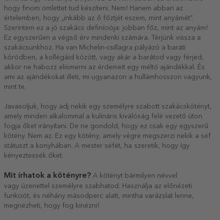
hogy finom omlettet tud készíteni. Nem! Hanem abban az
értelemben, hogy „inkább az ő főztjét eszem, mint anyámét”.
Szerintem ez a jó szakács definíciója: jobban főz, mint az anyám!
Ez egyszerűen a végső érv mindenki számára. Térjünk vissza a
szakácsunkhoz. Ha van Michelin-csillagra pályázó a baráti
körödben, a kollégáid között, vagy akár a barátod vagy férjed,
akkor ne habozz elismerni az érdemeit egy méltó ajándékkal. És
ami az ajándékokat illeti, mi ugyanazon a hullámhosszon vagyunk,
mint te.
Javasoljuk, hogy adj nekik egy személyre szabott szakácskötényt,
amely minden alkalommal a kulináris kiválóság felé vezető úton
fogja őket irányítani. De ne gondold, hogy ez csak egy egyszerű
kötény. Nem az. Ez egy kötény, amely végre megszerzi nekik a séf
státuszt a konyhában. A mester séfét, ha szeretik, hogy így
kényeztessék őket.
Mit írhatok a kötényre?
A kötényt bármilyen névvel
vagy üzenettel személyre szabhatod. Használja az előnézeti
funkciót, és néhány másodperc alatt, mintha varázslat lenne,
megnézheti, hogy fog kinézni!