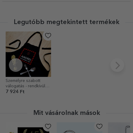
Legutóbb megtekintett termékek
Személyre szabott
válogatás - rendkívül
népszerű
7 924 Ft
Mit vásárolnak mások