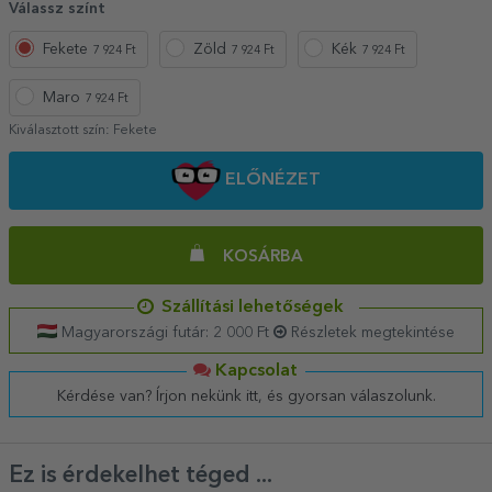
Válassz színt
Fekete
Zöld
Kék
7 924 Ft
7 924 Ft
7 924 Ft
Maro
7 924 Ft
Kiválasztott szín:
Fekete
ELŐNÉZET
KOSÁRBA
Szállítási lehetőségek
Magyarországi futár: 2 000 Ft
Részletek megtekintése
Kapcsolat
Kérdése van? Írjon nekünk itt, és gyorsan válaszolunk.
Ez is érdekelhet téged ...