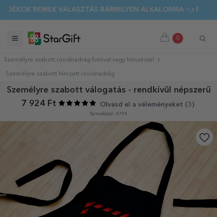
OK REMEK VÁLASZTÁS BÁRMILYEN ALKALOMRA 👈 FEDEZD FEL
0
Személyre szabott rövidnadrág fotóval vagy hímzéssel
Személyre szabott hímzett rövidnadrág
Személyre szabott válogatás - rendkívül népszerű
7 924 Ft
Olvasd el a véleményeket (
3
)
Termékkód: 4794