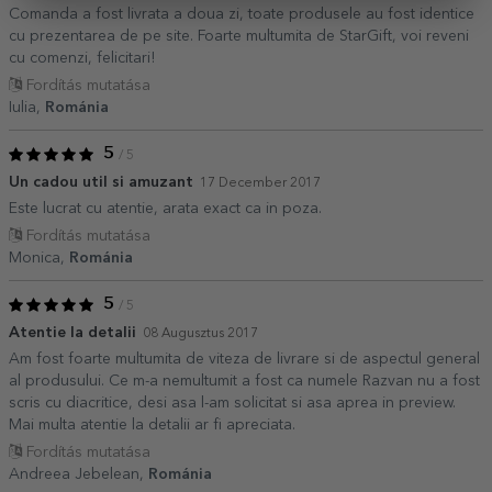
Comanda a fost livrata a doua zi, toate produsele au fost identice
cu prezentarea de pe site. Foarte multumita de StarGift, voi reveni
cu comenzi, felicitari!
Fordítás mutatása
Iulia,
Románia
5
/ 5
Un cadou util si amuzant
17 December 2017
Este lucrat cu atentie, arata exact ca in poza.
Fordítás mutatása
Monica,
Románia
5
/ 5
Atentie la detalii
08 Augusztus 2017
Am fost foarte multumita de viteza de livrare si de aspectul general
al produsului. Ce m-a nemultumit a fost ca numele Razvan nu a fost
scris cu diacritice, desi asa l-am solicitat si asa aprea in preview.
Mai multa atentie la detalii ar fi apreciata.
Fordítás mutatása
Andreea Jebelean,
Románia