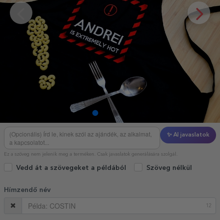
✨ AI javaslatok
Ez a szöveg nem jelenik meg a terméken. Csak javaslatok generálására szolgál.
Vedd át a szövegeket a példából
Szöveg nélkül
Hímzendő név
12