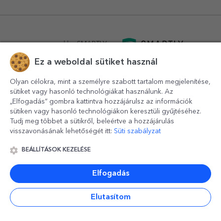
powered by
SMARTLY.ro
Ez a weboldal sütiket használ
logistics by
APACARGO.com
Olyan célokra, mint a személyre szabott tartalom megjelenítése,
sütiket vagy hasonló technológiákat használunk. Az
„Elfogadás” gombra kattintva hozzájárulsz az információk
sütiken vagy hasonló technológiákon keresztüli gyűjtéséhez.
Tudj meg többet a sütikről, beleértve a hozzájárulás
visszavonásának lehetőségét itt:
Süti szabályzat
BEÁLLÍTÁSOK KEZELÉSE
© 2016-2026
StarGift
Romania,
București
, strada
Copilului
nr. 6-12, parter
,
Sector 1
, cod postal
012178
,
email:
contact@stargift.hu
Elfogadás
www.stargift.hu
STARGIFT SRL
, cod fiscal
40077992
Elutasítom
Gyors fizetés ezen keresztül