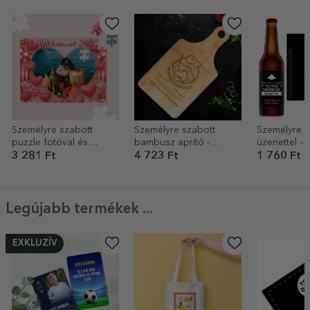
Személyre szabott
Személyre szabott
Személyre s
puzzle fotóval és
bambusz aprító -
üzenettel – 
szöveggel - Fényes
Kiválóság a
3 281 Ft
4 723 Ft
1 760 Ft
szívek
gasztronómiában
Legújabb termékek ...
EXKLUZÍV