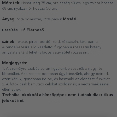
Méretek:
Hosszúság 75 cm, szélesség 63 cm, egy zsinór hossza
68 cm, nyakzsinór hossza 50 cm.
Anyag:
Mosási
65% poliészter, 35% pamut
utasítás:
° Elérhető
30
színek:
fekete, piros, bordó, zöld, rózsaszín, kék, barna
A rendelkezésre álló készlettől függően a rózsaszín kötény
árnyalata eltérő lehet (világos vagy sötét rózsaszín).
Megjegyzés:
1. A személyre szabás során figyelembe vesszük a nagy- és
kisbetűket. Az üzenetet pontosan úgy hímezünk, ahogy beírtad,
ezért kérjük, gondosan írd be, és használd az előnézeti funkciót.
2. A fotók csak bemutató célokat szolgálnak; a végtermék színei
eltérhetnek.
Technikai okokból a hímzőgépek nem tudnak diakritikus
jeleket írni.