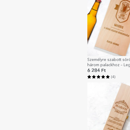
Személyre szabott sö
három palackhoz – Le
sörivó
6 284 Ft
(4)