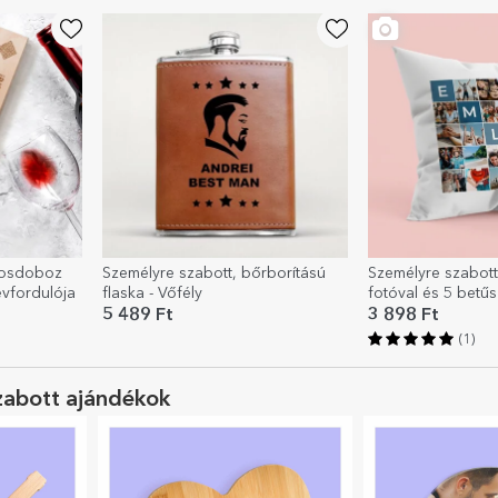
rosdoboz
Személyre szabott, bőrborítású
Személyre szabott
évfordulója
flaska - Vőfély
fotóval és 5 betűs
5 489 Ft
3 898 Ft
(1)
zabott ajándékok