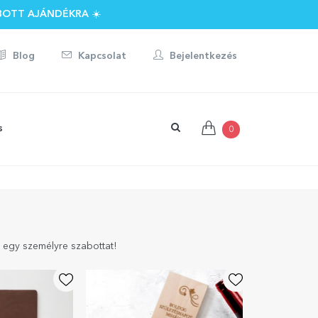
BOTT AJÁNDÉKRA ☀️
Blog
Kapcsolat
Bejelentkezés
s
0
 egy személyre szabottat!