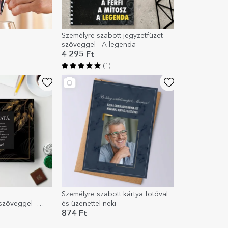
Személyre szabott jegyzetfüzet
szöveggel - A legenda
4 295 Ft
(1)
Személyre szabott kártya fotóval
zöveggel -
és üzenettel neki
874 Ft