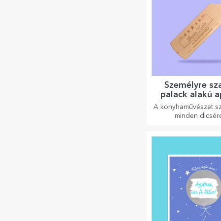
Személyre sz
palack alakú a
A konyhaművészet sz
minden dicsér
megérdemelnek. A pa
aprítók tökéletese
ételek tálalásá