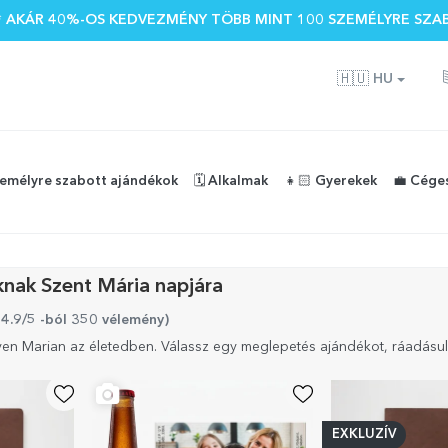
 🌴 AKÁR 40%-OS KEDVEZMÉNY TÖBB MINT 100 SZEMÉLYRE SZA
🇭🇺
HU
zemélyre szabott ajándékok
🗓️ Alkalmak
👧🏻 Gyerekek
💼 Cége
knak Szent Mária napjára
 4.9/5 -ból 350 vélemény
)
yen Marian az életedben. Válassz egy meglepetés ajándékot, ráadásul
EXKLUZÍV