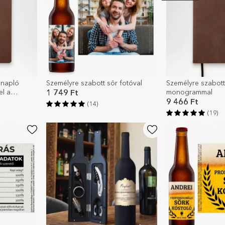
 napló
Személyre szabott sör fotóval
Személyre szabott
l a
monogrammal
1 749 Ft
9 466 Ft
(14)
(19)