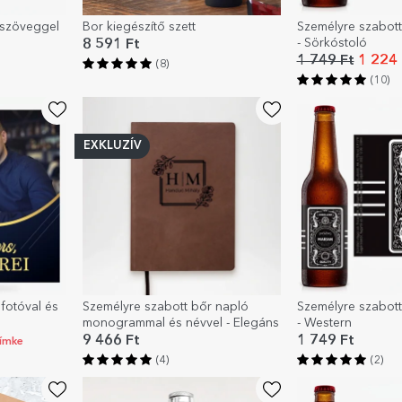
 szöveggel
Bor kiegészítő szett
Személyre szabott
- Sörkóstoló
8 591 Ft
1 749 Ft
1 224 
(8)
(10)
EXKLUZÍV
fotóval és
Személyre szabott bőr napló
Személyre szabott
monogrammal és névvel - Elegáns
- Western
9 466 Ft
1 749 Ft
címke
(4)
(2)