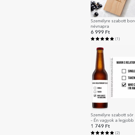
Személyre szabott bo
névnapra
6 999 Ft
(1)
Személyre szabott sör
– Én vagyok a legjobb
1 749 Ft
(2)