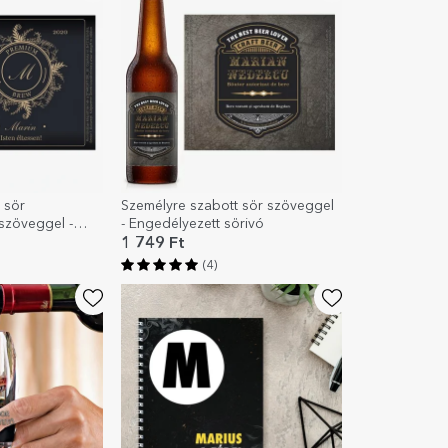
 sör
Személyre szabott sör szöveggel
zöveggel -
- Engedélyezett sörivó
1 749 Ft
(4)