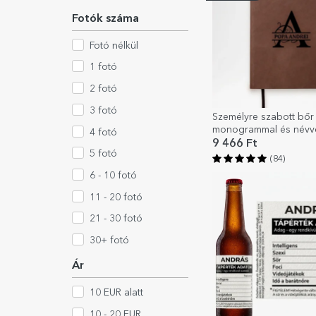
Fotók száma
Fotó nélkül
1 fotó
2 fotó
3 fotó
Személyre szabott bőr
monogrammal és névve
4 fotó
közepén
9 466 Ft
5 fotó
(84)
6 - 10 fotó
11 - 20 fotó
21 - 30 fotó
30+ fotó
Ár
10 EUR alatt
10 - 20 EUR