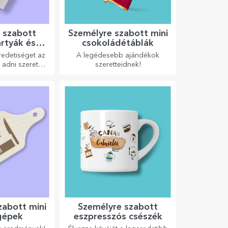
 szabott
Személyre szabott mini
rtyák és
csokoládétáblák
lapok
redetiséget az
A legédesebb ajándékok
 adni szeretne.
szeretteidnek!
jándékot egy
ott kártyával
kártyával.
zabott mini
Személyre szabott
gépek
eszpresszós csészék