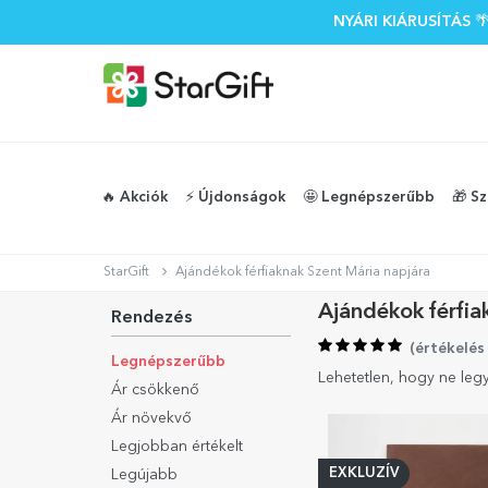
NYÁRI KIÁRUSÍTÁS
🔥 Akciók
⚡️ Újdonságok
🤩 Legnépszerűbb
🎁 S
StarGift
Ajándékok férfiaknak Szent Mária napjára
Ajándékok férfia
Rendezés
(
értékelés
Legnépszerűbb
Lehetetlen, hogy ne leg
Ár csökkenő
Ár növekvő
Legjobban értékelt
EXKLUZÍV
Legújabb