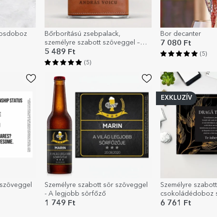
rosdoboz
Bőrborítású zsebpalack,
Bor decanter
személyre szabott szöveggel –
7 080 Ft
monogrammal és névvel
5 489 Ft
(5)
(5)
EXKLUZÍV
 szöveggel
Személyre szabott sör szöveggel
Személyre szabott
- A legjobb sörfőző
csokoládédoboz s
Kedves apa
1 749 Ft
6 761 Ft