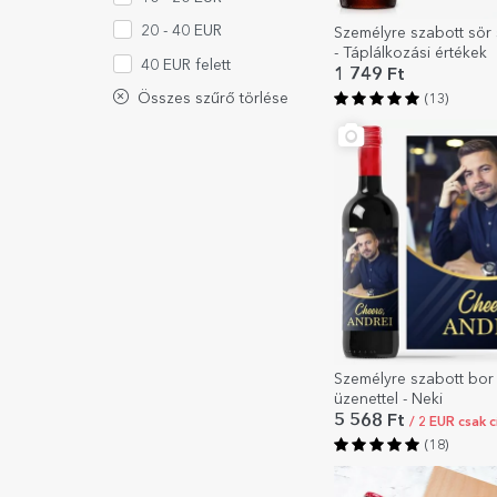
20 - 40 EUR
Személyre szabott sör
- Táplálkozási értékek
40 EUR felett
1 749 Ft
Összes szűrő törlése
(13)
Személyre szabott bor 
üzenettel - Neki
5 568 Ft
/ 2 EUR csak 
(18)