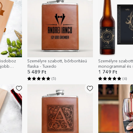
rösdoboz
Személyre szabott, bőrborítású
Személyre szabott
gjobb
flaska - Tuxedo
monogrammal és s
Virágos elegancia
5 489 Ft
1 749 Ft
(5)
(6)