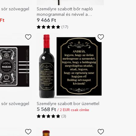
 sör szöveggel
Személyre szabott bőr napló
monogrammal és névvel a
névnapra
Ft
9 466 Ft
(17)
 sör szöveggel
Személyre szabott bor üzenettel
5 568 Ft
/ 2 EUR csak címke
(3)