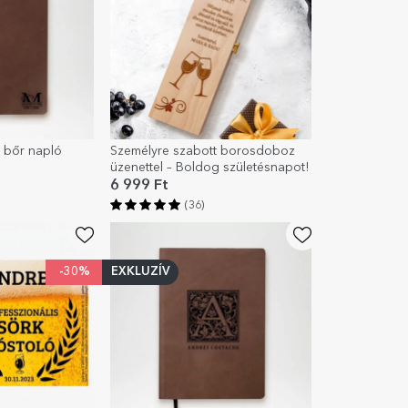
 bőr napló
Személyre szabott borosdoboz
üzenettel – Boldog születésnapot!
6 999 Ft
(36)
-30%
EXKLUZÍV