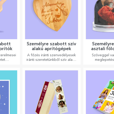
abott
Személyre szabott szív
Személyre
prítók
alakú aprítógépek
asztali f
erelmesei
A főzés iránti szenvedélyesek
Szöveggel va
etet
iránti szeretetünkből szív alakú
meglepetés
lack alakú
ajándékokat készítettünk a
szeretteinek e
k a kész
legügyesebb háziasszonyok
irodai kieg
hoz.
számára.