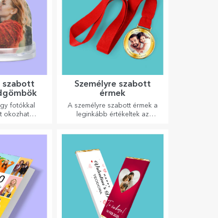
 szabott
Személyre szabott
öldgömbök
érmek
gy fotókkal
A személyre szabott érmek a
t okozhat
leginkább értékeltek az
gy különleges
elvégzett munkáért. Személyre
észítővel.
szabhatja őket, és elismerheti
az érdemeiket!