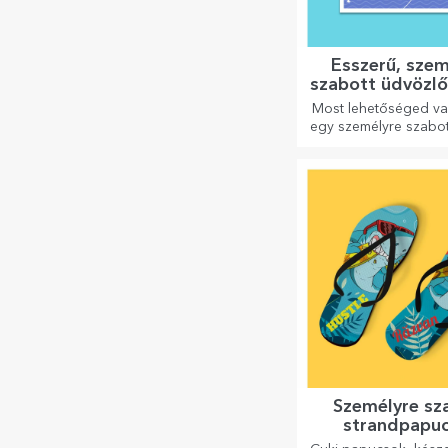
Ésszerű, szem
szabott üdvözl
és kártyá
Most lehetőséged van
egy személyre szabot
szeretteidnek, és meg
bármilyen alkal
Személyre sz
strandpapu