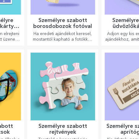
élyre
Személyre szabott
Személyre
őkártyák
borosdobozok fotóval
üdvözlőká
k
képes
 elrejteni
Ha eredeti ajándékot keresel,
Adjon egy kis e
t üzenetet
mostantól kapható a fotókkal/
ajándékhoz, amit
lepni őket
üzenettel ellátott borosdoboz,
Töltse ki az a
omra.
amely kiváló ajándéknak
személyre szab
bizonyul!
vagy üdvözlő
abott
Személyre szabott
Személyre s
csok
rejtvények
aprító