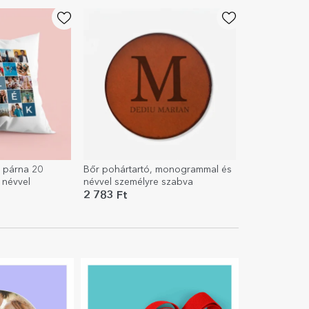
 párna 20
Bőr pohártartó, monogrammal és
 névvel
névvel személyre szabva
2 783 Ft