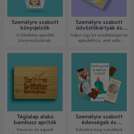
Személyre szabott
Személyre szabott
könyvjelzők
üdvözlőkártyák és
képeslapok
A tökéletes ajándék
Adjon egy kis eredetiséget az
könyvmolyoknak.
ajándékhoz, amit adni
szeretne. Töltse ki az
ajándékot egy személyre
szabott kártyával vagy
üdvözlőkártyával.
Téglalap alakú
Személyre szabott
bambusz aprítók
édességek és
cukorkák
Hasznos és egyedi
Édesítsd meg szeretteid