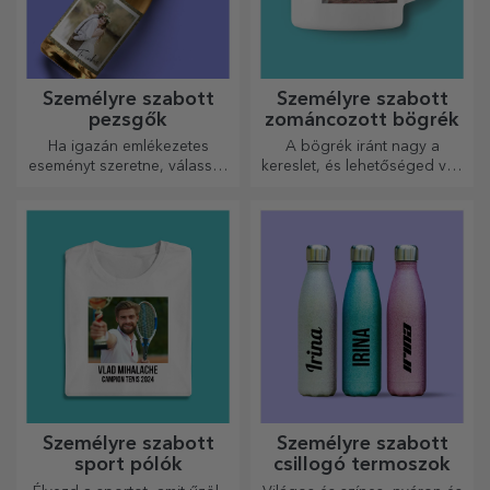
Személyre szabott
Személyre szabott
pezsgők
zománcozott bögrék
Ha igazán emlékezetes
A bögrék iránt nagy a
eseményt szeretne, válassza
kereslet, és lehetőséged van
a pezsgő címkéjének
személyre szabni őket, és
személyre szabását, és
magaddal vinni bárhová
élvezze a pillanatot a
mész, mert a zománcozottak
legteljesebb mértékben!
nem törnek össze.
Személyre szabott
Személyre szabott
sport pólók
csillogó termoszok