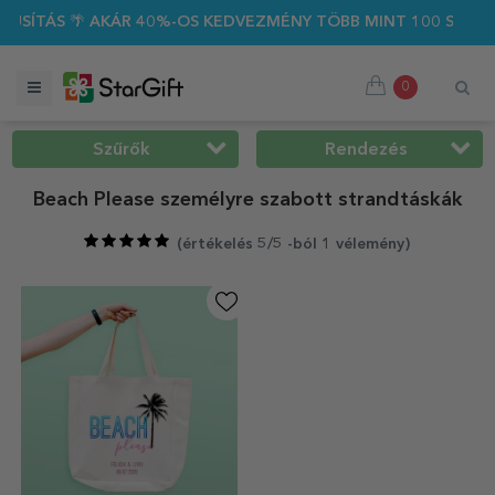
 40%-OS KEDVEZMÉNY TÖBB MINT 100 SZEMÉLYRE SZABOTT AJÁ
0
Szűrők
Rendezés
Beach Please személyre szabott strandtáskák
(
értékelés 5/5 -ból 1 vélemény
)