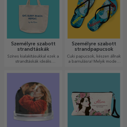
Személyre szabott
Személyre szabott
strandtáskák
strandpapucsok
Színes kialakításukkal ezek a
Cuki papucsok, készen állnak
strandtáskák ideális
a barnulásra! Melyik modellt
ajándékok lehetnek
választod személyre
szeretteidnek, vagy akár új
szabáshoz?
kiegészítők a
táskagyűjteményedben.