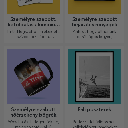
Személyre szabott,
Személyre szabott
kétoldalas alumínium
bejárati szőnyegek
kártyák
Tartsd legszebb emlékeidet a
Ahhoz, hogy otthonunk
szíved közelében,
barátságos legyen,
szeretteiddel együtt.
elengedhetetlen, hogy a
bejáratnál szőnyeg legyen.
Személyre szabhatja őket, és
így a legvonzóbb
szőnyegeket kapja!
Személyre szabott
Fali poszterek
hőérzékeny bögrék
Wow-hatás: hidegen fekete,
Fedezze fel faliposzter-
melegen fotókkal. A
kollekciónkat, amelyeket