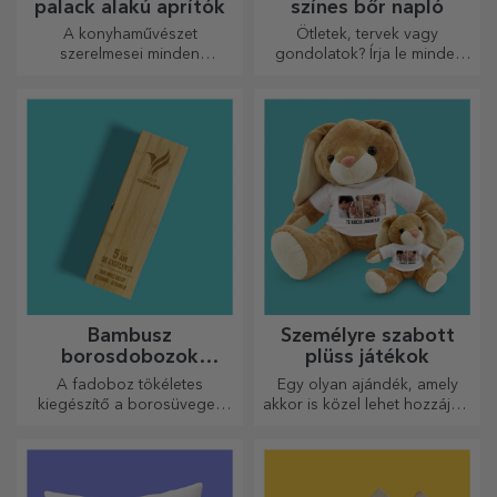
palack alakú aprítók
színes bőr napló
A konyhaművészet
Ötletek, tervek vagy
szerelmesei minden
gondolatok? Írja le mindet
dicséretet megérdemelnek. A
egy személyre szabott
palack alakú aprítók
naplóba, és őrizze meg
tökéletesek a kész ételek
minden emlékét.
tálalásához.
Bambusz
Személyre szabott
borosdobozok
plüss játékok
kiegészítőkkel
A fadoboz tökéletes
Egy olyan ajándék, amely
kiegészítő a borosüvegek
akkor is közel lehet hozzájuk,
elegáns bemutatásához.
amikor Ön nincs ott, a
személyre szabott
plüssjátékok, amelyek
pontosan alkalmasak