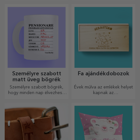
Személyre szabott
Fa ajándékdobozok
matt üveg bögrék
Személyre szabott bögrék,
Évek múlva az emlékek helyet
hogy minden nap élvezhesd
kapnak az
őket!
ajándékdobozokban.
Személyre szabhatod őket a
legeredetibb üzenettel.