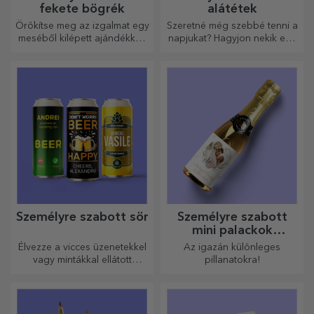
fekete bögrék
alátétek
Örökítse meg az izgalmat egy
Szeretné még szebbé tenni a
meséből kilépett ajándékkal!
napjukat? Hagyjon nekik egy
A teljesen fekete bögrék
kedves emléket a könnyen
képekkel vagy szöveggel
személyre szabható
mindenkit lenyűgöznek, aki
poháralátétek segítségével.
megkapja őket ajándékba.
Személyre szabott sör
Személyre szabott
mini palackok
pezsgővel
Élvezze a vicces üzenetekkel
Az igazán különleges
vagy mintákkal ellátott
pillanatokra!
sörösdobozt!