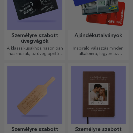
Személyre szabott
Ajándékutalványok
üvegvágók
A klasszikusakhoz hasonlóan
Inspiráló választás minden
hasznosak, az üveg aprítók
alkalomra, legyen az
egyedi kialakításúak, könnyen
születésnap, ünnepnap vagy
tisztíthatók és tárolhatók, és
más különleges pillanat.
személyes hangulatot
kölcsönöznek a konyhának.
Személyre szabott
Személyre szabott