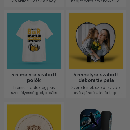
kialakítású, ezek a nagy,
napját édes emlékekkel, és
gravírozott vágódeszkák
tedd még szebbé a napjukat!
tökéletesek a konyhában
Válaszd ki a kedvedre való
elkészített legfinomabb
modellt, és adj nekik egy
ételekhez.
édes, személyre szabott
ajándékot!
Személyre szabott
Személyre szabott
pólók
dekoratív pala
Prémium pólók egy kis
Szeretteinek szóló, szívből
személyességgel, ideális
jövő ajándék, különleges
ajándék szeretteinek.
dísztárgy.
Testreszabás pamut vagy
sport modelleken, válassza ki
a megfelelőt!