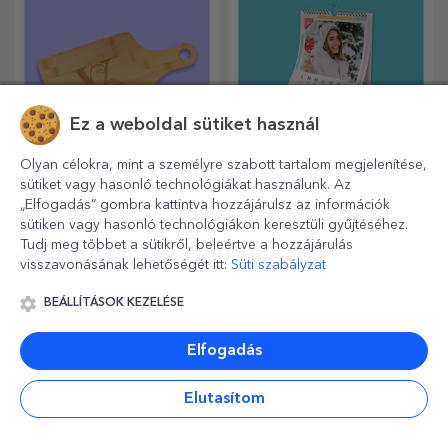
Ez a weboldal sütiket használ
Olyan célokra, mint a személyre szabott tartalom megjelenítése,
sütiket vagy hasonló technológiákat használunk. Az
Klasszikus bambusz
Személyre szabott
„Elfogadás” gombra kattintva hozzájárulsz az információk
aprítók
naptárak
sütiken vagy hasonló technológiákon keresztüli gyűjtéséhez.
Hasznos és egyedi
Az év legszebb pillanatait
Tudj meg többet a sütikről, beleértve a hozzájárulás
kialakítású, gravírozott
hozó hónapok!
visszavonásának lehetőségét itt:
Süti szabályzat
vágódeszkák tökéletesek a
konyhában elkészített
BEÁLLÍTÁSOK KEZELÉSE
legfinomabb ételekhez.
Elfogadás
Elutasítom