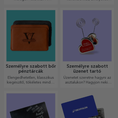
hőérzékeny bögre
professzionális
különleges ajándék bárkinek.
nyomtatásúak, hogy
bármilyen teret átalakítsanak.
Modern dizájn, élénk színek
és prémium minőség –
tökéletesek ahhoz, hogy
személyiséget adjanak
otthonának, irodájának vagy
stúdiójának.
Személyre szabott bőr
Személyre szabott
pénztárcák
üzenet tartó
Elengedhetetlen, klasszikus
Üzenetet szeretne hagyni az
kiegészítő, tökéletes minden
asztalukon? Hagyjon nekik
férfi számára!
egy kedves emléket egy
személyre szabott üzenet
tartóval.