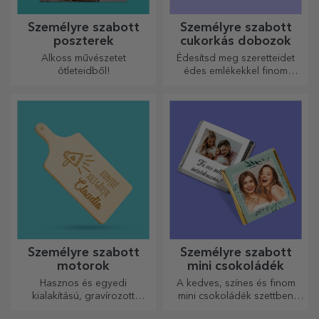
Személyre szabott
Személyre szabott
poszterek
cukorkás dobozok
Alkoss művészetet
Édesítsd meg szeretteidet
ötleteidből!
édes emlékekkel finom
édességekből álló
dobozokban!
Személyre szabott
Személyre szabott
motorok
mini csokoládék
Hasznos és egyedi
A kedves, színes és finom
kialakítású, gravírozott
mini csokoládék szettben
vágódeszkák tökéletesek a
vagy egyenként is kaphatók,