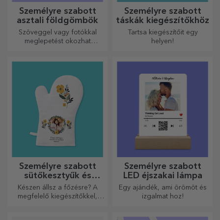
Személyre szabott
Személyre szabott
asztali földgömbök
táskák kiegészítőkhöz
Szöveggel vagy fotókkal
Tartsa kiegészítőit egy
meglepetést okozhat
helyen!
szeretteinek egy különleges
irodai kiegészítővel.
Személyre szabott
Személyre szabott
sütőkesztyűk és
LED éjszakai lámpa
konyhai kiegészítők
Készen állsz a főzésre? A
Egy ajándék, ami örömöt és
megfelelő kiegészítőkkel,
izgalmat hoz!
sütő kesztyűkkel és
edényfogókkal könnyebbé