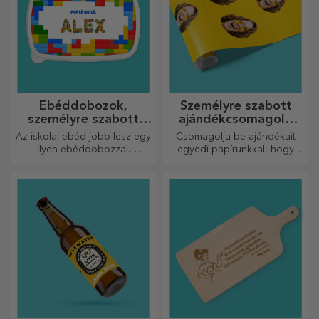
Ebéddobozok,
Személyre szabott
személyre szabott
ajándékcsomagoló
casserole-ok
papír
Az iskolai ebéd jobb lesz egy
Csomagolja be ajándékait
ilyen ebéddobozzal.
egyedi papírunkkal, hogy
Személyre szabhatod, és
még kinyitni sem akarják majd
felkészítheted a kicsidet az új
őket.
napra!