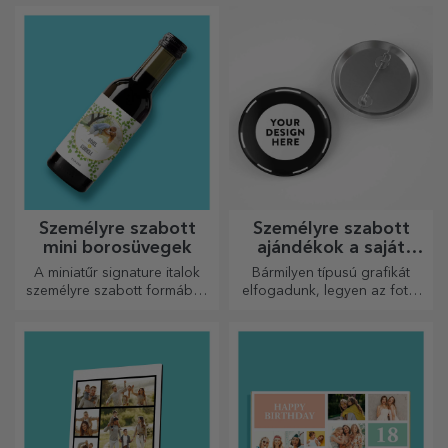
Személyre szabott
Személyre szabott
mini borosüvegek
ajándékok a saját
grafikáiddal
A miniatűr signature italok
Bármilyen típusú grafikát
személyre szabott formában
elfogadunk, legyen az fotó,
egy kis szerelmet és érzelmet
szöveg vagy mindkettő. :)
csempésznek az életbe.
Most már megkaphatja a
kívánt ajándékot!