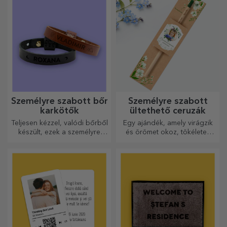
Személyre szabott bőr
Személyre szabott
karkötők
ültethető ceruzák
Teljesen kézzel, valódi bőrből
Egy ajándék, amely virágzik
készült, ezek a személyre
és örömet okoz, tökéletes
szabott karkötők mind neki,
március 1-jére és 8-ára
mind neki alkalmasak.