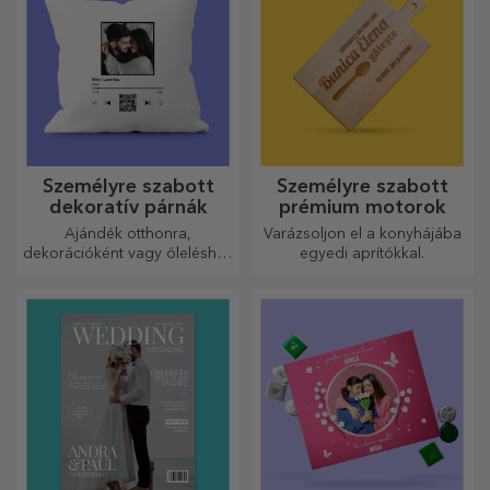
ölelgetésre!
Személyre szabott
Személyre szabott
dekoratív párnák
prémium motorok
Ajándék otthonra,
Varázsoljon el a konyhájába
dekorációként vagy öleléshez
egyedi aprítókkal.
– a személyre szabott párnák
minden alkalomra
tökéletesek.