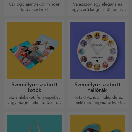
karkötők
Csillogó ajándékok minden
Válasszon egy elegáns és
kedvesednek!
egyszerű kiegészítőt, amely
szerinted legjobban tükrözi
annak a személynek a
személyiségét, aki viselni
fogja.
Személyre szabott
Személyre szabott
fotók
faliórák
Az emlékeket, fényképeket
Tik-tak! Az idő múlik, de az
vagy mágneseket tartalmazó
emlékeid megmaradnak!
dobozok nagyon népszerű
Rendezze el pillanatait
ajándékok. Válassza ki
néhány képen, és a
kedvenc fényképeit, és adjon
legkülönlegesebb órája lesz!
eredeti ajándékokat.