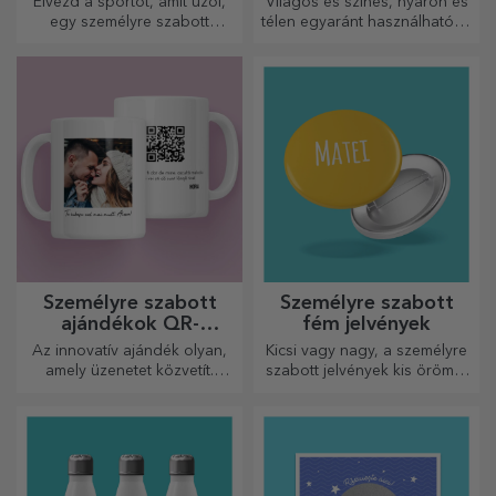
Élvezd a sportot, amit űzöl,
Világos és színes, nyáron és
egy személyre szabott
télen egyaránt használható, a
pólóval, a neveddel vagy
termoszok könnyen
fotóddal, ez lehet a
személyre szabhatók és
kedvenced!
bárhová magaddal viheted
őket!
Személyre szabott
Személyre szabott
ajándékok QR-
fém jelvények
kódokkal
Az innovatív ajándék olyan,
Kicsi vagy nagy, a személyre
amely üzenetet közvetít.
szabott jelvények kis örömöt
Válasszon olyanokat, amelyek
okozhatnak, ha személyre
QR-kóddal és hozzáadott
szabottak. Egy tárgy, amely
linkkel rendelkeznek, hogy a
szerencsét, mosolyt és
legegyedibb reakciókat
jókedvet hoz!
váltsa ki!