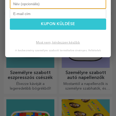
Minden sörrajongó számára
A jó bor mindig megfelelő
ajándék. Válasszon egy
személyre szabottat, és adja
át a címzett nevével ellátva.
KUPON KÜLDÉSE
Most nem, kérdezzen később
A kedvezmény személyre szabott termékekre érvényes.
Feltételek
Személyre szabott
Személyre szabott
eszpresszós csészék
autó napellenzők
Élvezze kávéját a
Mostantól a napellenzők is
legeredetibb bögrékből!
személyre szabhatók, és
ideálisak az autóban
uralkodó hő minimalizálására.