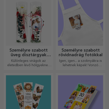
válik a konyhában végzett
munkád.
Személyre szabott
Személyre szabott
üveg dísztárgyak
rövidnadrág fotókkal
konzervált virágokkal
Különleges virágok az
Igen, igen... a szoknyákra is
életedben lévő hölgyeknek
lehetnek képek! Vonzó
és fiatal hölgyeknek.
kollekció eredeti
szoknyákból.