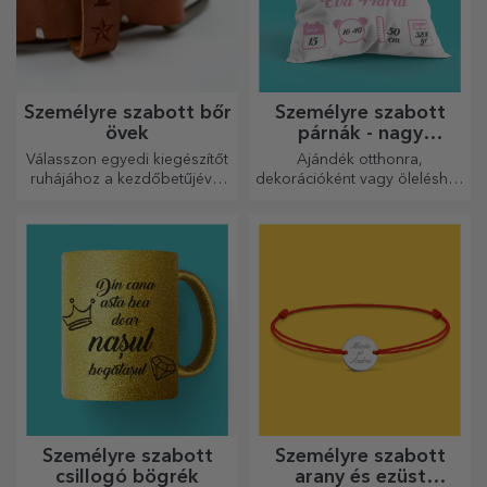
Személyre szabott bőr
Személyre szabott
övek
párnák - nagy
méretben
Válasszon egyedi kiegészítőt
Ajándék otthonra,
ruhájához a kezdőbetűjével
dekorációként vagy öleléshez
vagy nevével! A személyre
– a személyre szabott párnák
szabott övek eleganciát és
minden alkalomra
stílust kölcsönöznek!
tökéletesek.
Személyre szabott
Személyre szabott
csillogó bögrék
arany és ezüst