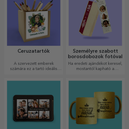
Ceruzatartók
Személyre szabott
borosdobozok fotóval
A szervezett emberek
Ha eredeti ajándékot keresel,
számára ez a tartó ideális
mostantól kapható a
ajándék.
fotókkal/üzenettel ellátott
borosdoboz, amely kiváló
ajándéknak bizonyul!