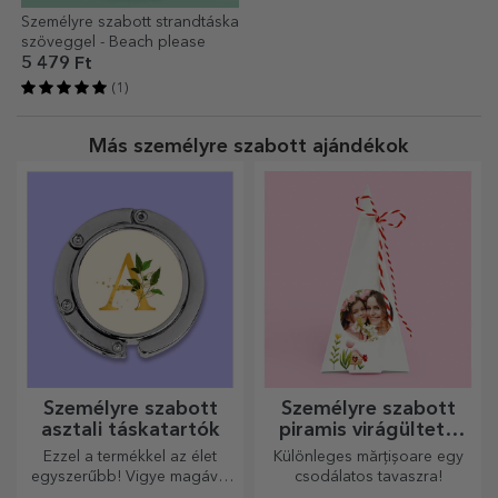
Személyre szabott strandtáska
szöveggel - Beach please
5 479 Ft
(1)
Más személyre szabott ajándékok
Személyre szabott
Személyre szabott
asztali táskatartók
piramis virágültető
készletek
Ezzel a termékkel az élet
Különleges mărțișoare egy
egyszerűbb! Vigye magával
csodálatos tavaszra!
bárhová is megy!