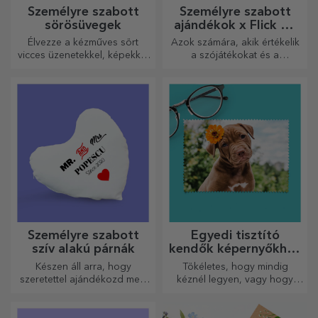
Személyre szabott
Személyre szabott
sörösüvegek
ajándékok x Flick Mr
Rima
Élvezze a kézműves sört
Azok számára, akik értékelik
vicces üzenetekkel, képekkel
a szójátékokat és a
vagy mintákkal, amelyek
jelentőségteljes rímeket.
minden évszakra tökéletesen
illenek.
Személyre szabott
Egyedi tisztító
szív alakú párnák
kendők képernyőkhöz
és szemüvegekhez
Készen áll arra, hogy
Tökéletes, hogy mindig
szeretettel ajándékozd meg
kéznél legyen, vagy hogy
legkedvesebb emberednek.
gondoskodó ajándékként
adja át szeretteinek.