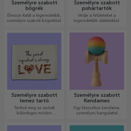
Személyre szabott
Személyre szabott
bögrék
pohártartók
Élvezze italát a legeredetibb,
Védje a felületeket a
személyre szabott bögrékkel.
legeredetibb alátétekkel.
Személyre szabott
Személyre szabott
lemez tartó
Kendames
Terítsd meg az asztalt
Egy klasszikus kendama,
különleges módon
személyes hangulattal
tányértartókkal. Személyre
újragondolva
szabhatók üzenettel vagy az
asztalnál ülők nevével.