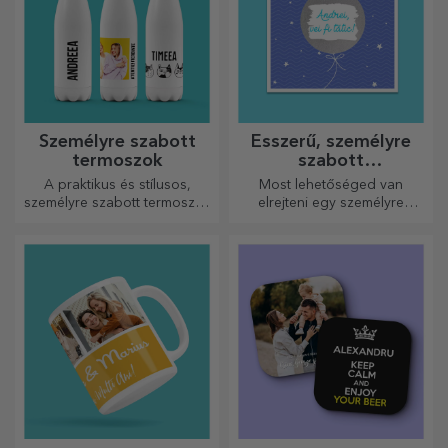
Személyre szabott
Ésszerű, személyre
termoszok
szabott
üdvözlőkártyák és
A praktikus és stílusos,
Most lehetőséged van
kártyák
személyre szabott termoszok
elrejteni egy személyre
tökéletesek kedvenc italod
szabott üzenetet
élvezéséhez, hidegen nyáron
szeretteidnek, és meglepni
és melegen télen.
őket bármilyen alkalomra.