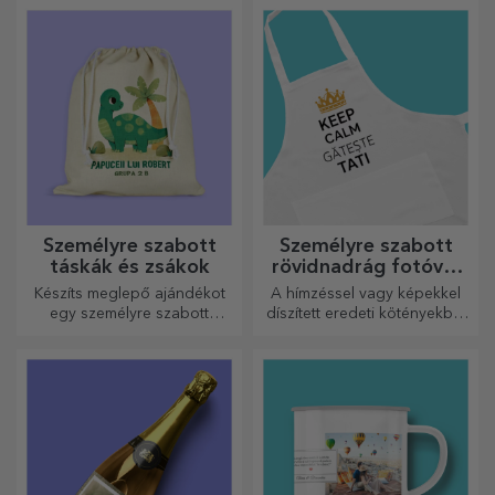
konyhában elkészített
és tökéletes ajándékok
legfinomabb ételekhez.
minden csokoládérajongó
számára.
Személyre szabott
Személyre szabott
táskák és zsákok
rövidnadrág fotóval
vagy hímzéssel
Készíts meglepő ajándékot
A hímzéssel vagy képekkel
egy személyre szabott
díszített eredeti kötényekből
táskával, amelynek egyedi
álló vonzó kollekció tökéletes
dizájnja a fotóidból és a
ajándék a főzés
„boldog születésnapot”
szerelmeseinek.
üzenetekből áll.