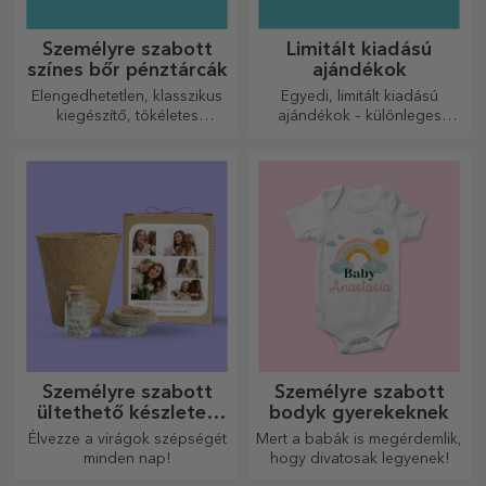
Személyre szabott
Limitált kiadású
színes bőr pénztárcák
ajándékok
Elengedhetetlen, klasszikus
Egyedi, limitált kiadású
kiegészítő, tökéletes
ajándékok – különleges
mindenkinek!
meglepetések felejthetetlen
pillanatokhoz
Személyre szabott
Személyre szabott
ültethető készletek
bodyk gyerekeknek
ajándékba
Élvezze a virágok szépségét
Mert a babák is megérdemlik,
minden nap!
hogy divatosak legyenek!