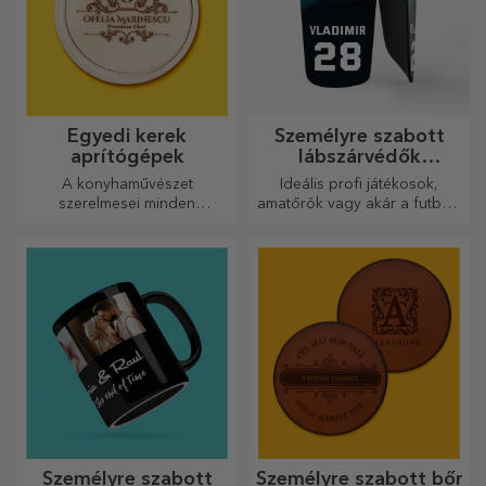
Egyedi kerek
Személyre szabott
aprítógépek
lábszárvédők
futballhoz
A konyhaművészet
Ideális profi játékosok,
szerelmesei minden
amatőrök vagy akár a futballt
dicséretet megérdemelnek,
szerető gyermekek számára
ezért az ízletes ételek a
is.
legkreatívabb aprítókkal
készülnek. Válassza ki a
megfelelőt!
Személyre szabott
Személyre szabott bőr