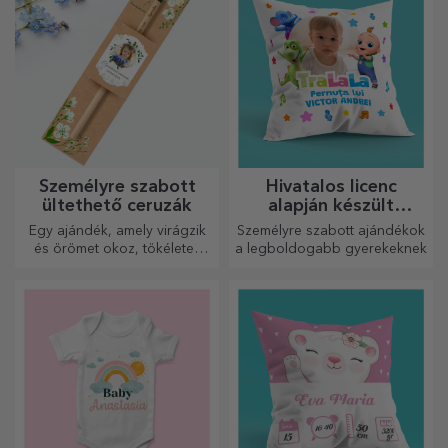
Személyre szabott
Hivatalos licenc
ültethető ceruzák
alapján készült
személyre szabott
Egy ajándék, amely virágzik
Személyre szabott ajándékok
ajándékok - TraLaLa
és örömet okoz, tökéletes
a legboldogabb gyerekeknek
március 1-jére és 8-ára