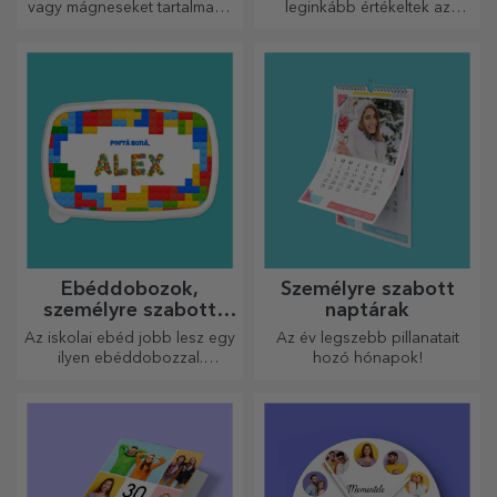
vagy mágneseket tartalmazó
leginkább értékeltek az
dobozok nagyon népszerű
elvégzett munkáért.
ajándékok. Válassza ki
Személyre szabhatja őket, és
kedvenc fényképeit, és adjon
elismerheti az érdemeiket!
eredeti ajándékokat.
Ebéddobozok,
Személyre szabott
személyre szabott
naptárak
casserole-ok
Az iskolai ebéd jobb lesz egy
Az év legszebb pillanatait
ilyen ebéddobozzal.
hozó hónapok!
Személyre szabhatod, és
felkészítheted a kicsidet az új
napra!