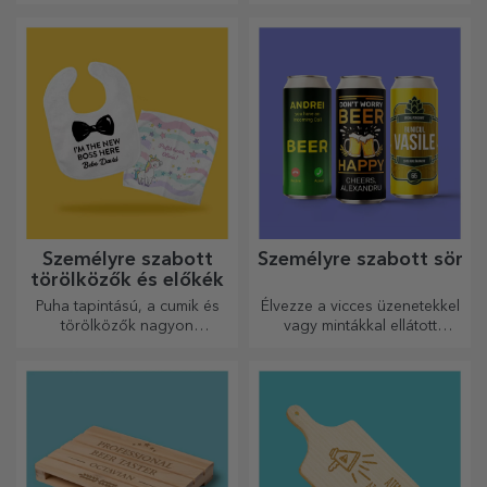
termoszok könnyen
személyre szabhatók és
bárhová magaddal viheted
őket!
Személyre szabott
Személyre szabott sör
törölközők és előkék
Puha tapintású, a cumik és
Élvezze a vicces üzenetekkel
törölközők nagyon
vagy mintákkal ellátott
hasznosak és tökéletesek,
sörösdobozt!
hogy bárhová magaddal
vihesd őket!