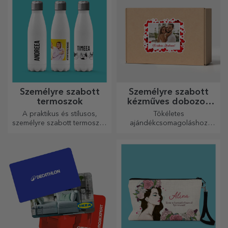
Személyre szabott
Személyre szabott
termoszok
kézműves dobozok
matricákkal
A praktikus és stílusos,
Tökéletes
személyre szabott termoszok
ajándékcsomagoláshoz
tökéletesek kedvenc italod
bármilyen alkalomra.
élvezéséhez, hidegen nyáron
és melegen télen.