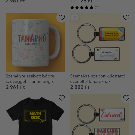
Érettségi
2 961 Ft
11 126 Ft
(1)
Személyre szabott bögre
Személyre szabott kulcstartó
szöveggel - Tanári bögre
üzenettel tanároknak
2 961 Ft
2 882 Ft