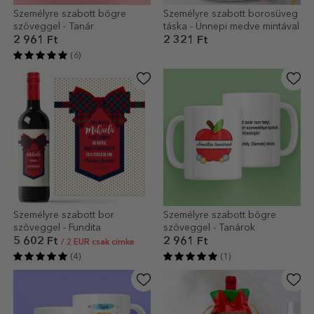
Személyre szabott bögre
Személyre szabott borosüveg
szöveggel - Tanár
táska - Ünnepi medve mintával
2 961 Ft
2 321 Ft
(6)
Személyre szabott bor
Személyre szabott bögre
szöveggel - Fundita
szöveggel - Tanárok
5 602 Ft
2 961 Ft
/ 2 EUR csak címke
(4)
(1)