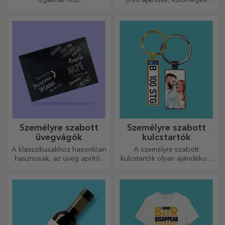
izgalmat hoz!
jövő ajándék, különleges
dísztárgy.
Személyre szabott
Személyre szabott
üvegvágók
kulcstartók
A klasszikusakhoz hasonlóan
A személyre szabott
hasznosak, az üveg aprítók
kulcstartók olyan ajándékok,
egyedi kialakításúak, könnyen
amelyeket mindig magaddal
tisztíthatók és tárolhatók, és
vihetsz, és amelyek
személyes hangulatot
tökéletesen alkalmasak arra,
kölcsönöznek a konyhának.
hogy minden nap
emlékeztessék őket rád.