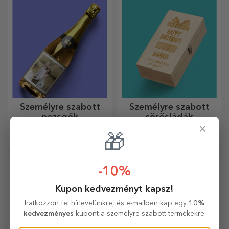
szerencsét, mosolyt és
Személyre szabhatja őket, és
jókedvet hoz!
így a legvonzóbb
szőnyegeket kapja!
Személyre szabott
Személyre szabott
pezsgők
sörösládák
×
Ha igazán emlékezetes
A sörösüvegeket fa
🎁
eseményt szeretne, válassza
dobozokban lehet átadni,
a pezsgő címkéjének
amelyekre a címzett nevét és
személyre szabását, és
egy személyre szóló üzenetet
élvezze a pillanatot a
lehet gravírozni.
-10%
legteljesebb mértékben!
Kupon kedvezményt kapsz!
Iratkozzon fel hírlevelünkre, és e-mailben kap egy
10%
kedvezményes
kupont a személyre szabott termékekre.