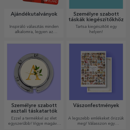
Ajándékutalványok
Személyre szabott
táskák kiegészítőkhöz
Inspiráló választás minden
Tartsa kiegészítőit egy
alkalomra, legyen az
helyen!
születésnap, ünnepnap vagy
más különleges pillanat.
Személyre szabott
Vászonfestmények
asztali táskatartók
Ezzel a termékkel az élet
A legszebb emlékeket őrizzük
egyszerűbb! Vigye magával
meg! Válasszon egy
bárhová is megy!
ajándékot, amely érzelmeket