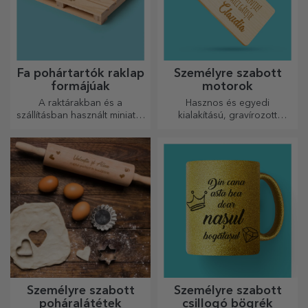
Fa pohártartók raklap
Személyre szabott
formájúak
motorok
A raktárakban és a
Hasznos és egyedi
szállításban használt miniatűr
kialakítású, gravírozott
raklapok mintájára készült,
vágódeszkák tökéletesek a
hiteles megjelenést biztosít.
konyhában elkészített
legfinomabb ételekhez.
Személyre szabott
Személyre szabott
poháralátétek
csillogó bögrék