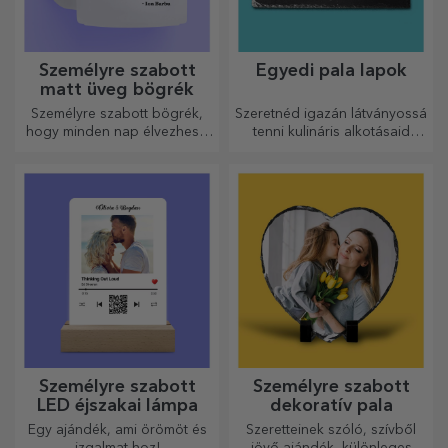
Személyre szabott
Egyedi pala lapok
matt üveg bögrék
Személyre szabott bögrék,
Szeretnéd igazán látványossá
hogy minden nap élvezhesd
tenni kulináris alkotásaid
őket!
tálalását? Válassz pala
tányérokat, és alkoss saját
dizájnt!
Személyre szabott
Személyre szabott
LED éjszakai lámpa
dekoratív pala
Egy ajándék, ami örömöt és
Szeretteinek szóló, szívből