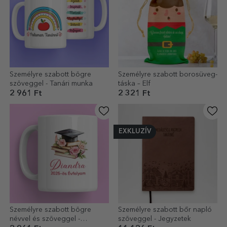
Személyre szabott bögre
Személyre szabott borosüveg-
szöveggel - Tanári munka
táska – Elf
2 961 Ft
2 321 Ft
EXKLUZÍV
Személyre szabott bögre
Személyre szabott bőr napló
névvel és szöveggel -
szöveggel - Jegyzetek