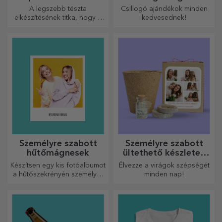
A legszebb tészta
Csillogó ajándékok minden
elkészítésének titka, hogy a
kedvesednek!
varázslatos sodrófáinkat
használja. A piték isteni
finomságúak lesznek!
Személyre szabott
Személyre szabott
hűtőmágnesek
ültethető készletek
ajándékba
Készítsen egy kis fotóalbumot
Élvezze a virágok szépségét
a hűtőszekrényén személyre
minden nap!
szabott mágnesekkel!