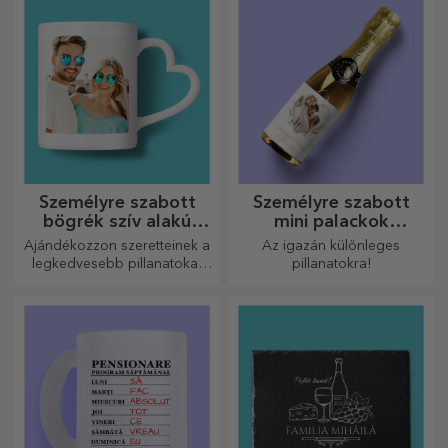
Személyre szabott
Személyre szabott
bögrék szív alakú
mini palackok
fogantyúval
pezsgővel
Ajándékozzon szeretteinek a
Az igazán különleges
legkedvesebb pillanatokat
pillanatokra!
személyre szabott, szív alakú
fülű bögrékkel.