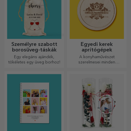
Személyre szabott
Egyedi kerek
borosüveg-táskák
aprítógépek
Egy elegáns ajándék,
A konyhaművészet
tökéletes egy üveg borhoz!
szerelmesei minden
dicséretet megérdemelnek,
ezért az ízletes ételek a
legkreatívabb aprítókkal
készülnek. Válassza ki a
megfelelőt!