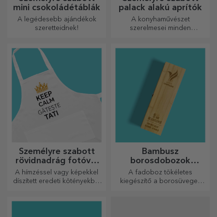
mini csokoládétáblák
palack alakú aprítók
A legédesebb ajándékok
A konyhaművészet
szeretteidnek!
szerelmesei minden
dicséretet megérdemelnek. A
palack alakú aprítók
tökéletesek a kész ételek
tálalásához.
Személyre szabott
Bambusz
rövidnadrág fotóval
borosdobozok
vagy hímzéssel
kiegészítőkkel
A hímzéssel vagy képekkel
A fadoboz tökéletes
díszített eredeti kötényekből
kiegészítő a borosüvegek
álló vonzó kollekció tökéletes
elegáns bemutatásához.
ajándék a főzés
szerelmeseinek.