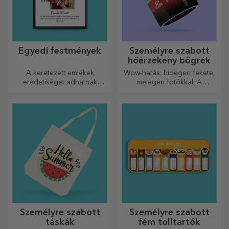
Egyedi festmények
Személyre szabott
hőérzékeny bögrék
A keretezett emlékek
Wow-hatás: hidegen fekete,
eredetiséget adhatnak
melegen fotókkal. A
otthonának, személyre
hőérzékeny bögre
szabhatják festményeit és
különleges ajándék bárkinek.
megalkothatják saját
történetét!
Személyre szabott
Személyre szabott
táskák
fém tolltartók