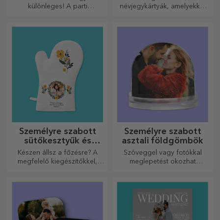
különleges! A parti
névjegykártyák, amelyekkel
kiegészítők és dekorációk
kiemelkedhet a tömegből
célja, hogy felvidítsák a
hangulatot.
Személyre szabott
Személyre szabott
sütőkesztyűk és
asztali földgömbök
konyhai kiegészítők
Készen állsz a főzésre? A
Szöveggel vagy fotókkal
megfelelő kiegészítőkkel,
meglepetést okozhat
sütő kesztyűkkel és
szeretteinek egy különleges
edényfogókkal könnyebbé
irodai kiegészítővel.
válik a konyhában végzett
munkád.