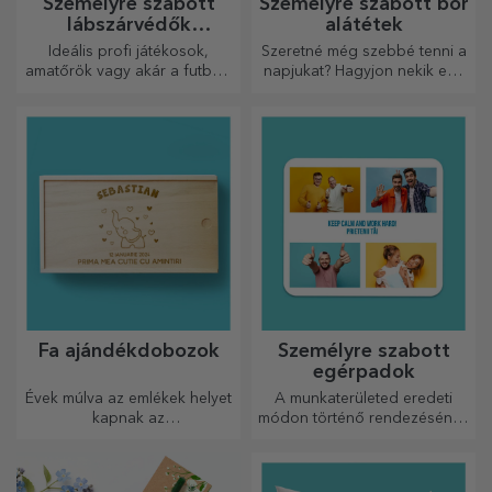
Személyre szabott
Személyre szabott bőr
lábszárvédők
alátétek
futballhoz
Ideális profi játékosok,
Szeretné még szebbé tenni a
amatőrök vagy akár a futballt
napjukat? Hagyjon nekik egy
szerető gyermekek számára
kedves emléket a könnyen
is.
személyre szabható
poháralátétek segítségével.
Fa ajándékdobozok
Személyre szabott
egérpadok
Évek múlva az emlékek helyet
A munkaterületed eredeti
kapnak az
módon történő rendezésének
ajándékdobozokban.
egyik módja az, hogy
Személyre szabhatod őket a
személyre szabod a
legeredetibb üzenettel.
legmenőbb egérpadjaidat.