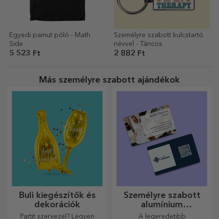
Egyedi pamut póló - Math
Személyre szabott kulcstartó
Side
névvel - Táncos
5 523 Ft
2 882 Ft
Más személyre szabott ajándékok
Buli kiegészítők és
Személyre szabott
dekorációk
alumínium
névjegykártyák
Partit szervezel? Legyen
A legeredetibb