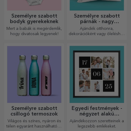
Személyre szabott
Személyre szabott
bodyk gyerekeknek
párnák - nagy
méretben
Mert a babák is megérdemlik,
Ajándék otthonra,
hogy divatosak legyenek!
dekorációként vagy öleléshez
– a személyre szabott párnák
minden alkalomra
tökéletesek.
Személyre szabott
Egyedi festmények -
csillogó termoszok
négyzet alakú
formátum
Világos és színes, nyáron és
Ajándékozzon szeretteinek a
télen egyaránt használható, a
legszebb emlékeket.