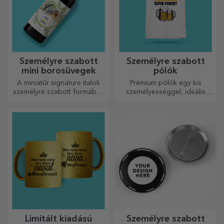
Személyre szabott
Személyre szabott
mini borosüvegek
pólók
A miniatűr signature italok
Prémium pólók egy kis
személyre szabott formában
személyességgel, ideális
egy kis szerelmet és érzelmet
ajándék szeretteinek.
csempésznek az életbe.
Testreszabás pamut vagy
sport modelleken, válassza ki
a megfelelőt!
Limitált kiadású
Személyre szabott