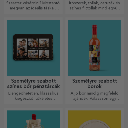
Szeretsz vásárolni? Mostantól
Írószerek, tollak, ceruzák és
megvan az ideális táska a
színes filctollak mind együtt
kisebb vásárlásokhoz, tágas
tárolhatók a StarGift
és nagyon elegáns.
személyre szabott
tolltartóiban!
Személyre szabott
Személyre szabott
színes bőr pénztárcák
borok
Elengedhetetlen, klasszikus
A jó bor mindig megfelelő
kiegészítő, tökéletes
ajándék. Válasszon egy
mindenkinek!
személyre szabottat, és adja
át a címzett nevével ellátva.