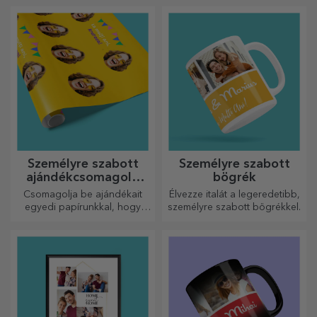
kelt!
Személyre szabott
Személyre szabott
ajándékcsomagoló
bögrék
papír
Csomagolja be ajándékait
Élvezze italát a legeredetibb,
egyedi papírunkkal, hogy
személyre szabott bögrékkel.
még kinyitni sem akarják majd
őket.