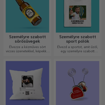
Személyre szabott
Személyre szabott
sörösüvegek
sport pólók
Élvezze a kézműves sört
Élvezd a sportot, amit űzöl,
vicces üzenetekkel, képekkel
egy személyre szabott
vagy mintákkal, amelyek
pólóval, a neveddel vagy
minden évszakra tökéletesen
fotóddal, ez lehet a
illenek.
kedvenced!