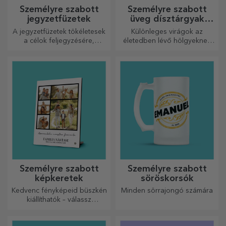
Személyre szabott
Személyre szabott
jegyzetfüzetek
üveg dísztárgyak
konzervált virágokkal
A jegyzetfüzetek tökéletesek
Különleges virágok az
a célok feljegyzésére,
életedben lévő hölgyeknek
ideálisak ilyen feladatokhoz.
és fiatal hölgyeknek.
Személyre szabott
Személyre szabott
képkeretek
söröskorsók
Kedvenc fényképeid büszkén
Minden sörrajongó számára
kiállíthatók – válassz
személyre szabott
képkereteket!