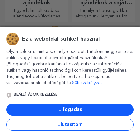
ajándékok
ajándékok a saját
grafikáiddal
Egyedi, limitált kiadású
Bármilyen típusú grafikát
ajándékok – különleges
elfogadunk, legyen az fotó,
meglepetések felejthetetlen
szöveg vagy mindkettő. :)
pillanatokhoz
Most már megkaphatja a
kívánt ajándékot!
Ez a weboldal sütiket használ
Olyan célokra, mint a személyre szabott tartalom megjelenítése,
sütiket vagy hasonló technológiákat használunk. Az
„Elfogadás” gombra kattintva hozzájárulsz az információk
sütiken vagy hasonló technológiákon keresztüli gyűjtéséhez.
Tudj meg többet a sütikről, beleértve a hozzájárulás
visszavonásának lehetőségét itt:
Süti szabályzat
BEÁLLÍTÁSOK KEZELÉSE
Ajándékok, amelyek
Személyre szabott
készen állnak az
szív alakú párnák
átadásra
Alapvető és praktikus
Készen áll arra, hogy
Elfogadás
ajándékok, amelyekkel
szeretettel ajándékozd meg
meglepetést okozhat
legkedvesebb emberednek.
Elutasítom
szeretteinek! Válasszon
prémium ajándékokat gyors
szállítással, bármilyen