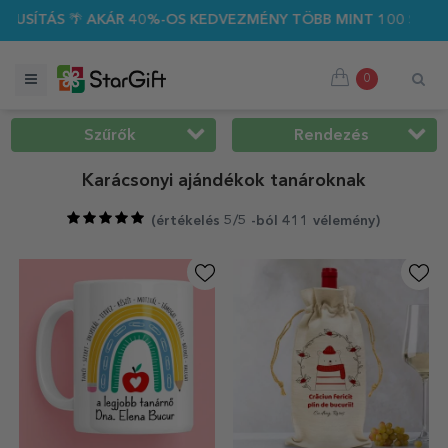
40%-OS KEDVEZMÉNY TÖBB MINT 100 SZEMÉLYRE SZABOTT AJÁ
0
Szűrők
Rendezés
Karácsonyi ajándékok tanároknak
(
értékelés 5/5 -ból 411 vélemény
)