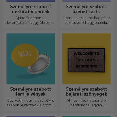
Személyre szabott
Személyre szabott
dekoratív párnák
üzenet tartó
Ajándék otthonra,
Üzenetet szeretne hagyni az
dekorációként vagy öleléshez
asztalukon? Hagyjon nekik
– a személyre szabott párnák
egy kedves emléket egy
minden alkalomra
személyre szabott üzenet
tökéletesek.
tartóval.
Személyre szabott
Személyre szabott
fém jelvények
bejárati szőnyegek
Kicsi vagy nagy, a személyre
Ahhoz, hogy otthonunk
szabott jelvények kis örömöt
barátságos legyen,
okozhatnak, ha személyre
elengedhetetlen, hogy a
szabottak. Egy tárgy, amely
bejáratnál szőnyeg legyen.