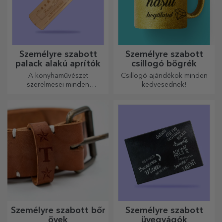
Személyre szabott
Személyre szabott
palack alakú aprítók
csillogó bögrék
A konyhaművészet
Csillogó ajándékok minden
szerelmesei minden
kedvesednek!
dicséretet megérdemelnek. A
palack alakú aprítók
tökéletesek a kész ételek
tálalásához.
Személyre szabott bőr
Személyre szabott
övek
üvegvágók