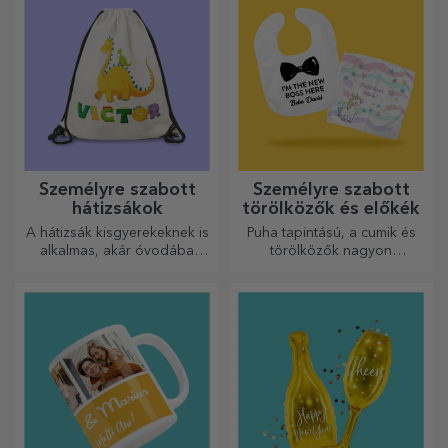
Személyre szabott
Személyre szabott
hátizsákok
törölközők és előkék
A hátizsák kisgyerekeknek is
Puha tapintású, a cumik és
alkalmas, akár óvodába
törölközők nagyon
járnak, akár iskolába
hasznosak és tökéletesek,
kezdenek. Készítsd el azt,
hogy bárhová magaddal
amelyik a legjobban illik a
vihesd őket!
kicsidhez!