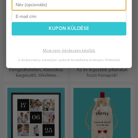
KUPON KÜLDÉSE
Most nem, kérdezzen később
Személyre szabott
Személyre szabott
A kedvezmény személyre szabott termékekre érvényes.
Feltételek
színes bőr pénztárcák
naptárak
Elengedhetetlen, klasszikus
Az év legszebb pillanatait
kiegészítő, tökéletes
hozó hónapok!
mindenkinek!