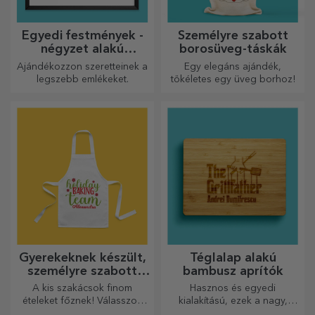
Egyedi festmények -
Személyre szabott
négyzet alakú
borosüveg-táskák
formátum
Ajándékozzon szeretteinek a
Egy elegáns ajándék,
legszebb emlékeket.
tökéletes egy üveg borhoz!
Gyerekeknek készült,
Téglalap alakú
személyre szabott
bambusz aprítók
rövidnadrágok
A kis szakácsok finom
Hasznos és egyedi
ételeket főznek! Válasszon
kialakítású, ezek a nagy,
egy neki megfelelő kötényt,
gravírozott vágódeszkák