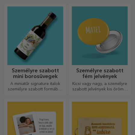
és álljon mellé a konyhában!
tökéletesek a konyhában
elkészített legfinomabb
ételekhez.
Személyre szabott
Személyre szabott
mini borosüvegek
fém jelvények
A miniatűr signature italok
Kicsi vagy nagy, a személyre
személyre szabott formában
szabott jelvények kis örömöt
egy kis szerelmet és érzelmet
okozhatnak, ha személyre
csempésznek az életbe.
szabottak. Egy tárgy, amely
szerencsét, mosolyt és
jókedvet hoz!