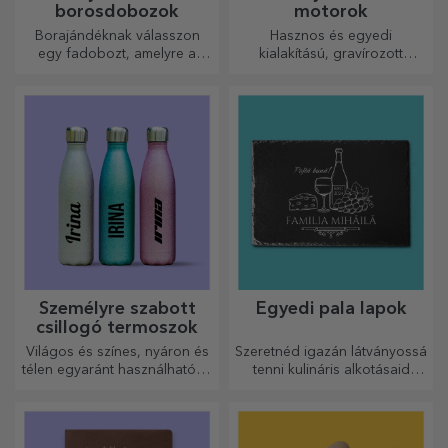
borosdobozok
motorok
Borajándéknak válasszon
Hasznos és egyedi
egy fadobozt, amelyre a
kialakítású, gravírozott
legkülönlegesebb üzeneteket
vágódeszkák tökéletesek a
gravírozták.
konyhában elkészített
legfinomabb ételekhez.
Személyre szabott
Egyedi pala lapok
csillogó termoszok
Világos és színes, nyáron és
Szeretnéd igazán látványossá
télen egyaránt használható, a
tenni kulináris alkotásaid
termoszok könnyen
tálalását? Válassz pala
személyre szabhatók és
tányérokat, és alkoss saját
bárhová magaddal viheted
dizájnt!
őket!