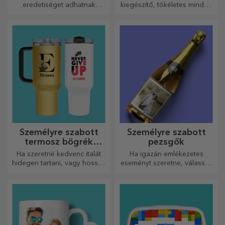
eredetiséget adhatnak
kiegészítő, tökéletes minden
otthonának, személyre
férfi számára!
szabhatják festményeit és
megalkothatják saját
történetét!
Személyre szabott
Személyre szabott
termosz bögrék
pezsgők
fogantyúval és
Ha szeretné kedvenc italát
Ha igazán emlékezetes
szívószállal
hidegen tartani, vagy hosszú
eseményt szeretne, válassza
utazás során melegen
a pezsgő címkéjének
szeretné tartani a kávéját,
személyre szabását, és
akkor termoszunk tökéletes
élvezze a pillanatot a
választás ilyen esetekre.
legteljesebb mértékben!