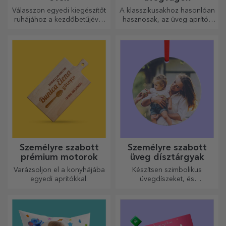
Válasszon egyedi kiegészítőt
A klasszikusakhoz hasonlóan
ruhájához a kezdőbetűjével
hasznosak, az üveg aprítók
vagy nevével! A személyre
egyedi kialakításúak, könnyen
szabott övek eleganciát és
tisztíthatók és tárolhatók, és
stílust kölcsönöznek!
személyes hangulatot
kölcsönöznek a konyhának.
Személyre szabott
Személyre szabott
prémium motorok
üveg dísztárgyak
Varázsoljon el a konyhájába
Készítsen szimbolikus
egyedi aprítókkal.
üvegdíszeket, és
ajándékozza meg szeretteit
eredeti és egyedi
ajándékokkal!