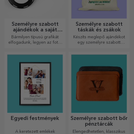
Személyre szabott
Személyre szabott
ajándékok a saját
táskák és zsákok
grafikáiddal
Bármilyen típusú grafikát
Készíts meglepő ajándékot
elfogadunk, legyen az fotó,
egy személyre szabott
szöveg vagy mindkettő. :)
táskával, amelynek egyedi
Most már megkaphatja a
dizájnja a fotóidból és a
kívánt ajándékot!
„boldog születésnapot”
üzenetekből áll.
Egyedi festmények
Személyre szabott bőr
pénztárcák
A keretezett emlékek
Elengedhetetlen, klasszikus