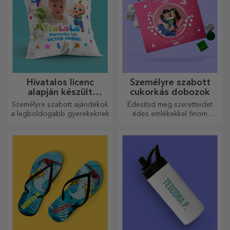
Hivatalos licenc
Személyre szabott
alapján készült
cukorkás dobozok
személyre szabott
Személyre szabott ajándékok
Édesítsd meg szeretteidet
ajándékok - TraLaLa
a legboldogabb gyerekeknek
édes emlékekkel finom
édességekből álló
dobozokban!