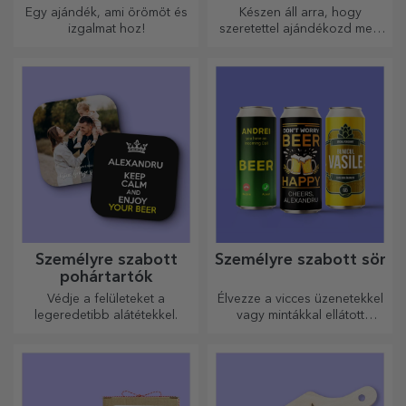
Egy ajándék, ami örömöt és
Készen áll arra, hogy
izgalmat hoz!
szeretettel ajándékozd meg
legkedvesebb emberednek.
Személyre szabott
Személyre szabott sör
pohártartók
Védje a felületeket a
Élvezze a vicces üzenetekkel
legeredetibb alátétekkel.
vagy mintákkal ellátott
sörösdobozt!