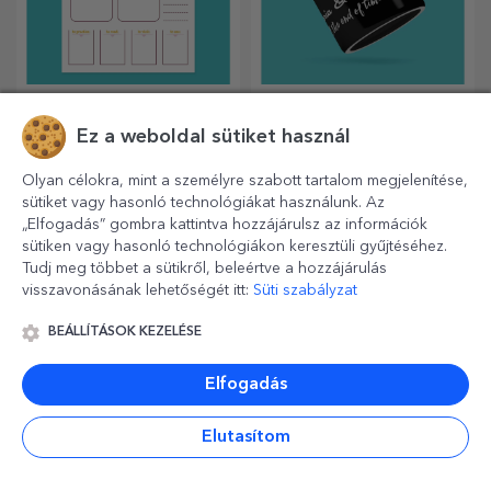
Személyre szabott
Személyre szabott
tervezők
fekete bögrék
Ez a weboldal sütiket használ
Szervezze meg idejét
Örökítse meg az izgalmat egy
egyedülálló módon!
meséből kilépett ajándékkal!
Olyan célokra, mint a személyre szabott tartalom megjelenítése,
A teljesen fekete bögrék
sütiket vagy hasonló technológiákat használunk. Az
képekkel vagy szöveggel
„Elfogadás” gombra kattintva hozzájárulsz az információk
mindenkit lenyűgöznek, aki
sütiken vagy hasonló technológiákon keresztüli gyűjtéséhez.
megkapja őket ajándékba.
Tudj meg többet a sütikről, beleértve a hozzájárulás
visszavonásának lehetőségét itt:
Süti szabályzat
BEÁLLÍTÁSOK KEZELÉSE
Elfogadás
Elutasítom
Személyre szabott
Személyre szabott
autó napellenzők
jegyzetfüzetek