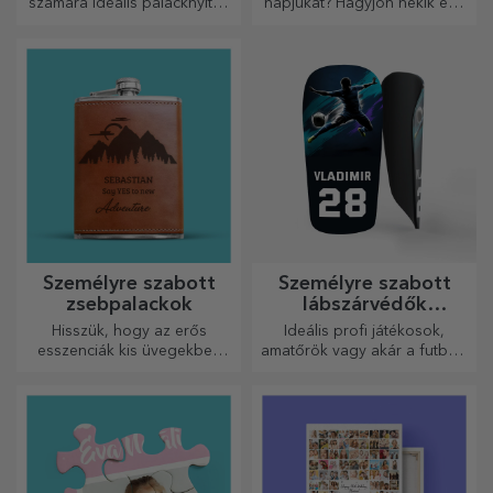
számára ideális palacknyitók
napjukat? Hagyjon nekik egy
és dugóhúzók teljesen új
kedves emléket a könnyen
megjelenést kaphatnak, ha
személyre szabható
személyre szabják őket.
poháralátétek segítségével.
Személyre szabott
Személyre szabott
zsebpalackok
lábszárvédők
futballhoz
Hisszük, hogy az erős
Ideális profi játékosok,
esszenciák kis üvegekben
amatőrök vagy akár a futballt
vannak. Mit szólna egy
szerető gyermekek számára
személyre szabott
is.
zsebpalackhoz?