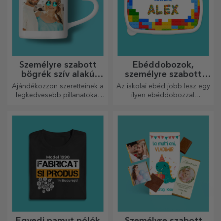
Személyre szabott
Ebéddobozok,
bögrék szív alakú
személyre szabott
fogantyúval
casserole-ok
Ajándékozzon szeretteinek a
Az iskolai ebéd jobb lesz egy
legkedvesebb pillanatokat
ilyen ebéddobozzal.
személyre szabott, szív alakú
Személyre szabhatod, és
fülű bögrékkel.
felkészítheted a kicsidet az új
napra!
Egyedi pamut pólók
Személyre szabott