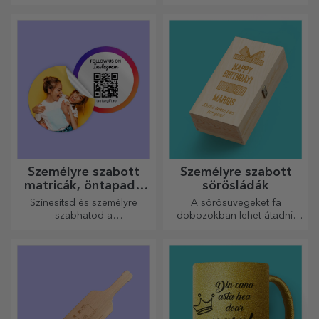
varázslatos sodrófáinkat
ajándék szeretteidnek!
használja. A piték isteni
finomságúak lesznek!
Személyre szabott
Személyre szabott
matricák, öntapadó
sörösládák
címkék
Színesítsd és személyre
A sörösüvegeket fa
szabhatod a
dobozokban lehet átadni,
jegyzetfüzeteidet és
amelyekre a címzett nevét és
naplóidat.
egy személyre szóló üzenetet
lehet gravírozni.