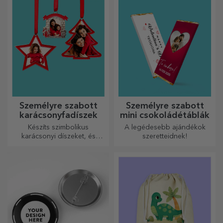
és melegen télen.
linkkel rendelkeznek, hogy a
legegyedibb reakciókat
váltsa ki!
Személyre szabott
Személyre szabott
karácsonyfadíszek
mini csokoládétáblák
Készíts szimbolikus
A legédesebb ajándékok
karácsonyi díszeket, és
szeretteidnek!
ajándékozd meg szeretteidet!