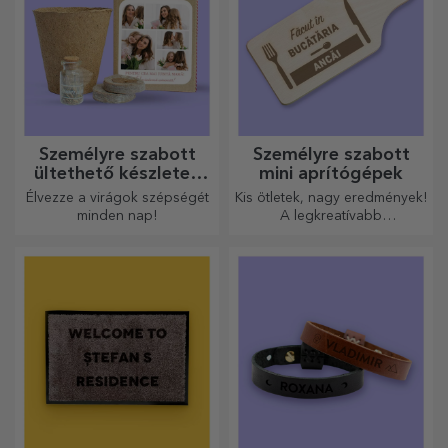
Személyre szabott
Személyre szabott
ültethető készletek
mini aprítógépek
ajándékba
Élvezze a virágok szépségét
Kis ötletek, nagy eredmények!
minden nap!
A legkreatívabb
aprítógépekkel készülnek a
legfinomabb ételek, válassza
ki a legmegfelelőbbet!