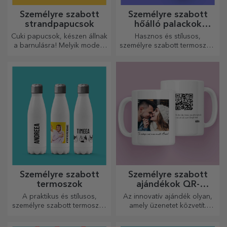
Személyre szabott
Személyre szabott
strandpapucsok
hőálló palackok
fogantyúval
Cuki papucsok, készen állnak
Hasznos és stílusos,
a barnulásra! Melyik modellt
személyre szabott termoszok,
választod személyre
amelyekkel bármelyik
szabáshoz?
évszakban élvezheti kedvenc
italát.
Személyre szabott
Személyre szabott
termoszok
ajándékok QR-
kódokkal
A praktikus és stílusos,
Az innovatív ajándék olyan,
személyre szabott termoszok
amely üzenetet közvetít.
tökéletesek kedvenc italod
Válasszon olyanokat, amelyek
élvezéséhez, hidegen nyáron
QR-kóddal és hozzáadott