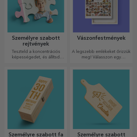
Személyre szabott
Vászonfestmények
rejtvények
Teszteld a koncentrációs
A legszebb emlékeket őrizzük
képességedet, és állítsd
meg! Válasszon egy
össze a személyre szabott
ajándékot, amely érzelmeket
kirakós játék képét a kedvenc
kelt!
fotóidból.
Személyre szabott fa
Személyre szabott