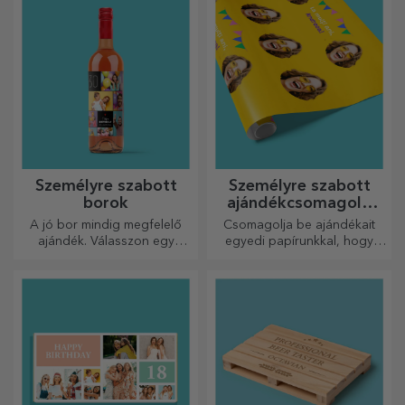
Személyre szabott
Személyre szabott
borok
ajándékcsomagoló
papír
A jó bor mindig megfelelő
Csomagolja be ajándékait
ajándék. Válasszon egy
egyedi papírunkkal, hogy
személyre szabottat, és adja
még kinyitni sem akarják majd
át a címzett nevével ellátva.
őket.