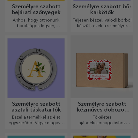
Személyre szabott
Személyre szabott bőr
bejárati szőnyegek
karkötők
Ahhoz, hogy otthonunk
Teljesen kézzel, valódi bőrből
barátságos legyen,
készült, ezek a személyre
elengedhetetlen, hogy a
szabott karkötők mind neki,
bejáratnál szőnyeg legyen.
mind neki alkalmasak.
Személyre szabhatja őket, és
így a legvonzóbb
szőnyegeket kapja!
Személyre szabott
Személyre szabott
asztali táskatartók
kézműves dobozok
matricákkal
Ezzel a termékkel az élet
Tökéletes
egyszerűbb! Vigye magával
ajándékcsomagoláshoz
bárhová is megy!
bármilyen alkalomra.