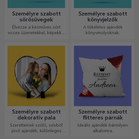
Személyre szabott
Személyre szabott
sörösüvegek
könyvjelzők
Élvezze a kézműves sört
A tökéletes ajándék
vicces üzenetekkel, képekkel
könyvmolyoknak.
vagy mintákkal, amelyek
minden évszakra tökéletesen
illenek.
Személyre szabott
Személyre szabott
dekoratív pala
flitteres párnák
Szeretteinek szóló, szívből
Ideális ajándék bármilyen
jövő ajándék, különleges
alkalomra.
dísztárgy.