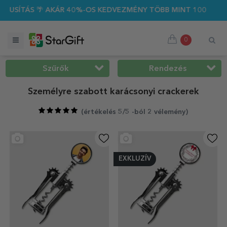
R 40%-OS KEDVEZMÉNY TÖBB MINT 100 SZEMÉLYRE SZABOTT AJ
0
Szűrők
Rendezés
Személyre szabott karácsonyi crackerek
(
értékelés 5/5 -ból 2 vélemény
)
EXKLUZÍV