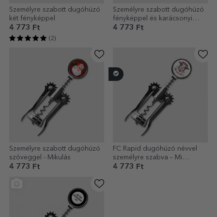
Személyre szabott dugóhúzó
Személyre szabott dugóhúzó
két fényképpel
fényképpel és karácsonyi
üzenettel
4 773 Ft
4 773 Ft
(2)
Személyre szabott dugóhúzó
FC Rapid dugóhúzó névvel
szöveggel - Mikulás
személyre szabva – Mi
mindenhol otthon vagyunk
4 773 Ft
4 773 Ft