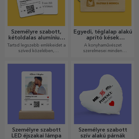
Személyre szabott,
Egyedi, téglalap alakú
kétoldalas alumínium
aprító kések
kártyák
fogantyúval
Tartsd legszebb emlékeidet a
A konyhaművészet
szíved közelében,
szerelmesei minden
szeretteiddel együtt.
dicséretet megérdemelnek,
ezért az ízletes ételek a
legkreatívabb aprítókkal
készülnek. Válassza ki a
megfelelőt!
Személyre szabott
Személyre szabott
LED éjszakai lámpa
szív alakú párnák