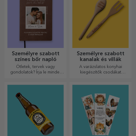
Személyre szabott
Személyre szabott
színes bőr napló
kanalak és villák
Ötletek, tervek vagy
A varázslatos konyhai
gondolatok? Írja le mindet
kiegészítők csodákat
egy személyre szabott
művelnek! A villák és kanalak
naplóba, és őrizze meg
remek csapatot alkotnak a
minden emlékét.
legkifinomultabb receptek
elkészítéséhez.