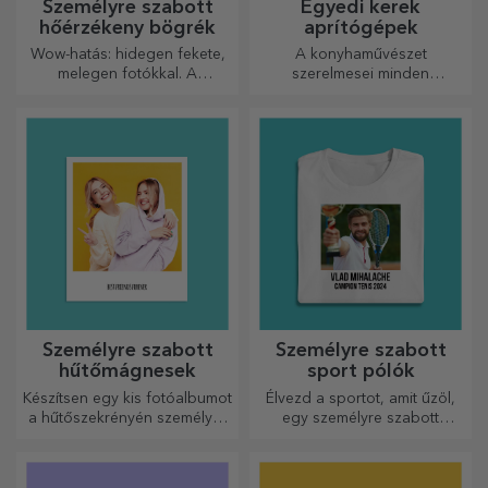
Személyre szabott
Egyedi kerek
hőérzékeny bögrék
aprítógépek
Wow-hatás: hidegen fekete,
A konyhaművészet
melegen fotókkal. A
szerelmesei minden
hőérzékeny bögre
dicséretet megérdemelnek,
különleges ajándék bárkinek.
ezért az ízletes ételek a
legkreatívabb aprítókkal
készülnek. Válassza ki a
megfelelőt!
Személyre szabott
Személyre szabott
hűtőmágnesek
sport pólók
Készítsen egy kis fotóalbumot
Élvezd a sportot, amit űzöl,
a hűtőszekrényén személyre
egy személyre szabott
szabott mágnesekkel!
pólóval, a neveddel vagy
fotóddal, ez lehet a
kedvenced!