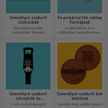
Személyre szabott
Fa pohártartók raklap
csokoládé
formájúak
Szeretettel készített
A raktárakban és a
csokoládék. Melyiket
szállításban használt miniatűr
választja?
raklapok mintájára készült,
hiteles megjelenést biztosít.
Személyre szabott
Személyre szabott bőr
sörnyitók és
alátétek
dugóhúzók
A sör- és borrajongók
Szeretné még szebbé tenni a