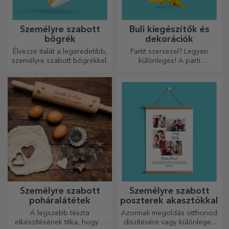
Személyre szabott
Buli kiegészítők és
bögrék
dekorációk
Élvezze italát a legeredetibb,
Partit szervezel? Legyen
személyre szabott bögrékkel.
különleges! A parti
kiegészítők és dekorációk
célja, hogy felvidítsák a
hangulatot.
Személyre szabott
Személyre szabott
poháralátétek
poszterek akasztókkal
A legszebb tészta
Azonnali megoldás otthonod
elkészítésének titka, hogy a
díszítésére vagy különleges