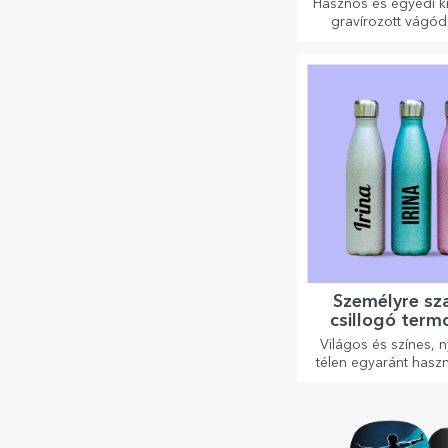
Hasznos és egyedi ki
gravírozott vágó
tökéletesek a ko
elkészített legfi
ételekhez.
Személyre sz
csillogó term
Világos és színes, 
télen egyaránt haszn
termoszok könnyen 
szabhatók és bá
magaddal viheted