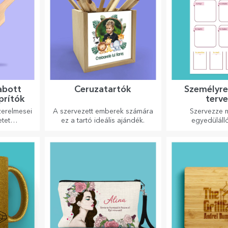
abott
Ceruzatartók
Személyre
prítók
terv
erelmesei
A szervezett emberek számára
Szervezze m
etet
ez a tartó ideális ajándék.
egyedülál
lack alakú
k a kész
hoz.