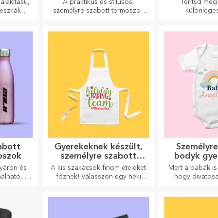
alakítású,
A praktikus és stílusos,
Terítsd meg 
deszkák
személyre szabott termoszok
különleg
nyhában
tökéletesek kedvenc italod
tányértartókka
nomabb
élvezéséhez, hidegen nyáron
szabhatók üzen
és melegen télen.
asztalnál ül
abott
Gyerekeknek készült,
Személyre
oszok
személyre szabott
bodyk gye
rövidnadrágok
nyáron és
A kis szakácsok finom ételeket
Mert a babák is
álható, a
főznek! Válasszon egy neki
hogy divatosa
személyre
megfelelő kötényt, és álljon
rhová
mellé a konyhában!
 őket!