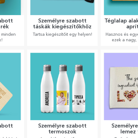
abott
Személyre szabott
Téglalap al
grék
táskák kiegészítőkhöz
aprí
k minden
Tartsa kiegészítőit egy helyen!
Hasznos és egyed
k!
ezek a nagy, 
vágódeszkák t
konyhában e
legfinomabb 
abott
Személyre szabott
Személyre
k
termoszok
lemez 