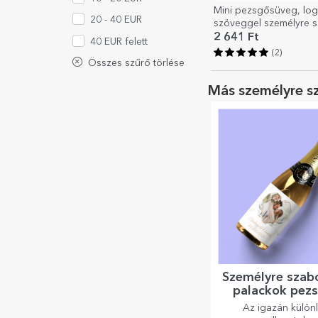
Mini pezsgősüveg, log
20 - 40 EUR
szöveggel személyre s
Ünnepi ajándék
2 641 Ft
40 EUR felett
(2)
Összes szűrő törlése
Más személyre s
Személyre szabo
palackok pez
Az igazán külön