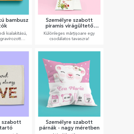
akú bambusz
Személyre szabott
tók
piramis virágültető
készletek
i kialakítású,
Különleges mărțișoare egy
gravírozott
csodálatos tavaszra!
ökéletesek a
lkészített
ételekhez.
 szabott
Személyre szabott
tartó
párnák - nagy méretben