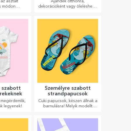
az asztalt
Ajándék otthonra,
es módon
dekorációként vagy öleléshez –
l. Személyre
a személyre szabott párnák
ettel vagy az
minden alkalomra tökéletesek.
ők nevével.
 szabott
Személyre szabott
rekeknek
strandpapucsok
 megérdemlik,
Cuki papucsok, készen állnak a
k legyenek!
barnulásra! Melyik modellt
választod személyre
szabáshoz?