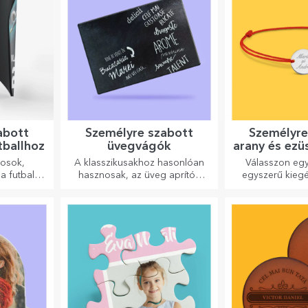
abott
Személyre szabott
Személyre
tballhoz
üvegvágók
arany és ezü
kosok,
A klasszikusakhoz hasonlóan
Válasszon egy
 futballt
hasznosak, az üveg aprítók
egyszerű kiegé
zámára is.
egyedi kialakításúak, könnyen
szerinted legj
tisztíthatók és tárolhatók, és
annak a sze
személyes hangulatot
személyiségét, ak
kölcsönöznek a konyhának.