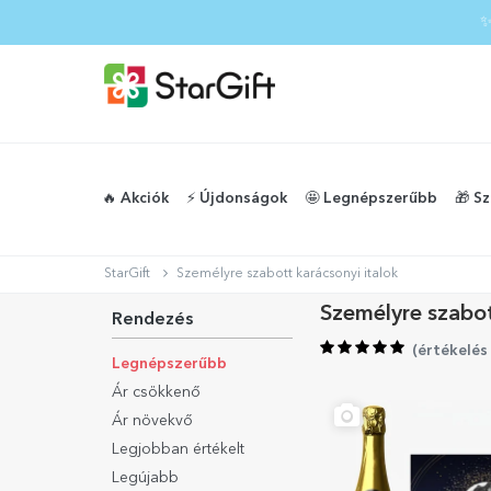
✨
🔥 Akciók
⚡️ Újdonságok
🤩 Legnépszerűbb
🎁 S
StarGift
Személyre szabott karácsonyi italok
Személyre szabot
Rendezés
(
értékelés
Legnépszerűbb
Ár csökkenő
Ár növekvő
Legjobban értékelt
Legújabb