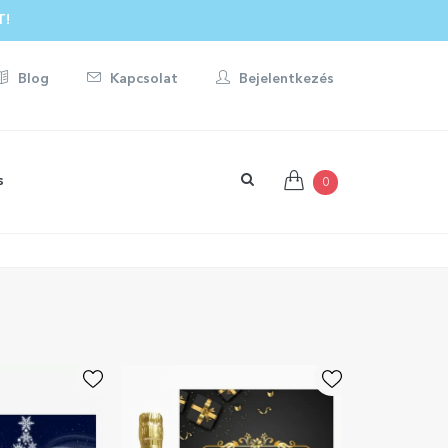
T!
Blog
Kapcsolat
Bejelentkezés
s
0