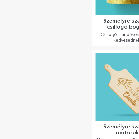
Személyre sz
csillogó bö
Csillogó ajándéko
kedvesedne
Személyre sz
motoro