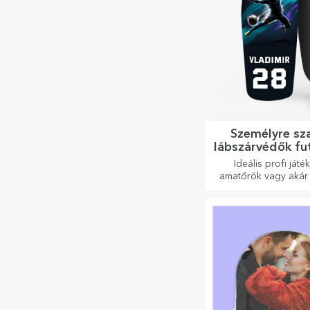
Személyre sz
lábszárvédők fu
Ideális profi játé
amatőrök vagy akár a
szerető gyermekek s