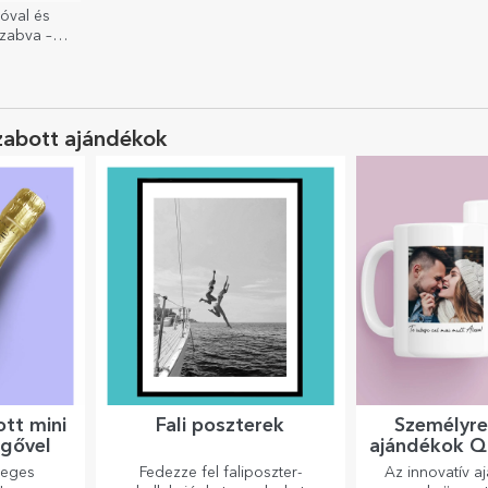
óval és
zabva –
zabott ajándékok
tt mini
Fali poszterek
Személyre
sgővel
ajándékok Q
leges
Fedezze fel faliposzter-
Az innovatív a