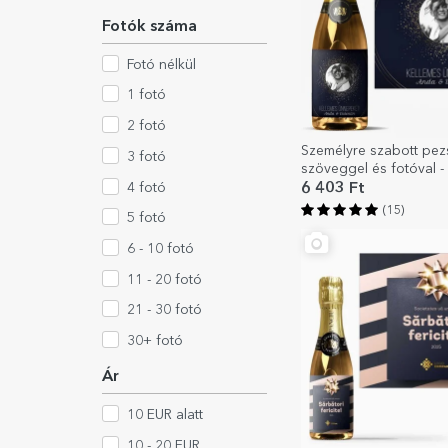
Fotók száma
Fotó nélkül
1 fotó
2 fotó
Személyre szabott pe
3 fotó
szöveggel és fotóval -
Joy
4 fotó
6 403 Ft
(15)
5 fotó
6 - 10 fotó
11 - 20 fotó
21 - 30 fotó
30+ fotó
Ár
10 EUR alatt
10 - 20 EUR