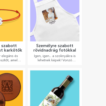
 szabott
Személyre szabott
st karkötők
rövidnadrág fotókkal
 elegáns és
Igen, igen... a szoknyákra is
szítőt, amely
lehetnek képek! Vonzó
obban tükrözi
kollekció eredeti szoknyákból.
mélynek a
i viselni fogja.