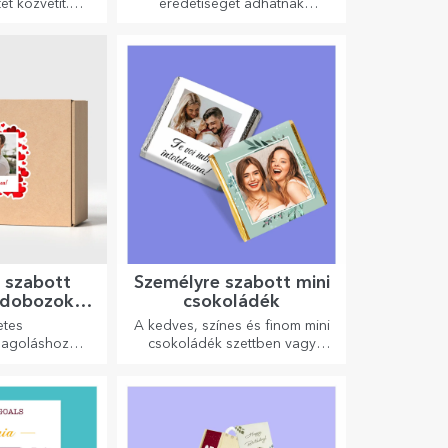
t közvetít.
eredetiséget adhatnak
okat, amelyek
otthonának, személyre
 hozzáadott
szabhatják festményeit és
eznek, hogy a
megalkothatják saját történetét!
kciókat váltsa
 szabott
Személyre szabott mini
 dobozok
csokoládék
ákkal
etes
A kedves, színes és finom mini
magoláshoz
csokoládék szettben vagy
lkalomra.
egyenként is kaphatók, és
tökéletes ajándékok minden
csokoládérajongó számára.