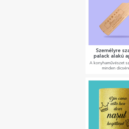
Személyre sz
palack alakú a
A konyhaművészet sz
minden dicsér
megérdemelnek. A pa
aprítók tökéletese
ételek tálalásá