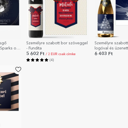
zsgő
Személyre szabott bor szöveggel
Személyre szabot
 Sparks of
- Fundita
logóval és üzenet
karácsonyt!
5 602 Ft
6 403 Ft
/ 2 EUR csak címke
(4)