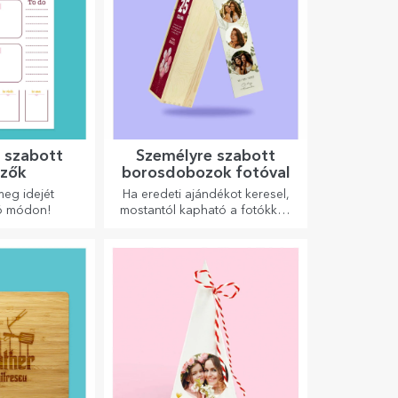
 szabott
Személyre szabott
ezők
borosdobozok fotóval
eg idejét
Ha eredeti ajándékot keresel,
ló módon!
mostantól kapható a fotókkal/
üzenettel ellátott borosdoboz,
amely kiváló ajándéknak
bizonyul!