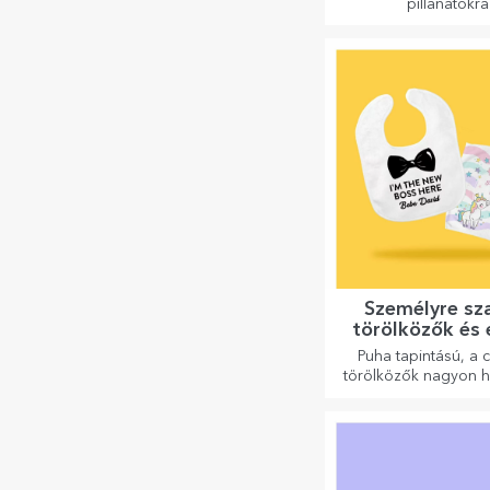
pillanatokra
Személyre sz
törölközők és 
Puha tapintású, a 
törölközők nagyon 
és tökéletesek, hog
magaddal vihesd