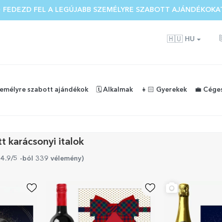
 FEDEZD FEL A LEGÚJABB SZEMÉLYRE SZABOTT AJÁNDÉKOKA
🇭🇺
HU
zemélyre szabott ajándékok
🗓️ Alkalmak
👧🏻 Gyerekek
💼 Cége
t karácsonyi italok
 4.9/5 -ból 339 vélemény
)