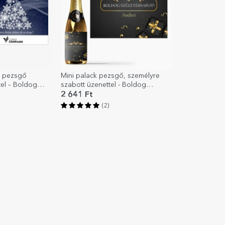
t pezsgő
Mini palack pezsgő, személyre
tel – Boldog
szabott üzenettel - Boldog
születésnapot!
2 641 Ft
(2)