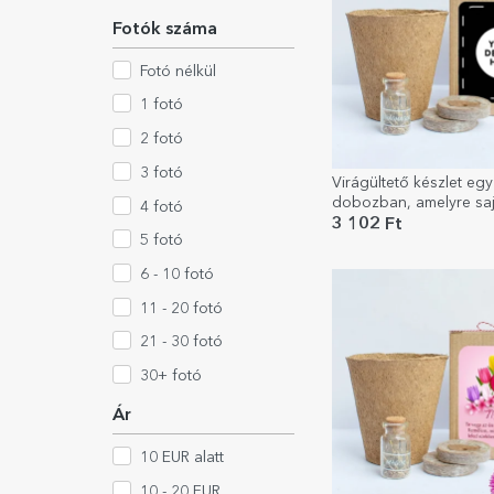
Fotók száma
Fotó nélkül
1 fotó
2 fotó
3 fotó
Virágültető készlet egy
dobozban, amelyre sajá
4 fotó
nyomtathat
3 102 Ft
5 fotó
6 - 10 fotó
11 - 20 fotó
21 - 30 fotó
30+ fotó
Ár
10 EUR alatt
10 - 20 EUR