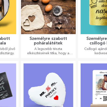
abott
Személyre szabott
Személyre
ala
poháralátétek
csillogó
zívből jövő
A legszebb tészta
Csillogó aján
dísztárgy.
elkészítésének titka, hogy a
kedves
varázslatos sodrófáinkat
használja. A piték isteni
finomságúak lesznek!