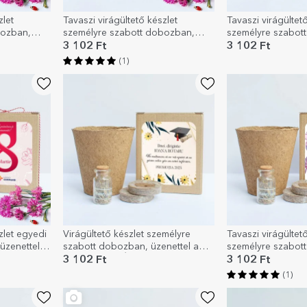
zlet
Tavaszi virágültető készlet
Tavaszi virágültet
bozban,
személyre szabott dobozban,
személyre szabot
fotó kollázzsal és üzenettel
logóval és üzenett
3 102 Ft
3 102 Ft
(1)
zlet egyedi
Virágültető készlet személyre
Tavaszi virágültet
üzenettel –
szabott dobozban, üzenettel a
személyre szabot
tanároknak – Érettségi
üzenettel – Szeret
3 102 Ft
3 102 Ft
(1)