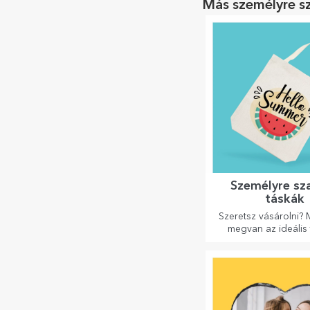
Más személyre s
Személyre sz
táskák
Szeretsz vásárolni? 
megvan az ideális 
kisebb vásárlásokhoz
nagyon elegá