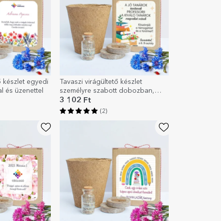
ő készlet egyedi
Tavaszi virágültető készlet
 és üzenettel
személyre szabott dobozban,
üzenettel a tanárnak - Könyvek
3 102 Ft
(2)