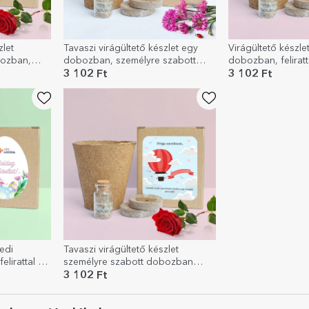
zlet
Tavaszi virágültető készlet egy
Virágültető készle
bozban,
dobozban, személyre szabott
dobozban, feliratt
Szívek
fotóval és üzenettel
húsvétot!
3 102 Ft
3 102 Ft
edi
Tavaszi virágültető készlet
lirattal –
személyre szabott dobozban
üzenettel – A szerelem a
3 102 Ft
levegőben van