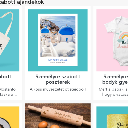
zabott ajándékok
abott
Személyre szabott
Személyre
poszterek
bodyk gye
Mostantól
Alkoss művészetet ötleteidből!
Mert a babák is
táska a
hogy divatosa
, tágas és
ns.