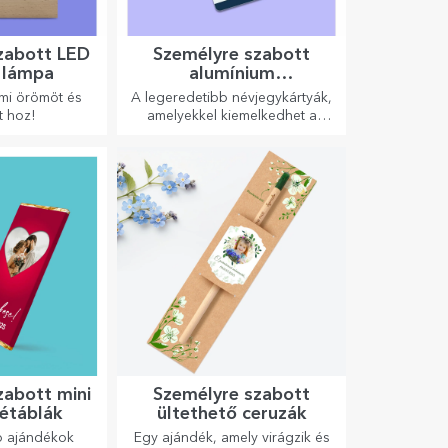
zabott LED
Személyre szabott
i lámpa
alumínium
névjegykártyák
mi örömöt és
A legeredetibb névjegykártyák,
t hoz!
amelyekkel kiemelkedhet a
tömegből
zabott mini
Személyre szabott
étáblák
ültethető ceruzák
b ajándékok
Egy ajándék, amely virágzik és