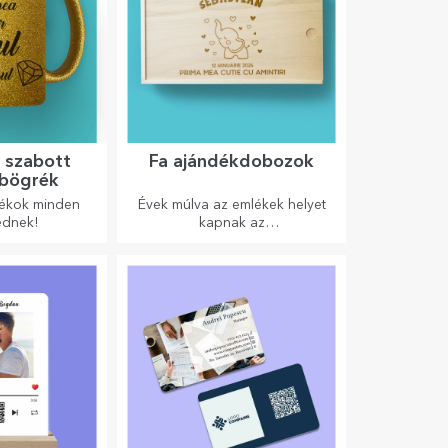
 szabott
Fa ajándékdobozok
 bögrék
dékok minden
Évek múlva az emlékek helyet
ednek!
kapnak az
ajándékdobozokban.
Személyre szabhatod őket a
legeredetibb üzenettel.