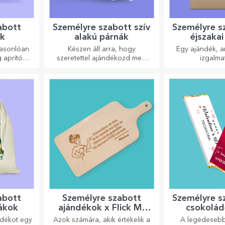
abott
Személyre szabott szív
Személyre s
k
alakú párnák
éjszaka
hasonlóan
Készen áll arra, hogy
Egy ajándék, a
 aprítók
szeretettel ajándékozd meg
izgalma
, könnyen
legkedvesebb emberednek.
hatók, és
latot
nyhának.
abott
Személyre szabott
Személyre s
ákok
ajándékok x Flick Mr
csokolád
Rima
ndékot egy
Azok számára, akik értékelik a
A legédeseb