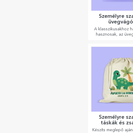
Személyre sz
üvegvágó
A klasszikusakhoz 
hasznosak, az üveg
egyedi kialakításúak
tisztíthatók és tárol
személyes hangu
kölcsönöznek a ko
Személyre sz
táskák és zs
Készíts meglepő ajá