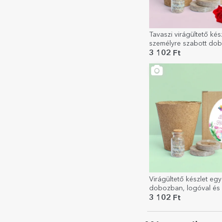
Tavaszi virágültető kés
személyre szabott do
fotóval és üzenettel - 
3 102 Ft
Virágültető készlet egy
dobozban, logóval és fe
Boldog húsvétot!
3 102 Ft