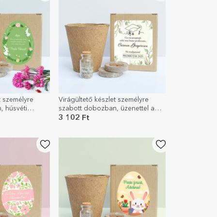
t személyre
Virágültető készlet személyre
, húsvéti
szabott dobozban, üzenettel a
tanároknak – érettségi modell
3 102 Ft