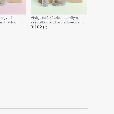
t egyedi
Virágültető készlet személyre
al: Boldog
szabott dobozban, szöveggel
gyerekeknek - Húsvét
3 102 Ft