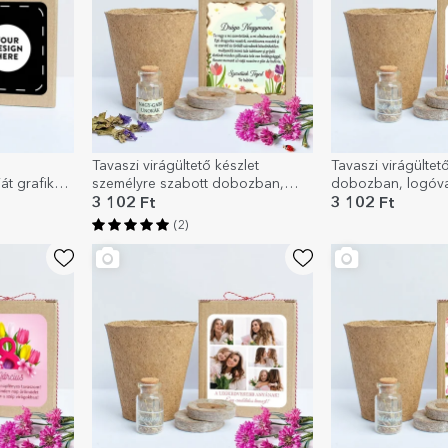
Tavaszi virágültető készlet
Tavaszi virágültet
t grafikát
személyre szabott dobozban,
dobozban, logóval
üzenettel a tanárnak
3 102 Ft
3 102 Ft
(2)