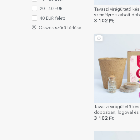
20 - 40 EUR
Tavaszi virágültető kés
személyre szabott do
40 EUR felett
üzenettel március 8-ra
3 102 Ft
Összes szűrő törlése
Tavaszi virágültető kés
dobozban, logóval és 
március 8.
3 102 Ft