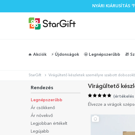
NYÁRI KIÁRUSÍTÁS
🔥 Akciók
⚡️ Újdonságok
🤩 Legnépszerűbb
🎁 S
StarGift
Virágültető készletek személyre szabott dobozok
Virágültető kész
Rendezés
(
értékelés
Legnépszerűbb
Élvezze a virágok szép
Ár csökkenő
Ár növekvő
Legjobban értékelt
Legújabb