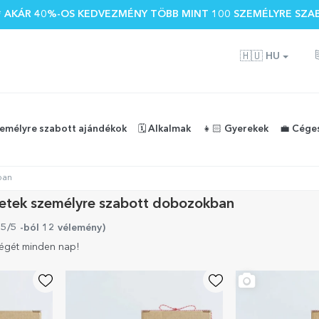
 🌴 AKÁR 40%-OS KEDVEZMÉNY TÖBB MINT 100 SZEMÉLYRE SZA
🇭🇺
HU
zemélyre szabott ajándékok
🗓️ Alkalmak
👧🏻 Gyerekek
💼 Cége
ban
letek személyre szabott dobozokban
 5/5 -ból 12 vélemény
)
ségét minden nap!