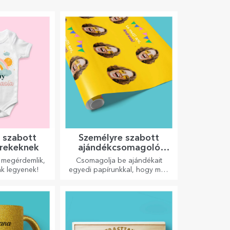
 szabott
Személyre szabott
rekeknek
ajándékcsomagoló
papír
 megérdemlik,
Csomagolja be ajándékait
k legyenek!
egyedi papírunkkal, hogy még
kinyitni sem akarják majd őket.