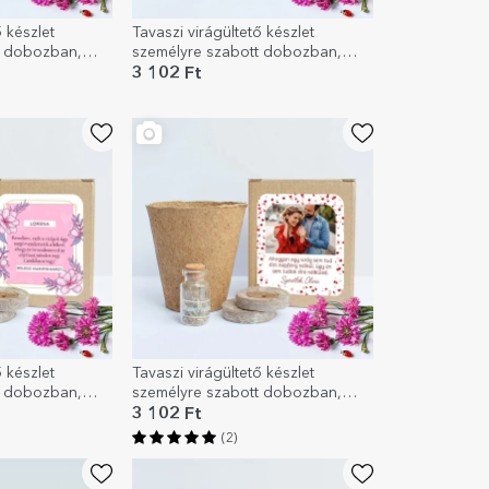
ő készlet
Tavaszi virágültető készlet
t dobozban,
személyre szabott dobozban,
el
üzenettel a tanároknak
3 102 Ft
ő készlet
Tavaszi virágültető készlet
t dobozban,
személyre szabott dobozban,
lek
fotóval és üzenettel - Szerelem
3 102 Ft
(2)