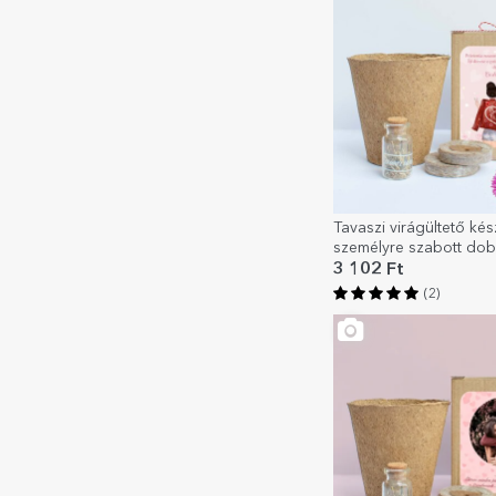
Tavaszi virágültető kés
személyre szabott do
üzenettel a barátoknak
3 102 Ft
(2)