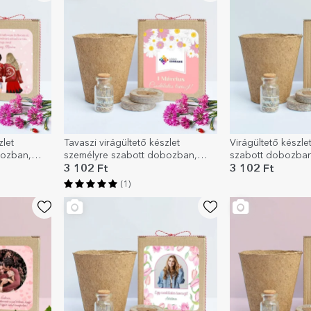
zlet
Tavaszi virágültető készlet
Virágültető készle
bozban,
személyre szabott dobozban,
szabott dobozban
logóval és üzenettel - Virágos
felirattal - Virágos
3 102 Ft
3 102 Ft
(1)