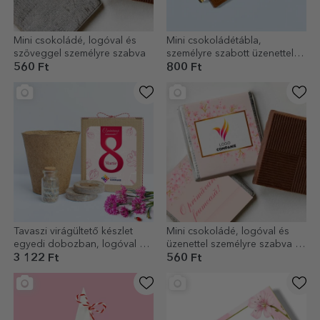
Mini csokoládé, logóval és
Mini csokoládétábla,
szöveggel személyre szabva
személyre szabott üzenettel
és logóval
560 Ft
800 Ft
Tavaszi virágültető készlet
Mini csokoládé, logóval és
egyedi dobozban, logóval és
üzenettel személyre szabva –
üzenettel – március 8.
Tavasz
3 122 Ft
560 Ft