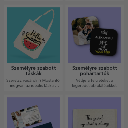
egyik módja az, hogy
vagy mintákkal, amelyek
személyre szabod a
minden évszakra tökéletesen
legmenőbb egérpadjaidat.
illenek.
Személyre szabott
Személyre szabott
táskák
pohártartók
Szeretsz vásárolni? Mostantól
Védje a felületeket a
megvan az ideális táska a
legeredetibb alátétekkel.
kisebb vásárlásokhoz, tágas
és nagyon elegáns.