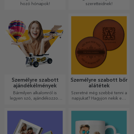
hozó hónapok!
szeretteidnek!
Személyre szabott
Személyre szabott bőr
ajándékélmények
alátétek
Bármilyen alkalomról is
Szeretné még szebbé tenni a
legyen szó, ajándékozzon
napjukat? Hagyjon nekik egy
emlékezetes élményt –
kedves emléket a könnyen
felejthetetlen emlékeket,
személyre szabható
adrenalin- vagy relaxációs
poháralátétek segítségével.
élményeket.