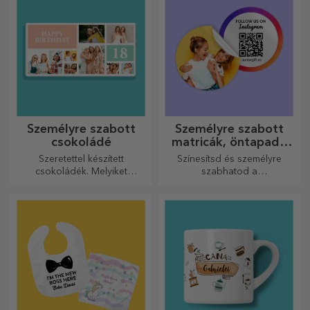
elkészítéséhez.
Személyre szabott
Személyre szabott
csokoládé
matricák, öntapadó
címkék
Szeretettel készített
Színesítsd és személyre
csokoládék. Melyiket
szabhatod a
választja?
jegyzetfüzeteidet és
naplóidat.