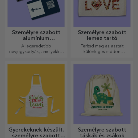
Személyre szabott
Személyre szabott
alumínium
lemez tartó
névjegykártyák
A legeredetibb
Terítsd meg az asztalt
névjegykártyák, amelyekkel
különleges módon
kiemelkedhet a tömegből
tányértartókkal. Személyre
szabhatók üzenettel vagy az
asztalnál ülők nevével.
Gyerekeknek készült,
Személyre szabott
személyre szabott
táskák és zsákok