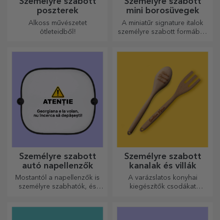
Személyre szabott
Személyre szabott
poszterek
mini borosüvegek
Alkoss művészetet
A miniatűr signature italok
ötleteidből!
személyre szabott formában
egy kis szerelmet és érzelmet
csempésznek az életbe.
Személyre szabott
Személyre szabott
autó napellenzők
kanalak és villák
Mostantól a napellenzők is
A varázslatos konyhai
személyre szabhatók, és
kiegészítők csodákat
ideálisak az autóban
művelnek! A villák és kanalak
uralkodó hő minimalizálására.
remek csapatot alkotnak a
legkifinomultabb receptek