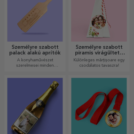
Személyre szabott
Személyre szabott
palack alakú aprítók
piramis virágültető
készletek
A konyhaművészet
Különleges mărțișoare egy
szerelmesei minden
csodálatos tavaszra!
dicséretet megérdemelnek. A
palack alakú aprítók
tökéletesek a kész ételek
tálalásához.