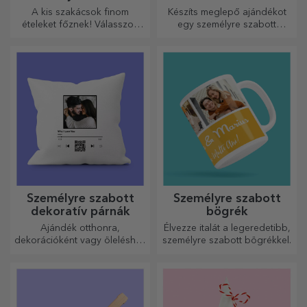
rövidnadrágok
A kis szakácsok finom
Készíts meglepő ajándékot
ételeket főznek! Válasszon
egy személyre szabott
egy neki megfelelő kötényt,
táskával, amelynek egyedi
és álljon mellé a konyhában!
dizájnja a fotóidból és a
„boldog születésnapot”
üzenetekből áll.
Személyre szabott
Személyre szabott
dekoratív párnák
bögrék
Ajándék otthonra,
Élvezze italát a legeredetibb,
dekorációként vagy öleléshez
személyre szabott bögrékkel.
– a személyre szabott párnák
minden alkalomra
tökéletesek.