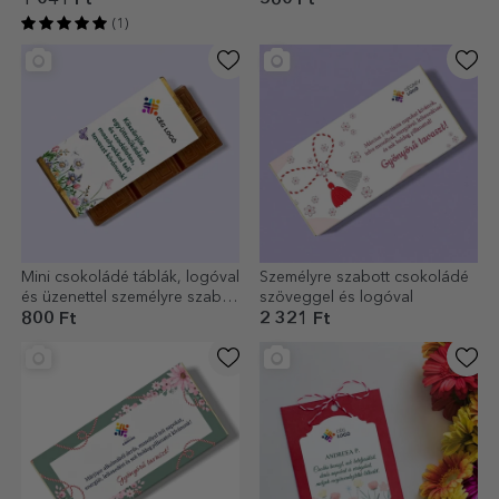
1 041 Ft
560 Ft
(1)
Mini csokoládé táblák, logóval
Személyre szabott csokoládé
és üzenettel személyre szabva
szöveggel és logóval
– Virágos
800 Ft
2 321 Ft