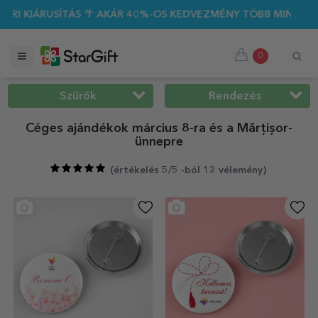
🌴 AKÁR 40%-OS KEDVEZMÉNY TÖBB MINT 100 SZEMÉLYRE SZAB
0
Szűrők
Rendezés
Céges ajándékok március 8-ra és a Mărțișor-
ünnepre
(
értékelés 5/5 -ból 12 vélemény
)