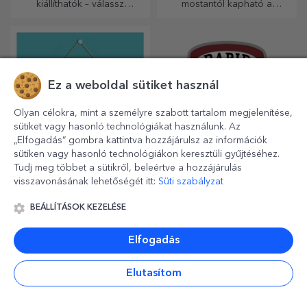
kiállíthatók – válassz
mostantól kapható a
személyre szabott
fotókkal/üzenettel ellátott
képkereteket!
borosdoboz, amely kiváló
ajándéknak bizonyul!
Ez a weboldal sütiket használ
Olyan célokra, mint a személyre szabott tartalom megjelenítése,
sütiket vagy hasonló technológiákat használunk. Az
„Elfogadás” gombra kattintva hozzájárulsz az információk
sütiken vagy hasonló technológiákon keresztüli gyűjtéséhez.
Tudj meg többet a sütikről, beleértve a hozzájárulás
Személyre szabott
Hivatalos licenc
visszavonásának lehetőségét itt:
Süti szabályzat
poszterek akasztókkal
alapján készült
személyre szabott
BEÁLLÍTÁSOK KEZELÉSE
Azonnali megoldás otthonod
Az igazi szurkolók számára
ajándékok – FC Rapid
díszítésére vagy különleges
új, személyre szabott
1923 Bukarest
ajándék szeretteidnek!
termékekből álló kollekciót
Elfogadás
készítettünk, a Rapid
hivatalos licencével, a fehér-
lila csapat
Elutasítom
együttműködésével.