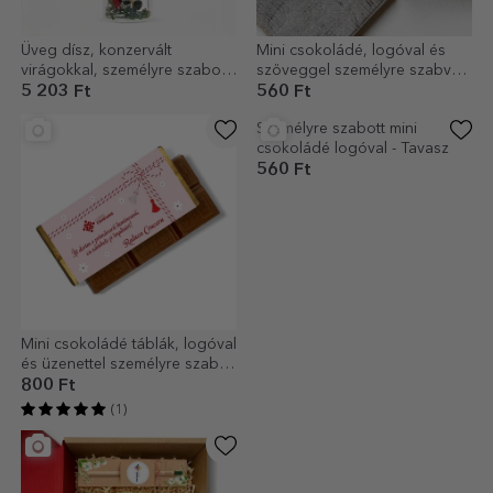
Üveg dísz, konzervált
Mini csokoládé, logóval és
virágokkal, személyre szabott
szöveggel személyre szabva –
grafikával
Hóvirágok
5 203 Ft
560 Ft
Mini csokoládé táblák, logóval
Személyre szabott mini
és üzenettel személyre szabva
csokoládé logóval - Tavasz
– március 1.
800 Ft
560 Ft
(1)