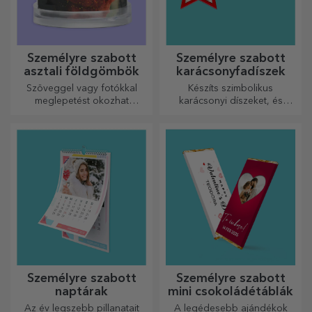
Személyre szabott
Személyre szabott
asztali földgömbök
karácsonyfadíszek
Szöveggel vagy fotókkal
Készíts szimbolikus
meglepetést okozhat
karácsonyi díszeket, és
szeretteinek egy különleges
ajándékozd meg szeretteidet!
irodai kiegészítővel.
Személyre szabott
Személyre szabott
naptárak
mini csokoládétáblák
Az év legszebb pillanatait
A legédesebb ajándékok