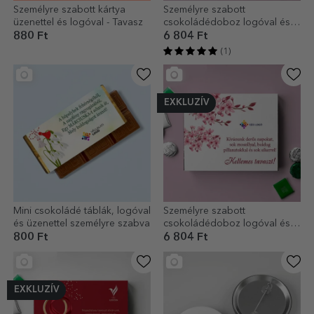
Személyre szabott kártya
Személyre szabott
üzenettel és logóval - Tavasz
csokoládédoboz logóval és
üzenettel - Virágos
880 Ft
6 804 Ft
(1)
EXKLUZÍV
Mini csokoládé táblák, logóval
Személyre szabott
és üzenettel személyre szabva
csokoládédoboz logóval és
szöveggel - Tavasz
800 Ft
6 804 Ft
EXKLUZÍV