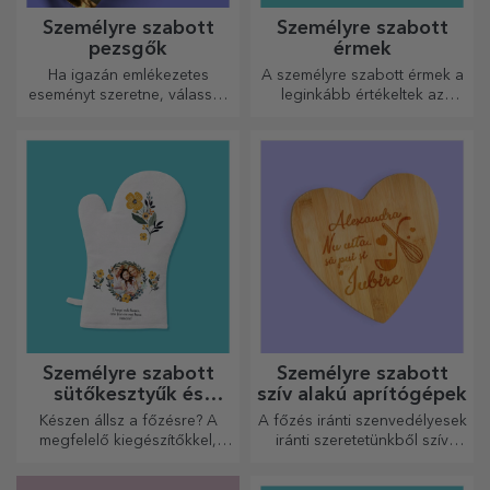
Személyre szabott
Személyre szabott
pezsgők
érmek
Ha igazán emlékezetes
A személyre szabott érmek a
eseményt szeretne, válassza
leginkább értékeltek az
a pezsgő címkéjének
elvégzett munkáért.
személyre szabását, és
Személyre szabhatja őket, és
élvezze a pillanatot a
elismerheti az érdemeiket!
legteljesebb mértékben!
Személyre szabott
Személyre szabott
sütőkesztyűk és
szív alakú aprítógépek
konyhai kiegészítők
Készen állsz a főzésre? A
A főzés iránti szenvedélyesek
megfelelő kiegészítőkkel,
iránti szeretetünkből szív
sütő kesztyűkkel és
alakú ajándékokat
edényfogókkal könnyebbé
készítettünk a legügyesebb