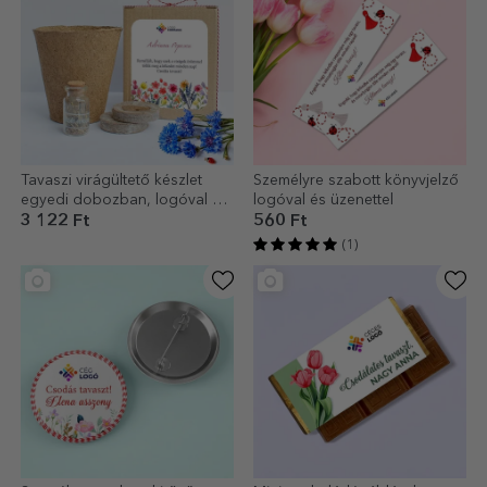
Tavaszi virágültető készlet
Személyre szabott könyvjelző
egyedi dobozban, logóval és
logóval és üzenettel
üzenettel
3 122 Ft
560 Ft
(1)