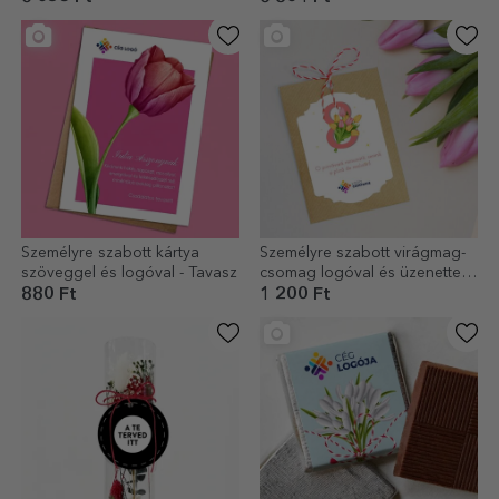
Személyre szabott kártya
Személyre szabott virágmag-
szöveggel és logóval - Tavasz
csomag logóval és üzenettel –
március 8.
880 Ft
1 200 Ft