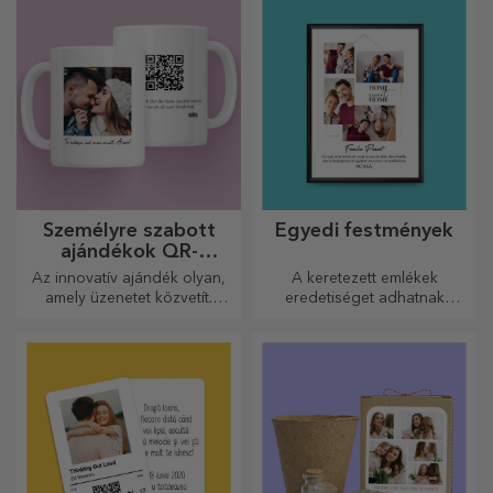
válik a konyhában végzett
háziasszonyok számára.
munkád.
Személyre szabott
Egyedi festmények
ajándékok QR-
kódokkal
Az innovatív ajándék olyan,
A keretezett emlékek
amely üzenetet közvetít.
eredetiséget adhatnak
Válasszon olyanokat, amelyek
otthonának, személyre
QR-kóddal és hozzáadott
szabhatják festményeit és
linkkel rendelkeznek, hogy a
megalkothatják saját
legegyedibb reakciókat
történetét!
váltsa ki!