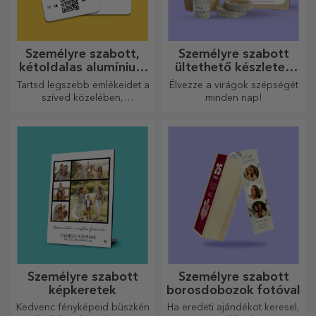
Személyre szabott,
Személyre szabott
kétoldalas alumínium
ültethető készletek
kártyák
ajándékba
Tartsd legszebb emlékeidet a
Élvezze a virágok szépségét
szíved közelében,
minden nap!
szeretteiddel együtt.
Személyre szabott
Személyre szabott
képkeretek
borosdobozok fotóval
Kedvenc fényképeid büszkén
Ha eredeti ajándékot keresel,