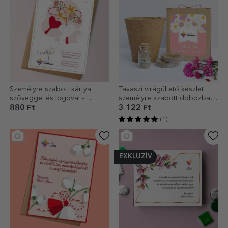
Személyre szabott kártya
Tavaszi virágültető készlet
szöveggel és logóval -
személyre szabott dobozban,
Gyönyörű tavasz
logóval és üzenettel - Virágos
880 Ft
3 122 Ft
(1)
EXKLUZÍV