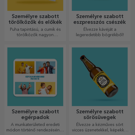
Személyre szabott
Személyre szabott
törölközők és előkék
eszpresszós csészék
Puha tapintású, a cumik és
Élvezze kávéját a
törölközők nagyon
legeredetibb bögrékből!
hasznosak és tökéletesek,
hogy bárhová magaddal
vihesd őket!
Személyre szabott
Személyre szabott
egérpadok
sörösüvegek
A munkaterületed eredeti
Élvezze a kézműves sört
módon történő rendezésének
vicces üzenetekkel, képekkel