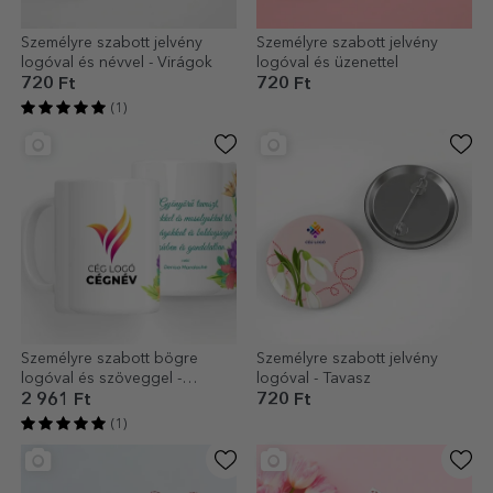
Személyre szabott jelvény
Személyre szabott jelvény
logóval és névvel - Virágok
logóval és üzenettel
720 Ft
720 Ft
(1)
Személyre szabott bögre
Személyre szabott jelvény
logóval és szöveggel -
logóval - Tavasz
Tavaszi virágok
2 961 Ft
720 Ft
(1)