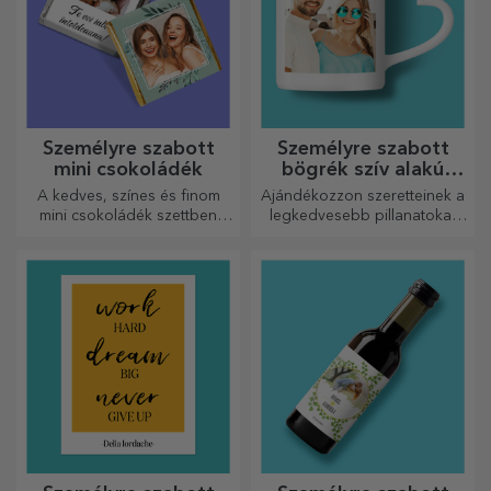
Személyre szabott
Személyre szabott
mini csokoládék
bögrék szív alakú
fogantyúval
A kedves, színes és finom
Ajándékozzon szeretteinek a
mini csokoládék szettben
legkedvesebb pillanatokat
vagy egyenként is kaphatók,
személyre szabott, szív alakú
és tökéletes ajándékok
fülű bögrékkel.
minden csokoládérajongó
számára.