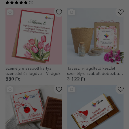
(1)
Személyre szabott kártya
Tavaszi virágültető készlet
üzenettel és logóval - Virágok
személyre szabott dobozban,
logóval és üzenettel
880 Ft
3 122 Ft