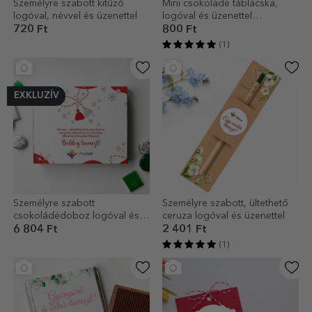
Személyre szabott kitűző
Mini csokoládé táblácska,
logóval, névvel és üzenettel
logóval és üzenettel
személyre szabva – Egy
720 Ft
800 Ft
csodálatos tavasz
(1)
EXKLUZÍV
Személyre szabott
Személyre szabott, ültethető
csokoládédoboz logóval és
ceruza logóval és üzenettel
üzenettel
6 804 Ft
2 401 Ft
(1)