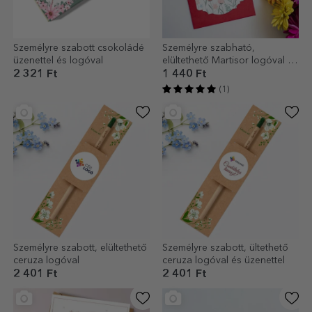
Személyre szabott csokoládé
Személyre szabható,
üzenettel és logóval
elültethető Martisor logóval és
üzenettel
2 321 Ft
1 440 Ft
(1)
Személyre szabott, elültethető
Személyre szabott, ültethető
ceruza logóval
ceruza logóval és üzenettel
2 401 Ft
2 401 Ft