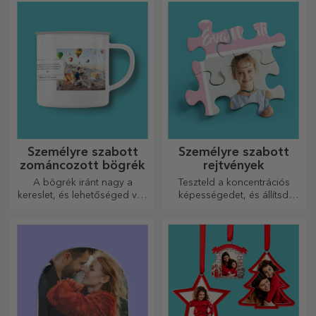
személyiségét, aki viselni
fogja.
Személyre szabott
Személyre szabott
zománcozott bögrék
rejtvények
A bögrék iránt nagy a
Teszteld a koncentrációs
kereslet, és lehetőséged van
képességedet, és állítsd
személyre szabni őket, és
össze a személyre szabott
magaddal vinni bárhová
kirakós játék képét a kedvenc
mész, mert a zománcozottak
fotóidból.
nem törnek össze.