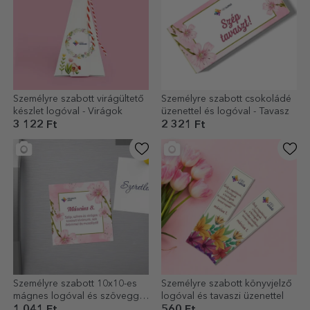
Személyre szabott virágültető
Személyre szabott csokoládé
készlet logóval - Virágok
üzenettel és logóval - Tavasz
3 122 Ft
2 321 Ft
Személyre szabott 10x10-es
Személyre szabott könyvjelző
mágnes logóval és szöveggel
logóval és tavaszi üzenettel
– március 8.