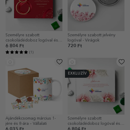
Személyre szabott
Személyre szabott jelvény
csokoládédoboz logóval és
logóval - Virágok
szöveggel – március 8.
6 804 Ft
720 Ft
(1)
EXKLUZÍV
Ajándékcsomag március 1-
Személyre szabott
jére és 8-ára – Vállalati
csokoládédoboz logóval és
üzenettel – Gyönyörű tavasz
6 035 Ft
6 804 Ft