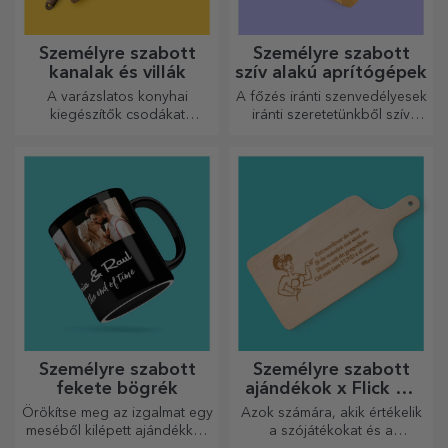
Személyre szabott
Személyre szabott
kanalak és villák
szív alakú aprítógépek
A varázslatos konyhai
A főzés iránti szenvedélyesek
kiegészítők csodákat
iránti szeretetünkből szív
művelnek! A villák és kanalak
alakú ajándékokat
remek csapatot alkotnak a
készítettünk a legügyesebb
legkifinomultabb receptek
háziasszonyok számára.
elkészítéséhez.
Személyre szabott
Személyre szabott
fekete bögrék
ajándékok x Flick Mr
Rima
Örökítse meg az izgalmat egy
Azok számára, akik értékelik
meséből kilépett ajándékkal!
a szójátékokat és a