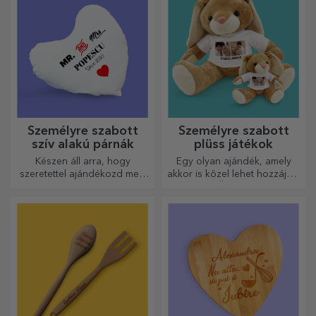
történetét!
Személyre szabott
Személyre szabott
szív alakú párnák
plüss játékok
Készen áll arra, hogy
Egy olyan ajándék, amely
szeretettel ajándékozd meg
akkor is közel lehet hozzájuk,
legkedvesebb emberednek.
amikor Ön nincs ott, a
személyre szabott
plüssjátékok, amelyek
pontosan alkalmasak
ölelgetésre!