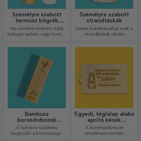
Személyre szabott
Személyre szabott
termosz bögrék
strandtáskák
fogantyúval és
Ha szeretné kedvenc italát
Színes kialakításukkal ezek a
szívószállal
hidegen tartani, vagy hosszú
strandtáskák ideális
utazás során melegen
ajándékok lehetnek
szeretné tartani a kávéját,
szeretteidnek, vagy akár új
akkor termoszunk tökéletes
kiegészítők a
választás ilyen esetekre.
táskagyűjteményedben.
Bambusz
Egyedi, téglalap alakú
borosdobozok
aprító kések
kiegészítőkkel
fogantyúval
A fadoboz tökéletes
A konyhaművészet
kiegészítő a borosüvegek
szerelmesei minden
elegáns bemutatásához.
dicséretet megérdemelnek,