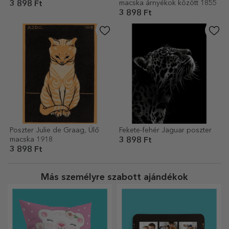
macska árnyékok között 1855
3 898 Ft
3 898 Ft
Poszter Julie de Graag, Ülő
Fekete-fehér Jaguar poszter
macska 1918
3 898 Ft
3 898 Ft
Más személyre szabott ajándékok