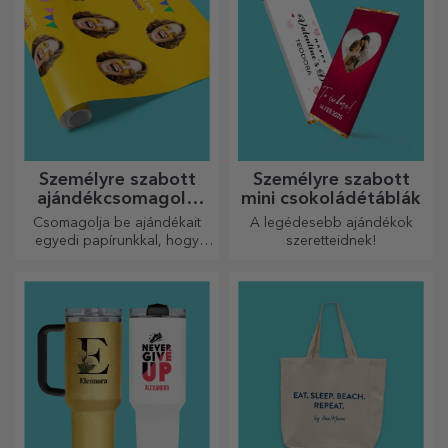
Személyre szabott
Személyre szabott
ajándékcsomagoló
mini csokoládétáblák
papír
Csomagolja be ajándékait
A legédesebb ajándékok
egyedi papírunkkal, hogy
szeretteidnek!
még kinyitni sem akarják majd
őket.