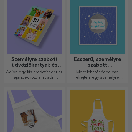
legmenőbb egérpadjaidat.
személyiségét, aki viselni
fogja.
Személyre szabott
Ésszerű, személyre
üdvözlőkártyák és
szabott
képeslapok
üdvözlőkártyák és
Adjon egy kis eredetiséget az
Most lehetőséged van
kártyák
ajándékhoz, amit adni
elrejteni egy személyre
szeretne. Töltse ki az
szabott üzenetet
ajándékot egy személyre
szeretteidnek, és meglepni
szabott kártyával vagy
őket bármilyen alkalomra.
üdvözlőkártyával.