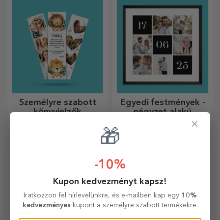
zsebpalackhoz?
Személyre szabott
Egyedi festmények -
könyvjelzők
négyzet alakú
formátum
×
A tökéletes ajándék
Ajándékozzon szeretteinek a
🎁
könyvmolyoknak.
legszebb emlékeket.
-10%
Kupon kedvezményt kapsz!
Iratkozzon fel hírlevelünkre, és e-mailben kap egy
10%
kedvezményes
kupont a személyre szabott termékekre.