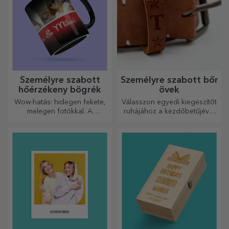
Személyre szabott
Személyre szabott bőr
hőérzékeny bögrék
övek
Wow-hatás: hidegen fekete,
Válasszon egyedi kiegészítőt
melegen fotókkal. A
ruhájához a kezdőbetűjével
hőérzékeny bögre
vagy nevével! A személyre
különleges ajándék bárkinek.
szabott övek eleganciát és
stílust kölcsönöznek!