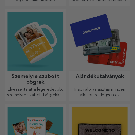
tökéletesek kedvenc italod
élvezéséhez, hidegen nyáron
és melegen télen.
Személyre szabott
Ajándékutalványok
bögrék
Élvezze italát a legeredetibb,
Inspiráló választás minden
személyre szabott bögrékkel.
alkalomra, legyen az
születésnap, ünnepnap vagy
más különleges pillanat.