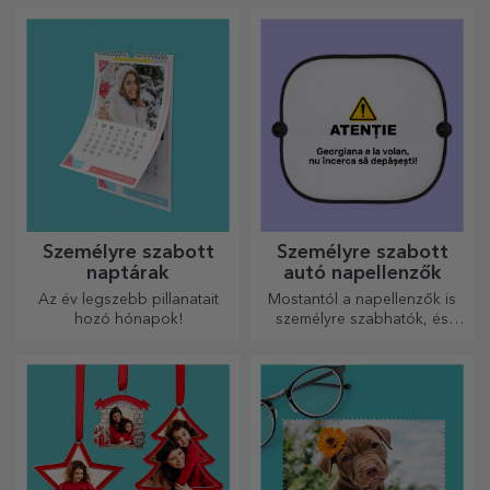
ezért az ízletes ételek a
legkreatívabb aprítókkal
készülnek. Válassza ki a
megfelelőt!
Személyre szabott
Személyre szabott
naptárak
autó napellenzők
Az év legszebb pillanatait
Mostantól a napellenzők is
hozó hónapok!
személyre szabhatók, és
ideálisak az autóban
uralkodó hő minimalizálására.