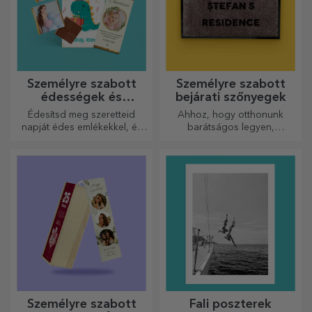
Személyre szabott
Személyre szabott
édességek és
bejárati szőnyegek
cukorkák
Édesítsd meg szeretteid
Ahhoz, hogy otthonunk
napját édes emlékekkel, és
barátságos legyen,
tedd még szebbé a napjukat!
elengedhetetlen, hogy a
Válaszd ki a kedvedre való
bejáratnál szőnyeg legyen.
modellt, és adj nekik egy
Személyre szabhatja őket, és
édes, személyre szabott
így a legvonzóbb
ajándékot!
szőnyegeket kapja!
Személyre szabott
Fali poszterek