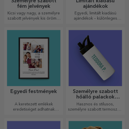
Személyre szabott
Limitált kiadású
fém jelvények
ajándékok
Kicsi vagy nagy, a személyre
Egyedi, limitált kiadású
szabott jelvények kis örömöt
ajándékok – különleges
okozhatnak, ha személyre
meglepetések felejthetetlen
szabottak. Egy tárgy, amely
pillanatokhoz
szerencsét, mosolyt és
jókedvet hoz!
Egyedi festmények
Személyre szabott
hőálló palackok
fogantyúval
A keretezett emlékek
Hasznos és stílusos,
eredetiséget adhatnak
személyre szabott termoszok,
otthonának, személyre
amelyekkel bármelyik
szabhatják festményeit és
évszakban élvezheti kedvenc
megalkothatják saját
italát.