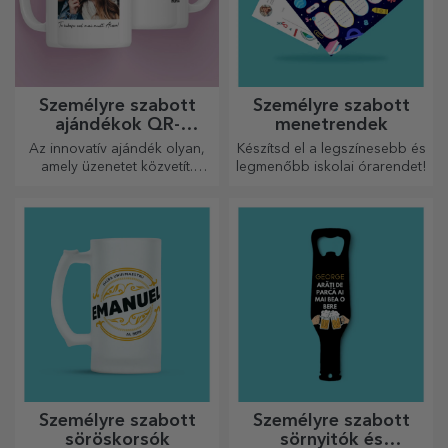
Személyre szabott
Személyre szabott
ajándékok QR-
menetrendek
kódokkal
Az innovatív ajándék olyan,
Készítsd el a legszínesebb és
amely üzenetet közvetít.
legmenőbb iskolai órarendet!
Válasszon olyanokat, amelyek
QR-kóddal és hozzáadott
linkkel rendelkeznek, hogy a
legegyedibb reakciókat
váltsa ki!
Személyre szabott
Személyre szabott
söröskorsók
sörnyitók és