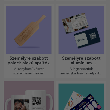
A teljesen fekete bögrék
jelentőségteljes rímeket.
képekkel vagy szöveggel
mindenkit lenyűgöznek, aki
megkapja őket ajándékba.
Személyre szabott
Személyre szabott
palack alakú aprítók
alumínium
névjegykártyák
A konyhaművészet
A legeredetibb
szerelmesei minden
névjegykártyák, amelyekkel
dicséretet megérdemelnek. A
kiemelkedhet a tömegből
palack alakú aprítók
tökéletesek a kész ételek
tálalásához.