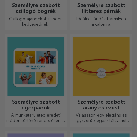
Személyre szabott
Személyre szabott
csillogó bögrék
flitteres párnák
Csillogó ajándékok minden
Ideális ajándék bármilyen
kedvesednek!
alkalomra.
Személyre szabott
Személyre szabott
egérpadok
arany és ezüst
karkötők
A munkaterületed eredeti
Válasszon egy elegáns és
módon történő rendezésének
egyszerű kiegészítőt, amely
egyik módja az, hogy
szerinted legjobban tükrözi
személyre szabod a
annak a személynek a