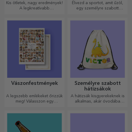
Kis ötletek, nagy eredmények!
Élvezd a sportot, amit űzöl,
A legkreatívabb
egy személyre szabott
aprítógépekkel készülnek a
pólóval, a neveddel vagy
legfinomabb ételek, válassza
fotóddal, ez lehet a
ki a legmegfelelőbbet!
kedvenced!
Vászonfestmények
Személyre szabott
hátizsákok
A legszebb emlékeket őrizzük
A hátizsák kisgyerekeknek is
meg! Válasszon egy
alkalmas, akár óvodába
ajándékot, amely érzelmeket
járnak, akár iskolába
kelt!
kezdenek. Készítsd el azt,
amelyik a legjobban illik a
kicsidhez!