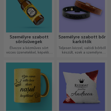
Személyre szabott
Személyre szabott bőr
sörösüvegek
karkötők
Élvezze a kézműves sört
Teljesen kézzel, valódi bőrből
vicces üzenetekkel, képekkel
készült, ezek a személyre
vagy mintákkal, amelyek
szabott karkötők mind neki,
minden évszakra tökéletesen
mind neki alkalmasak.
illenek.