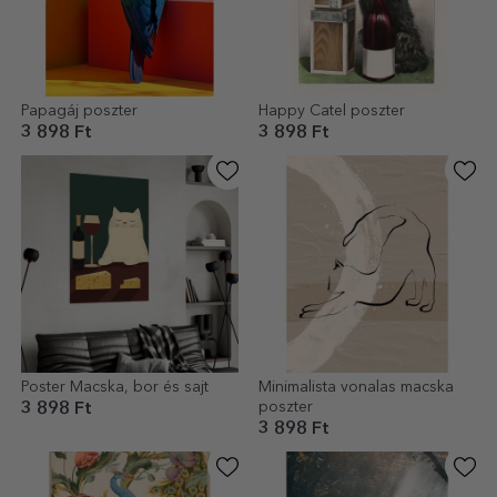
Papagáj poszter
Happy Catel poszter
3 898 Ft
3 898 Ft
Poster Macska, bor és sajt
Minimalista vonalas macska
poszter
3 898 Ft
3 898 Ft