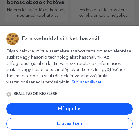
borosdobozok fotóval
Ha eredeti ajándékot keresel,
Fedezze fel faliposzter-
mostantól kapható a
kollekciónkat, amelyeket
fotókkal/üzenettel ellátott
professzionális
borosdoboz, amely kiváló
nyomtatásúak, hogy
ajándéknak bizonyul!
bármilyen teret átalakítsanak.
Modern dizájn, élénk színek
Ez a weboldal sütiket használ
és prémium minőség –
tökéletesek ahhoz, hogy
Olyan célokra, mint a személyre szabott tartalom megjelenítése,
személyiséget adjanak
sütiket vagy hasonló technológiákat használunk. Az
otthonának, irodájának vagy
„Elfogadás” gombra kattintva hozzájárulsz az információk
stúdiójának.
sütiken vagy hasonló technológiákon keresztüli gyűjtéséhez.
Tudj meg többet a sütikről, beleértve a hozzájárulás
visszavonásának lehetőségét itt:
Süti szabályzat
Személyre szabott
Személyre szabott,
BEÁLLÍTÁSOK KEZELÉSE
matricák, öntapadó
kétoldalas alumínium
címkék
kártyák
Színesítsd és személyre
Tartsd legszebb emlékeidet a
Elfogadás
szabhatod a
szíved közelében,
jegyzetfüzeteidet és
szeretteiddel együtt.
Elutasítom
naplóidat.