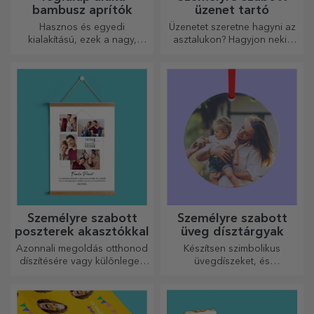
bambusz aprítók
üzenet tartó
Hasznos és egyedi
Üzenetet szeretne hagyni az
kialakítású, ezek a nagy,
asztalukon? Hagyjon nekik
gravírozott vágódeszkák
egy kedves emléket egy
tökéletesek a konyhában
személyre szabott üzenet
elkészített legfinomabb
tartóval.
ételekhez.
Személyre szabott
Személyre szabott
poszterek akasztókkal
üveg dísztárgyak
Azonnali megoldás otthonod
Készítsen szimbolikus
díszítésére vagy különleges
üvegdíszeket, és
ajándék szeretteidnek!
ajándékozza meg szeretteit
eredeti és egyedi
ajándékokkal!