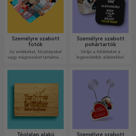
Személyre szabott
Személyre szabott
fotók
pohártartók
Az emlékeket, fényképeket
Védje a felületeket a
vagy mágneseket tartalmazó
legeredetibb alátétekkel.
dobozok nagyon népszerű
ajándékok. Válassza ki
kedvenc fényképeit, és adjon
eredeti ajándékokat.
Téglalap alakú
Személyre szabott