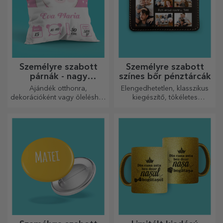
Személyre szabott
Személyre szabott
párnák - nagy
színes bőr pénztárcák
méretben
Ajándék otthonra,
Elengedhetetlen, klasszikus
dekorációként vagy öleléshez
kiegészítő, tökéletes
– a személyre szabott párnák
mindenkinek!
minden alkalomra
tökéletesek.