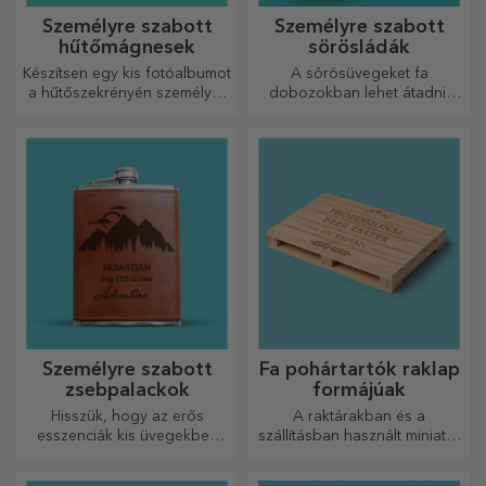
Személyre szabott
Személyre szabott
hűtőmágnesek
sörösládák
Készítsen egy kis fotóalbumot
A sörösüvegeket fa
a hűtőszekrényén személyre
dobozokban lehet átadni,
szabott mágnesekkel!
amelyekre a címzett nevét és
egy személyre szóló üzenetet
lehet gravírozni.
Személyre szabott
Fa pohártartók raklap
zsebpalackok
formájúak
Hisszük, hogy az erős
A raktárakban és a
esszenciák kis üvegekben
szállításban használt miniatűr
vannak. Mit szólna egy
raklapok mintájára készült,
személyre szabott
hiteles megjelenést biztosít.