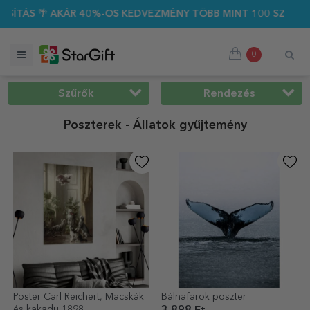
%-OS KEDVEZMÉNY TÖBB MINT 100 SZEMÉLYRE SZABOTT AJÁND
0
Szűrők
Rendezés
Poszterek - Állatok gyűjtemény
Poster Carl Reichert, Macskák
Bálnafarok poszter
és kakadu 1898