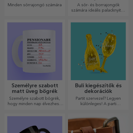
dugóhúzók
Minden sörrajongó számára
A sör- és borrajongók
számára ideális palacknyitók
és dugóhúzók teljesen új
megjelenést kaphatnak, ha
személyre szabják őket.
Személyre szabott
Buli kiegészítők és
matt üveg bögrék
dekorációk
Személyre szabott bögrék,
Partit szervezel? Legyen
hogy minden nap élvezhesd
különleges! A parti
őket!
kiegészítők és dekorációk
célja, hogy felvidítsák a
hangulatot.