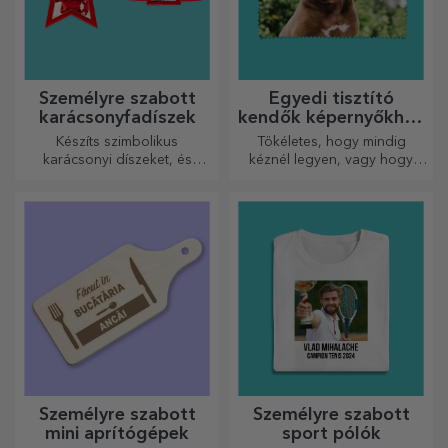
Személyre szabott
Egyedi tisztító
karácsonyfadíszek
kendők képernyőkhöz
és szemüvegekhez
Készíts szimbolikus
Tökéletes, hogy mindig
karácsonyi díszeket, és
kéznél legyen, vagy hogy
ajándékozd meg szeretteidet!
gondoskodó ajándékként
adja át szeretteinek.
Személyre szabott
Személyre szabott
mini aprítógépek
sport pólók