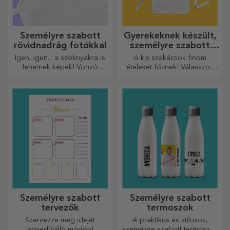
Személyre szabott
Gyerekeknek készült,
rövidnadrág fotókkal
személyre szabott
rövidnadrágok
Igen, igen... a szoknyákra is
A kis szakácsok finom
lehetnek képek! Vonzó
ételeket főznek! Válasszon
kollekció eredeti
egy neki megfelelő kötényt,
szoknyákból.
és álljon mellé a konyhában!
Személyre szabott
Személyre szabott
tervezők
termoszok
Szervezze meg idejét
A praktikus és stílusos,
egyedülálló módon!
személyre szabott termoszok