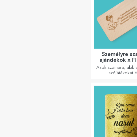
Személyre sz
ajándékok x Fl
Rima
Azok számára, akik é
szójátékokat é
jelentőségteljes r