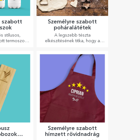
 szabott
Személyre szabott
szok
poháralátétek
s stílusos,
A legszebb tészta
ott termoszok
elkészítésének titka, hogy a
dvenc italod
varázslatos sodrófáinkat
idegen nyáron
használja. A piték isteni
n télen.
finomságúak lesznek!
usz
Személyre szabott
obozok
hímzett rövidnadrág