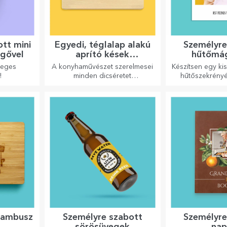
tt mini
Egyedi, téglalap alakú
Személyre
sgővel
aprító kések
hűtőmá
fogantyúval
leges
A konyhaművészet szerelmesei
Készítsen egy ki
!
minden dicséretet
hűtőszekrényé
megérdemelnek, ezért az
szabott mág
ízletes ételek a legkreatívabb
aprítókkal készülnek. Válassza
ki a megfelelőt!
 bambusz
Személyre szabott
Személyre