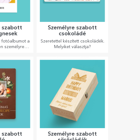
 szabott
Személyre szabott
gnesek
csokoládé
s fotóalbumot a
Szeretettel készített csokoládék.
n személyre
Melyiket választja?
nesekkel!
 szabott
Személyre szabott