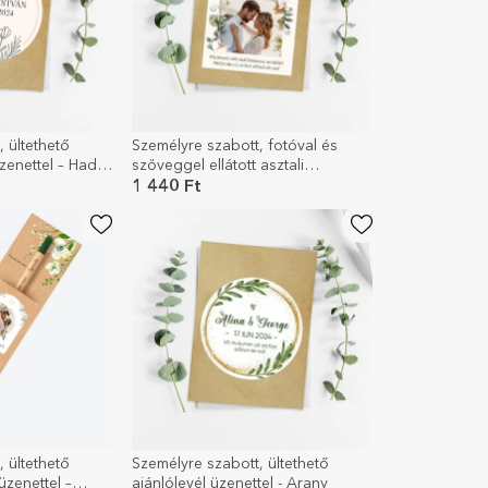
 ültethető
Személyre szabott, fotóval és
zenettel – Hadd
szöveggel ellátott asztali
elem!
névkártya esküvőre
1 440 Ft
 ültethető
Személyre szabott, ültethető
üzenettel –
ajánlólevél üzenettel - Arany