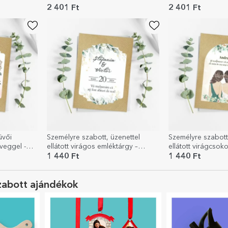
ajándék
Esküvői ajándék
2 401 Ft
2 401 Ft
üvői
Személyre szabott, üzenettel
Személyre szabott
veggel -
ellátott virágos emléktárgy –
ellátott virágcsoko
Esküvő
koszorúslányokna
1 440 Ft
1 440 Ft
zabott ajándékok