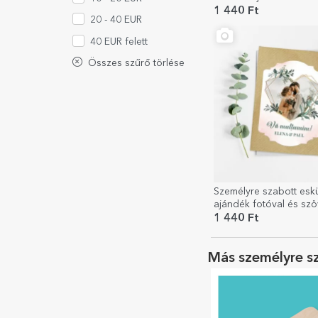
virágok
1 440 Ft
20 - 40 EUR
40 EUR felett
Összes szűrő törlése
Személyre szabott esk
ajándék fotóval és szö
Szív
1 440 Ft
Más személyre s