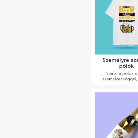
Személyre sz
pólók
Prémium pólók e
személyességgel, 
ajándék szerette
Testreszabás pamut 
modelleken, válass
megfelelőt!