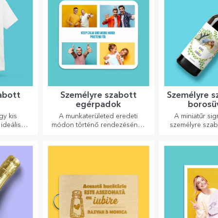
ki!
abott
Személyre szabott
Személyre s
egérpadok
borosü
gy kis
A munkaterületed eredeti
A miniatűr sig
ideális
módon történő rendezésének
személyre szab
inek.
egyik módja az, hogy
egy kis szerelm
vagy sport
személyre szabod a
csempésznek 
za ki a
legmenőbb egérpadjaidat.