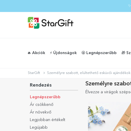
✨
🔥 Akciók
⚡️ Újdonságok
🤩 Legnépszerűbb
🎁 S
StarGift
Személyre szabott, elültethető esküvői ajándékok
Személyre szabot
Rendezés
Élvezze a virágok szép
Legnépszerűbb
Ár csökkenő
Ár növekvő
Legjobban értékelt
Legújabb