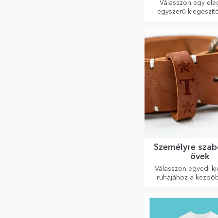
Válasszon egy ele
egyszerű kiegészítő
szerinted legjobban
annak a személy
személyiségét, aki vis
Személyre szab
övek
Válasszon egyedi ki
ruhájához a kezdőb
vagy nevével! A s
szabott övek elega
stílust kölcsönö