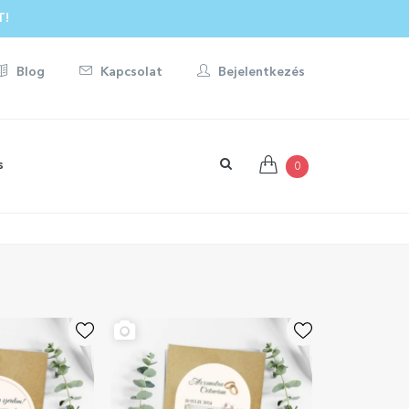
T!
Blog
Kapcsolat
Bejelentkezés
s
0