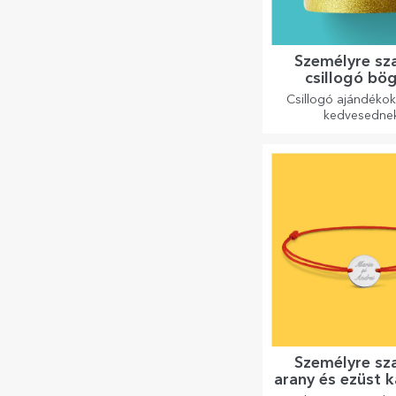
Személyre sz
csillogó bö
Csillogó ajándéko
kedvesedne
Személyre sz
arany és ezüst 