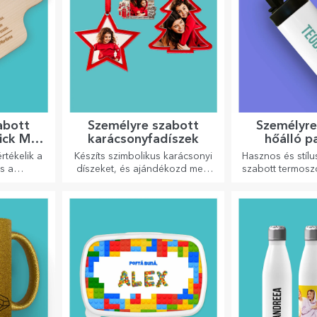
abott
Személyre szabott
Személyre
ick Mr
karácsonyfadíszek
hőálló p
fogant
rtékelik a
Készíts szimbolikus karácsonyi
Hasznos és stílu
s a
díszeket, és ajándékozd meg
szabott termosz
ímeket.
szeretteidet!
bármelyik évsza
kedvenc 