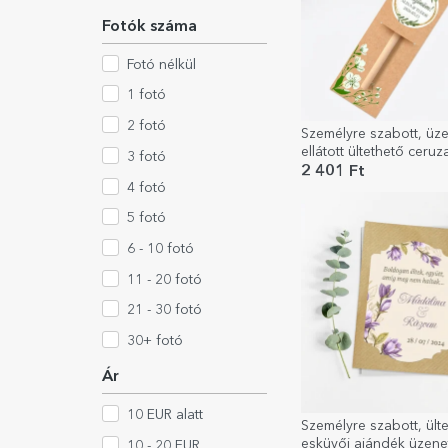
Fotók száma
Fotó nélkül
1 fotó
2 fotó
Személyre szabott, üze
ellátott ültethető ceru
3 fotó
you
2 401 Ft
4 fotó
5 fotó
6 - 10 fotó
11 - 20 fotó
21 - 30 fotó
30+ fotó
Ár
10 EUR alatt
Személyre szabott, ült
esküvői ajándék üzenett
10 - 20 EUR