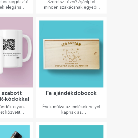
ítőkkel
tes kiegészítő
Szeretsz főzni? Ajánlj fel
ek elegáns
minden szakácsnak egyedi,
ásához.
hímzéssel ellátott kötényt!
 szabott
Fa ajándékdobozok
R-kódokkal
jándék olyan,
Évek múlva az emlékek helyet
t közvetít.
kapnak az
okat, amelyek
ajándékdobozokban.
 hozzáadott
Személyre szabhatod őket a
eznek, hogy a
legeredetibb üzenettel.
kciókat váltsa