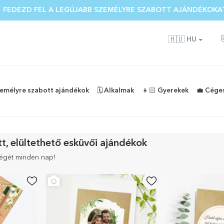
 FEDEZD FEL A LEGÚJABB SZEMÉLYRE SZABOTT AJÁNDÉKOKA
🇭🇺
HU
zemélyre szabott ajándékok
🗓️ Alkalmak
👧🏻 Gyerekek
💼 Cége
t, elültethető esküvői ajándékok
ségét minden nap!