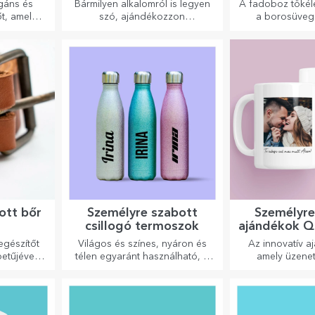
kiegész
gáns és
Bármilyen alkalomról is legyen
A fadoboz tökéle
t, amely
szó, ajándékozzon
a borosüveg
 tükrözi
emlékezetes élményt –
bemutat
nek a
felejthetetlen emlékeket,
elni fogja.
adrenalin- vagy relaxációs
élményeket.
ott bőr
Személyre szabott
Személyre
csillogó termoszok
ajándékok Q
egészítőt
Világos és színes, nyáron és
Az innovatív a
etűjével
télen egyaránt használható, a
amely üzenete
zemélyre
termoszok könnyen személyre
Válasszon olyan
nciát és
szabhatók és bárhová
QR-kóddal és
znek!
magaddal viheted őket!
linkkel rendelk
legegyedibb rea