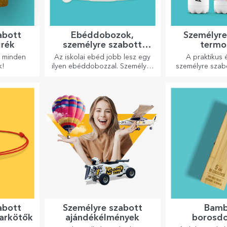
abott
Ebéddobozok,
Személyre
grék
személyre szabott
termo
casserole-ok
k minden
Az iskolai ebéd jobb lesz egy
A praktikus é
k!
ilyen ebéddobozzal. Személyre
személyre szab
szabhatod, és felkészítheted a
tökéletesek ke
kicsidet az új napra!
élvezéséhez, h
és melege
abott
Személyre szabott
Bamb
karkötők
ajándékélmények
borosd