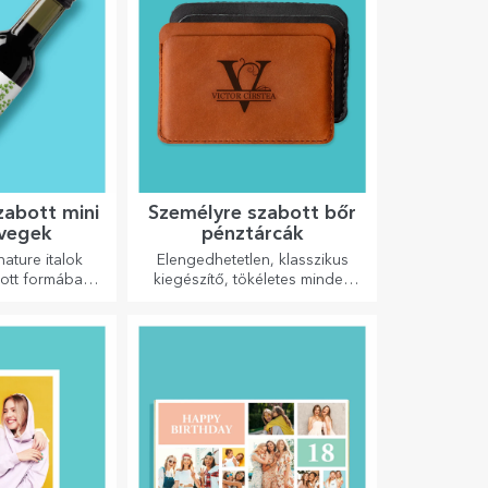
zabott mini
Személyre szabott bőr
vegek
pénztárcák
nature italok
Elengedhetetlen, klasszikus
ott formában
kiegészítő, tökéletes minden
et és érzelmet
férfi számára!
az életbe.