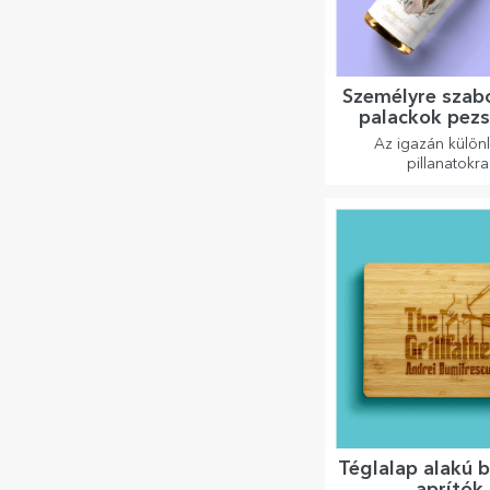
Személyre szabo
palackok pez
Az igazán külön
pillanatokra
Téglalap alakú