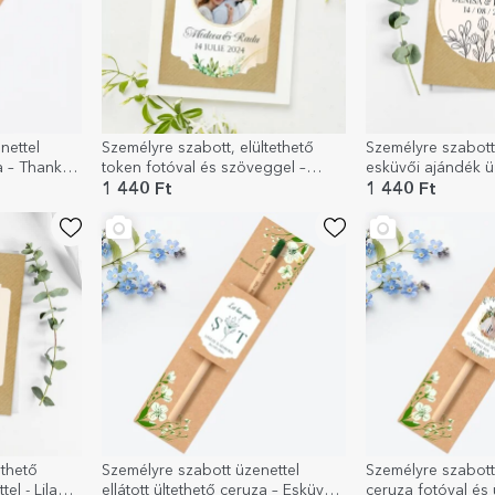
nettel
Személyre szabott, elültethető
Személyre szabott,
za – Thank
token fotóval és szöveggel –
esküvői ajándék ü
Köszönöm!
növekedjen a szer
1 440 Ft
1 440 Ft
ethető
Személyre szabott üzenettel
Személyre szabott,
el - Lila
ellátott ültethető ceruza – Esküvői
ceruza fotóval és 