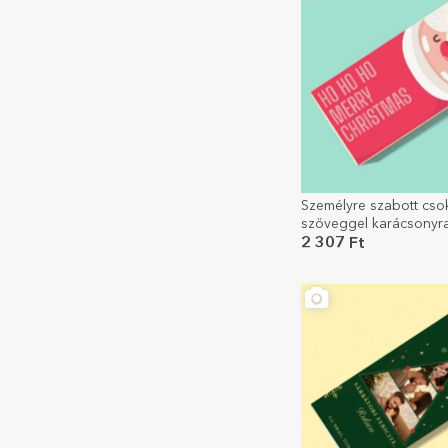
Személyre szabott cso
szöveggel karácsonyra
Ho
2 307 Ft