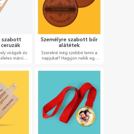
 szabott
Személyre szabott bőr
 ceruzák
alátétek
ly virágzik és
Szeretné még szebbé tenni a
életes március
napjukat? Hagyjon nekik egy
s 8-ára
kedves emléket a könnyen
személyre szabható
poháralátétek segítségével.