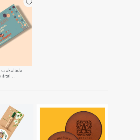
t csokoládé
 által