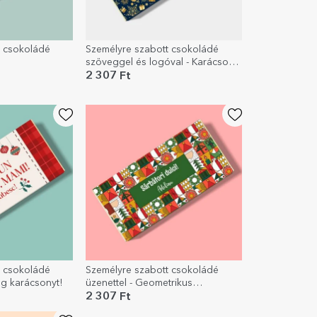
t csokoládé
Személyre szabott csokoládé
s
szöveggel és logóval - Karácsonyi
történet
2 307 Ft
t csokoládé
Személyre szabott csokoládé
g karácsonyt!
üzenettel - Geometrikus
karácsony
2 307 Ft