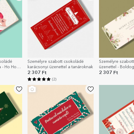
koládé
Személyre szabott csokoládé
Személyre szabot
 - Ho Ho
karácsonyi üzenettel a tanároknak
üzenettel - Boldo
2 307 Ft
2 307 Ft
(2)