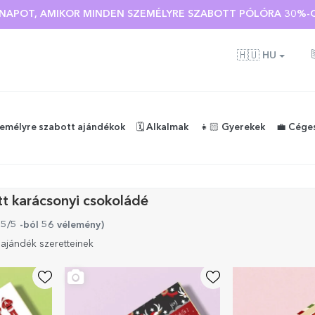
Ó NAPOT, AMIKOR MINDEN SZEMÉLYRE SZABOTT PÓLÓRA 30%-O
🇭🇺
HU
zemélyre szabott ajándékok
🗓️ Alkalmak
👧🏻 Gyerekek
💼 Cége
t karácsonyi csokoládé
 5/5 -ból 56 vélemény
)
ajándék szeretteinek