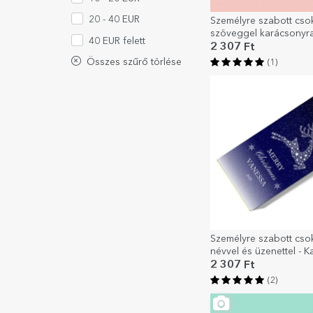
20 - 40 EUR
Személyre szabott cso
szöveggel karácsonyra
40 EUR felett
Mézeskalács
2 307 Ft
Összes szűrő törlése
(1)
Személyre szabott cso
névvel és üzenettel - K
éjszaka
2 307 Ft
(2)