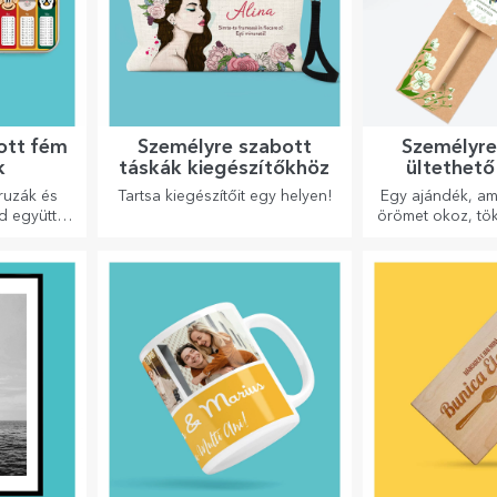
ott fém
Személyre szabott
Személyre
k
táskák kiegészítőkhöz
ültethető
eruzák és
Tartsa kiegészítőit egy helyen!
Egy ajándék, ame
nd együtt
örömet okoz, tök
 személyre
1-jére é
iban!