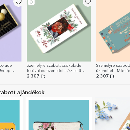
koládé
Személyre szabott csokoládé
Személyre szabot
 Ünnepi
fotóval és üzenettel – Az első
üzenettel – Mikulás
karácsonyunk
jóváhagyva
2 307 Ft
2 307 Ft
zabott ajándékok