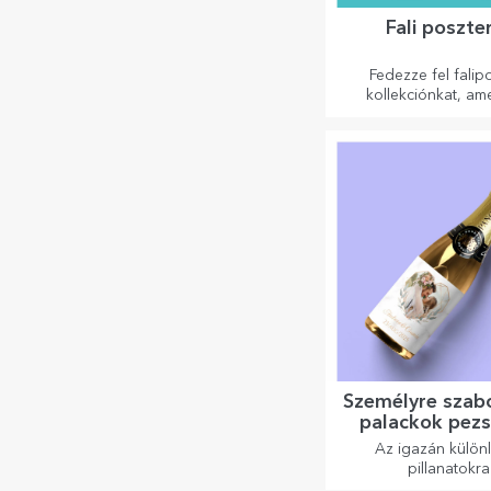
Fali poszte
Fedezze fel falip
kollekciónkat, am
professzionális nyo
hogy bármilyen 
átalakítsanak. Moder
élénk színek és 
minőség – tökéletes
hogy személyiséget
otthonának, irodáj
stúdiójának
Személyre szabo
palackok pez
Az igazán külön
pillanatokra