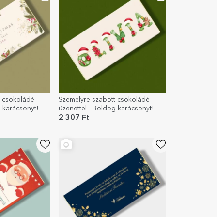
t csokoládé
Személyre szabott csokoládé
g karácsonyt!
üzenettel - Boldog karácsonyt!
2 307 Ft