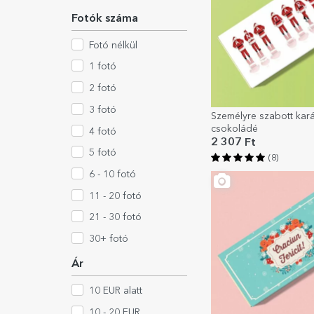
Fotók száma
Fotó nélkül
1 fotó
2 fotó
3 fotó
Személyre szabott kar
csokoládé
4 fotó
2 307 Ft
5 fotó
(8)
6 - 10 fotó
11 - 20 fotó
21 - 30 fotó
30+ fotó
Ár
10 EUR alatt
10 - 20 EUR