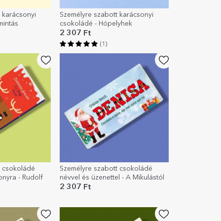
 karácsonyi
Személyre szabott karácsonyi
mintás
csokoládé - Hópelyhek
2 307 Ft
(1)
t csokoládé
Személyre szabott csokoládé
nyra - Rudolf
névvel és üzenettel - A Mikulástól
2 307 Ft