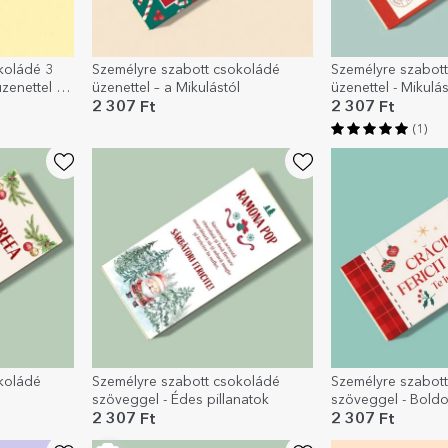
koládé 3
Személyre szabott csokoládé
Személyre szabot
zenettel -
üzenettel – a Mikulástól
üzenettel - Mikulá
2 307 Ft
2 307 Ft
(1)
koládé
Személyre szabott csokoládé
Személyre szabot
szöveggel - Édes pillanatok
szöveggel - Boldo
2 307 Ft
2 307 Ft