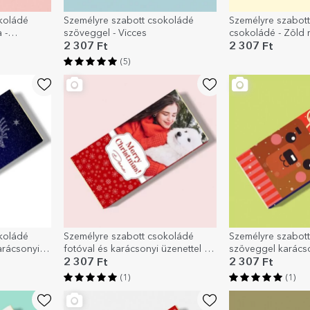
koládé
Személyre szabott csokoládé
Személyre szabott
 -
szöveggel - Vicces
csokoládé - Zöld 
2 307 Ft
2 307 Ft
(5)
koládé
Személyre szabott csokoládé
Személyre szabot
arácsonyi
fotóval és karácsonyi üzenettel -
szöveggel karácso
Hópelyhek
2 307 Ft
2 307 Ft
(1)
(1)