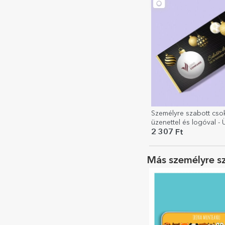
Személyre szabott cso
üzenettel és logóval -
üdvözlet
2 307 Ft
Más személyre s