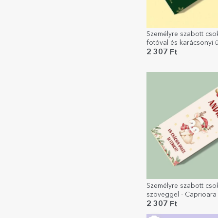
Személyre szabott cso
fotóval és karácsonyi ü
Karácsonyfa
2 307 Ft
Személyre szabott cso
szöveggel - Caprioara
2 307 Ft