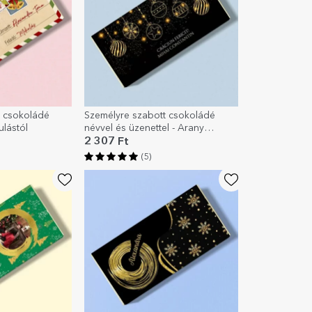
t csokoládé
Személyre szabott csokoládé
ulástól
névvel és üzenettel - Arany
karácsony
2 307 Ft
(5)