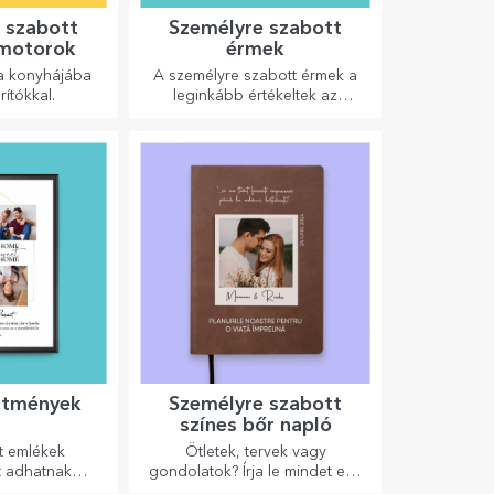
 szabott
Személyre szabott
motorok
érmek
 a konyhájába
A személyre szabott érmek a
ítókkal.
leginkább értékeltek az
elvégzett munkáért. Személyre
szabhatja őket, és elismerheti
az érdemeiket!
stmények
Személyre szabott
színes bőr napló
t emlékek
Ötletek, tervek vagy
t adhatnak
gondolatok? Írja le mindet egy
 személyre
személyre szabott naplóba, és