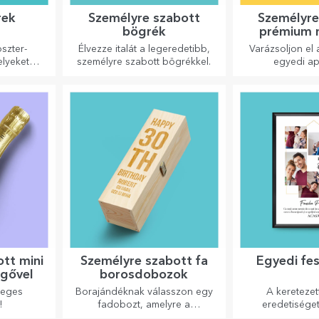
rek
Személyre szabott
Személyre
bögrék
prémium 
oszter-
Élvezze italát a legeredetibb,
Varázsoljon el
elyeket
személyre szabott bögrékkel.
egyedi apr
mtatásúak,
teret
n dizájn,
prémium
ek ahhoz,
 adjanak
ának vagy
.
tt mini
Személyre szabott fa
Egyedi fe
sgővel
borosdobozok
leges
Borajándéknak válasszon egy
A keretezet
!
fadobozt, amelyre a
eredetisége
legkülönlegesebb üzeneteket
otthonának,