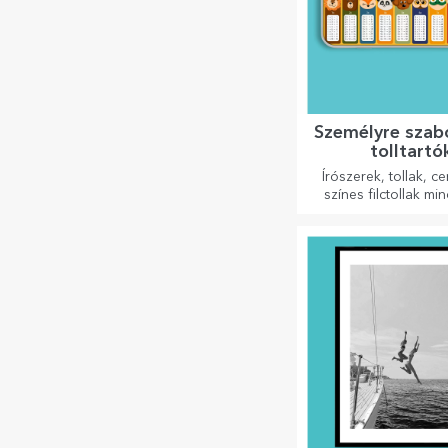
Személyre szab
tolltartó
Írószerek, tollak, c
színes filctollak mi
tárolhatók a StarGift
szabott tolltartó