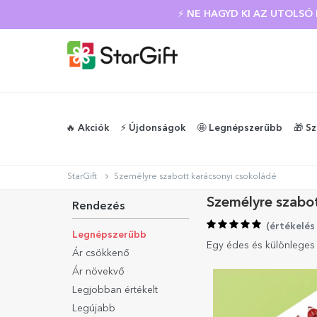
⚡ NE HAGYD KI AZ UTOLS
🔥 Akciók
⚡️ Újdonságok
🤩 Legnépszerűbb
🎁 S
StarGift
Személyre szabott karácsonyi csokoládé
Személyre szabot
Rendezés
(
értékelés
Legnépszerűbb
Egy édes és különleges 
Ár csökkenő
Ár növekvő
Legjobban értékelt
Legújabb