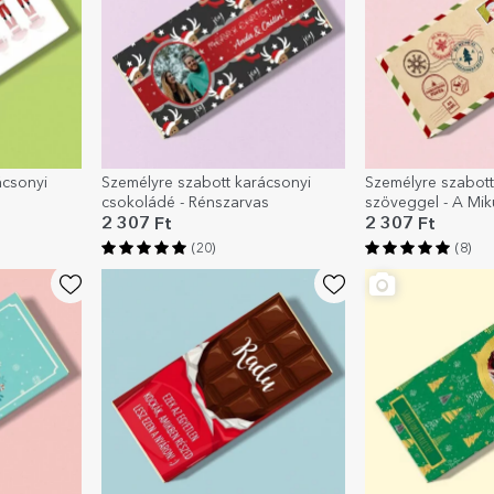
ácsonyi
Személyre szabott karácsonyi
Személyre szabot
csokoládé - Rénszarvas
szöveggel - A Mik
2 307 Ft
2 307 Ft
(20)
(8)