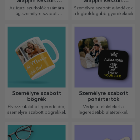
alapján készült
alapján készült
személyre szabott
személyre szabott
Az igazi szurkolók számára
Személyre szabott ajándékok
ajándékok – FC Rapid
ajándékok - TraLaLa
új, személyre szabott
a legboldogabb gyerekeknek
1923 Bukarest
termékekből álló kollekciót
készítettünk, a Rapid
hivatalos licencével, a fehér-
lila csapat
együttműködésével.
Személyre szabott
Személyre szabott
bögrék
pohártartók
Élvezze italát a legeredetibb,
Védje a felületeket a
személyre szabott bögrékkel.
legeredetibb alátétekkel.