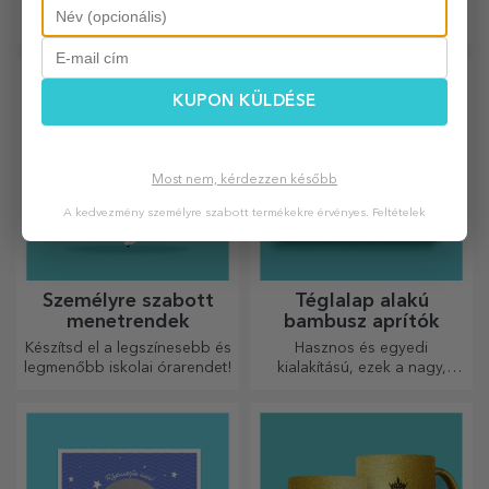
A legédesebb ajándékok
Hasznos és stílusos,
szeretteidnek!
személyre szabott termoszok,
amelyekkel bármelyik
évszakban élvezheti kedvenc
italát.
KUPON KÜLDÉSE
Most nem, kérdezzen később
A kedvezmény személyre szabott termékekre érvényes.
Feltételek
Személyre szabott
Téglalap alakú
menetrendek
bambusz aprítók
Készítsd el a legszínesebb és
Hasznos és egyedi
legmenőbb iskolai órarendet!
kialakítású, ezek a nagy,
gravírozott vágódeszkák
tökéletesek a konyhában
elkészített legfinomabb
ételekhez.