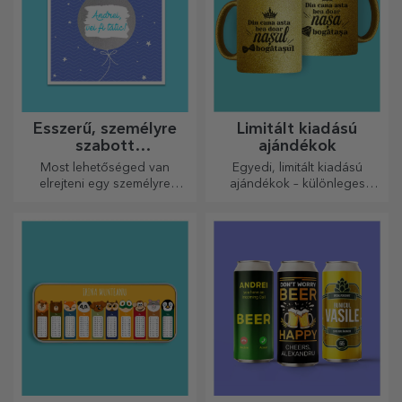
Ésszerű, személyre
Limitált kiadású
szabott
ajándékok
üdvözlőkártyák és
Most lehetőséged van
Egyedi, limitált kiadású
kártyák
elrejteni egy személyre
ajándékok – különleges
szabott üzenetet
meglepetések felejthetetlen
szeretteidnek, és meglepni
pillanatokhoz
őket bármilyen alkalomra.