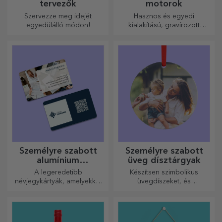
tervezők
motorok
Szervezze meg idejét
Hasznos és egyedi
egyedülálló módon!
kialakítású, gravírozott
vágódeszkák tökéletesek a
konyhában elkészített
legfinomabb ételekhez.
Személyre szabott
Személyre szabott
alumínium
üveg dísztárgyak
névjegykártyák
A legeredetibb
Készítsen szimbolikus
névjegykártyák, amelyekkel
üvegdíszeket, és
kiemelkedhet a tömegből
ajándékozza meg szeretteit
eredeti és egyedi
ajándékokkal!