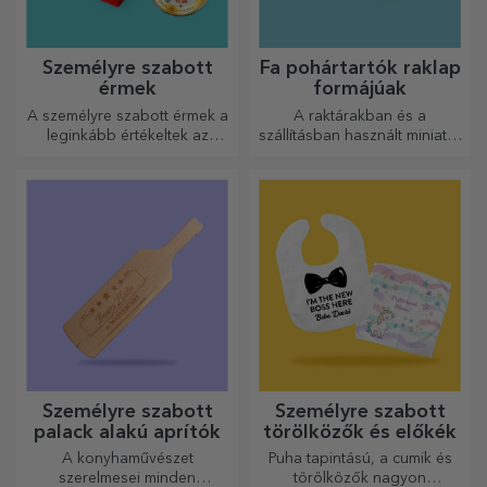
Személyre szabott
Fa pohártartók raklap
érmek
formájúak
A személyre szabott érmek a
A raktárakban és a
leginkább értékeltek az
szállításban használt miniatűr
elvégzett munkáért.
raklapok mintájára készült,
Személyre szabhatja őket, és
hiteles megjelenést biztosít.
elismerheti az érdemeiket!
Személyre szabott
Személyre szabott
palack alakú aprítók
törölközők és előkék
A konyhaművészet
Puha tapintású, a cumik és
szerelmesei minden
törölközők nagyon