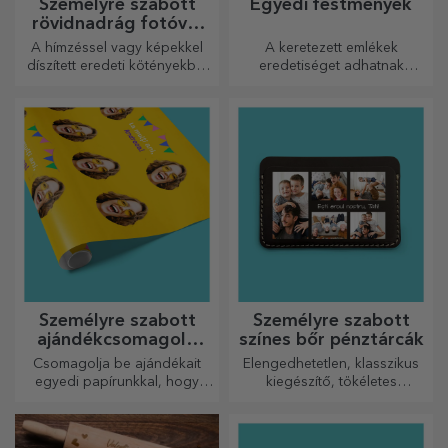
Személyre szabott
Egyedi festmények
rövidnadrág fotóval
vagy hímzéssel
A hímzéssel vagy képekkel
A keretezett emlékek
díszített eredeti kötényekből
eredetiséget adhatnak
álló vonzó kollekció tökéletes
otthonának, személyre
ajándék a főzés
szabhatják festményeit és
szerelmeseinek.
megalkothatják saját
történetét!
Személyre szabott
Személyre szabott
ajándékcsomagoló
színes bőr pénztárcák
papír
Csomagolja be ajándékait
Elengedhetetlen, klasszikus
egyedi papírunkkal, hogy
kiegészítő, tökéletes
még kinyitni sem akarják majd
mindenkinek!
őket.