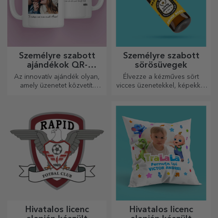
Személyre szabott
Személyre szabott
ajándékok QR-
sörösüvegek
kódokkal
Az innovatív ajándék olyan,
Élvezze a kézműves sört
amely üzenetet közvetít.
vicces üzenetekkel, képekkel
Válasszon olyanokat, amelyek
vagy mintákkal, amelyek
QR-kóddal és hozzáadott
minden évszakra tökéletesen
linkkel rendelkeznek, hogy a
illenek.
legegyedibb reakciókat
váltsa ki!
Hivatalos licenc
Hivatalos licenc