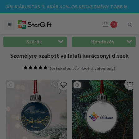
 AKÁR 40%-OS KEDVEZMÉNY TÖBB MINT 100 SZEMÉLYRE SZABOT
0
Szűrők
Rendezés
Személyre szabott vállalati karácsonyi díszek
(
értékelés 5/5 -ból 3 vélemény
)