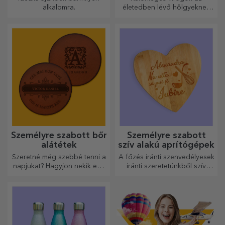
alkalomra.
életedben lévő hölgyeknek
és fiatal hölgyeknek.
Személyre szabott bőr
Személyre szabott
alátétek
szív alakú aprítógépek
Szeretné még szebbé tenni a
A főzés iránti szenvedélyesek
napjukat? Hagyjon nekik egy
iránti szeretetünkből szív
kedves emléket a könnyen
alakú ajándékokat
személyre szabható
készítettünk a legügyesebb
poháralátétek segítségével.
háziasszonyok számára.