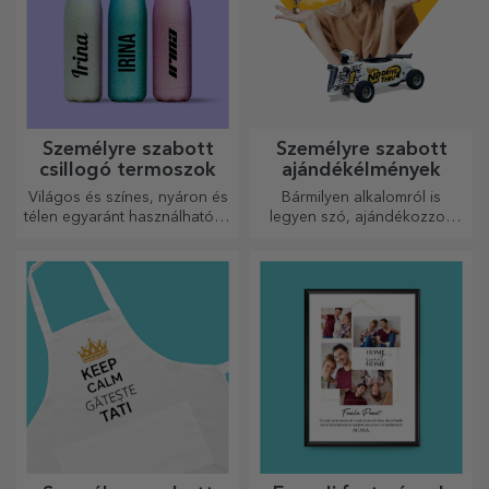
Személyre szabott
Személyre szabott
csillogó termoszok
ajándékélmények
Világos és színes, nyáron és
Bármilyen alkalomról is
télen egyaránt használható, a
legyen szó, ajándékozzon
termoszok könnyen
emlékezetes élményt –
személyre szabhatók és
felejthetetlen emlékeket,
bárhová magaddal viheted
adrenalin- vagy relaxációs
őket!
élményeket.