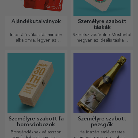
Ajándékutalványok
Személyre szabott
táskák
Inspiráló választás minden
Szeretsz vásárolni? Mostantól
alkalomra, legyen az
megvan az ideális táska a
születésnap, ünnepnap vagy
kisebb vásárlásokhoz, tágas
más különleges pillanat.
és nagyon elegáns.
Személyre szabott fa
Személyre szabott
borosdobozok
pezsgők
Borajándéknak válasszon
Ha igazán emlékezetes
egy fadobozt, amelyre a
eseményt szeretne, válassza