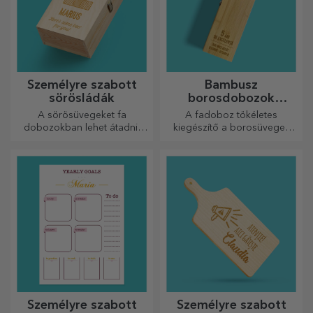
Személyre szabott
Bambusz
sörösládák
borosdobozok
kiegészítőkkel
A sörösüvegeket fa
A fadoboz tökéletes
dobozokban lehet átadni,
kiegészítő a borosüvegek
amelyekre a címzett nevét és
elegáns bemutatásához.
egy személyre szóló üzenetet
lehet gravírozni.
Személyre szabott
Személyre szabott