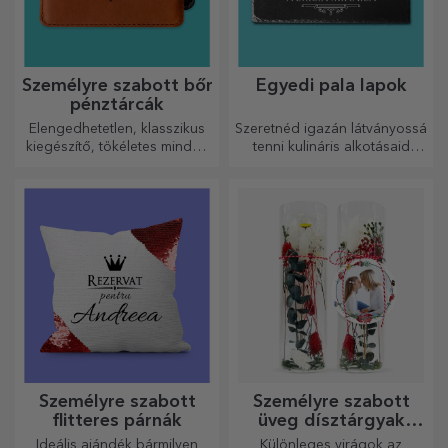
Személyre szabott bőr
Egyedi pala lapok
pénztárcák
Elengedhetetlen, klasszikus
Szeretnéd igazán látványossá
kiegészítő, tökéletes minden
tenni kulináris alkotásaid
férfi számára!
tálalását? Válassz pala
tányérokat, és alkoss saját
dizájnt!
Személyre szabott
Személyre szabott
flitteres párnák
üveg dísztárgyak
konzervált virágokkal
Ideális ajándék bármilyen
Különleges virágok az