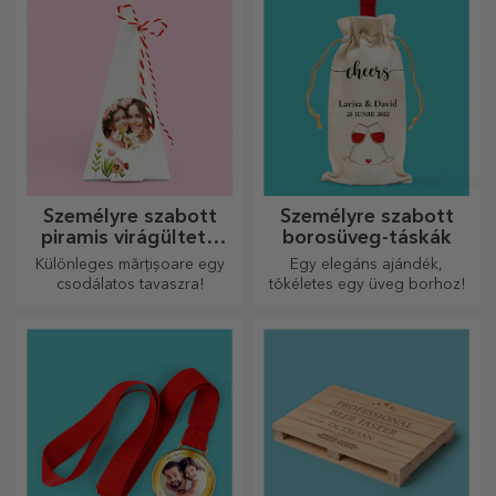
Személyre szabott
Személyre szabott
piramis virágültető
borosüveg-táskák
készletek
Különleges mărțișoare egy
Egy elegáns ajándék,
csodálatos tavaszra!
tökéletes egy üveg borhoz!