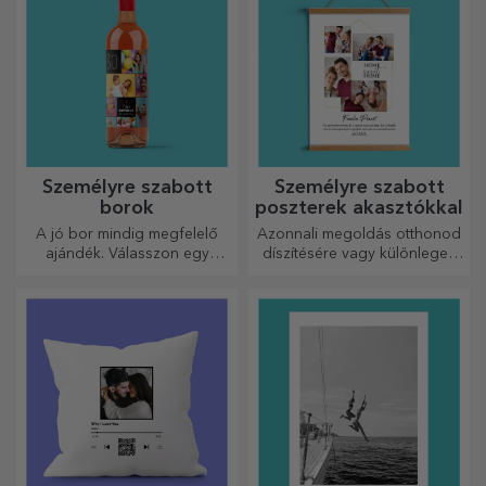
Személyre szabott
Személyre szabott
borok
poszterek akasztókkal
A jó bor mindig megfelelő
Azonnali megoldás otthonod
ajándék. Válasszon egy
díszítésére vagy különleges
személyre szabottat, és adja
ajándék szeretteidnek!
át a címzett nevével ellátva.