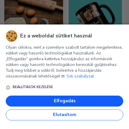
Ez a weboldal sütiket használ
Olyan célokra, mint a személyre szabott tartalom megjelenítése,
sütiket vagy hasonló technológiákat használunk. Az
Személyre szabott
Személyre szabott
„Elfogadás” gombra kattintva hozzájárulsz az információk
poháralátétek
fekete bögrék
sütiken vagy hasonló technológiákon keresztüli gyűjtéséhez.
A legszebb tészta
Örökítse meg az izgalmat egy
Tudj meg többet a sütikről, beleértve a hozzájárulás
elkészítésének titka, hogy a
meséből kilépett ajándékkal!
visszavonásának lehetőségét itt:
Süti szabályzat
varázslatos sodrófáinkat
A teljesen fekete bögrék
használja. A piték isteni
képekkel vagy szöveggel
BEÁLLÍTÁSOK KEZELÉSE
finomságúak lesznek!
mindenkit lenyűgöznek, aki
megkapja őket ajándékba.
Elfogadás
Elutasítom