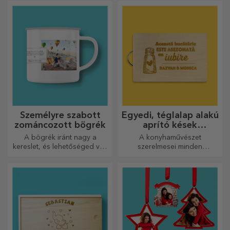
irodai kiegészítővel.
Személyre szabott
Egyedi, téglalap alakú
zománcozott bögrék
aprító kések
fogantyúval
A bögrék iránt nagy a
A konyhaművészet
kereslet, és lehetőséged van
szerelmesei minden
személyre szabni őket, és
dicséretet megérdemelnek,
magaddal vinni bárhová
ezért az ízletes ételek a
mész, mert a zománcozottak
legkreatívabb aprítókkal
nem törnek össze.
készülnek. Válassza ki a
megfelelőt!