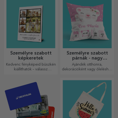
szabott kártyával vagy
plüssjátékok, amelyek
üdvözlőkártyával.
pontosan alkalmasak
ölelgetésre!
Személyre szabott
Személyre szabott
képkeretek
párnák - nagy
méretben
Kedvenc fényképeid büszkén
Ajándék otthonra,
kiállíthatók – válassz
dekorációként vagy öleléshez
személyre szabott
– a személyre szabott párnák
képkereteket!
minden alkalomra
tökéletesek.