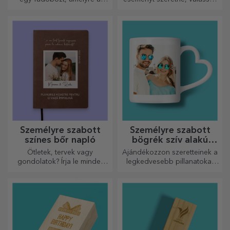
legkülönlegesebb üzeneteket
a pezsgő címkéjének
gravírozták.
személyre szabását, és
élvezze a pillanatot a
legteljesebb mértékben!
Személyre szabott
Személyre szabott
színes bőr napló
bögrék szív alakú
fogantyúval
Ötletek, tervek vagy
Ajándékozzon szeretteinek a
gondolatok? Írja le mindet
legkedvesebb pillanatokat
egy személyre szabott
személyre szabott, szív alakú
naplóba, és őrizze meg
fülű bögrékkel.
minden emlékét.