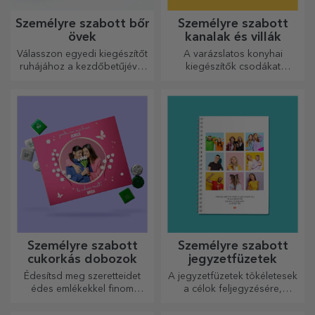
Személyre szabott bőr
Személyre szabott
övek
kanalak és villák
Válasszon egyedi kiegészítőt
A varázslatos konyhai
ruhájához a kezdőbetűjével
kiegészítők csodákat
vagy nevével! A személyre
művelnek! A villák és kanalak
szabott övek eleganciát és
remek csapatot alkotnak a
stílust kölcsönöznek!
legkifinomultabb receptek
elkészítéséhez.
Személyre szabott
Személyre szabott
cukorkás dobozok
jegyzetfüzetek
Édesítsd meg szeretteidet
A jegyzetfüzetek tökéletesek
édes emlékekkel finom
a célok feljegyzésére,
édességekből álló
ideálisak ilyen feladatokhoz.
dobozokban!