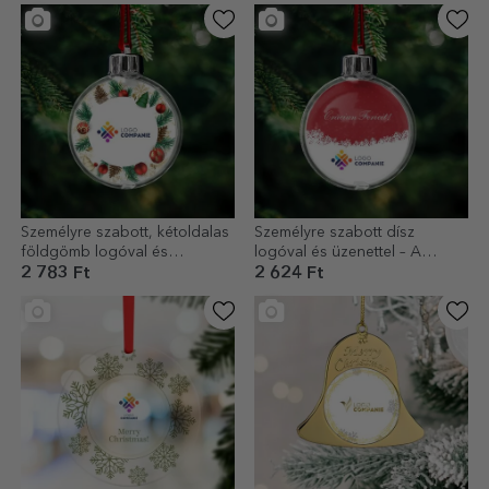
Személyre szabott, kétoldalas
Személyre szabott dísz
földgömb logóval és
logóval és üzenettel – A
üzenettel – Boldog ünnepeket!
karácsony varázsa
2 783 Ft
2 624 Ft