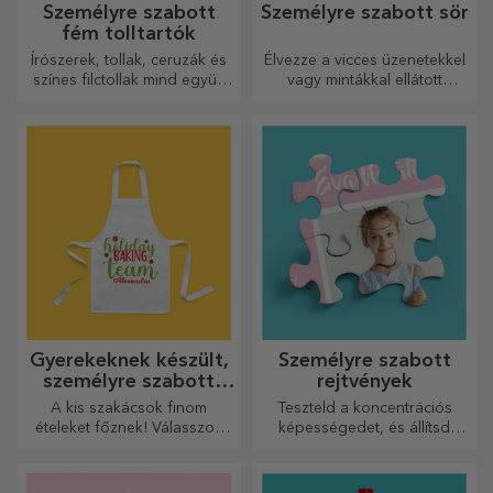
Személyre szabott
Személyre szabott sör
fém tolltartók
Írószerek, tollak, ceruzák és
Élvezze a vicces üzenetekkel
színes filctollak mind együtt
vagy mintákkal ellátott
tárolhatók a StarGift
sörösdobozt!
személyre szabott
tolltartóiban!
Gyerekeknek készült,
Személyre szabott
személyre szabott
rejtvények
rövidnadrágok
A kis szakácsok finom
Teszteld a koncentrációs
ételeket főznek! Válasszon
képességedet, és állítsd
egy neki megfelelő kötényt,
össze a személyre szabott
és álljon mellé a konyhában!
kirakós játék képét a kedvenc
fotóidból.