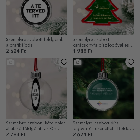
Személyre szabott földgömb
Személyre szabott
a grafikáiddal
karácsonyfa dísz logóval és
üzenettel - kis fa modell
2 624 Ft
1 988 Ft
Személyre szabott, kétoldalas
Személyre szabott dísz
átlátszó földgömb az Ön
logóval és üzenettel – Boldog
grafikájával
karácsonyt!
2 783 Ft
2 624 Ft