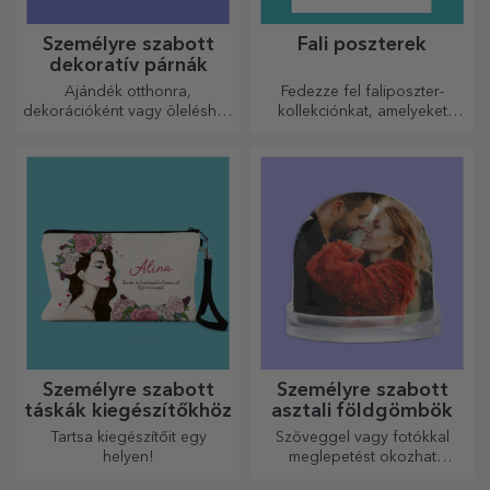
Személyre szabott
Fali poszterek
dekoratív párnák
Ajándék otthonra,
Fedezze fel faliposzter-
dekorációként vagy öleléshez
kollekciónkat, amelyeket
– a személyre szabott párnák
professzionális
minden alkalomra
nyomtatásúak, hogy
tökéletesek.
bármilyen teret átalakítsanak.
Modern dizájn, élénk színek
és prémium minőség –
tökéletesek ahhoz, hogy
személyiséget adjanak
otthonának, irodájának vagy
stúdiójának.
Személyre szabott
Személyre szabott
táskák kiegészítőkhöz
asztali földgömbök
Tartsa kiegészítőit egy
Szöveggel vagy fotókkal
helyen!
meglepetést okozhat
szeretteinek egy különleges