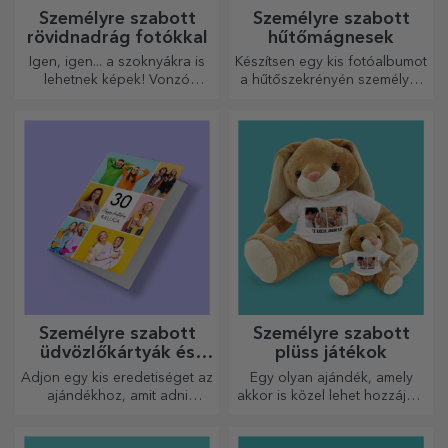
Személyre szabott
Személyre szabott
rövidnadrág fotókkal
hűtőmágnesek
Igen, igen... a szoknyákra is
Készítsen egy kis fotóalbumot
lehetnek képek! Vonzó
a hűtőszekrényén személyre
kollekció eredeti
szabott mágnesekkel!
szoknyákból.
Személyre szabott
Személyre szabott
üdvözlőkártyák és
plüss játékok
képeslapok
Adjon egy kis eredetiséget az
Egy olyan ajándék, amely
ajándékhoz, amit adni
akkor is közel lehet hozzájuk,
szeretne. Töltse ki az
amikor Ön nincs ott, a
ajándékot egy személyre
személyre szabott