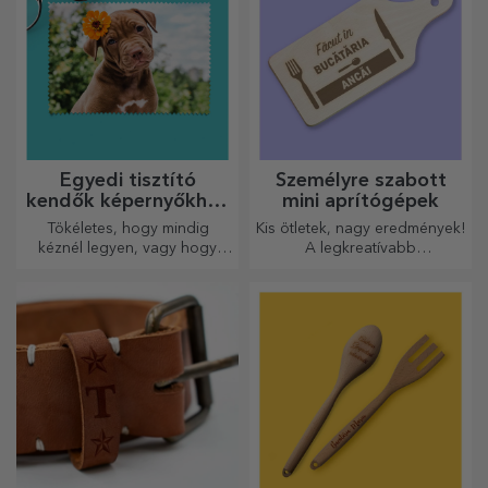
Egyedi tisztító
Személyre szabott
kendők képernyőkhöz
mini aprítógépek
és szemüvegekhez
Tökéletes, hogy mindig
Kis ötletek, nagy eredmények!
kéznél legyen, vagy hogy
A legkreatívabb
gondoskodó ajándékként
aprítógépekkel készülnek a
adja át szeretteinek.
legfinomabb ételek, válassza
ki a legmegfelelőbbet!