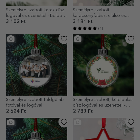
Személyre szabott kerek dísz
Személyre szabott
logóval és üzenettel - Boldog
karácsonyfadísz, elülső és
karácsonyt!
hátsó oldalon logóval - Bell
3 102 Ft
3 181 Ft
modell
(1)
Személyre szabott földgömb
Személyre szabott, kétoldalas
fotóval és logóval
dísz logóval és üzenettel –
Boldog karácsonyt!
2 624 Ft
2 783 Ft