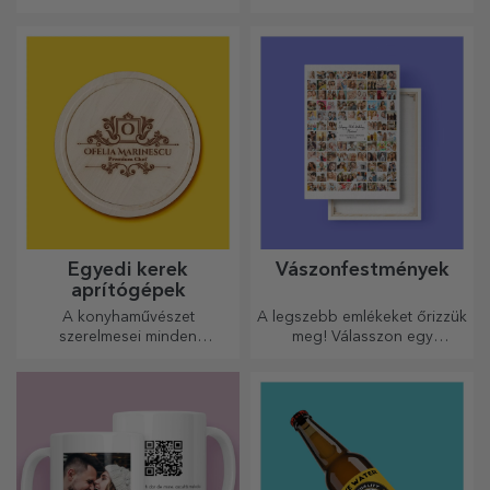
dicséretet megérdemelnek. A
hasznosak és tökéletesek,
palack alakú aprítók
hogy bárhová magaddal
tökéletesek a kész ételek
vihesd őket!
tálalásához.
Egyedi kerek
Vászonfestmények
aprítógépek
A konyhaművészet
A legszebb emlékeket őrizzük
szerelmesei minden
meg! Válasszon egy
dicséretet megérdemelnek,
ajándékot, amely érzelmeket
ezért az ízletes ételek a
kelt!
legkreatívabb aprítókkal
készülnek. Válassza ki a
megfelelőt!