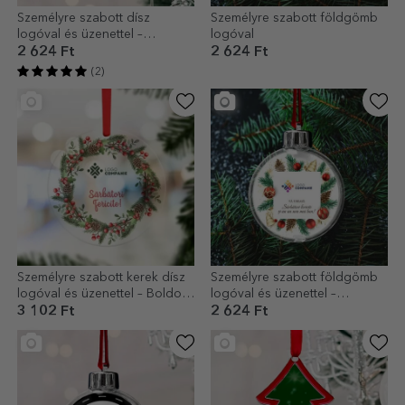
Személyre szabott dísz
Személyre szabott földgömb
logóval és üzenettel –
logóval
Karácsonyi történet
2 624 Ft
2 624 Ft
(2)
Személyre szabott kerek dísz
Személyre szabott földgömb
logóval és üzenettel – Boldog
logóval és üzenettel –
ünnepeket!
karácsonyi modell
3 102 Ft
2 624 Ft