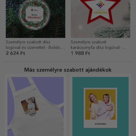
Személyre szabott dísz
Személyre szabott
logóval és üzenettel - Boldog
karácsonyfa dísz logóval -
karácsonyt!
Csillag modell
2 624 Ft
1 988 Ft
Más személyre szabott ajándékok