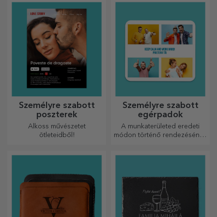
Személyre szabott
Személyre szabott
poszterek
egérpadok
Alkoss művészetet
A munkaterületed eredeti
ötleteidből!
módon történő rendezésének
egyik módja az, hogy
személyre szabod a
legmenőbb egérpadjaidat.