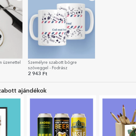
m üzenettel
Személyre szabott bögre
szöveggel - Fodrász
2 943 Ft
zabott ajándékok