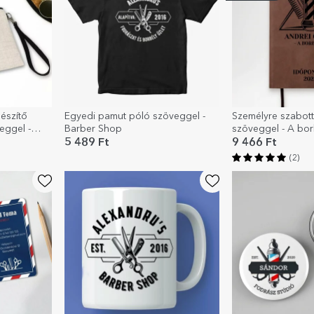
észítő
Egyedi pamut póló szöveggel -
Személyre szabott
eggel -
Barber Shop
szöveggel - A bor
5 489 Ft
9 466 Ft
(2)