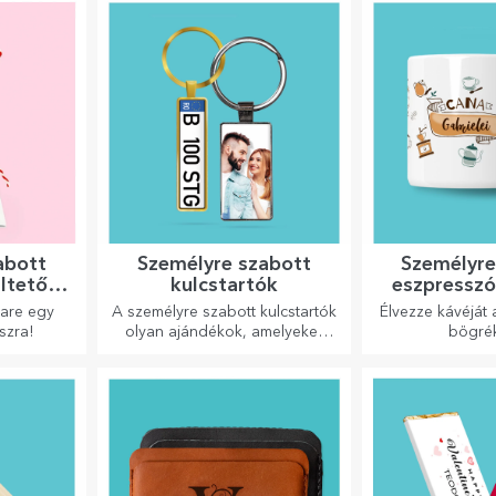
linkkel rendelkeznek, hogy a
legegyedibb reakciókat váltsa
ki!
abott
Személyre szabott
Személyre
ültető
kulcstartók
eszpresszó
k
oare egy
A személyre szabott kulcstartók
Élvezze kávéját 
szra!
olyan ajándékok, amelyeket
bögré
mindig magaddal vihetsz, és
amelyek tökéletesen alkalmasak
arra, hogy minden nap
emlékeztessék őket rád.