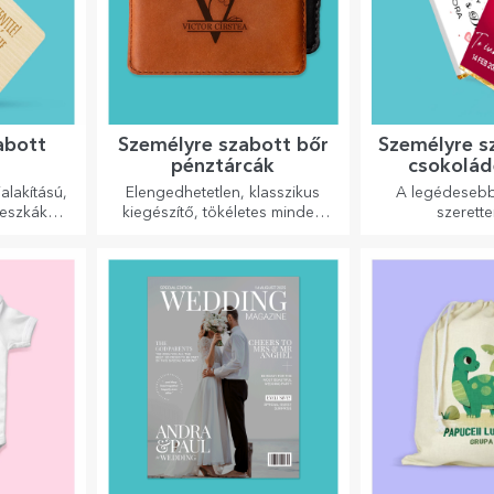
abott
Személyre szabott bőr
Személyre s
k
pénztárcák
csokolád
alakítású,
Elengedhetetlen, klasszikus
A legédeseb
deszkák
kiegészítő, tökéletes minden
szerette
nyhában
férfi számára!
nomabb