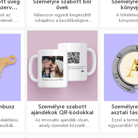
ott üveg
Személyre szabott bőr
Személyre
zervált
övek
könyvj
l
gok az
Válasszon egyedi kiegészítőt
A tökélete
yeknek és
ruhájához a kezdőbetűjével
könyvmol
nek.
vagy nevével! A személyre
szabott övek eleganciát és
stílust kölcsönöznek!
ambusz
Személyre szabott
Személyre
ajándékok QR-kódokkal
asztali tá
alakítású,
Az innovatív ajándék olyan,
Ezzel a termé
deszkák
amely üzenetet közvetít.
egyszerűbb! V
nyhában
Válasszon olyanokat, amelyek
bárhová i
nomabb
QR-kóddal és hozzáadott