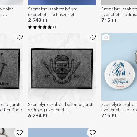
oldalas
Személyre szabott bögre
Személyre szabott
ya
üzenettel - Fodrászüzlet
üzenettel - Fodrás
op
2 943 Ft
715 Ft
(1)
ri bejárati
Személyre szabott beltéri bejárati
Személyre szabott
Barber Shop
szőnyeg üzenettel -
üzenettel – Legjo
Fodrászszalon
6 284 Ft
715 Ft