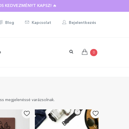
S KEDVEZMÉNYT KAPSZ! 🔥
Blog
Kapcsolat
Bejelentkezés
s
0
iss megjelenéssé varázsolnak.