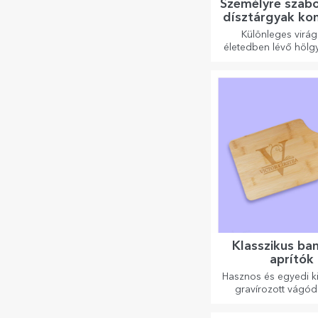
Személyre szab
dísztárgyak kon
virágokka
Különleges virá
életedben lévő hölg
fiatal hölgyek
Klasszikus b
aprítók
Hasznos és egyedi ki
gravírozott vágó
tökéletesek a ko
elkészített legfi