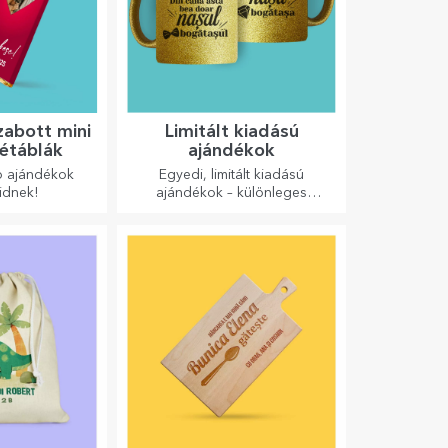
zabott mini
Limitált kiadású
étáblák
ajándékok
b ajándékok
Egyedi, limitált kiadású
idnek!
ajándékok – különleges
meglepetések felejthetetlen
pillanatokhoz