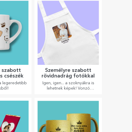
 szabott
Személyre szabott
s csészék
rövidnadrág fotókkal
a legeredetibb
Igen, igen... a szoknyákra is
kből!
lehetnek képek! Vonzó
kollekció eredeti szoknyákból.