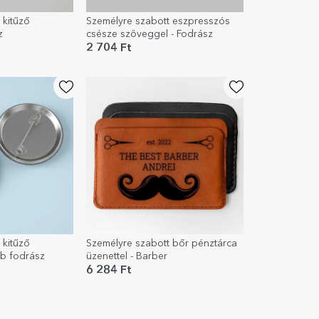
 kitűző
Személyre szabott eszpresszós
z
csésze szöveggel - Fodrász
2 704 Ft
 kitűző
Személyre szabott bőr pénztárca
bb fodrász
üzenettel - Barber
6 284 Ft