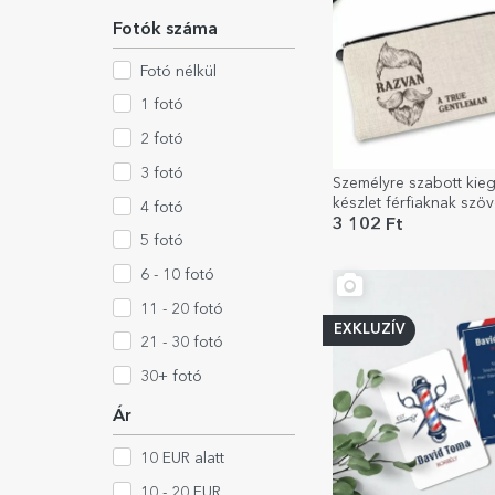
Fotók száma
Fotó nélkül
1 fotó
2 fotó
3 fotó
Személyre szabott kieg
készlet férfiaknak szöv
4 fotó
Gentleman
3 102 Ft
5 fotó
6 - 10 fotó
11 - 20 fotó
EXKLUZÍV
21 - 30 fotó
30+ fotó
Ár
10 EUR alatt
10 - 20 EUR