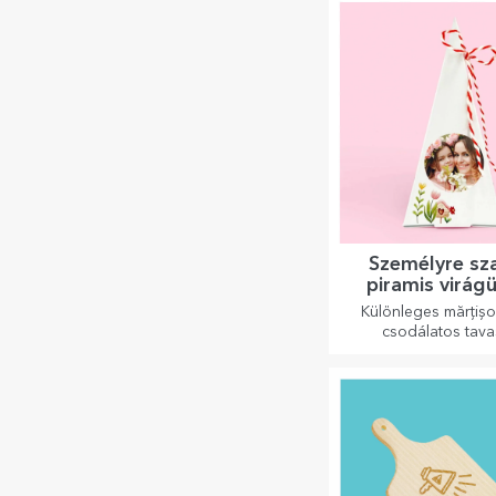
ételekhez.
Személyre sz
piramis virág
készlete
Különleges mărțiș
csodálatos tava