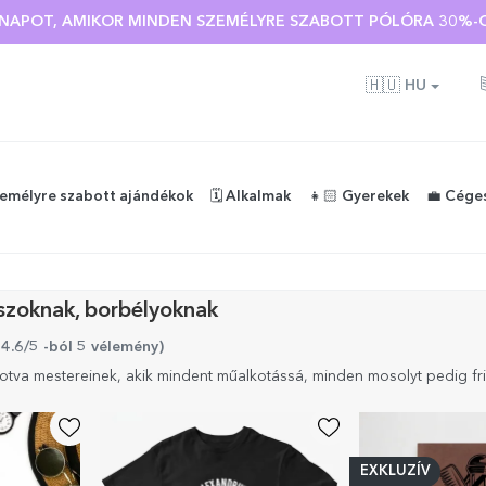
Ó NAPOT, AMIKOR MINDEN SZEMÉLYRE SZABOTT PÓLÓRA 30%-O
🇭🇺
HU
zemélyre szabott ajándékok
🗓️ Alkalmak
👧🏻 Gyerekek
💼 Cége
szoknak, borbélyoknak
 4.6/5 -ból 5 vélemény
)
otva mestereinek, akik mindent műalkotássá, minden mosolyt pedig fr
EXKLUZÍV