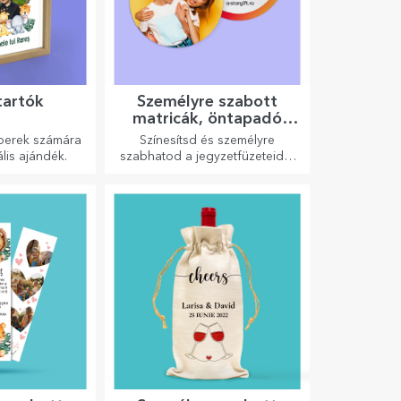
tartók
Személyre szabott
matricák, öntapadó
címkék
berek számára
Színesítsd és személyre
ális ajándék.
szabhatod a jegyzetfüzeteidet
és naplóidat.