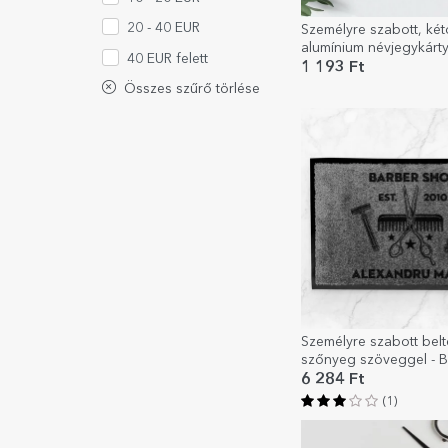
20 - 40 EUR
Személyre szabott, két
alumínium névjegykárt
40 EUR felett
szöveggel - Barber Sh
1 193 Ft
Összes szűrő törlése
Személyre szabott belté
szőnyeg szöveggel - 
6 284 Ft
(1)