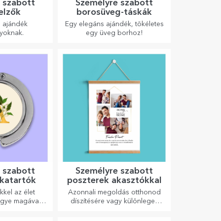
 szabott
Személyre szabott
elzők
borosüveg-táskák
s ajándék
Egy elegáns ajándék, tökéletes
yoknak.
egy üveg borhoz!
 szabott
Személyre szabott
skatartók
poszterek akasztókkal
kkel az élet
Azonnali megoldás otthonod
igye magával
díszítésére vagy különleges
s megy!
ajándék szeretteidnek!