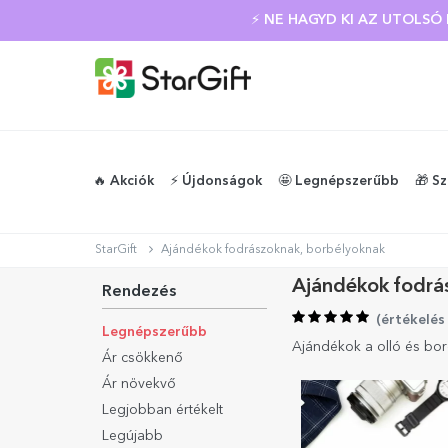
⚡ NE HAGYD KI AZ UTOLS
🔥 Akciók
⚡️ Újdonságok
🤩 Legnépszerűbb
🎁 S
StarGift
Ajándékok fodrászoknak, borbélyoknak
Ajándékok fodrá
Rendezés
(
értékelés
Legnépszerűbb
Ajándékok a olló és bor
Ár csökkenő
Ár növekvő
Legjobban értékelt
Legújabb