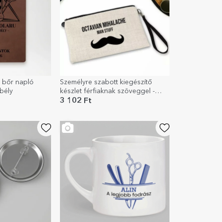
 bőr napló
Személyre szabott kiegészítő
bély
készlet férfiaknak szöveggel -
Bajusz
3 102 Ft