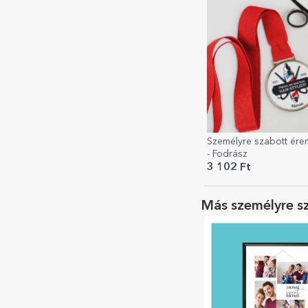
Személyre szabott ére
- Fodrász
3 102 Ft
Más személyre s