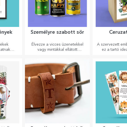
ények
Személyre szabott sör
Ceruza
lékek
Élvezze a vicces üzenetekkel
A szervezett em
hatnak
vagy mintákkal ellátott
ez a tartó ide
mélyre
sörösdobozt!
yeit és
történetét!