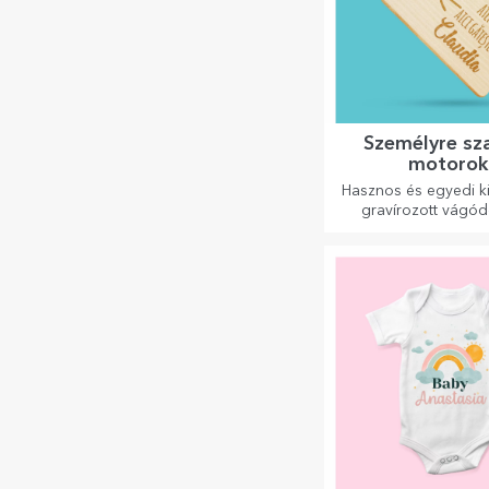
Személyre sz
motoro
Hasznos és egyedi ki
gravírozott vágó
tökéletesek a ko
elkészített legfi
ételekhez.