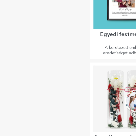
Egyedi festm
A keretezett em
eredetiséget ad
otthonának, sze
szabhatják festmén
megalkothatják saját 