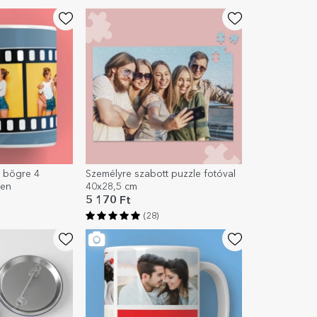
t bögre 4
Személyre szabott puzzle fotóval
sen
40x28,5 cm
5 170 Ft
(28)