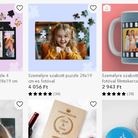
zle 4
Személyre szabott puzzle 28x19
Személyre szabot
 28x19 cm
cm-es fotóval
fotóval filmtekerc
4 056 Ft
2 943 Ft
(34)
(38)