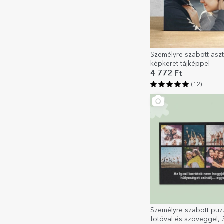
Személyre szabott aszt
képkeret tájképpel
4 772 Ft
(12)
Személyre szabott puz
fotóval és szöveggel,