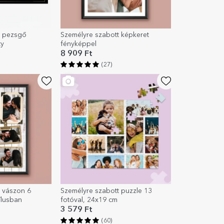
t pezsgő
Személyre szabott képkeret
ty
fényképpel
8 909 Ft
(27)
 vászon 6
Személyre szabott puzzle 13
tílusban
fotóval, 24x19 cm
3 579 Ft
(60)