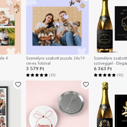
zle 4
Személyre szabott puzzle 24x19
Személyre szabot
cm-es fotóval
szöveggel - Elegá
3 579 Ft
6 363 Ft
(35)
(92)