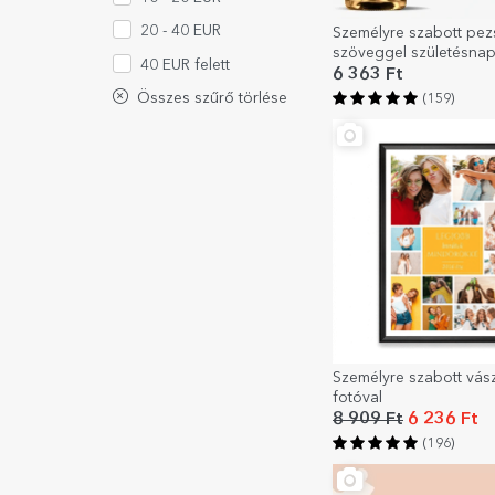
20 - 40 EUR
Személyre szabott pe
szöveggel születésnap
40 EUR felett
Arany
6 363 Ft
Összes szűrő törlése
(159)
Személyre szabott vás
fotóval
8 909 Ft
6 236 Ft
(196)