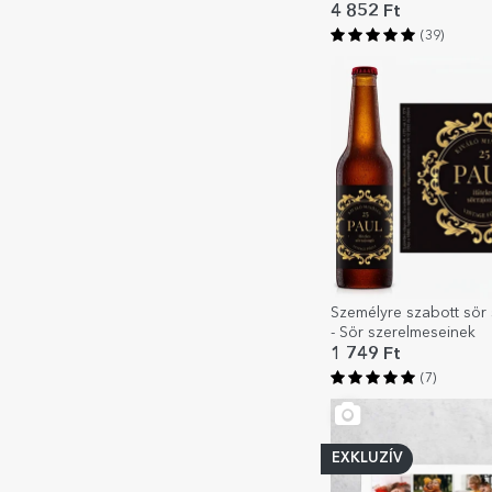
4 852 Ft
(39)
Személyre szabott sör
- Sör szerelmeseinek
1 749 Ft
(7)
EXKLUZÍV