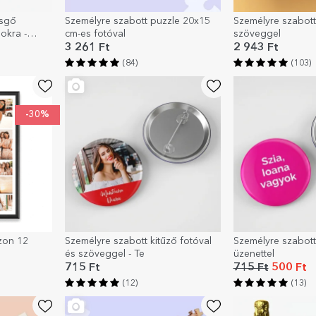
zsgő
Személyre szabott puzzle 20x15
Személyre szabot
okra -
cm-es fotóval
szöveggel
3 261 Ft
2 943 Ft
(84)
(103)
-30%
zon 12
Személyre szabott kitűző fotóval
Személyre szabott
és szöveggel - Te
üzenettel
715 Ft
715 Ft
500 Ft
(12)
(13)