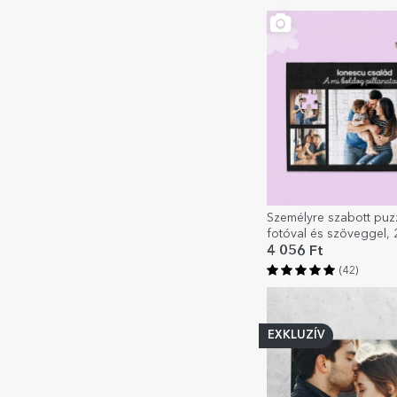
Személyre szabott puz
fotóval és szöveggel,
4 056 Ft
(42)
EXKLUZÍV