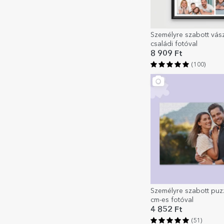
Személyre szabott vás
családi fotóval
8 909 Ft
(100)
Személyre szabott puz
cm-es fotóval
4 852 Ft
(51)