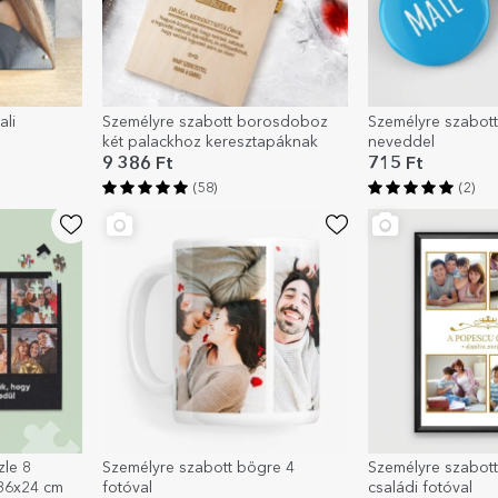
ali
Személyre szabott borosdoboz
Személyre szabott
két palackhoz keresztapáknak
neveddel
9 386 Ft
715 Ft
(58)
(2)
zle 8
Személyre szabott bögre 4
Személyre szabott
 36x24 cm
fotóval
családi fotóval