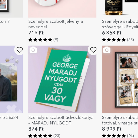
zon 7
Személyre szabott jelvény a
Személyre szabot
neveddel
szöveggel - Royal
715 Ft
6 363 Ft
(9)
(53)
zle 36x24
Személyre szabott üdvözlőkártya
Személyre szabott
– MARADJ NYUGODT
fotóval, vintage s
874 Ft
8 909 Ft
(23)
(94)