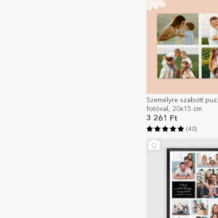
Személyre szabott puz
fotóval, 20x15 cm
3 261 Ft
(40)