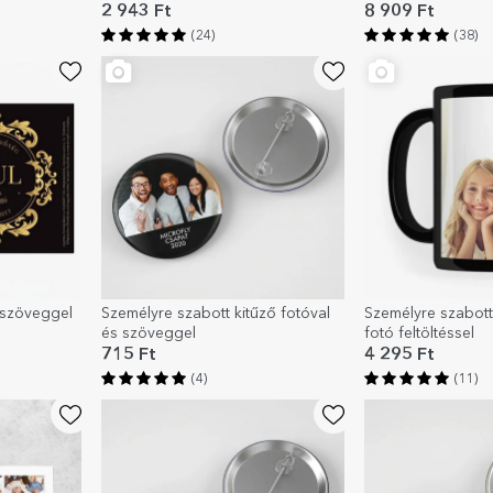
2 943 Ft
8 909 Ft
(24)
(38)
 szöveggel
Személyre szabott kitűző fotóval
Személyre szabott
és szöveggel
fotó feltöltéssel
715 Ft
4 295 Ft
(4)
(11)