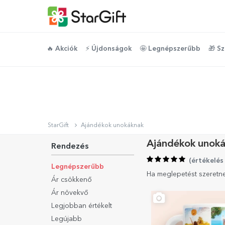
🔥 Akciók
⚡️ Újdonságok
🤩 Legnépszerűbb
🎁 S
StarGift
Ajándékok unokáknak
Ajándékok unok
Rendezés
(
értékelés
Legnépszerűbb
Ha meglepetést szeretne
Ár csökkenő
Ár növekvő
Legjobban értékelt
Legújabb