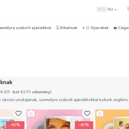
🇭🇺
HU
zemélyre szabott ajándékok
🗓️ Alkalmak
👧🏻 Gyerekek
💼 Cége
áknak
 4.9/5 -ból 4270 vélemény
)
 okozni unokájának, személyre szabott ajándékokkal tudunk segíteni.
-40%
-40%