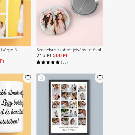
t bögre 5
Személyre szabott jelvény fotóval
715 Ft
500 Ft
Ft
(53)