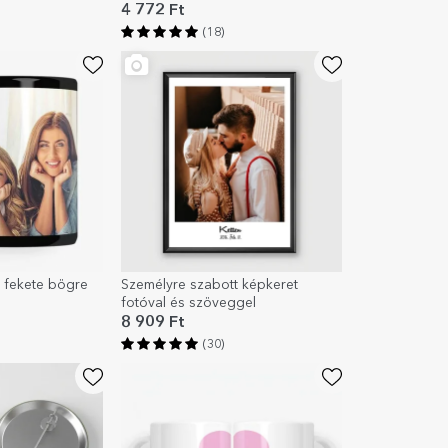
4 772 Ft
(18)
 fekete bögre
Személyre szabott képkeret
fotóval és szöveggel
8 909 Ft
(30)