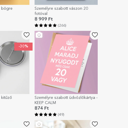
t bögre
Személyre szabott vászon 20
fotóval
8 909 Ft
(266)
-30%
 kitűző
Személyre szabott üdvözlőkártya -
KEEP CALM
874 Ft
(49)