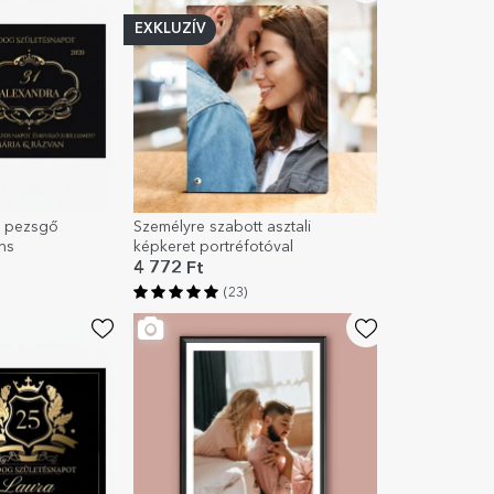
EXKLUZÍV
t pezsgő
Személyre szabott asztali
ns
képkeret portréfotóval
4 772 Ft
(23)