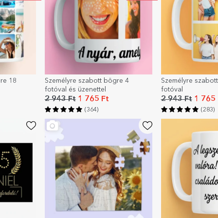
re 18
Személyre szabott bögre 4
Személyre szabot
fotóval és üzenettel
fotóval
2 943 Ft
1 765 Ft
2 943 Ft
1 765 
(364)
(283)