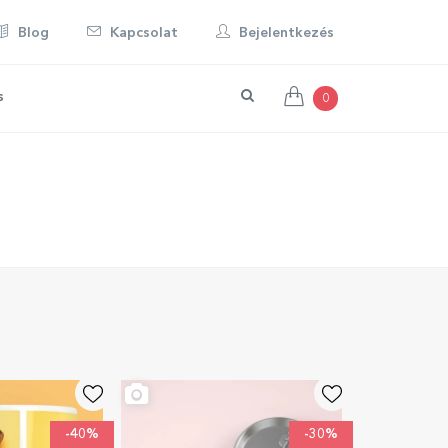
Blog
Kapcsolat
Bejelentkezés
s
0
-40%
-30%