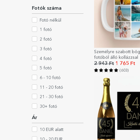
Fotók száma
Fotó nélkül
1 fotó
2 fotó
3 fotó
Személyre szabott bög
fotóból álló kollázzsal
4 fotó
2 943 Ft
1 765 Ft
5 fotó
(603)
6 - 10 fotó
11 - 20 fotó
21 - 30 fotó
30+ fotó
Ár
10 EUR alatt
10 - 20 EUR