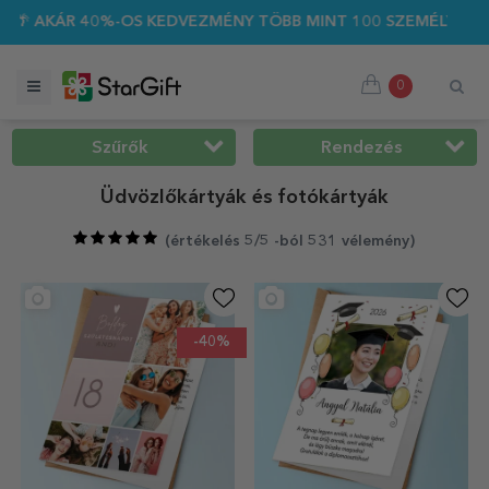
VEZMÉNY TÖBB MINT 100 SZEMÉLYRE SZABOTT AJÁNDÉKRA ☀️
0
Szűrők
Rendezés
Üdvözlőkártyák és fotókártyák
(
értékelés 5/5 -ból 531 vélemény
)
-40%