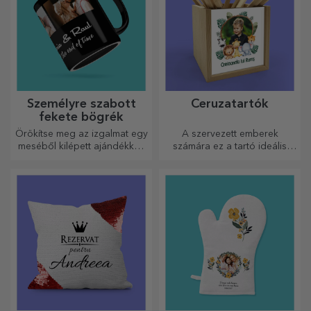
Személyre szabott
Ceruzatartók
fekete bögrék
Örökítse meg az izgalmat egy
A szervezett emberek
meséből kilépett ajándékkal!
számára ez a tartó ideális
A teljesen fekete bögrék
ajándék.
képekkel vagy szöveggel
mindenkit lenyűgöznek, aki
megkapja őket ajándékba.