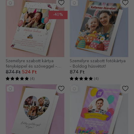
-40%
Személyre szabott kártya
Személyre szabott fotókártya
fényképpel és szöveggel –
– Boldog húsvétot!
Boldog születésnapot!
874 Ft
524 Ft
874 Ft
(4)
(4)