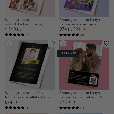
Személyre szabott
Személyre szabott kártya
üdvözlőkártya fotókkal,
fotóval és szöveggel –
üzenettel és QR-kóddal
Boldog születésnapot!
1 113 Ft
874 Ft
524 Ft
(5)
(8)
EXKLUZÍV
Személyre szabott kártya
Személyre szabott kártya
fotóval és üzenettel – Ma van
fotóval, szöveggel és QR-
a születésnapod!
kóddal – Love
874 Ft
1 113 Ft
(12)
(7)