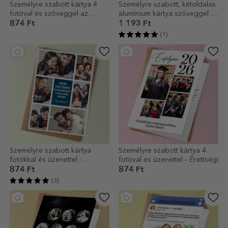
Személyre szabott kártya 4
Személyre szabott, kétoldalas
fotóval és szöveggel az
alumínium kártya szöveggel és
érettségi alkalmából
két fotóval - Levelezőlap
874 Ft
1 193 Ft
(1)
Személyre szabott kártya
Személyre szabott kártya 4
fotókkal és üzenettel -
fotóval és üzenettel – Érettségi
Szeretettel
874 Ft
874 Ft
(3)