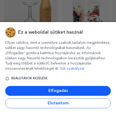
mész, mert a zománcozottak
nem törnek össze.
Ez a weboldal sütiket használ
Olyan célokra, mint a személyre szabott tartalom megjelenítése,
sütiket vagy hasonló technológiákat használunk. Az
Ajándékok, amelyek
Személyre szabott
„Elfogadás” gombra kattintva hozzájárulsz az információk
készen állnak az
üveg dísztárgyak
sütiken vagy hasonló technológiákon keresztüli gyűjtéséhez.
átadásra
konzervált virágokkal
Alapvető és praktikus
Különleges virágok az
Tudj meg többet a sütikről, beleértve a hozzájárulás
ajándékok, amelyekkel
életedben lévő hölgyeknek
visszavonásának lehetőségét itt:
Süti szabályzat
meglepetést okozhat
és fiatal hölgyeknek.
szeretteinek! Válasszon
BEÁLLÍTÁSOK KEZELÉSE
prémium ajándékokat gyors
szállítással, bármilyen
Elfogadás
alkalomra!
Elutasítom