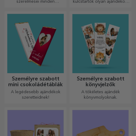
szerelmesei minden
kulcstartók olyan ajándékok,
dicséretet megérdemelnek. A
amelyeket mindig magaddal
palack alakú aprítók
vihetsz, és amelyek
tökéletesek a kész ételek
tökéletesen alkalmasak arra,
tálalásához.
hogy minden nap
emlékeztessék őket rád.
Személyre szabott
Személyre szabott
mini csokoládétáblák
könyvjelzők
A legédesebb ajándékok
A tökéletes ajándék
szeretteidnek!
könyvmolyoknak.