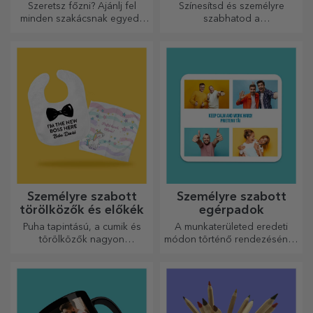
címkék
Szeretsz főzni? Ajánlj fel
Színesítsd és személyre
minden szakácsnak egyedi,
szabhatod a
hímzéssel ellátott kötényt!
jegyzetfüzeteidet és
naplóidat.
Személyre szabott
Személyre szabott
törölközők és előkék
egérpadok
Puha tapintású, a cumik és
A munkaterületed eredeti
törölközők nagyon
módon történő rendezésének
hasznosak és tökéletesek,
egyik módja az, hogy
hogy bárhová magaddal
személyre szabod a
vihesd őket!
legmenőbb egérpadjaidat.