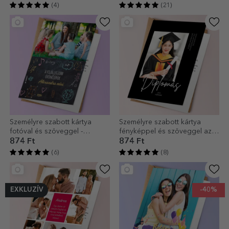
(4)
(21)
Személyre szabott kártya
Személyre szabott kártya
fotóval és szöveggel -
fényképpel és szöveggel az
Tanároknak
érettségi alkalmából
874 Ft
874 Ft
(6)
(8)
EXKLUZÍV
-40%