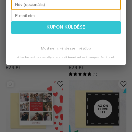
KUPON KÜLDÉSE
Most nem, kérdezzen később
Személyre szabott kártya
Személyre szabott
A kedvezmény személyre szabott termékekre érvényes.
Feltételek
fotóval és üzenettel neki
üdvözlőkártya tájképpel
874 Ft
874 Ft
(1)