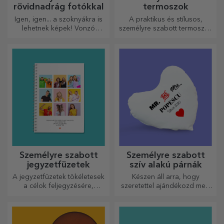
rövidnadrág fotókkal
termoszok
Igen, igen... a szoknyákra is
A praktikus és stílusos,
lehetnek képek! Vonzó
személyre szabott termoszok
kollekció eredeti
tökéletesek kedvenc italod
szoknyákból.
élvezéséhez, hidegen nyáron
és melegen télen.
Személyre szabott
Személyre szabott
jegyzetfüzetek
szív alakú párnák
A jegyzetfüzetek tökéletesek
Készen áll arra, hogy
a célok feljegyzésére,
szeretettel ajándékozd meg
ideálisak ilyen feladatokhoz.
legkedvesebb emberednek.