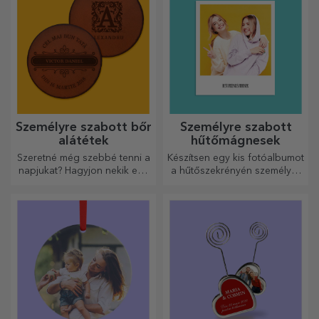
Személyre szabott bőr
Személyre szabott
alátétek
hűtőmágnesek
Szeretné még szebbé tenni a
Készítsen egy kis fotóalbumot
napjukat? Hagyjon nekik egy
a hűtőszekrényén személyre
kedves emléket a könnyen
szabott mágnesekkel!
személyre szabható
poháralátétek segítségével.