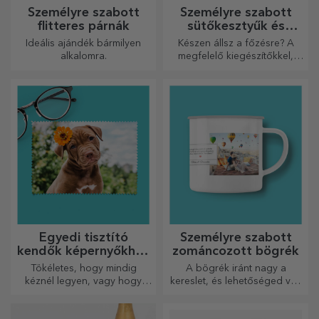
Személyre szabott
Személyre szabott
flitteres párnák
sütőkesztyűk és
konyhai kiegészítők
Ideális ajándék bármilyen
Készen állsz a főzésre? A
alkalomra.
megfelelő kiegészítőkkel,
sütő kesztyűkkel és
edényfogókkal könnyebbé
válik a konyhában végzett
munkád.
Egyedi tisztító
Személyre szabott
kendők képernyőkhöz
zománcozott bögrék
és szemüvegekhez
Tökéletes, hogy mindig
A bögrék iránt nagy a
kéznél legyen, vagy hogy
kereslet, és lehetőséged van
gondoskodó ajándékként
személyre szabni őket, és
adja át szeretteinek.
magaddal vinni bárhová