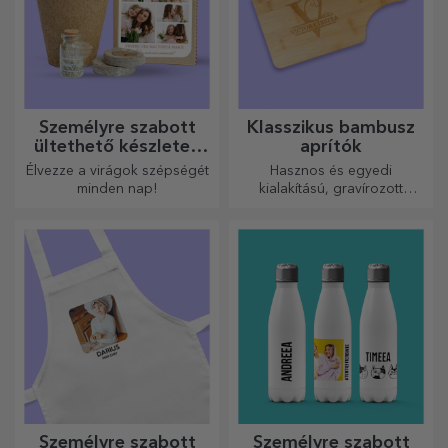
Személyre szabott
Klasszikus bambusz
ültethető készletek
aprítók
ajándékba
Élvezze a virágok szépségét
Hasznos és egyedi
minden nap!
kialakítású, gravírozott
vágódeszkák tökéletesek a
konyhában elkészített
legfinomabb ételekhez.
Személyre szabott
Személyre szabott