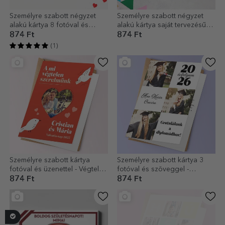
Személyre szabott négyzet
Személyre szabott négyzet
alakú kártya 8 fotóval és
alakú kártya saját tervezésű
üzenettel - Szerelem
mintával
874 Ft
874 Ft
(1)
Személyre szabott kártya
Személyre szabott kártya 3
fotóval és üzenettel - Végtelen
fotóval és szöveggel -
szerelmünk
Érettségi
874 Ft
874 Ft