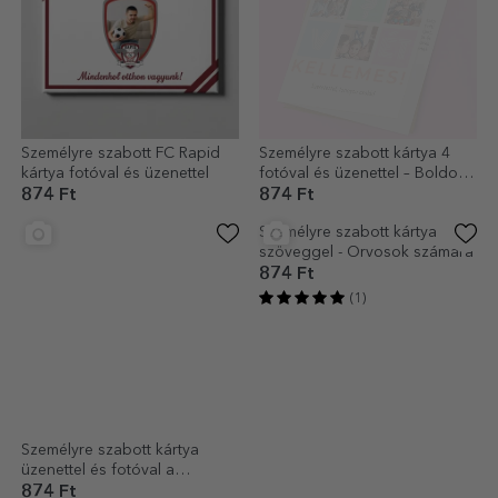
Személyre szabott FC Rapid
Személyre szabott kártya 4
kártya fotóval és üzenettel
fotóval és üzenettel – Boldog
húsvétot!
874 Ft
874 Ft
Személyre szabott kártya
Személyre szabott kártya
üzenettel és fotóval a
szöveggel - Orvosok számára
Gyermeknapra
874 Ft
874 Ft