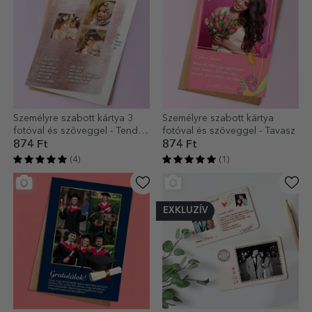
Személyre szabott kártya 3
Személyre szabott kártya
fotóval és szöveggel - Tender
fotóval és szöveggel - Tavasz
Being
874 Ft
874 Ft
(4)
(1)
EXKLUZÍV