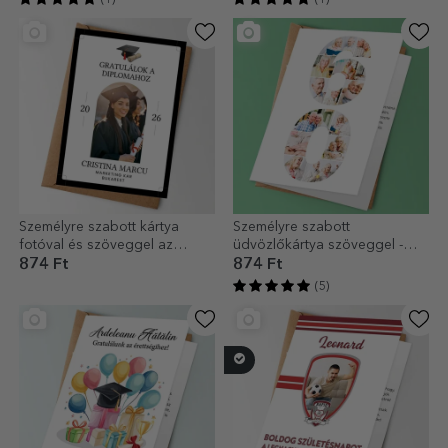
Személyre szabott kártya
Személyre szabott
fotóval és szöveggel az
üdvözlőkártya szöveggel -
érettségi alkalmából
Arany 60
874 Ft
874 Ft
(5)