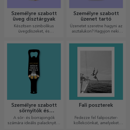
Személyre szabott
Személyre szabott
üveg dísztárgyak
üzenet tartó
Készítsen szimbolikus
Üzenetet szeretne hagyni az
üvegdíszeket, és
asztalukon? Hagyjon nekik
ajándékozza meg szeretteit
egy kedves emléket egy
eredeti és egyedi
személyre szabott üzenet
ajándékokkal!
tartóval.
Személyre szabott
Fali poszterek
sörnyitók és
dugóhúzók
A sör- és borrajongók
Fedezze fel faliposzter-
számára ideális palacknyitók
kollekciónkat, amelyeket
és dugóhúzók teljesen új
professzionális