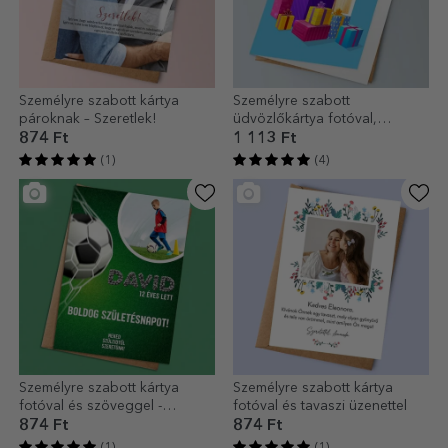
Személyre szabott kártya
Személyre szabott
pároknak – Szeretlek!
üdvözlőkártya fotóval,
szöveggel és QR-kóddal –
874 Ft
1 113 Ft
Boldog születésnapot!
(1)
(4)
Személyre szabott kártya
Személyre szabott kártya
fotóval és szöveggel -
fotóval és tavaszi üzenettel
Futballos születésnap
874 Ft
874 Ft
(1)
(1)