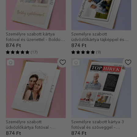
Személyre szabott kártya
Személyre szabott
fotóval és üzenettel – Boldog
üdvözlőkártya tájképpel és
születésnapot kívánok!
szöveggel
874 Ft
874 Ft
(17)
(9)
Személyre szabott
Személyre szabott kártya 3
üdvözlőkártya fotóval -
fotóval és szöveggel –
Szeretlek!
Nyugdíjazás
874 Ft
874 Ft