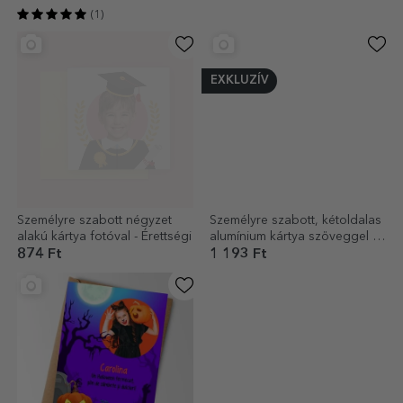
(1)
(1)
EXKLUZÍV
Személyre szabott négyzet
Személyre szabott, kétoldalas
alakú kártya fotóval - Érettségi
alumínium kártya szöveggel és
két fotóval – Szőrös barát
874 Ft
1 193 Ft