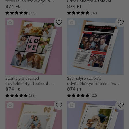
fotókkal és szöveggel a
üdvözlőkártya 4 fotóval
hátoldalon
874 Ft
874 Ft
(56)
(37)
Személyre szabott
Személyre szabott
üdvözlőkártya fotókkal -
üdvözlőkártya fotókkal és
Szerelem
szöveggel - Friss hírek
874 Ft
874 Ft
(23)
(22)