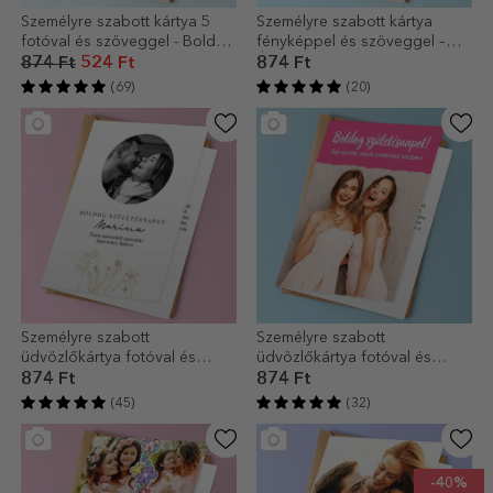
Személyre szabott kártya 5
Személyre szabott kártya
fotóval és szöveggel - Boldog
fényképpel és szöveggel –
születésnapot!
Érettségi
874 Ft
524 Ft
874 Ft
(69)
(20)
Személyre szabott
Személyre szabott
üdvözlőkártya fotóval és
üdvözlőkártya fotóval és
szöveggel - Elegance
szöveggel
874 Ft
874 Ft
(45)
(32)
-40%