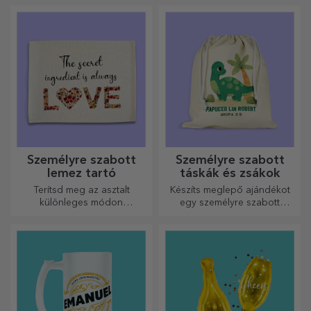
megjelenést kaphatnak, ha
nyomtatásúak, hogy
személyre szabják őket.
bármilyen teret átalakítsanak.
Modern dizájn, élénk színek
és prémium minőség –
tökéletesek ahhoz, hogy
személyiséget adjanak
otthonának, irodájának vagy
stúdiójának.
Személyre szabott
Személyre szabott
lemez tartó
táskák és zsákok
Terítsd meg az asztalt
Készíts meglepő ajándékot
különleges módon
egy személyre szabott
tányértartókkal. Személyre
táskával, amelynek egyedi
szabhatók üzenettel vagy az
dizájnja a fotóidból és a
asztalnál ülők nevével.
„boldog születésnapot”
üzenetekből áll.