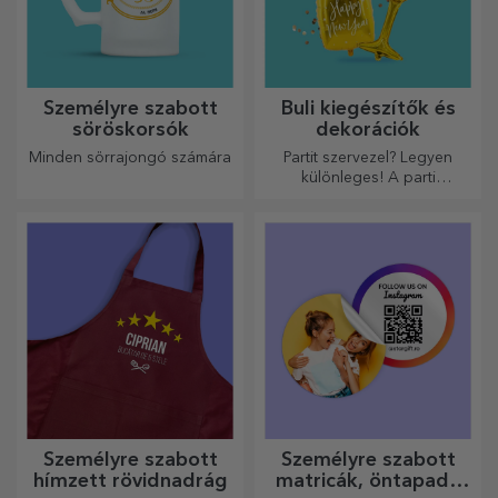
Személyre szabott
Buli kiegészítők és
söröskorsók
dekorációk
Minden sörrajongó számára
Partit szervezel? Legyen
különleges! A parti
kiegészítők és dekorációk
célja, hogy felvidítsák a
hangulatot.
Személyre szabott
Személyre szabott
hímzett rövidnadrág
matricák, öntapadó