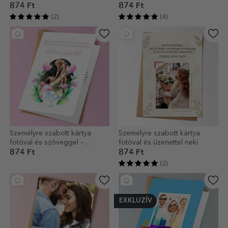
fotóval – Boldog húsvétot!
874 Ft
874 Ft
(2)
(4)
Személyre szabott kártya
Személyre szabott kártya
fotóval és szöveggel –
fotóval és üzenettel neki
Boldog húsvétot!
874 Ft
874 Ft
(2)
EXKLUZÍV