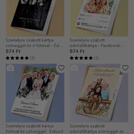
Személyre szabott kártya
Személyre szabott
szöveggel és 6 fotóval – Édes
üdvözlőkártya – Facebook-
emlékek
bejegyzés
874 Ft
874 Ft
(2)
(2)
Személyre szabott kártya
Személyre szabott
fotóval és szöveggel - Esküvő
üdvözlőkártya szöveggel és