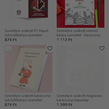
Személyre szabott FC Rapid
Személyre szabott színező
üdvözlőkártya üzenettel -
kártya üzenettel - Karácsony
Mosul Rapidist
874 Ft
1 113 Ft
Személyre szabott karácsonyi
Személyre szabott mágneses
üdvözlőkártya üzenettel
karácsonyi képeslap
pároknak
szöveggel – Zoknik a
874 Ft
1 590 Ft