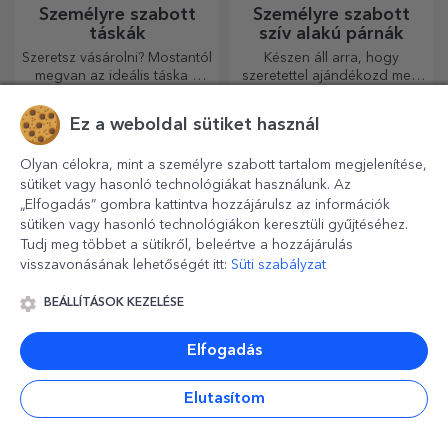
Ez a weboldal sütiket használ
Olyan célokra, mint a személyre szabott tartalom megjelenítése,
Egyedi kerek
Személyre szabott
aprítógépek
söröskorsók
sütiket vagy hasonló technológiákat használunk. Az
„Elfogadás” gombra kattintva hozzájárulsz az információk
A konyhaművészet
Minden sörrajongó számára
sütiken vagy hasonló technológiákon keresztüli gyűjtéséhez.
szerelmesei minden
Tudj meg többet a sütikről, beleértve a hozzájárulás
dicséretet megérdemelnek,
ezért az ízletes ételek a
visszavonásának lehetőségét itt:
Süti szabályzat
legkreatívabb aprítókkal
készülnek. Válassza ki a
BEÁLLÍTÁSOK KEZELÉSE
megfelelőt!
Elfogadás
Elutasítom