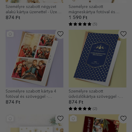
Személyre szabott négyzet
Személyre szabott
alakú kártya üzenettel - Üzenet
mágneskártya fotóval és
a Mikulástól
karácsonyi üzenettel a
874 Ft
1 590 Ft
nagyszülőknek
(5)
Személyre szabott kártya 4
Személyre szabott
fotóval és szöveggel -
üdvözlőkártya szöveggel -
Karácsonyi koszorú
Sparkle design
874 Ft
874 Ft
(2)