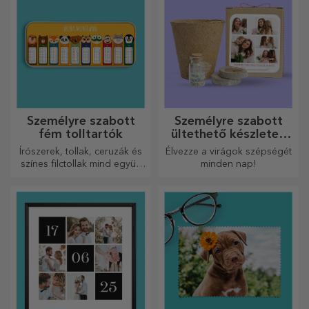
Személyre szabott
Személyre szabott
jegyzetfüzetek
borok
A jegyzetfüzetek tökéletesek
A jó bor mindig megfelelő
a célok feljegyzésére,
ajándék. Válasszon egy
ideálisak ilyen feladatokhoz.
személyre szabottat, és adja
át a címzett nevével ellátva.
Személyre szabott
Személyre szabott
csillogó bögrék
színes bőr pénztárcák
Csillogó ajándékok minden
Elengedhetetlen, klasszikus
kedvesednek!
kiegészítő, tökéletes
mindenkinek!