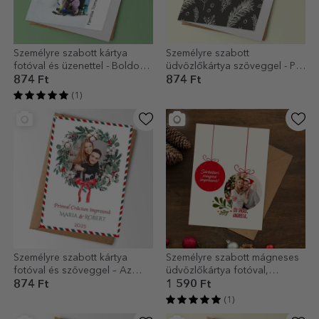
Személyre szabott kártya
Személyre szabott
fotóval és üzenettel - Boldog
üdvözlőkártya szöveggel - Pin
karácsonyt!
modell
874 Ft
874 Ft
(1)
Személyre szabott kártya
Személyre szabott mágneses
fotóval és szöveggel – Az
üdvözlőkártya fotóval,
első közös karácsony
karácsonyi dísz formájában,
874 Ft
1 590 Ft
pároknak
(1)