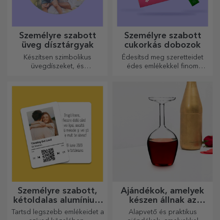
minden évszakra tökéletesen
illenek.
Személyre szabott
Személyre szabott fa
fekete bögrék
borosdobozok
Örökítse meg az izgalmat egy
Borajándéknak válasszon
meséből kilépett ajándékkal!
egy fadobozt, amelyre a
A teljesen fekete bögrék
legkülönlegesebb üzeneteket
képekkel vagy szöveggel
gravírozták.
mindenkit lenyűgöznek, aki
megkapja őket ajándékba.