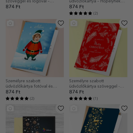
szöveggel és logóval –
üdvözlőkártya – Hópelyhek
Kellemes ünnepeket!
motívummal
874 Ft
874 Ft
(2)
Személyre szabott
Személyre szabott
üdvözlőkártya fotóval és
üdvözlőkártya szöveggel -
szöveggel – A Mikulás
Model Pin 2
874 Ft
874 Ft
segédje
(2)
(1)