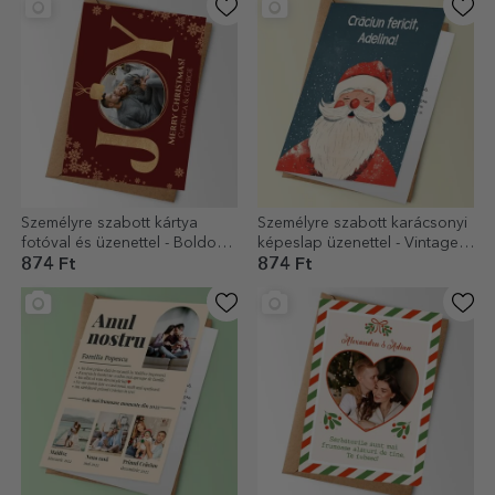
Személyre szabott kártya
Személyre szabott karácsonyi
fotóval és üzenettel - Boldog
képeslap üzenettel - Vintage
karácsonyt!
Mikulás
874 Ft
874 Ft