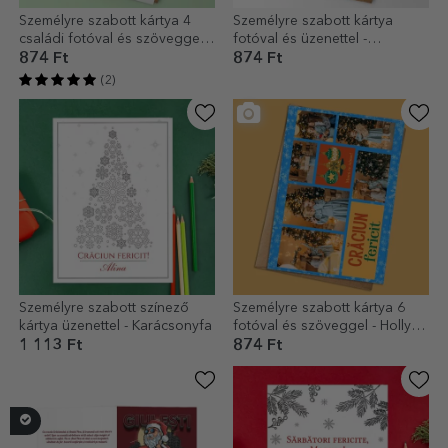
Személyre szabott kártya 4
Személyre szabott kártya
családi fotóval és szöveggel –
fotóval és üzenettel -
Az évünk képekben
Karácsony
874 Ft
874 Ft
(2)
Személyre szabott színező
Személyre szabott kártya 6
kártya üzenettel - Karácsonyfa
fotóval és szöveggel - Holly
Jolly
1 113 Ft
874 Ft