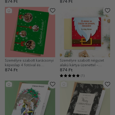
Karácsonyi koszorú
levél
874 Ft
874 Ft
Személyre szabott karácsonyi
Személyre szabott négyzet
képeslap 4 fotóval és
alakú kártya üzenettel –
szöveggel – Globulete modell
Mikulás
874 Ft
874 Ft
(1)