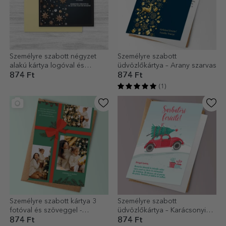
Személyre szabott négyzet
Személyre szabott
alakú kártya logóval és
üdvözlőkártya – Arany szarvas
üzenettel - Díszek
874 Ft
874 Ft
(1)
Személyre szabott kártya 3
Személyre szabott
fotóval és szöveggel -
üdvözlőkártya – Karácsonyi
Karácsonyi ajándék
előkészületek
874 Ft
874 Ft