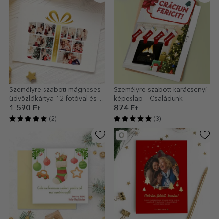
Személyre szabott mágneses
Személyre szabott karácsonyi
üdvözlőkártya 12 fotóval és
képeslap – Családunk
szöveggel - Ajándékdoboz
1 590 Ft
874 Ft
(2)
(3)