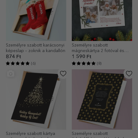
Személyre szabott karácsonyi
Személyre szabott
képeslap – zoknik a kandallón
mágneskártya 2 fotóval és
karácsonyi üzenettel
874 Ft
1 590 Ft
(6)
(8)
Személyre szabott kártya
Személyre szabott