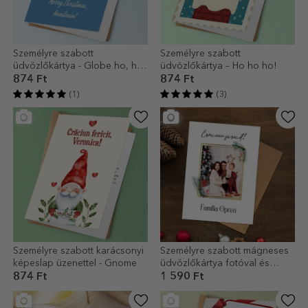
Személyre szabott
Személyre szabott
üdvözlőkártya - Globe ho, ho,
üdvözlőkártya – Ho ho ho!
ho!
874 Ft
874 Ft
(1)
(3)
Személyre szabott karácsonyi
Személyre szabott mágneses
képeslap üzenettel - Gnome
üdvözlőkártya fotóval és
szöveggel – Boldog
874 Ft
1 590 Ft
karácsonyt!