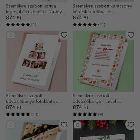
Személyre szabott kártya
Személyre szabott karácsonyi
logóval és üzenettel - Arany
képeslap fotóval és
karácsonyfa
szöveggel - Csillogó keret
874 Ft
874 Ft
(1)
(11)
Személyre szabott
Személyre szabott
üdvözlőkártya fotókkal és
üdvözlőkártya – Levél a
üzenettel – Karácsonyfa
Mikulástól
874 Ft
874 Ft
(14)
(9)