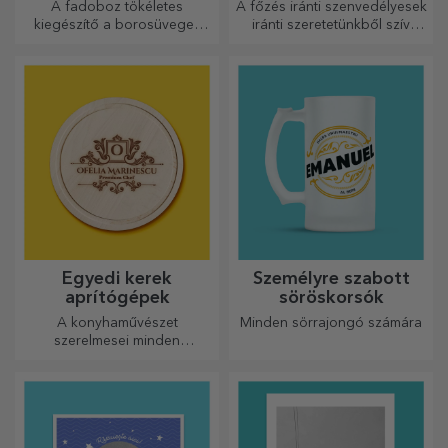
Személyre szabott
Személyre szabott
képkeretek
dekoratív párnák
Kedvenc fényképeid büszkén
Ajándék otthonra,
kiállíthatók – válassz
dekorációként vagy öleléshez
személyre szabott
– a személyre szabott párnák
képkereteket!
minden alkalomra
tökéletesek.
Személyre szabott
Személyre szabott