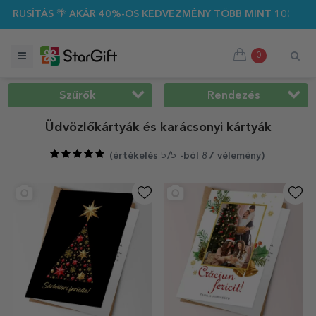
%-OS KEDVEZMÉNY TÖBB MINT 100 SZEMÉLYRE SZABOTT AJÁND
0
Szűrők
Rendezés
Üdvözlőkártyák és karácsonyi kártyák
(
értékelés 5/5 -ból 87 vélemény
)