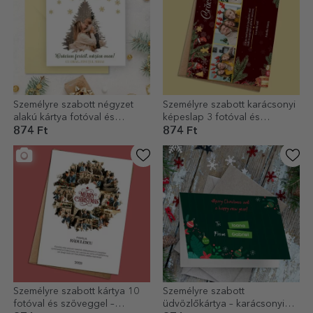
Személyre szabott négyzet
Személyre szabott karácsonyi
alakú kártya fotóval és
képeslap 3 fotóval és
üzenettel – Boldog
szöveggel – Családi ajándék
874 Ft
874 Ft
karácsonyt!
Személyre szabott kártya 10
Személyre szabott
fotóval és szöveggel –
üdvözlőkártya – karácsonyi