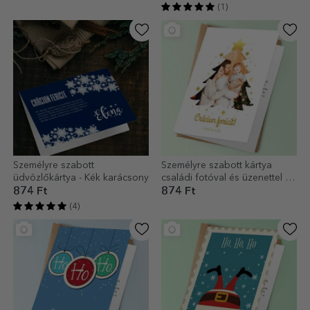
(1)
Személyre szabott
Személyre szabott kártya
üdvözlőkártya - Kék karácsony
családi fotóval és üzenettel -
Karácsonyfa
874 Ft
874 Ft
(4)