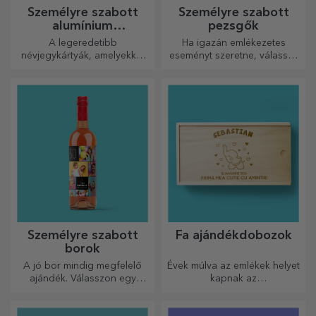
Személyre szabott
Személyre szabott
alumínium
pezsgők
névjegykártyák
A legeredetibb
Ha igazán emlékezetes
névjegykártyák, amelyekkel
eseményt szeretne, válassza
kiemelkedhet a tömegből
a pezsgő címkéjének
személyre szabását, és
élvezze a pillanatot a
legteljesebb mértékben!
Személyre szabott
Fa ajándékdobozok
borok
A jó bor mindig megfelelő
Évek múlva az emlékek helyet
ajándék. Válasszon egy
kapnak az
személyre szabottat, és adja
ajándékdobozokban.
át a címzett nevével ellátva.
Személyre szabhatod őket a