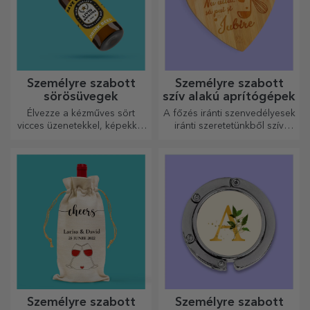
Személyre szabott
Személyre szabott
sörösüvegek
szív alakú aprítógépek
Élvezze a kézműves sört
A főzés iránti szenvedélyesek
vicces üzenetekkel, képekkel
iránti szeretetünkből szív
vagy mintákkal, amelyek
alakú ajándékokat
minden évszakra tökéletesen
készítettünk a legügyesebb
illenek.
háziasszonyok számára.
Személyre szabott
Személyre szabott