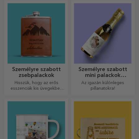
remek csapatot alkotnak a
személyre szabott
legkifinomultabb receptek
tolltartóiban!
elkészítéséhez.
Személyre szabott
Személyre szabott
zsebpalackok
mini palackok
pezsgővel
Hisszük, hogy az erős
Az igazán különleges
esszenciák kis üvegekben
pillanatokra!
vannak. Mit szólna egy
személyre szabott
zsebpalackhoz?