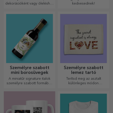
dekorációként vagy öleléshez
kedvesednek!
– a személyre szabott párnák
minden alkalomra
tökéletesek.
Személyre szabott
Személyre szabott
mini borosüvegek
lemez tartó
A miniatűr signature italok
Terítsd meg az asztalt
személyre szabott formában
különleges módon
egy kis szerelmet és érzelmet
tányértartókkal. Személyre
csempésznek az életbe.
szabhatók üzenettel vagy az
asztalnál ülők nevével.