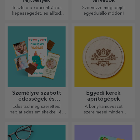
rejtvények
tervezők
Teszteld a koncentrációs
Szervezze meg idejét
képességedet, és állítsd
egyedülálló módon!
össze a személyre szabott
kirakós játék képét a kedvenc
fotóidból.
Személyre szabott
Egyedi kerek
édességek és
aprítógépek
cukorkák
Édesítsd meg szeretteid
A konyhaművészet
napját édes emlékekkel, és
szerelmesei minden
tedd még szebbé a napjukat!
dicséretet megérdemelnek,
Válaszd ki a kedvedre való
ezért az ízletes ételek a
modellt, és adj nekik egy
legkreatívabb aprítókkal
édes, személyre szabott
készülnek. Válassza ki a