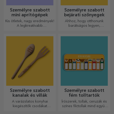
Személyre szabott
Személyre szabott
mini aprítógépek
bejárati szőnyegek
Kis ötletek, nagy eredmények!
Ahhoz, hogy otthonunk
A legkreatívabb
barátságos legyen,
aprítógépekkel készülnek a
elengedhetetlen, hogy a
legfinomabb ételek, válassza
bejáratnál szőnyeg legyen.
ki a legmegfelelőbbet!
Személyre szabhatja őket, és
így a legvonzóbb
szőnyegeket kapja!
Személyre szabott
Személyre szabott
kanalak és villák
fém tolltartók
A varázslatos konyhai
Írószerek, tollak, ceruzák és
kiegészítők csodákat
színes filctollak mind együtt
művelnek! A villák és kanalak
tárolhatók a StarGift