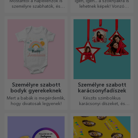
Mostantól a napellenzők is
Igen, igen... a szoknyákra is
személyre szabhatók, és
lehetnek képek! Vonzó
ideálisak az autóban
kollekció eredeti
uralkodó hő minimalizálására.
szoknyákból.
Személyre szabott
Személyre szabott
bodyk gyerekeknek
karácsonyfadíszek
Mert a babák is megérdemlik,
Készíts szimbolikus
hogy divatosak legyenek!
karácsonyi díszeket, és
ajándékozd meg szeretteidet!