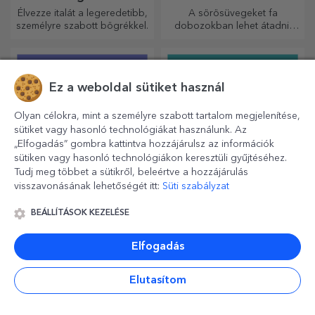
Élvezze italát a legeredetibb,
A sörösüvegeket fa
személyre szabott bögrékkel.
dobozokban lehet átadni,
amelyekre a címzett nevét és
egy személyre szóló üzenetet
lehet gravírozni.
Ez a weboldal sütiket használ
Olyan célokra, mint a személyre szabott tartalom megjelenítése,
sütiket vagy hasonló technológiákat használunk. Az
„Elfogadás” gombra kattintva hozzájárulsz az információk
sütiken vagy hasonló technológiákon keresztüli gyűjtéséhez.
Tudj meg többet a sütikről, beleértve a hozzájárulás
visszavonásának lehetőségét itt:
Süti szabályzat
Személyre szabott
Egyedi pamut pólók
BEÁLLÍTÁSOK KEZELÉSE
mini csokoládék
A kedves, színes és finom
A legeredetibb dizájnok mind
Elfogadás
mini csokoládék szettben
neki, mind neki!
vagy egyenként is kaphatók,
és tökéletes ajándékok
Elutasítom
minden csokoládérajongó
számára.