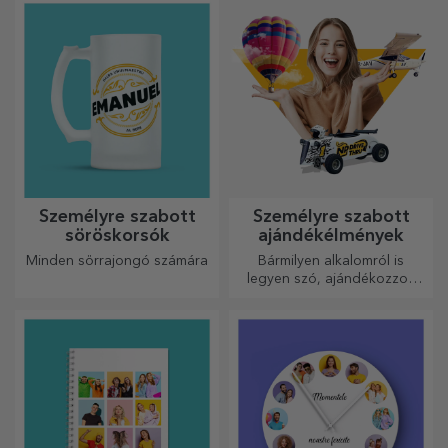
tökéletesek.
Személyre szabott
Személyre szabott
söröskorsók
ajándékélmények
Minden sörrajongó számára
Bármilyen alkalomról is
legyen szó, ajándékozzon
emlékezetes élményt –
felejthetetlen emlékeket,
adrenalin- vagy relaxációs
élményeket.