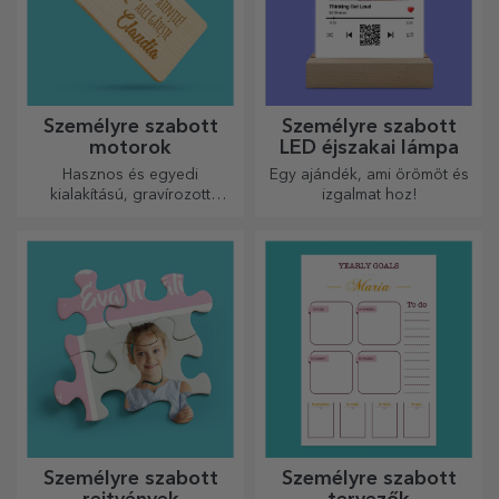
Személyre szabott
Személyre szabott
motorok
LED éjszakai lámpa
Hasznos és egyedi
Egy ajándék, ami örömöt és
kialakítású, gravírozott
izgalmat hoz!
vágódeszkák tökéletesek a
konyhában elkészített
legfinomabb ételekhez.
Személyre szabott
Személyre szabott