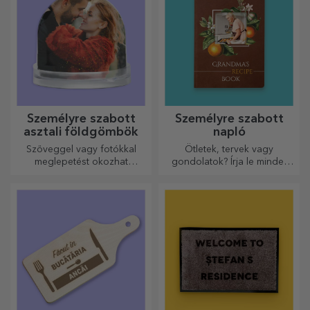
Személyre szabott
Személyre szabott
asztali földgömbök
napló
Szöveggel vagy fotókkal
Ötletek, tervek vagy
meglepetést okozhat
gondolatok? Írja le mindet
szeretteinek egy különleges
egy személyre szabott
irodai kiegészítővel.
naplóba, és őrizze meg
minden emlékét.