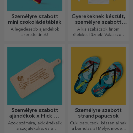
Személyre szabott
Gyerekeknek készült,
mini csokoládétáblák
személyre szabott
rövidnadrágok
A legédesebb ajándékok
A kis szakácsok finom
szeretteidnek!
ételeket főznek! Válasszon
egy neki megfelelő kötényt,
és álljon mellé a konyhában!
Személyre szabott
Személyre szabott
ajándékok x Flick Mr
strandpapucsok
Rima
Azok számára, akik értékelik
Cuki papucsok, készen állnak
a szójátékokat és a
a barnulásra! Melyik modellt