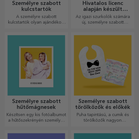
Személyre szabott
Hivatalos licenc
kulcstartók
alapján készült
személyre szabott
A személyre szabott
Az igazi szurkolók számára
ajándékok – FC Rapid
kulcstartók olyan ajándékok,
új, személyre szabott
1923 Bukarest
amelyeket mindig magaddal
termékekből álló kollekciót
vihetsz, és amelyek
készítettünk, a Rapid
tökéletesen alkalmasak arra,
hivatalos licencével, a fehér-
hogy minden nap
lila csapat
emlékeztessék őket rád.
együttműködésével.
Személyre szabott
Személyre szabott
hűtőmágnesek
törölközők és előkék
Készítsen egy kis fotóalbumot
Puha tapintású, a cumik és
a hűtőszekrényén személyre
törölközők nagyon
szabott mágnesekkel!
hasznosak és tökéletesek,
hogy bárhová magaddal
vihesd őket!