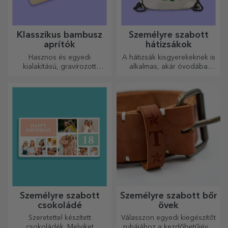
Klasszikus bambusz
Személyre szabott
aprítók
hátizsákok
Hasznos és egyedi
A hátizsák kisgyerekeknek is
kialakítású, gravírozott
alkalmas, akár óvodába
vágódeszkák tökéletesek a
járnak, akár iskolába
konyhában elkészített
kezdenek. Készítsd el azt,
legfinomabb ételekhez.
amelyik a legjobban illik a
kicsidhez!
Személyre szabott
Személyre szabott bőr
csokoládé
övek
Szeretettel készített
Válasszon egyedi kiegészítőt
csokoládék. Melyiket
ruhájához a kezdőbetűjével