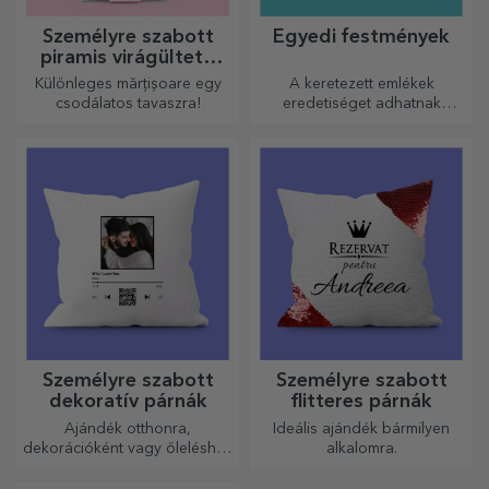
Személyre szabott
Egyedi festmények
piramis virágültető
készletek
Különleges mărțișoare egy
A keretezett emlékek
csodálatos tavaszra!
eredetiséget adhatnak
otthonának, személyre
szabhatják festményeit és
megalkothatják saját
történetét!
Személyre szabott
Személyre szabott
dekoratív párnák
flitteres párnák
Ajándék otthonra,
Ideális ajándék bármilyen
dekorációként vagy öleléshez
alkalomra.
– a személyre szabott párnák
minden alkalomra