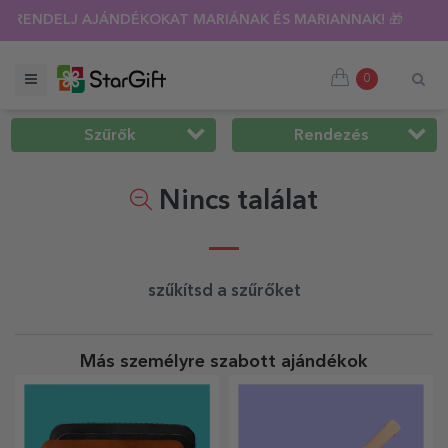
SÍTÁS 🌴 AKÁR 40%-OS KEDVEZMÉNY TÖBB MINT 100 SZEMÉLY
0
Szűrők
Rendezés
Nincs találat
szűkítsd a szűrőket
Más személyre szabott ajándékok