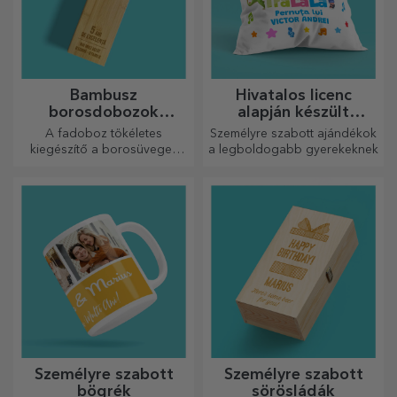
stúdiójának.
Bambusz
Hivatalos licenc
borosdobozok
alapján készült
kiegészítőkkel
személyre szabott
A fadoboz tökéletes
Személyre szabott ajándékok
ajándékok - TraLaLa
kiegészítő a borosüvegek
a legboldogabb gyerekeknek
elegáns bemutatásához.
Személyre szabott
Személyre szabott
bögrék
sörösládák