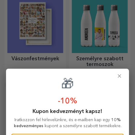
Vászonfestmények
Személyre szabott
termoszok
A legszebb emlékeket őrizzük
A praktikus és stílusos,
×
meg! Válasszon egy
személyre szabott termoszok
🎁
ajándékot, amely érzelmeket
tökéletesek kedvenc italod
kelt!
élvezéséhez, hidegen nyáron
és melegen télen.
-10%
Kupon kedvezményt kapsz!
Iratkozzon fel hírlevelünkre, és e-mailben kap egy
10%
kedvezményes
kupont a személyre szabott termékekre.