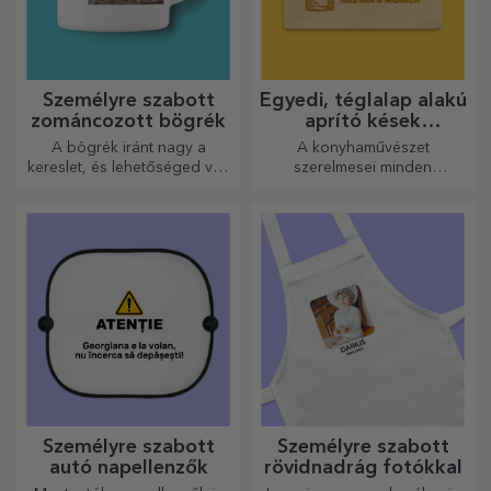
Személyre szabott
Egyedi, téglalap alakú
zománcozott bögrék
aprító kések
fogantyúval
A bögrék iránt nagy a
A konyhaművészet
kereslet, és lehetőséged van
szerelmesei minden
személyre szabni őket, és
dicséretet megérdemelnek,
magaddal vinni bárhová
ezért az ízletes ételek a
mész, mert a zománcozottak
legkreatívabb aprítókkal
nem törnek össze.
készülnek. Válassza ki a
megfelelőt!
Személyre szabott
Személyre szabott
autó napellenzők
rövidnadrág fotókkal