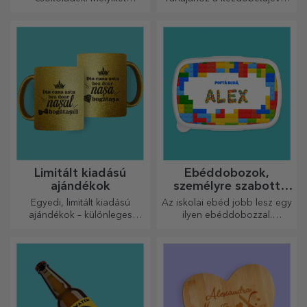
választja?
vagy nevével! A személyre
szabott övek eleganciát és
stílust kölcsönöznek!
Limitált kiadású
Ebéddobozok,
ajándékok
személyre szabott
casserole-ok
Egyedi, limitált kiadású
Az iskolai ebéd jobb lesz egy
ajándékok – különleges
ilyen ebéddobozzal.
meglepetések felejthetetlen
Személyre szabhatod, és
pillanatokhoz
felkészítheted a kicsidet az új
napra!