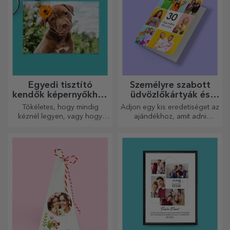
ajándékot!
megfelelőt!
Egyedi tisztító
Személyre szabott
kendők képernyőkhöz
üdvözlőkártyák és
és szemüvegekhez
képeslapok
Tökéletes, hogy mindig
Adjon egy kis eredetiséget az
kéznél legyen, vagy hogy
ajándékhoz, amit adni
gondoskodó ajándékként
szeretne. Töltse ki az
adja át szeretteinek.
ajándékot egy személyre
szabott kártyával vagy
üdvözlőkártyával.