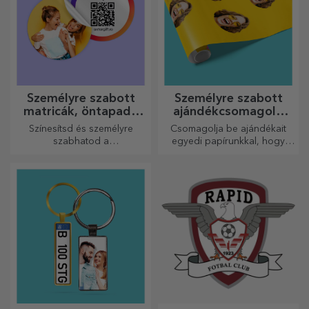
Személyre szabott
Személyre szabott
matricák, öntapadó
ajándékcsomagoló
címkék
papír
Színesítsd és személyre
Csomagolja be ajándékait
szabhatod a
egyedi papírunkkal, hogy
jegyzetfüzeteidet és
még kinyitni sem akarják majd
naplóidat.
őket.