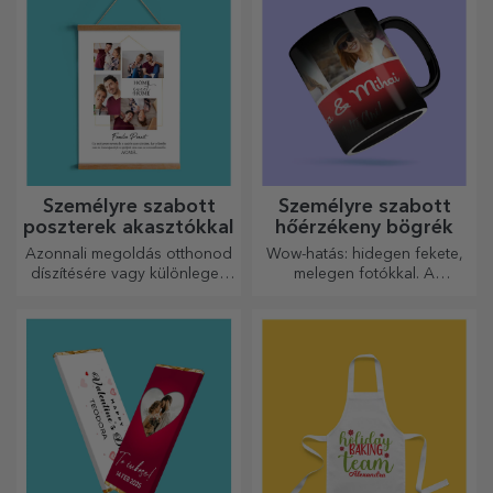
őket!
Személyre szabott
Személyre szabott
poszterek akasztókkal
hőérzékeny bögrék
Azonnali megoldás otthonod
Wow-hatás: hidegen fekete,
díszítésére vagy különleges
melegen fotókkal. A
ajándék szeretteidnek!
hőérzékeny bögre
különleges ajándék bárkinek.