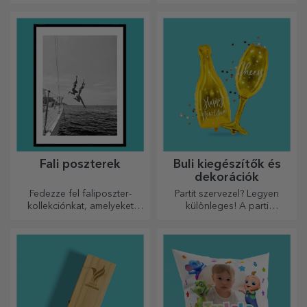
jelentőségteljes rímeket.
választod személyre
szabáshoz?
Fali poszterek
Buli kiegészítők és
dekorációk
Fedezze fel faliposzter-
Partit szervezel? Legyen
kollekciónkat, amelyeket
különleges! A parti
professzionális
kiegészítők és dekorációk
nyomtatásúak, hogy
célja, hogy felvidítsák a
bármilyen teret átalakítsanak.
hangulatot.
Modern dizájn, élénk színek
és prémium minőség –
tökéletesek ahhoz, hogy
személyiséget adjanak
otthonának, irodájának vagy