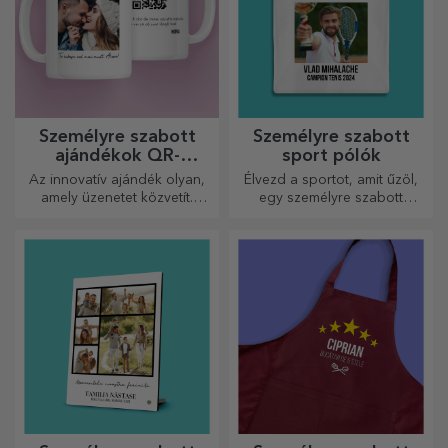
Személyre szabott
Személyre szabott
ajándékok QR-
sport pólók
kódokkal
Az innovatív ajándék olyan,
Élvezd a sportot, amit űzöl,
amely üzenetet közvetít.
egy személyre szabott
Válasszon olyanokat, amelyek
pólóval, a neveddel vagy
QR-kóddal és hozzáadott
fotóddal, ez lehet a
linkkel rendelkeznek, hogy a
kedvenced!
legegyedibb reakciókat
váltsa ki!