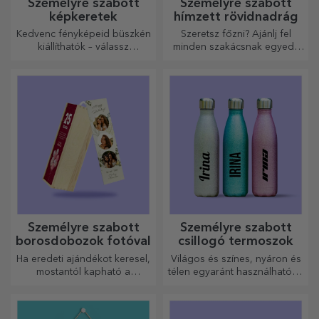
Személyre szabott
Személyre szabott
képkeretek
hímzett rövidnadrág
Kedvenc fényképeid büszkén
Szeretsz főzni? Ajánlj fel
kiállíthatók – válassz
minden szakácsnak egyedi,
személyre szabott
hímzéssel ellátott kötényt!
képkereteket!
Személyre szabott
Személyre szabott
borosdobozok fotóval
csillogó termoszok
Ha eredeti ajándékot keresel,
Világos és színes, nyáron és
mostantól kapható a
télen egyaránt használható, a
fotókkal/üzenettel ellátott
termoszok könnyen
borosdoboz, amely kiváló
személyre szabhatók és
ajándéknak bizonyul!
bárhová magaddal viheted