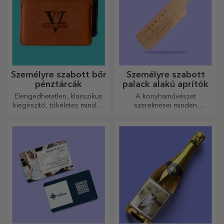
Személyre szabott bőr
Személyre szabott
pénztárcák
palack alakú aprítók
Elengedhetetlen, klasszikus
A konyhaművészet
kiegészítő, tökéletes minden
szerelmesei minden
férfi számára!
dicséretet megérdemelnek. A
palack alakú aprítók
tökéletesek a kész ételek
tálalásához.