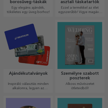
borosüveg-táskák
asztali táskatartók
Egy elegáns ajándék,
Ezzel a termékkel az élet
tökéletes egy üveg borhoz!
egyszerűbb! Vigye magával
bárhová is megy!
Ajándékutalványok
Személyre szabott
poszterek
Inspiráló választás minden
Alkoss művészetet
alkalomra, legyen az
ötleteidből!
születésnap, ünnepnap vagy
más különleges pillanat.