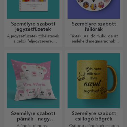
Személyre szabott
Személyre szabott
jegyzetfüzetek
faliórák
A jegyzetfüzetek tökéletesek
Tik-tak! Az idő múlik, de az
a célok feljegyzésére,
emlékeid megmaradnak!
ideálisak ilyen feladatokhoz.
Rendezze el pillanatait
néhány képen, és a
legkülönlegesebb órája lesz!
Személyre szabott
Személyre szabott
párnák - nagy
csillogó bögrék
méretben
Ajándék otthonra,
Csillogó ajándékok minden