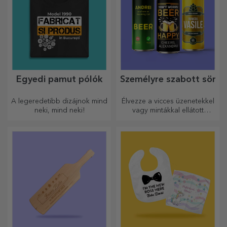
Egyedi pamut pólók
Személyre szabott sör
A legeredetibb dizájnok mind
Élvezze a vicces üzenetekkel
neki, mind neki!
vagy mintákkal ellátott
sörösdobozt!