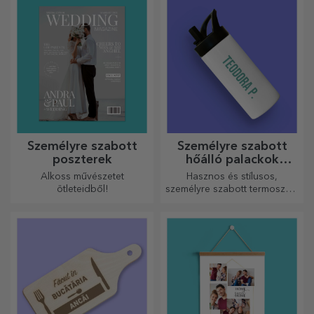
Személyre szabott
Személyre szabott
poszterek
hőálló palackok
fogantyúval
Alkoss művészetet
Hasznos és stílusos,
ötleteidből!
személyre szabott termoszok,
amelyekkel bármelyik
évszakban élvezheti kedvenc
italát.