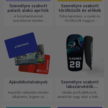
Személyre szabott
Személyre szabott
palack alakú aprítók
törölközők és előkék
A konyhaművészet
Puha tapintású, a cumik és
szerelmesei minden
törölközők nagyon
dicséretet megérdemelnek. A
hasznosak és tökéletesek,
palack alakú aprítók
hogy bárhová magaddal
tökéletesek a kész ételek
vihesd őket!
tálalásához.
Ajándékutalványok
Személyre szabott
lábszárvédők
futballhoz
Inspiráló választás minden
Ideális profi játékosok,
alkalomra, legyen az
amatőrök vagy akár a futballt
születésnap, ünnepnap vagy
szerető gyermekek számára
más különleges pillanat.
is.