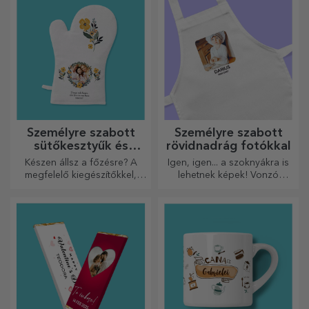
lila csapat
együttműködésével.
Személyre szabott
Személyre szabott
sütőkesztyűk és
rövidnadrág fotókkal
konyhai kiegészítők
Készen állsz a főzésre? A
Igen, igen... a szoknyákra is
megfelelő kiegészítőkkel,
lehetnek képek! Vonzó
sütő kesztyűkkel és
kollekció eredeti
edényfogókkal könnyebbé
szoknyákból.
válik a konyhában végzett
munkád.