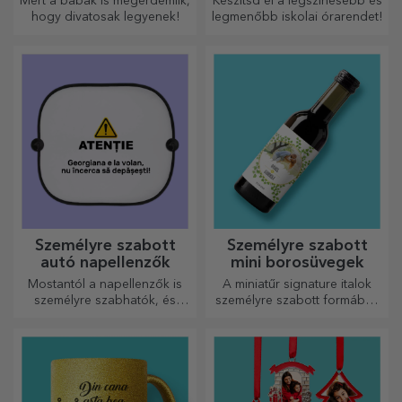
Mert a babák is megérdemlik,
Készítsd el a legszínesebb és
hogy divatosak legyenek!
legmenőbb iskolai órarendet!
Személyre szabott
Személyre szabott
autó napellenzők
mini borosüvegek
Mostantól a napellenzők is
A miniatűr signature italok
személyre szabhatók, és
személyre szabott formában
ideálisak az autóban
egy kis szerelmet és érzelmet
uralkodó hő minimalizálására.
csempésznek az életbe.