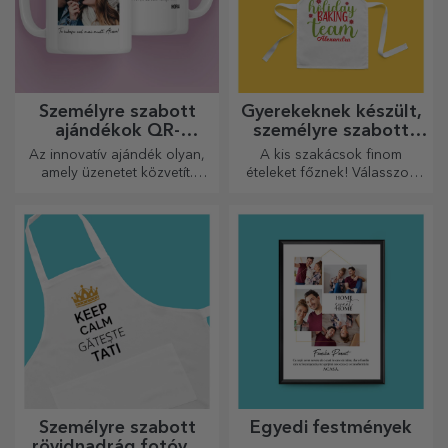
Személyre szabott
Gyerekeknek készült,
ajándékok QR-
személyre szabott
kódokkal
rövidnadrágok
Az innovatív ajándék olyan,
A kis szakácsok finom
amely üzenetet közvetít.
ételeket főznek! Válasszon
Válasszon olyanokat, amelyek
egy neki megfelelő kötényt,
QR-kóddal és hozzáadott
és álljon mellé a konyhában!
linkkel rendelkeznek, hogy a
legegyedibb reakciókat
váltsa ki!
Személyre szabott
Egyedi festmények
rövidnadrág fotóval