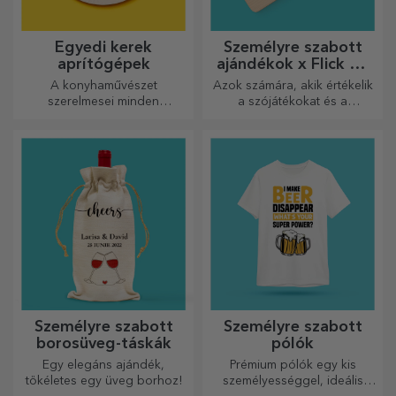
Egyedi kerek
Személyre szabott
aprítógépek
ajándékok x Flick Mr
Rima
A konyhaművészet
Azok számára, akik értékelik
szerelmesei minden
a szójátékokat és a
dicséretet megérdemelnek,
jelentőségteljes rímeket.
ezért az ízletes ételek a
legkreatívabb aprítókkal
készülnek. Válassza ki a
megfelelőt!
Személyre szabott
Személyre szabott
borosüveg-táskák
pólók
Egy elegáns ajándék,
Prémium pólók egy kis
tökéletes egy üveg borhoz!
személyességgel, ideális