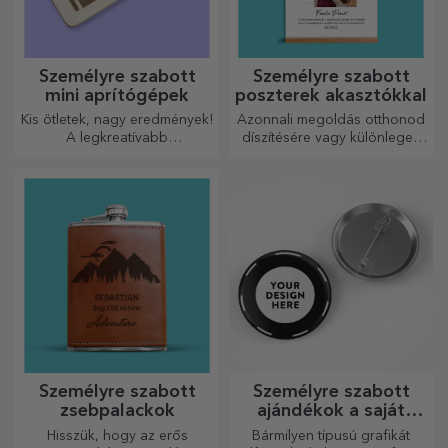
Személyre szabott
Személyre szabott
mini aprítógépek
poszterek akasztókkal
Kis ötletek, nagy eredmények!
Azonnali megoldás otthonod
A legkreatívabb
díszítésére vagy különleges
aprítógépekkel készülnek a
ajándék szeretteidnek!
legfinomabb ételek, válassza
ki a legmegfelelőbbet!
Személyre szabott
Személyre szabott
zsebpalackok
ajándékok a saját
grafikáiddal
Hisszük, hogy az erős
Bármilyen típusú grafikát