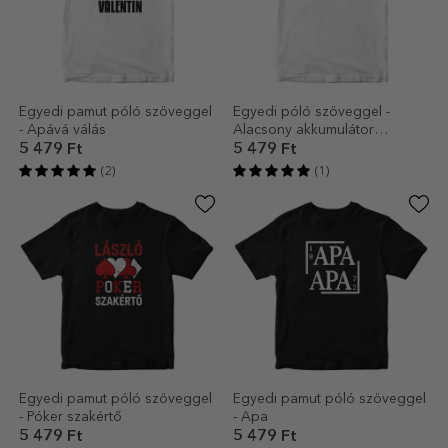
Egyedi pamut póló szöveggel
Egyedi póló szöveggel -
- Apává válás
Alacsony akkumulátor
töltöttség
5 479 Ft
5 479 Ft
(2)
(1)
Egyedi pamut póló szöveggel
Egyedi pamut póló szöveggel
- Póker szakértő
- Apa
5 479 Ft
5 479 Ft