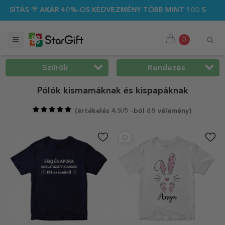
40%-OS KEDVEZMÉNY TÖBB MINT 100 SZEMÉLYRE SZABOTT AJÁ
0
Szűrők
Rendezés
Pólók kismamáknak és kispapáknak
(
értékelés 4.9/5 -ból 88 vélemény
)