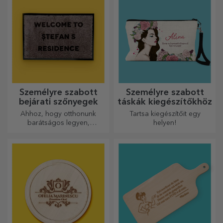
Személyre szabott
Személyre szabott
bejárati szőnyegek
táskák kiegészítőkhöz
Ahhoz, hogy otthonunk
Tartsa kiegészítőit egy
barátságos legyen,
helyen!
elengedhetetlen, hogy a
bejáratnál szőnyeg legyen.
Személyre szabhatja őket, és
így a legvonzóbb
szőnyegeket kapja!