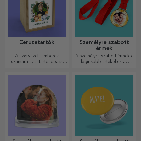
Ceruzatartók
Személyre szabott
érmek
A szervezett emberek
A személyre szabott érmek a
számára ez a tartó ideális
leginkább értékeltek az
ajándék.
elvégzett munkáért.
Személyre szabhatja őket, és
elismerheti az érdemeiket!