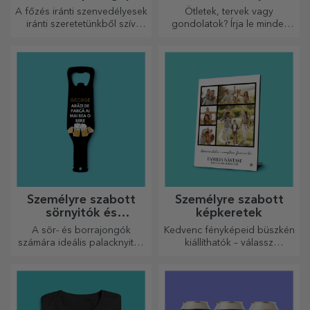
A főzés iránti szenvedélyesek
Ötletek, tervek vagy
iránti szeretetünkből szív
gondolatok? Írja le mindet
alakú ajándékokat
egy személyre szabott
készítettünk a legügyesebb
naplóba, és őrizze meg
háziasszonyok számára.
minden emlékét.
Személyre szabott
Személyre szabott
sörnyitók és
képkeretek
dugóhúzók
A sör- és borrajongók
Kedvenc fényképeid büszkén
számára ideális palacknyitók
kiállíthatók – válassz
és dugóhúzók teljesen új
személyre szabott
megjelenést kaphatnak, ha
képkereteket!
személyre szabják őket.