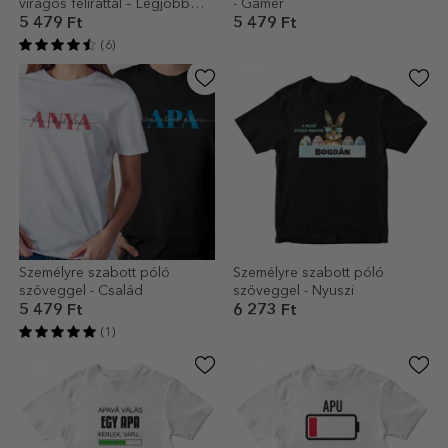
virágos felirattal – Legjobb
- Gamer
anya
5 479 Ft
5 479 Ft
(6)
Személyre szabott póló
Személyre szabott póló
szöveggel - Család
szöveggel - Nyuszi
5 479 Ft
6 273 Ft
(1)