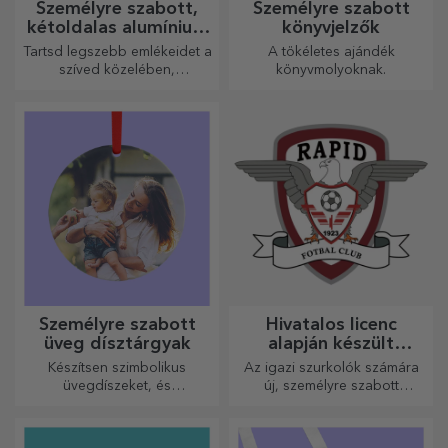
Személyre szabott,
Személyre szabott
kétoldalas alumínium
könyvjelzők
kártyák
Tartsd legszebb emlékeidet a
A tökéletes ajándék
szíved közelében,
könyvmolyoknak.
szeretteiddel együtt.
Személyre szabott
Hivatalos licenc
üveg dísztárgyak
alapján készült
személyre szabott
Készítsen szimbolikus
Az igazi szurkolók számára
ajándékok – FC Rapid
üvegdíszeket, és
új, személyre szabott
1923 Bukarest
ajándékozza meg szeretteit
termékekből álló kollekciót
eredeti és egyedi
készítettünk, a Rapid
ajándékokkal!
hivatalos licencével, a fehér-