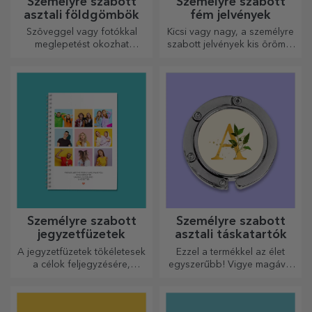
Személyre szabott
Személyre szabott
asztali földgömbök
fém jelvények
Szöveggel vagy fotókkal
Kicsi vagy nagy, a személyre
meglepetést okozhat
szabott jelvények kis örömöt
szeretteinek egy különleges
okozhatnak, ha személyre
irodai kiegészítővel.
szabottak. Egy tárgy, amely
szerencsét, mosolyt és
jókedvet hoz!
Személyre szabott
Személyre szabott
jegyzetfüzetek
asztali táskatartók
A jegyzetfüzetek tökéletesek
Ezzel a termékkel az élet
a célok feljegyzésére,
egyszerűbb! Vigye magával
ideálisak ilyen feladatokhoz.
bárhová is megy!