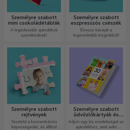
Személyre szabott
Személyre szabott
mini csokoládétáblák
eszpresszós csészék
A legédesebb ajándékok
Élvezze kávéját a
szeretteidnek!
legeredetibb bögrékből!
Személyre szabott
Személyre szabott
rejtvények
üdvözlőkártyák és
képeslapok
Teszteld a koncentrációs
Adjon egy kis eredetiséget az
képességedet, és állítsd
ajándékhoz, amit adni