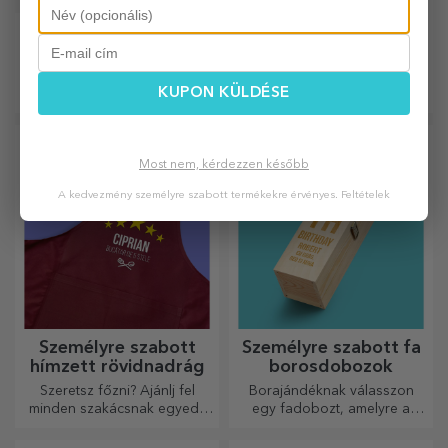
Személyre szabott
Személyre szabott
ajándékélmények
lemez tartó
Bármilyen alkalomról is
Terítsd meg az asztalt
KUPON KÜLDÉSE
legyen szó, ajándékozzon
különleges módon
emlékezetes élményt –
tányértartókkal. Személyre
felejthetetlen emlékeket,
szabhatók üzenettel vagy az
adrenalin- vagy relaxációs
asztalnál ülők nevével.
élményeket.
Most nem, kérdezzen később
A kedvezmény személyre szabott termékekre érvényes.
Feltételek
Személyre szabott
Személyre szabott fa
hímzett rövidnadrág
borosdobozok
Szeretsz főzni? Ajánlj fel
Borajándéknak válasszon
minden szakácsnak egyedi,
egy fadobozt, amelyre a
hímzéssel ellátott kötényt!
legkülönlegesebb üzeneteket
gravírozták.