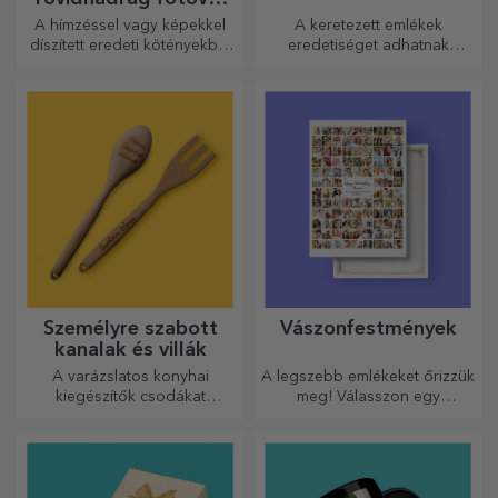
vagy hímzéssel
A hímzéssel vagy képekkel
A keretezett emlékek
díszített eredeti kötényekből
eredetiséget adhatnak
álló vonzó kollekció tökéletes
otthonának, személyre
ajándék a főzés
szabhatják festményeit és
szerelmeseinek.
megalkothatják saját
történetét!
Személyre szabott
Vászonfestmények
kanalak és villák
A varázslatos konyhai
A legszebb emlékeket őrizzük
kiegészítők csodákat
meg! Válasszon egy
művelnek! A villák és kanalak
ajándékot, amely érzelmeket
remek csapatot alkotnak a
kelt!
legkifinomultabb receptek
elkészítéséhez.