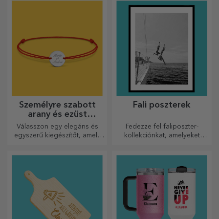
Személyre szabott
Fali poszterek
arany és ezüst
karkötők
Válasszon egy elegáns és
Fedezze fel faliposzter-
egyszerű kiegészítőt, amely
kollekciónkat, amelyeket
szerinted legjobban tükrözi
professzionális
annak a személynek a
nyomtatásúak, hogy
személyiségét, aki viselni
bármilyen teret átalakítsanak.
fogja.
Modern dizájn, élénk színek
és prémium minőség –
tökéletesek ahhoz, hogy
személyiséget adjanak
otthonának, irodájának vagy
stúdiójának.