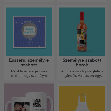
össze a személyre szabott
szeretne. Töltse ki az
kirakós játék képét a kedvenc
ajándékot egy személyre
fotóidból.
szabott kártyával vagy
üdvözlőkártyával.
Ésszerű, személyre
Személyre szabott
szabott
borok
üdvözlőkártyák és
Most lehetőséged van
A jó bor mindig megfelelő
kártyák
elrejteni egy személyre
ajándék. Válasszon egy
szabott üzenetet
személyre szabottat, és adja
szeretteidnek, és meglepni
át a címzett nevével ellátva.
őket bármilyen alkalomra.