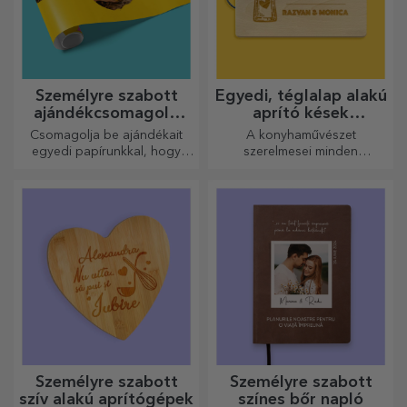
Személyre szabott
Egyedi, téglalap alakú
ajándékcsomagoló
aprító kések
papír
fogantyúval
Csomagolja be ajándékait
A konyhaművészet
egyedi papírunkkal, hogy
szerelmesei minden
még kinyitni sem akarják majd
dicséretet megérdemelnek,
őket.
ezért az ízletes ételek a
legkreatívabb aprítókkal
készülnek. Válassza ki a
megfelelőt!
Személyre szabott
Személyre szabott
szív alakú aprítógépek
színes bőr napló