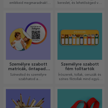
emlékeid megmaradnak!
kereslet, és lehetőséged van
Rendezze el pillanatait
személyre szabni őket, és
néhány képen, és a
magaddal vinni bárhová
legkülönlegesebb órája lesz!
mész, mert a zománcozottak
nem törnek össze.
Személyre szabott
Személyre szabott
matricák, öntapadó
fém tolltartók
címkék
Színesítsd és személyre
Írószerek, tollak, ceruzák és
szabhatod a
színes filctollak mind együtt
jegyzetfüzeteidet és
tárolhatók a StarGift
naplóidat.
személyre szabott
tolltartóiban!