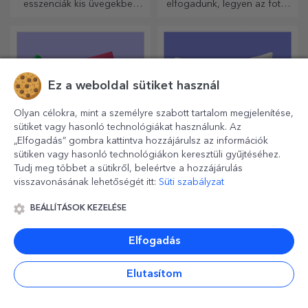
esszenciák kis üvegekben
elfogadunk, legyen az fotó,
vannak. Mit szólna egy
szöveg vagy mindkettő. :)
személyre szabott
Most már megkaphatja a
zsebpalackhoz?
kívánt ajándékot!
Ez a weboldal sütiket használ
Olyan célokra, mint a személyre szabott tartalom megjelenítése,
sütiket vagy hasonló technológiákat használunk. Az
„Elfogadás” gombra kattintva hozzájárulsz az információk
sütiken vagy hasonló technológiákon keresztüli gyűjtéséhez.
Tudj meg többet a sütikről, beleértve a hozzájárulás
Személyre szabott
Személyre szabott
visszavonásának lehetőségét itt:
Süti szabályzat
cukorkás dobozok
dekoratív párnák
Édesítsd meg szeretteidet
Ajándék otthonra,
BEÁLLÍTÁSOK KEZELÉSE
édes emlékekkel finom
dekorációként vagy öleléshez
édességekből álló
– a személyre szabott párnák
Elfogadás
dobozokban!
minden alkalomra
tökéletesek.
Elutasítom