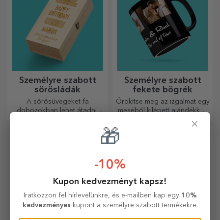
Személyre szabott
Személyre szabott
sörösládák
fekete bögrék
A sörösüvegeket fa
Örökítse meg az izgalmat egy
dobozokban lehet átadni,
meséből kilépett ajándékkal!
amelyekre a címzett nevét és
A teljesen fekete bögrék
×
egy személyre szóló üzenetet
képekkel vagy szöveggel
🎁
lehet gravírozni.
mindenkit lenyűgöznek, aki
megkapja őket ajándékba.
-10%
Kupon kedvezményt kapsz!
Iratkozzon fel hírlevelünkre, és e-mailben kap egy
10%
kedvezményes
kupont a személyre szabott termékekre.