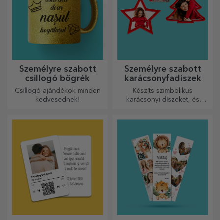
Személyre szabott
Személyre szabott
csillogó bögrék
karácsonyfadíszek
Csillogó ajándékok minden
Készíts szimbolikus
kedvesednek!
karácsonyi díszeket, és
ajándékozd meg szeretteidet!