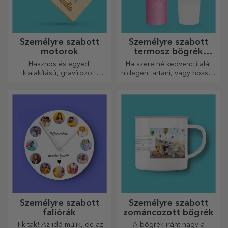
Személyre szabott
Személyre szabott
motorok
termosz bögrék
fogantyúval és
Hasznos és egyedi
Ha szeretné kedvenc italát
szívószállal
kialakítású, gravírozott
hidegen tartani, vagy hosszú
vágódeszkák tökéletesek a
utazás során melegen
konyhában elkészített
szeretné tartani a kávéját,
legfinomabb ételekhez.
akkor termoszunk tökéletes
választás ilyen esetekre.
Személyre szabott
Személyre szabott
faliórák
zománcozott bögrék
Tik-tak! Az idő múlik, de az
A bögrék iránt nagy a