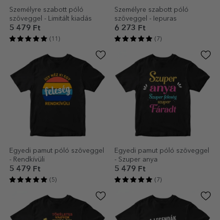
Személyre szabott póló
Személyre szabott póló
szöveggel - Limitált kiadás
szöveggel - Iepuras
5 479 Ft
6 273 Ft
(11)
(7)
Egyedi pamut póló szöveggel
Egyedi pamut póló szöveggel
- Rendkívüli
- Szuper anya
5 479 Ft
5 479 Ft
(5)
(7)