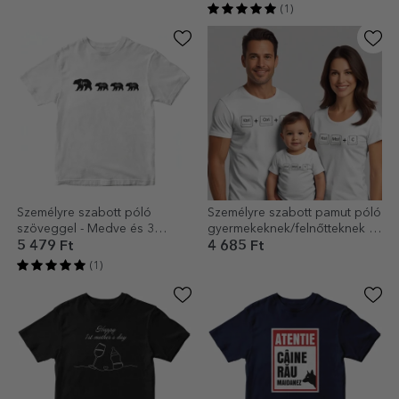
(1)
Személyre szabott póló
Személyre szabott pamut póló
szöveggel - Medve és 3
gyermekeknek/felnőtteknek -
kölyke
Ctrl C, Ctrl V
5 479 Ft
4 685 Ft
(1)