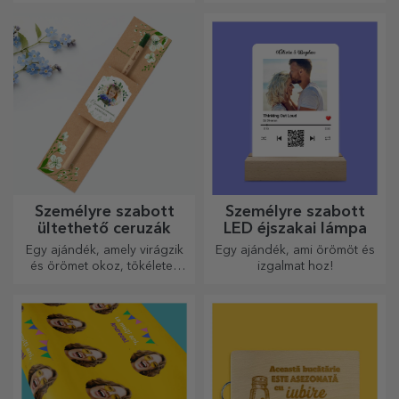
ajándék szeretteinek.
Testreszabás pamut vagy
sport modelleken, válassza ki
a megfelelőt!
Személyre szabott
Személyre szabott
ültethető ceruzák
LED éjszakai lámpa
Egy ajándék, amely virágzik
Egy ajándék, ami örömöt és
és örömet okoz, tökéletes
izgalmat hoz!
március 1-jére és 8-ára