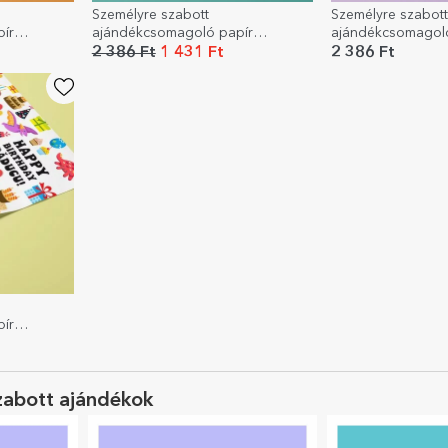
Személyre szabott
Személyre szabott
ír
ajándékcsomagoló papír
ajándékcsomagoló
szöveggel - Gyerekek
szöveggel - Lufik
2 386 Ft
1 431 Ft
2 386 Ft
ír
arty
zabott ajándékok