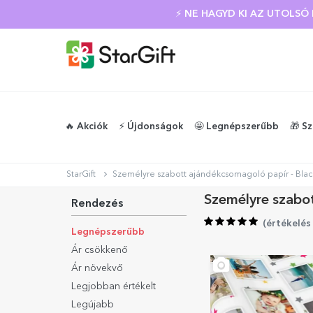
NYÁRI KIÁRUSÍTÁS
⚡ NE HAGYD KI AZ UTOLS
🔥 Akciók
⚡️ Újdonságok
🤩 Legnépszerűbb
🎁 S
StarGift
Személyre szabott ajándékcsomagoló papír - Blac
Személyre szabot
Rendezés
(
értékelés
Legnépszerűbb
Ár csökkenő
Ár növekvő
Legjobban értékelt
Legújabb