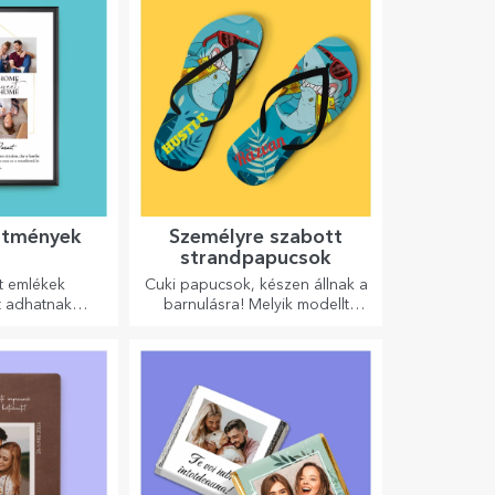
stmények
Személyre szabott
strandpapucsok
t emlékek
Cuki papucsok, készen állnak a
t adhatnak
barnulásra! Melyik modellt
 személyre
választod személyre
stményeit és
szabáshoz?
ját történetét!