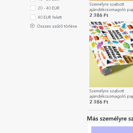
Személyre szabott
20 - 40 EUR
ajándékcsomagoló pap
szöveggel - Ma van a
2 386 Ft
40 EUR felett
születésnapod
Összes szűrő törlése
Személyre szabott
ajándékcsomagoló pap
szöveggel - Dinosaur P
2 386 Ft
Más személyre s