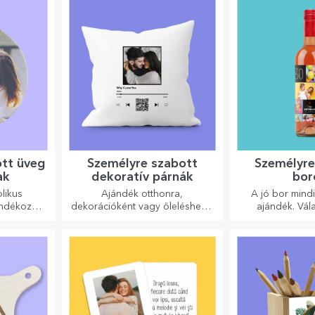
ott üveg
Személyre szabott
Személyre
ak
dekoratív párnák
bor
likus
Ajándék otthonra,
A jó bor mind
ándékozza
dekorációként vagy öleléshez –
ajándék. Vál
deti és
a személyre szabott párnák
személyre szabot
kkal!
minden alkalomra tökéletesek.
a címzett nevé