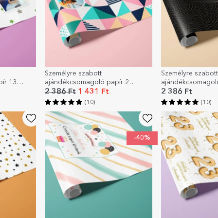
Személyre szabott
Személyre szabott
ír 13
ajándékcsomagoló papír 2
ajándékcsomagoló
kkal
fotóval és szöveggel
szöveggel - Feket
2 386 Ft
1 431 Ft
2 386 Ft
(10)
(10)
-40%