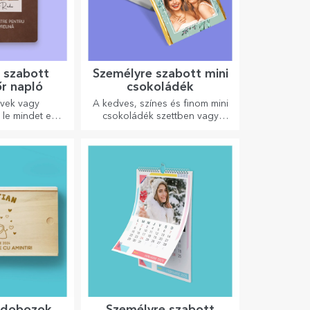
 szabott
Személyre szabott mini
őr napló
csokoládék
rvek vagy
A kedves, színes és finom mini
 le mindet egy
csokoládék szettben vagy
tt naplóba, és
egyenként is kaphatók, és
den emlékét.
tökéletes ajándékok minden
csokoládérajongó számára.
kdobozok
Személyre szabott