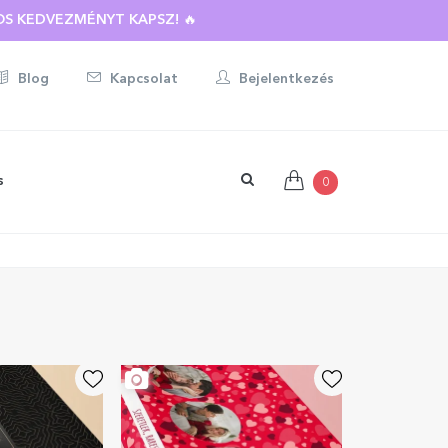
BOTT AJÁNDÉKRA ☀️
S KEDVEZMÉNYT KAPSZ! 🔥
Blog
Kapcsolat
Bejelentkezés
s
0