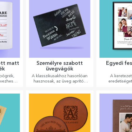
ott matt
Személyre szabott
Egyedi fe
ék
üvegvágók
 bögrék,
A klasszikusakhoz hasonlóan
A keretezet
lvezhesd
hasznosak, az üveg aprítók
eredetisége
egyedi kialakításúak, könnyen
otthonának,
tisztíthatók és tárolhatók, és
szabhatják fe
személyes hangulatot
megalkothatják sa
kölcsönöznek a konyhának.