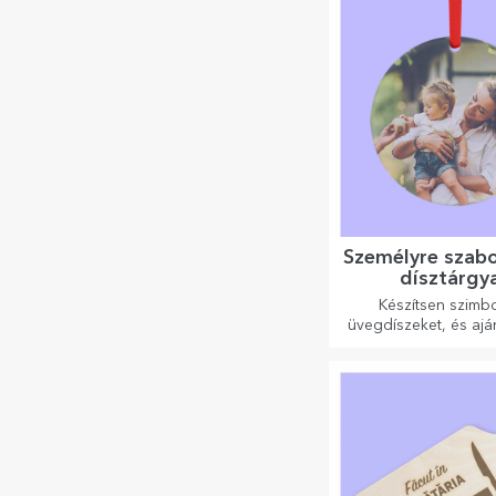
Személyre szab
dísztárgy
Készítsen szimbo
üvegdíszeket, és aj
meg szeretteit ere
egyedi ajándéko