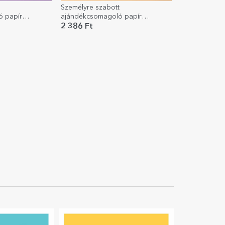
Személyre szabott
 papír
ajándékcsomagoló papír
 neked
szöveggel - Egyszerű
2 386 Ft