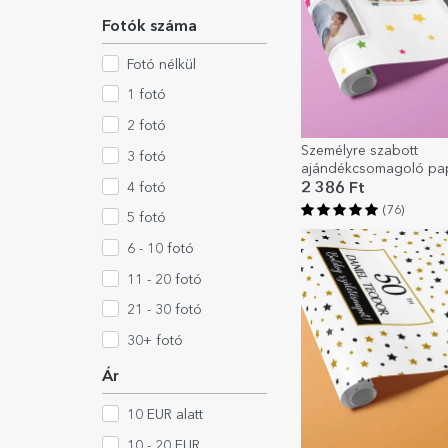
Fotók száma
Fotó nélkül
1 fotó
2 fotó
Személyre szabott
3 fotó
ajándékcsomagoló pap
fotóval, színes csillago
4 fotó
2 386 Ft
díszített háttérrel
(76)
5 fotó
6 - 10 fotó
11 - 20 fotó
21 - 30 fotó
30+ fotó
Ár
10 EUR alatt
10 - 20 EUR