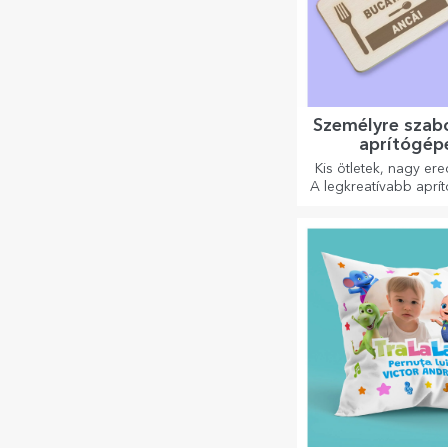
Személyre szabo
aprítógép
Kis ötletek, nagy er
A legkreatívabb aprí
készülnek a legf
ételek, válassza
legmegfelelőb