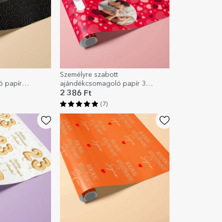
Személyre szabott
 papír
ajándékcsomagoló papír 3
e és arany
fotóval és szöveggel - Szívek
2 386 Ft
(7)