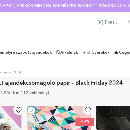
 🌴 AKÁR 40%-OS KEDVEZMÉNY TÖBB MINT 100 SZEMÉLYRE SZA
Ó NAPOT, AMIKOR MINDEN SZEMÉLYRE SZABOTT PÓLÓRA 30%-O
🇭🇺
HU
zemélyre szabott ajándékok
🗓️ Alkalmak
👧🏻 Gyerekek
💼 Cége
k Friday 2024
t ajándékcsomagoló papír - Black Friday 2024
 4.9/5 -ból 113 vélemény
)
-40%