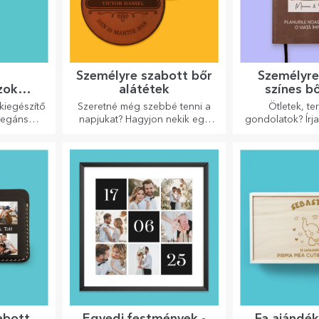
z
Személyre szabott bőr
Személyre
zok
alátétek
színes b
kel
kiegészítő
Szeretné még szebbé tenni a
Ötletek, te
legáns
napjukat? Hagyjon nekik egy
gondolatok? Írja
z.
kedves emléket a könnyen
személyre szabo
személyre szabható
őrizze meg min
poháralátétek segítségével.
abott
Egyedi festmények -
Fa ajándé