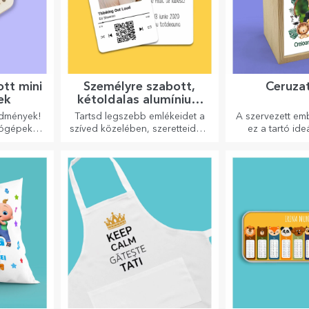
tt mini
Személyre szabott,
Ceruza
ek
kétoldalas alumínium
kártyák
edmények!
Tartsd legszebb emlékeidet a
A szervezett em
tógépekkel
szíved közelében, szeretteiddel
ez a tartó ide
inomabb
együtt.
 ki a
bet!