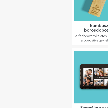
Bambus
borosdobo
kiegészítők
A fadoboz tökéletes 
a borosüvegek e
bemutatásáho
Személyre sz