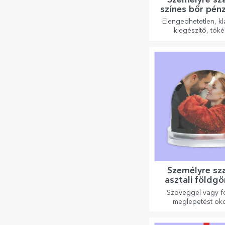
színes bőr pén
Elengedhetetlen, kl
kiegészítő, töké
mindenkinek
Személyre sz
asztali föld
Szöveggel vagy f
meglepetést ok
szeretteinek egy kü
irodai kiegészít