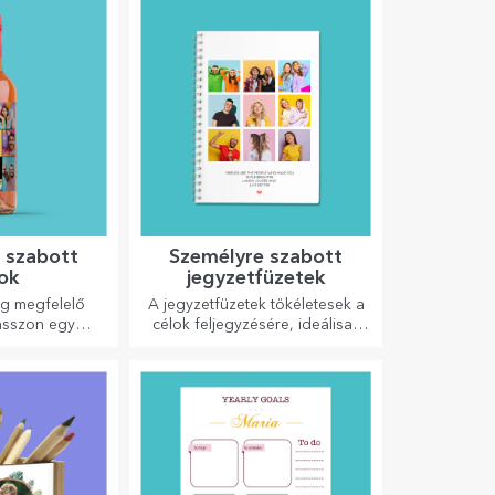
 szabott
Személyre szabott
ok
jegyzetfüzetek
ig megfelelő
A jegyzetfüzetek tökéletesek a
asszon egy
célok feljegyzésére, ideálisak
tat, és adja át
ilyen feladatokhoz.
vel ellátva.