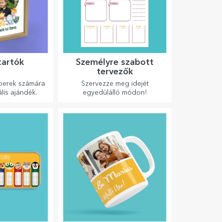
tartók
Személyre szabott
tervezők
berek számára
Szervezze meg idejét
ális ajándék.
egyedülálló módon!