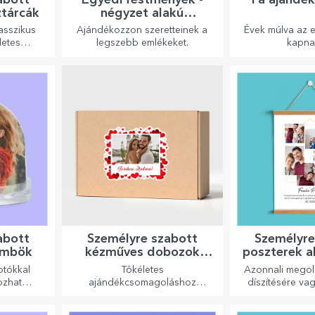
ztárcák
négyzet alakú
formátum
asszikus
Ajándékozzon szeretteinek a
Évek múlva az e
letes
legszebb emlékeket.
kapna
!
ajándékdo
Személyre szab
legeredetibb
abott
Személyre szabott
Személyre
gömbök
kézműves dobozok
poszterek a
matricákkal
otókkal
Tökéletes
Azonnali mego
ozhat
ajándékcsomagoláshoz
díszítésére va
lönleges
bármilyen alkalomra.
ajándék szer
ővel.