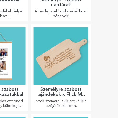
naptárak
mlékek helyet
Az év legszebb pillanatait hozó
k az
hónapok!
bozokban.
hatod őket a
 üzenettel.
 szabott
Személyre szabott
kasztókkal
ajándékok x Flick Mr
Rima
ldás otthonod
Azok számára, akik értékelik a
gy különleges
szójátékokat és a
etteidnek!
jelentőségteljes rímeket.