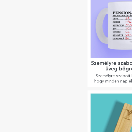
Személyre szab
üveg bögr
Személyre szabott
hogy minden nap é
őket!