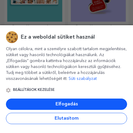
Személyre szabott
Személyre szabott
csokoládé
üzenet tartó
Ez a weboldal sütiket használ
Szeretettel készített
Üzenetet szeretne hagyni az
csokoládék. Melyiket
asztalukon? Hagyjon nekik
Olyan célokra, mint a személyre szabott tartalom megjelenítése,
választja?
egy kedves emléket egy
sütiket vagy hasonló technológiákat használunk. Az
személyre szabott üzenet
„Elfogadás” gombra kattintva hozzájárulsz az információk
tartóval.
sütiken vagy hasonló technológiákon keresztüli gyűjtéséhez.
Tudj meg többet a sütikről, beleértve a hozzájárulás
visszavonásának lehetőségét itt:
Süti szabályzat
BEÁLLÍTÁSOK KEZELÉSE
Elfogadás
Elutasítom
Személyre szabott
Személyre szabott
eszpresszós csészék
sörnyitók és
dugóhúzók