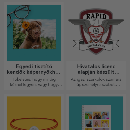
egy személyre szóló üzenetet
Személyre szabhatja őket, és
lehet gravírozni.
elismerheti az érdemeiket!
Egyedi tisztító
Hivatalos licenc
kendők képernyőkhöz
alapján készült
és szemüvegekhez
személyre szabott
Tökéletes, hogy mindig
Az igazi szurkolók számára
ajándékok – FC Rapid
kéznél legyen, vagy hogy
új, személyre szabott
1923 Bukarest
gondoskodó ajándékként
termékekből álló kollekciót
adja át szeretteinek.
készítettünk, a Rapid
hivatalos licencével, a fehér-
lila csapat
együttműködésével.