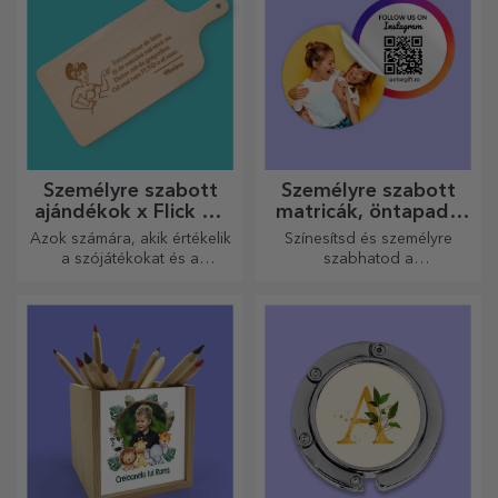
Személyre szabott
Személyre szabott
ajándékok x Flick Mr
matricák, öntapadó
Rima
címkék
Azok számára, akik értékelik
Színesítsd és személyre
a szójátékokat és a
szabhatod a
jelentőségteljes rímeket.
jegyzetfüzeteidet és
naplóidat.