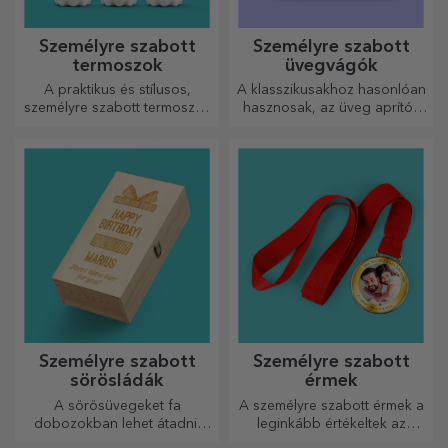
Személyre szabott
Személyre szabott
termoszok
üvegvágók
A praktikus és stílusos,
A klasszikusakhoz hasonlóan
személyre szabott termoszok
hasznosak, az üveg aprítók
tökéletesek kedvenc italod
egyedi kialakításúak, könnyen
élvezéséhez, hidegen nyáron
tisztíthatók és tárolhatók, és
és melegen télen.
személyes hangulatot
kölcsönöznek a konyhának.
Személyre szabott
Személyre szabott
sörösládák
érmek
A sörösüvegeket fa
A személyre szabott érmek a
dobozokban lehet átadni,
leginkább értékeltek az
amelyekre a címzett nevét és
elvégzett munkáért.