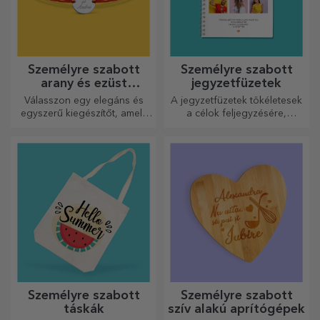
Személyre szabott
Személyre szabott
arany és ezüst
jegyzetfüzetek
karkötők
Válasszon egy elegáns és
A jegyzetfüzetek tökéletesek
egyszerű kiegészítőt, amely
a célok feljegyzésére,
szerinted legjobban tükrözi
ideálisak ilyen feladatokhoz.
annak a személynek a
személyiségét, aki viselni
fogja.
Személyre szabott
Személyre szabott
táskák
szív alakú aprítógépek