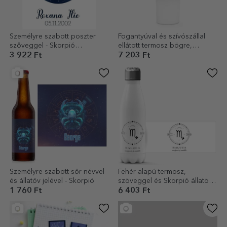
Személyre szabott poszter
Fogantyúval és szívószállal
szöveggel - Skorpió
ellátott termosz bögre,
csillagkép
személyre szabott szöveggel
3 922 Ft
7 203 Ft
– Skorpió állatöv je
Személyre szabott sör névvel
Fehér alapú termosz,
és állatöv jelével - Skorpió
szöveggel és Skorpió állatöv
jelével személyre szabva
1 760 Ft
6 403 Ft