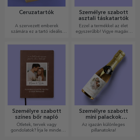
Ceruzatartók
Személyre szabott
asztali táskatartók
A szervezett emberek
Ezzel a termékkel az élet
számára ez a tartó ideális
egyszerűbb! Vigye magával
ajándék.
bárhová is megy!
Személyre szabott
Személyre szabott
színes bőr napló
mini palackok
pezsgővel
Ötletek, tervek vagy
Az igazán különleges
gondolatok? Írja le mindet
pillanatokra!
egy személyre szabott