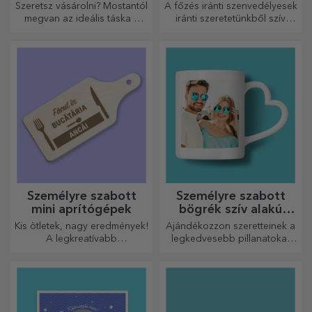
Szeretsz vásárolni? Mostantól
A főzés iránti szenvedélyesek
megvan az ideális táska a
iránti szeretetünkből szív
kisebb vásárlásokhoz, tágas
alakú ajándékokat
és nagyon elegáns.
készítettünk a legügyesebb
háziasszonyok számára.
Személyre szabott
Személyre szabott
mini aprítógépek
bögrék szív alakú
fogantyúval
Kis ötletek, nagy eredmények!
Ajándékozzon szeretteinek a
A legkreatívabb
legkedvesebb pillanatokat
aprítógépekkel készülnek a
személyre szabott, szív alakú
legfinomabb ételek, válassza
fülű bögrékkel.
ki a legmegfelelőbbet!