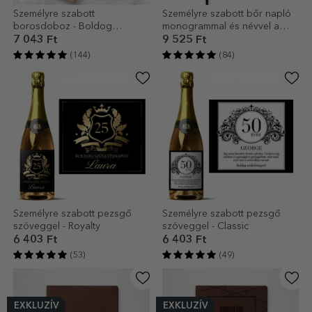
Személyre szabott
Személyre szabott bőr napló
borosdoboz - Boldog
monogrammal és névvel a
születésnapot!
közepén
7 043 Ft
9 525 Ft
(144)
(84)
Személyre szabott pezsgő
Személyre szabott pezsgő
szöveggel - Royalty
szöveggel - Classic
6 403 Ft
6 403 Ft
(53)
(49)
EXKLUZÍV
EXKLUZÍV