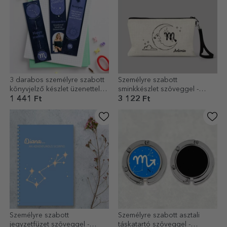
3 darabos személyre szabott
Személyre szabott
könyvjelző készlet üzenettel
sminkkészlet szöveggel -
és fotóval - Skorpió állatöv jel
Skorpió állatöv jel
1 441 Ft
3 122 Ft
Személyre szabott
Személyre szabott asztali
jegyzetfüzet szöveggel -
táskatartó szöveggel -