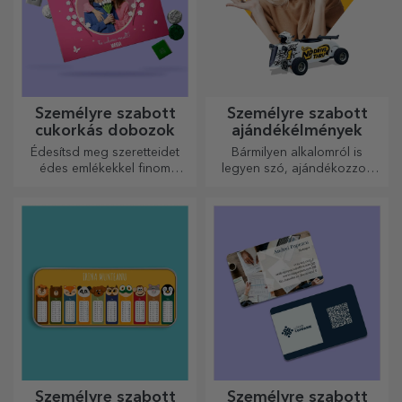
Személyre szabott
Személyre szabott
cukorkás dobozok
ajándékélmények
Édesítsd meg szeretteidet
Bármilyen alkalomról is
édes emlékekkel finom
legyen szó, ajándékozzon
édességekből álló
emlékezetes élményt –
dobozokban!
felejthetetlen emlékeket,
adrenalin- vagy relaxációs
élményeket.
Személyre szabott
Személyre szabott