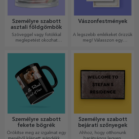
Személyre szabott
Vászonfestmények
asztali földgömbök
Szöveggel vagy fotókkal
A legszebb emlékeket őrizzük
meglepetést okozhat
meg! Válasszon egy
szeretteinek egy különleges
ajándékot, amely érzelmeket
irodai kiegészítővel.
kelt!
Személyre szabott
Személyre szabott
fekete bögrék
bejárati szőnyegek
Örökítse meg az izgalmat egy
Ahhoz, hogy otthonunk
meséből kilépett ajándékkal!
barátságos legyen,