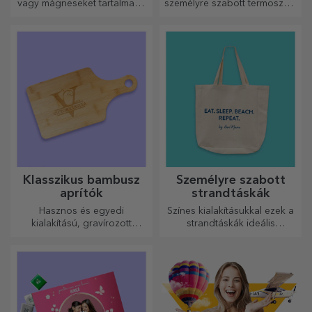
vagy mágneseket tartalmazó
személyre szabott termoszok,
dobozok nagyon népszerű
amelyekkel bármelyik
ajándékok. Válassza ki
évszakban élvezheti kedvenc
kedvenc fényképeit, és adjon
italát.
eredeti ajándékokat.
Klasszikus bambusz
Személyre szabott
aprítók
strandtáskák
Hasznos és egyedi
Színes kialakításukkal ezek a
kialakítású, gravírozott
strandtáskák ideális
vágódeszkák tökéletesek a
ajándékok lehetnek
konyhában elkészített
szeretteidnek, vagy akár új
legfinomabb ételekhez.
kiegészítők a
táskagyűjteményedben.