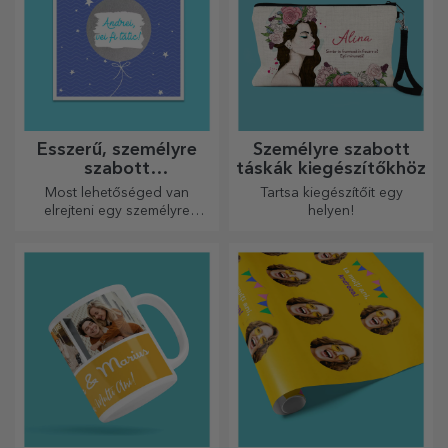
Ésszerű, személyre
Személyre szabott
szabott
táskák kiegészítőkhöz
üdvözlőkártyák és
Most lehetőséged van
Tartsa kiegészítőit egy
kártyák
elrejteni egy személyre
helyen!
szabott üzenetet
szeretteidnek, és meglepni
őket bármilyen alkalomra.