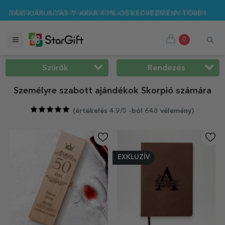
🌴 AKÁR 40%-OS KEDVEZMÉNY TÖBB MINT 100 SZEMÉLYRE SZA
0
Szűrők
Rendezés
Személyre szabott ajándékok Skorpió számára
(
értékelés 4.9/5 -ból 648 vélemény
)
EXKLUZÍV