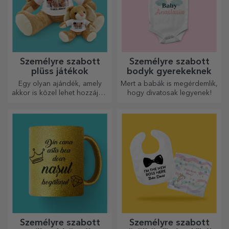
Személyre szabott
Személyre szabott
plüss játékok
bodyk gyerekeknek
Egy olyan ajándék, amely
Mert a babák is megérdemlik,
akkor is közel lehet hozzájuk,
hogy divatosak legyenek!
amikor Ön nincs ott, a
személyre szabott
plüssjátékok, amelyek
pontosan alkalmasak
ölelgetésre!
Személyre szabott
Személyre szabott