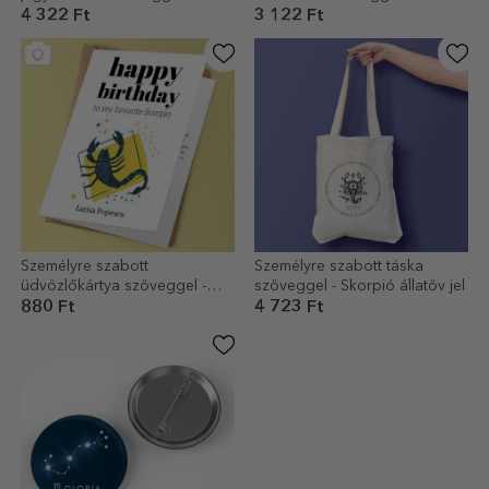
Skorpió
Skorpió állatöv jel
4 322 Ft
3 122 Ft
Személyre szabott
Személyre szabott táska
üdvözlőkártya szöveggel -
szöveggel - Skorpió állatöv jel
Skorpió állatöv jel
880 Ft
4 723 Ft