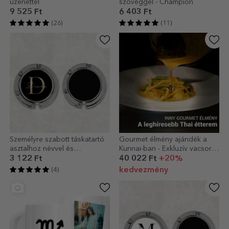
üzenettel
szöveggel - Champion
9 525 Ft
6 403 Ft
(26)
(11)
Személyre szabott táskatartó
Gourmet élmény ajándék a
asztalhoz névvel és
Kunnai-ban - Exkluzív vacsora
kezdőbetűvel - Arany
a leghíresebb thai étteremben
3 122 Ft
40 022 Ft
+20%
kedvezmény
(4)