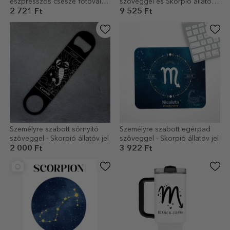
eszpresszós csésze fotóval
szöveggel és Skorpió állatöv
és szöveggel - Skorpió állatöv
jelével
2 721 Ft
9 525 Ft
jel
Személyre szabott sörnyitó
Személyre szabott egérpad
szöveggel - Skorpió állatöv jel
szöveggel - Skorpió állatöv jel
2 000 Ft
3 922 Ft