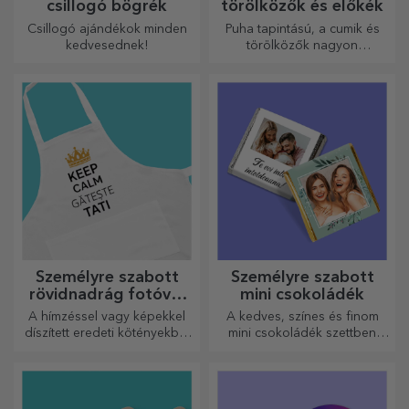
csillogó bögrék
törölközők és előkék
Csillogó ajándékok minden
Puha tapintású, a cumik és
kedvesednek!
törölközők nagyon
hasznosak és tökéletesek,
hogy bárhová magaddal
vihesd őket!
Személyre szabott
Személyre szabott
rövidnadrág fotóval
mini csokoládék
vagy hímzéssel
A hímzéssel vagy képekkel
A kedves, színes és finom
díszített eredeti kötényekből
mini csokoládék szettben
álló vonzó kollekció tökéletes
vagy egyenként is kaphatók,
ajándék a főzés
és tökéletes ajándékok
szerelmeseinek.
minden csokoládérajongó
számára.