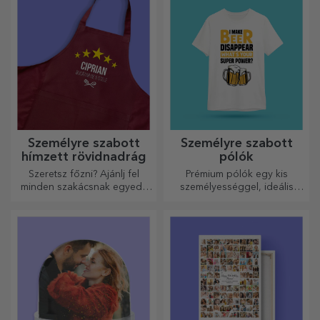
tökéletesen alkalmasak arra,
hogy minden nap
emlékeztessék őket rád.
Személyre szabott
Személyre szabott
hímzett rövidnadrág
pólók
Szeretsz főzni? Ajánlj fel
Prémium pólók egy kis
minden szakácsnak egyedi,
személyességgel, ideális
hímzéssel ellátott kötényt!
ajándék szeretteinek.
Testreszabás pamut vagy
sport modelleken, válassza ki
a megfelelőt!