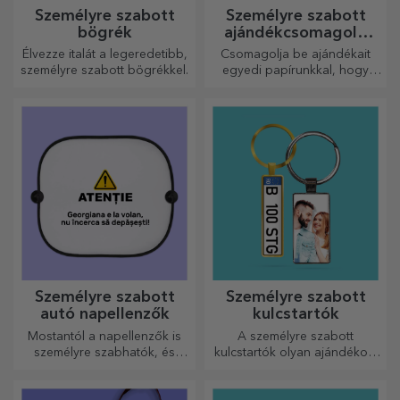
Személyre szabott
Személyre szabott
bögrék
ajándékcsomagoló
papír
Élvezze italát a legeredetibb,
Csomagolja be ajándékait
személyre szabott bögrékkel.
egyedi papírunkkal, hogy
még kinyitni sem akarják majd
őket.
Személyre szabott
Személyre szabott
autó napellenzők
kulcstartók
Mostantól a napellenzők is
A személyre szabott
személyre szabhatók, és
kulcstartók olyan ajándékok,
ideálisak az autóban
amelyeket mindig magaddal
uralkodó hő minimalizálására.
vihetsz, és amelyek