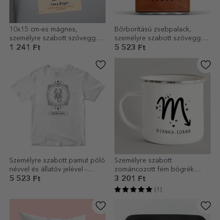
10x15 cm-es mágnes,
Bőrborítású zsebpalack,
személyre szabott szöveggel
személyre szabott szöveggel
– Skorpió állatöv jel
és állatöv jelével - Skorpió
1 241 Ft
5 523 Ft
Személyre szabott pamut póló
Személyre szabott
névvel és állatöv jelével -
zománcozott fém bögrék
Skorpió
üzenettel - Skorpió állatöv jel
5 523 Ft
3 201 Ft
(1)