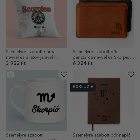
Személyre szabott párna
Személyre szabott bőr
névvel és állatöv jelével -
pénztárca névvel és Skorpió
Skorpió
állatöv jelével
3 922 Ft
6 324 Ft
EXKLUZÍV
Személyre szabott
Személyre szabott bőr napló