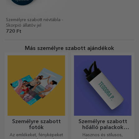
Személyre szabott névtábla -
Skorpió állatöv jel
720 Ft
Más személyre szabott ajándékok
Személyre szabott
Személyre szabott
fotók
hőálló palackok
fogantyúval
Az emlékeket, fényképeket
Hasznos és stílusos,