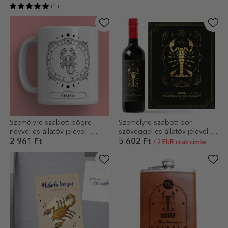
(1)
Személyre szabott bögre
Személyre szabott bor
névvel és állatöv jelével -
szöveggel és állatöv jelével -
Skorpió
Skorpió
2 961 Ft
5 602 Ft
/ 2 EUR csak címke