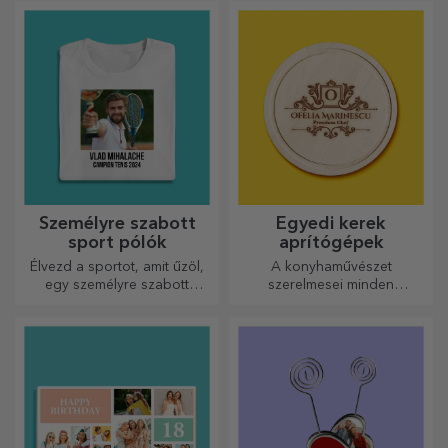
naplóba, és őrizze meg
minden emlékét.
Személyre szabott
Egyedi kerek
sport pólók
aprítógépek
Élvezd a sportot, amit űzöl,
A konyhaművészet
egy személyre szabott
szerelmesei minden
pólóval, a neveddel vagy
dicséretet megérdemelnek,
fotóddal, ez lehet a
ezért az ízletes ételek a
kedvenced!
legkreatívabb aprítókkal
készülnek. Válassza ki a
megfelelőt!