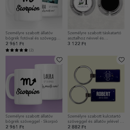
Személyre szabott állatöv
Személyre szabott táskatartó
bögrék fotóval és szöveggel -
asztalhoz névvel és
Skorpió
kezdőbetűvel - Virágos
2 961 Ft
3 122 Ft
(2)
Személyre szabott állatöv
Személyre szabott kulcstartó
bögrék szöveggel - Skorpió
szöveggel és állatöv jelével -
Skorpió
2 961 Ft
2 882 Ft