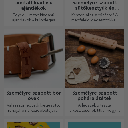
Limitált kiadású
Személyre szabott
ajándékok
sütőkesztyűk és
konyhai kiegészítők
Egyedi, limitált kiadású
Készen állsz a főzésre? A
ajándékok – különleges
megfelelő kiegészítőkkel,
meglepetések felejthetetlen
sütő kesztyűkkel és
pillanatokhoz
edényfogókkal könnyebbé
válik a konyhában végzett
munkád.
Személyre szabott bőr
Személyre szabott
övek
poháralátétek
Válasszon egyedi kiegészítőt
A legszebb tészta
ruhájához a kezdőbetűjével
elkészítésének titka, hogy a
vagy nevével! A személyre
varázslatos sodrófáinkat
szabott övek eleganciát és
használja. A piték isteni
stílust kölcsönöznek!
finomságúak lesznek!