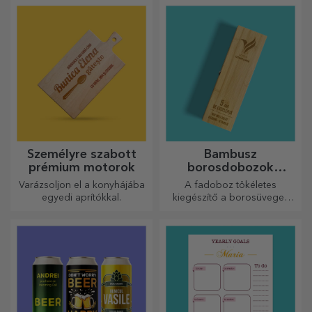
szeretteidnek, vagy akár új
borosdoboz, amely kiváló
kiegészítők a
ajándéknak bizonyul!
táskagyűjteményedben.
Személyre szabott
Bambusz
prémium motorok
borosdobozok
kiegészítőkkel
Varázsoljon el a konyhájába
A fadoboz tökéletes
egyedi aprítókkal.
kiegészítő a borosüvegek
elegáns bemutatásához.