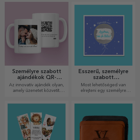
személyre szabható
poháralátétek segítségével.
Személyre szabott
Ésszerű, személyre
ajándékok QR-
szabott
kódokkal
üdvözlőkártyák és
Az innovatív ajándék olyan,
Most lehetőséged van
kártyák
amely üzenetet közvetít.
elrejteni egy személyre
Válasszon olyanokat, amelyek
szabott üzenetet
QR-kóddal és hozzáadott
szeretteidnek, és meglepni
linkkel rendelkeznek, hogy a
őket bármilyen alkalomra.
legegyedibb reakciókat
váltsa ki!