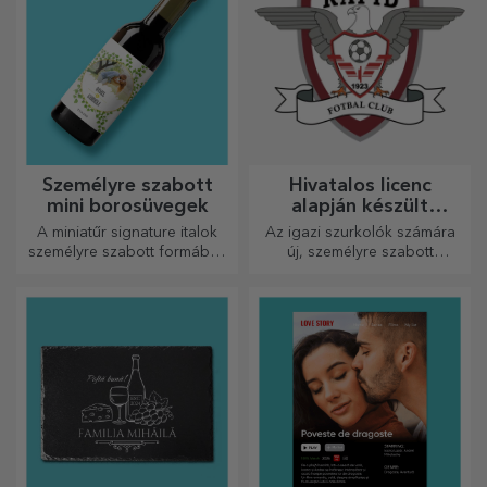
Személyre szabott
Hivatalos licenc
mini borosüvegek
alapján készült
személyre szabott
A miniatűr signature italok
Az igazi szurkolók számára
ajándékok – FC Rapid
személyre szabott formában
új, személyre szabott
1923 Bukarest
egy kis szerelmet és érzelmet
termékekből álló kollekciót
csempésznek az életbe.
készítettünk, a Rapid
hivatalos licencével, a fehér-
lila csapat
együttműködésével.