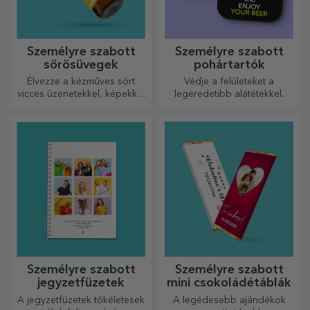
Személyre szabott
Személyre szabott
sörösüvegek
pohártartók
Élvezze a kézműves sört
Védje a felületeket a
vicces üzenetekkel, képekkel
legeredetibb alátétekkel.
vagy mintákkal, amelyek
minden évszakra tökéletesen
illenek.
Személyre szabott
Személyre szabott
jegyzetfüzetek
mini csokoládétáblák
A jegyzetfüzetek tökéletesek
A legédesebb ajándékok