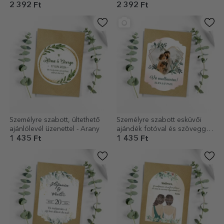
Esküvői ajándék
keresztelőajándék
2 392 Ft
2 392 Ft
Személyre szabott, ültethető
Személyre szabott esküvői
ajánlólevél üzenettel - Arany
ajándék fotóval és szöveggel
- Szív
1 435 Ft
1 435 Ft