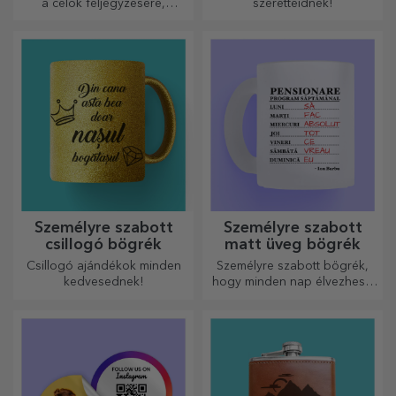
a célok feljegyzésére,
szeretteidnek!
ideálisak ilyen feladatokhoz.
Személyre szabott
Személyre szabott
csillogó bögrék
matt üveg bögrék
Csillogó ajándékok minden
Személyre szabott bögrék,
kedvesednek!
hogy minden nap élvezhesd
őket!