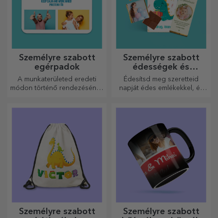
Személyre szabott
Személyre szabott
egérpadok
édességek és
cukorkák
A munkaterületed eredeti
Édesítsd meg szeretteid
módon történő rendezésének
napját édes emlékekkel, és
egyik módja az, hogy
tedd még szebbé a napjukat!
személyre szabod a
Válaszd ki a kedvedre való
legmenőbb egérpadjaidat.
modellt, és adj nekik egy
édes, személyre szabott
ajándékot!
Személyre szabott
Személyre szabott