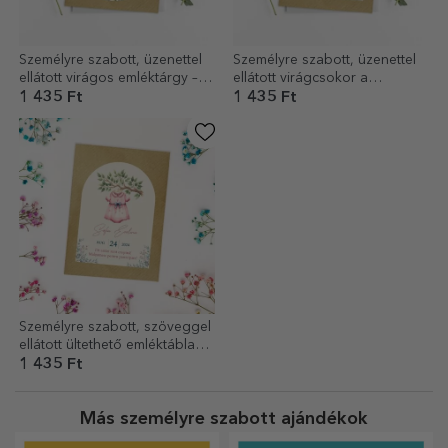
Személyre szabott, üzenettel
Személyre szabott, üzenettel
ellátott virágos emléktárgy –
ellátott virágcsokor a
Esküvő
koszorúslányoknak
1 435 Ft
1 435 Ft
Személyre szabott, szöveggel
ellátott ültethető emléktábla
keresztelőre
1 435 Ft
Más személyre szabott ajándékok