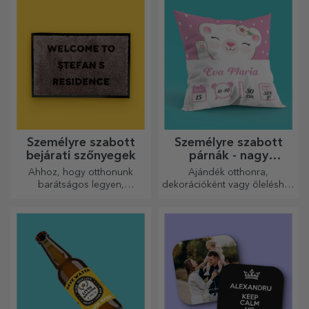
Személyre szabott
Személyre szabott
bejárati szőnyegek
párnák - nagy
méretben
Ahhoz, hogy otthonunk
Ajándék otthonra,
barátságos legyen,
dekorációként vagy öleléshez
elengedhetetlen, hogy a
– a személyre szabott párnák
bejáratnál szőnyeg legyen.
minden alkalomra
Személyre szabhatja őket, és
tökéletesek.
így a legvonzóbb
szőnyegeket kapja!