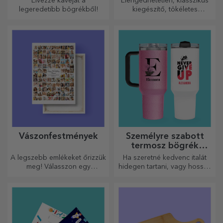
Élvezze kávéját a
Elengedhetetlen, klasszikus
legeredetibb bögrékből!
kiegészítő, tökéletes
mindenkinek!
Vászonfestmények
Személyre szabott
termosz bögrék
fogantyúval és
A legszebb emlékeket őrizzük
Ha szeretné kedvenc italát
szívószállal
meg! Válasszon egy
hidegen tartani, vagy hosszú
ajándékot, amely érzelmeket
utazás során melegen
kelt!
szeretné tartani a kávéját,
akkor termoszunk tökéletes
választás ilyen esetekre.