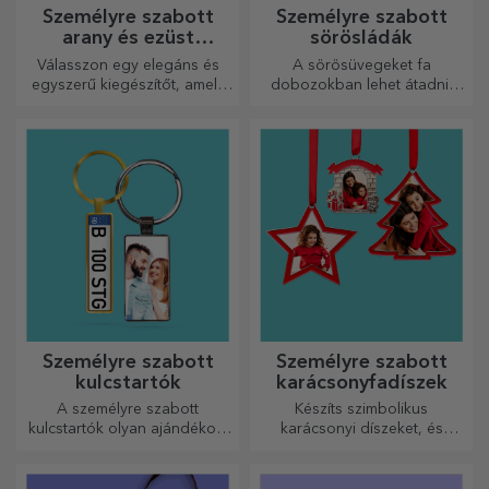
Személyre szabott
Személyre szabott
arany és ezüst
sörösládák
karkötők
Válasszon egy elegáns és
A sörösüvegeket fa
egyszerű kiegészítőt, amely
dobozokban lehet átadni,
szerinted legjobban tükrözi
amelyekre a címzett nevét és
annak a személynek a
egy személyre szóló üzenetet
személyiségét, aki viselni
lehet gravírozni.
fogja.
Személyre szabott
Személyre szabott
kulcstartók
karácsonyfadíszek
A személyre szabott
Készíts szimbolikus
kulcstartók olyan ajándékok,
karácsonyi díszeket, és
amelyeket mindig magaddal
ajándékozd meg szeretteidet!
vihetsz, és amelyek
tökéletesen alkalmasak arra,