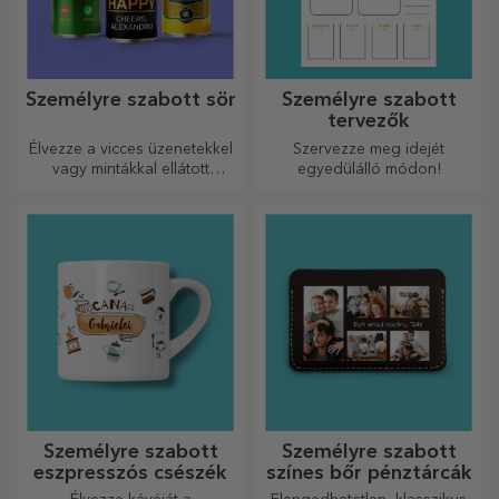
Személyre szabott sör
Személyre szabott
tervezők
Élvezze a vicces üzenetekkel
Szervezze meg idejét
vagy mintákkal ellátott
egyedülálló módon!
sörösdobozt!
Személyre szabott
Személyre szabott
eszpresszós csészék
színes bőr pénztárcák