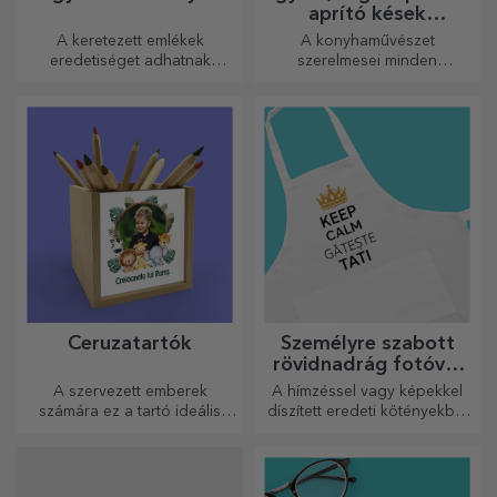
aprító kések
fogantyúval
A keretezett emlékek
A konyhaművészet
eredetiséget adhatnak
szerelmesei minden
otthonának, személyre
dicséretet megérdemelnek,
szabhatják festményeit és
ezért az ízletes ételek a
megalkothatják saját
legkreatívabb aprítókkal
történetét!
készülnek. Válassza ki a
megfelelőt!
Ceruzatartók
Személyre szabott
rövidnadrág fotóval
vagy hímzéssel
A szervezett emberek
A hímzéssel vagy képekkel
számára ez a tartó ideális
díszített eredeti kötényekből
ajándék.
álló vonzó kollekció tökéletes
ajándék a főzés
szerelmeseinek.