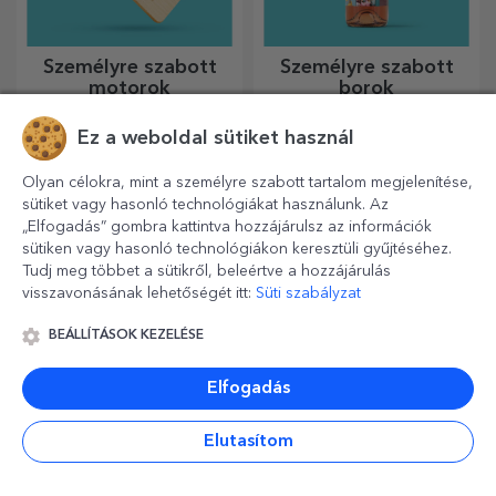
Személyre szabott
Személyre szabott
motorok
borok
Hasznos és egyedi
A jó bor mindig megfelelő
kialakítású, gravírozott
ajándék. Válasszon egy
Ez a weboldal sütiket használ
vágódeszkák tökéletesek a
személyre szabottat, és adja
konyhában elkészített
át a címzett nevével ellátva.
Olyan célokra, mint a személyre szabott tartalom megjelenítése,
legfinomabb ételekhez.
sütiket vagy hasonló technológiákat használunk. Az
„Elfogadás” gombra kattintva hozzájárulsz az információk
sütiken vagy hasonló technológiákon keresztüli gyűjtéséhez.
Tudj meg többet a sütikről, beleértve a hozzájárulás
visszavonásának lehetőségét itt:
Süti szabályzat
BEÁLLÍTÁSOK KEZELÉSE
Elfogadás
Személyre szabott
Személyre szabott
ültethető ceruzák
hűtőmágnesek
Elutasítom
Egy ajándék, amely virágzik
Készítsen egy kis fotóalbumot
és örömet okoz, tökéletes
a hűtőszekrényén személyre