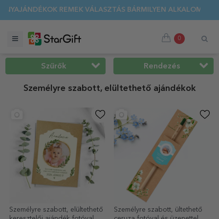
TÁS 🌴 AKÁR 40%-OS KEDVEZMÉNY TÖBB MINT 100 SZEMÉLYRE
0
Szűrők
Rendezés
Személyre szabott, elültethető ajándékok
Személyre szabott, elültethető
Személyre szabott, ültethető
keresztelői ajándék fotóval és
ceruza fotóval és üzenettel –