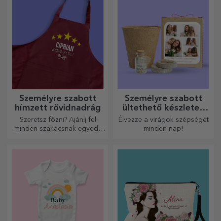
hogy minden nap
emlékeztessék őket rád.
Személyre szabott
Személyre szabott
hímzett rövidnadrág
ültethető készletek
ajándékba
Szeretsz főzni? Ajánlj fel
Élvezze a virágok szépségét
minden szakácsnak egyedi,
minden nap!
hímzéssel ellátott kötényt!