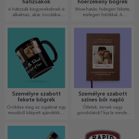
hátizsákok
hőérzékeny bögrék
A hátizsák kisgyerekeknek is
Wow-hatás: hidegen fekete,
alkalmas, akár óvodába
melegen fotókkal. A
járnak, akár iskolába
hőérzékeny bögre
kezdenek. Készítsd el azt,
különleges ajándék bárkinek.
amelyik a legjobban illik a
kicsidhez!
Személyre szabott
Személyre szabott
fekete bögrék
színes bőr napló
Örökítse meg az izgalmat egy
Ötletek, tervek vagy
meséből kilépett ajándékkal!
gondolatok? Írja le mindet
A teljesen fekete bögrék
egy személyre szabott
képekkel vagy szöveggel
naplóba, és őrizze meg
mindenkit lenyűgöznek, aki
minden emlékét.
megkapja őket ajándékba.