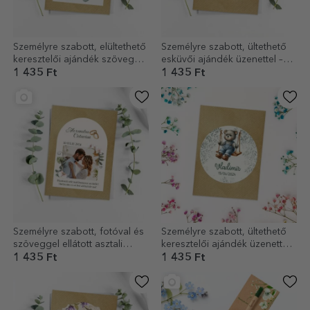
Személyre szabott, elültethető
Személyre szabott, ültethető
keresztelői ajándék szöveggel
esküvői ajándék üzenettel –
– Köszönöm
Hadd növekedjen a szerelem!
1 435 Ft
1 435 Ft
Személyre szabott, fotóval és
Személyre szabott, ültethető
szöveggel ellátott asztali
keresztelői ajándék üzenettel –
névkártya esküvőre
Teddy mackók
1 435 Ft
1 435 Ft