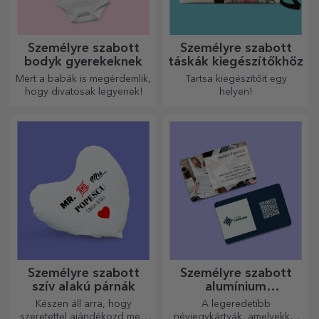
Személyre szabott
Személyre szabott
bodyk gyerekeknek
táskák kiegészítőkhöz
Mert a babák is megérdemlik,
Tartsa kiegészítőit egy
hogy divatosak legyenek!
helyen!
Személyre szabott
Személyre szabott
szív alakú párnák
alumínium
névjegykártyák
Készen áll arra, hogy
A legeredetibb
szeretettel ajándékozd meg
névjegykártyák, amelyekkel