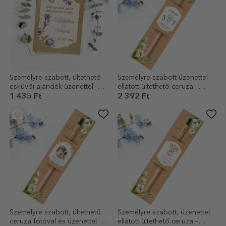
Személyre szabott, ültethető
Személyre szabott üzenettel
esküvői ajándék üzenettel -
ellátott ültethető ceruza –
Lila virágok
Esküvői ajándék
1 435 Ft
2 392 Ft
Személyre szabott, ültethető
Személyre szabott, üzenettel
ceruza fotóval és üzenettel –
ellátott ültethető ceruza –