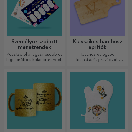
Személyre szabott
Klasszikus bambusz
menetrendek
aprítók
Készítsd el a legszínesebb és
Hasznos és egyedi
legmenőbb iskolai órarendet!
kialakítású, gravírozott
vágódeszkák tökéletesek a
konyhában elkészített
legfinomabb ételekhez.