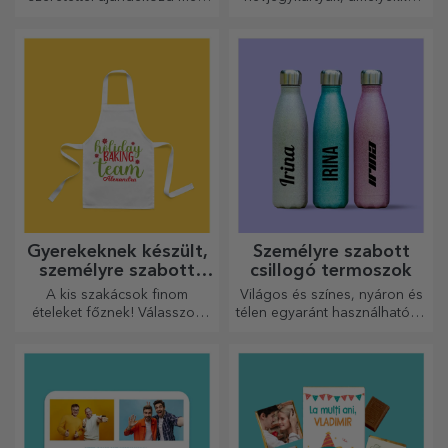
legkedvesebb emberednek.
kiemelkedhet a tömegből
Gyerekeknek készült,
Személyre szabott
személyre szabott
csillogó termoszok
rövidnadrágok
A kis szakácsok finom
Világos és színes, nyáron és
ételeket főznek! Válasszon
télen egyaránt használható, a
egy neki megfelelő kötényt,
termoszok könnyen
és álljon mellé a konyhában!
személyre szabhatók és
bárhová magaddal viheted
őket!