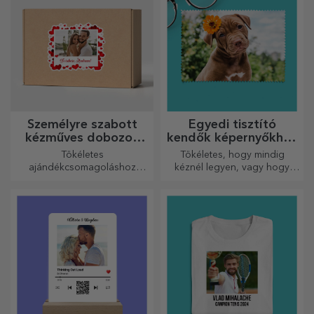
Személyre szabott
Egyedi tisztító
kézműves dobozok
kendők képernyőkhöz
matricákkal
és szemüvegekhez
Tökéletes
Tökéletes, hogy mindig
ajándékcsomagoláshoz
kéznél legyen, vagy hogy
bármilyen alkalomra.
gondoskodó ajándékként
adja át szeretteinek.