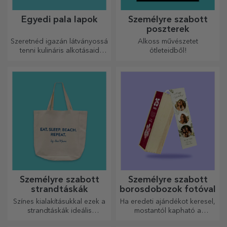
Egyedi pala lapok
Személyre szabott
poszterek
Szeretnéd igazán látványossá
Alkoss művészetet
tenni kulináris alkotásaid
ötleteidből!
tálalását? Válassz pala
tányérokat, és alkoss saját
dizájnt!
Személyre szabott
Személyre szabott
strandtáskák
borosdobozok fotóval
Színes kialakításukkal ezek a
Ha eredeti ajándékot keresel,
strandtáskák ideális
mostantól kapható a
ajándékok lehetnek
fotókkal/üzenettel ellátott