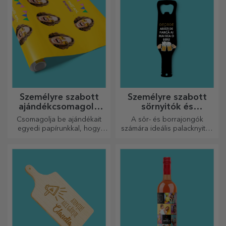
Személyre szabott
Személyre szabott
ajándékcsomagoló
sörnyitók és
papír
dugóhúzók
Csomagolja be ajándékait
A sör- és borrajongók
egyedi papírunkkal, hogy
számára ideális palacknyitók
még kinyitni sem akarják majd
és dugóhúzók teljesen új
őket.
megjelenést kaphatnak, ha
személyre szabják őket.