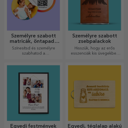
Személyre szabott
Személyre szabott
matricák, öntapadó
zsebpalackok
címkék
Színesítsd és személyre
Hisszük, hogy az erős
szabhatod a
esszenciák kis üvegekben
jegyzetfüzeteidet és
vannak. Mit szólna egy
naplóidat.
személyre szabott
zsebpalackhoz?
Egyedi festmények
Egyedi, téglalap alakú