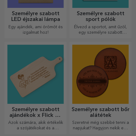
Személyre szabott
Személyre szabott
LED éjszakai lámpa
sport pólók
Egy ajándék, ami örömöt és
Élvezd a sportot, amit űzöl,
izgalmat hoz!
egy személyre szabott
pólóval, a neveddel vagy
fotóddal, ez lehet a
kedvenced!
Személyre szabott
Személyre szabott bőr
ajándékok x Flick Mr
alátétek
Rima
Azok számára, akik értékelik
Szeretné még szebbé tenni a
a szójátékokat és a
napjukat? Hagyjon nekik egy
jelentőségteljes rímeket.
kedves emléket a könnyen