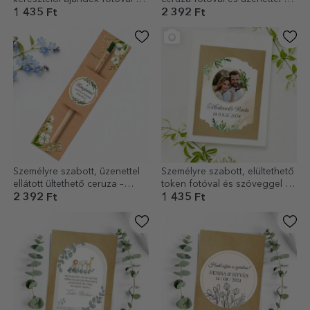
szöveggel
Keresztelőajándék
1 435 Ft
2 392 Ft
Személyre szabott, üzenettel
Személyre szabott, elültethető
ellátott ültethető ceruza –
token fotóval és szöveggel –
Thank you
Köszönöm!
2 392 Ft
1 435 Ft