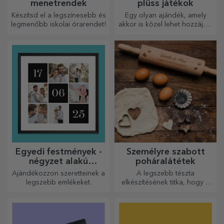
menetrendek
plüss játékok
Készítsd el a legszínesebb és
Egy olyan ajándék, amely
legmenőbb iskolai órarendet!
akkor is közel lehet hozzájuk,
amikor Ön nincs ott, a
személyre szabott
plüssjátékok, amelyek
pontosan alkalmasak
ölelgetésre!
Egyedi festmények -
Személyre szabott
négyzet alakú
poháralátétek
formátum
Ajándékozzon szeretteinek a
A legszebb tészta
legszebb emlékeket.
elkészítésének titka, hogy a
varázslatos sodrófáinkat
használja. A piték isteni
finomságúak lesznek!