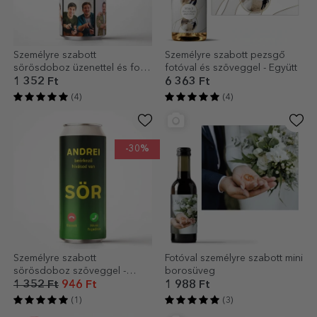
Személyre szabott
Személyre szabott pezsgő
sörösdoboz üzenettel és fotó
fotóval és szöveggel - Együtt
kollázzsal
1 352 Ft
6 363 Ft
(4)
(4)
-30%
Személyre szabott
Fotóval személyre szabott mini
sörösdoboz szöveggel -
borosüveg
Bejövő hívás
1 352 Ft
946 Ft
1 988 Ft
(1)
(3)