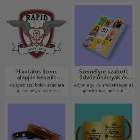
személyre szabható
poháralátétek segítségével.
Hivatalos licenc
Személyre szabott
alapján készült
üdvözlőkártyák és
személyre szabott
képeslapok
Az igazi szurkolók számára
Adjon egy kis eredetiséget az
ajándékok – FC Rapid
új, személyre szabott
ajándékhoz, amit adni
1923 Bukarest
termékekből álló kollekciót
szeretne. Töltse ki az
készítettünk, a Rapid
ajándékot egy személyre
hivatalos licencével, a fehér-
szabott kártyával vagy
lila csapat
üdvözlőkártyával.
együttműködésével.