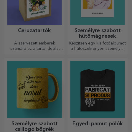
Ceruzatartók
Személyre szabott
hűtőmágnesek
A szervezett emberek
Készítsen egy kis fotóalbumot
számára ez a tartó ideális
a hűtőszekrényén személyre
ajándék.
szabott mágnesekkel!
Személyre szabott
Egyedi pamut pólók
csillogó bögrék