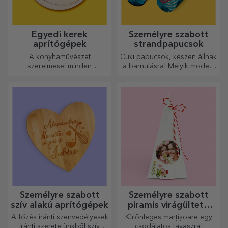
Egyedi kerek
Személyre szabott
aprítógépek
strandpapucsok
A konyhaművészet
Cuki papucsok, készen állnak
szerelmesei minden
a barnulásra! Melyik modellt
dicséretet megérdemelnek,
választod személyre
ezért az ízletes ételek a
szabáshoz?
legkreatívabb aprítókkal
készülnek. Válassza ki a
megfelelőt!
Személyre szabott
Személyre szabott
szív alakú aprítógépek
piramis virágültető
készletek
A főzés iránti szenvedélyesek
Különleges mărțișoare egy
iránti szeretetünkből szív
csodálatos tavaszra!