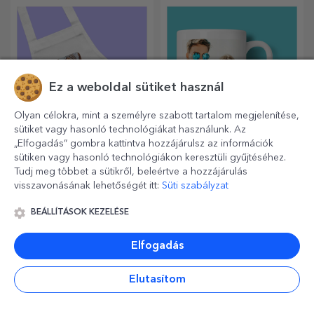
edényfogókkal könnyebbé
szeretné tartani a kávéját,
válik a konyhában végzett
akkor termoszunk tökéletes
munkád.
választás ilyen esetekre.
Ez a weboldal sütiket használ
Olyan célokra, mint a személyre szabott tartalom megjelenítése,
sütiket vagy hasonló technológiákat használunk. Az
„Elfogadás” gombra kattintva hozzájárulsz az információk
Személyre szabott
Személyre szabott
sütiken vagy hasonló technológiákon keresztüli gyűjtéséhez.
rövidnadrág fotókkal
bögrék szív alakú
Tudj meg többet a sütikről, beleértve a hozzájárulás
fogantyúval
visszavonásának lehetőségét itt:
Süti szabályzat
Igen, igen... a szoknyákra is
Ajándékozzon szeretteinek a
lehetnek képek! Vonzó
legkedvesebb pillanatokat
kollekció eredeti
személyre szabott, szív alakú
BEÁLLÍTÁSOK KEZELÉSE
szoknyákból.
fülű bögrékkel.
Elfogadás
Elutasítom