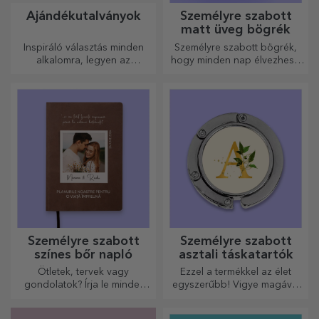
Ajándékutalványok
Személyre szabott
matt üveg bögrék
Inspiráló választás minden
Személyre szabott bögrék,
alkalomra, legyen az
hogy minden nap élvezhesd
születésnap, ünnepnap vagy
őket!
más különleges pillanat.
Személyre szabott
Személyre szabott
színes bőr napló
asztali táskatartók
Ötletek, tervek vagy
Ezzel a termékkel az élet
gondolatok? Írja le mindet
egyszerűbb! Vigye magával
egy személyre szabott
bárhová is megy!
naplóba, és őrizze meg