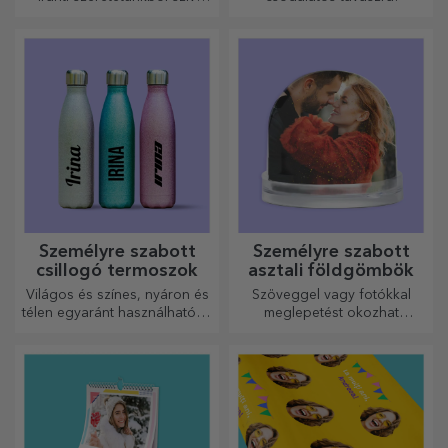
alakú ajándékokat
készítettünk a legügyesebb
háziasszonyok számára.
Személyre szabott
Személyre szabott
csillogó termoszok
asztali földgömbök
Világos és színes, nyáron és
Szöveggel vagy fotókkal
télen egyaránt használható, a
meglepetést okozhat
termoszok könnyen
szeretteinek egy különleges
személyre szabhatók és
irodai kiegészítővel.
bárhová magaddal viheted
őket!