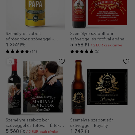
Személyre szabott
Személyre szabott bor
sörösdoboz szöveggel -
szöveggel és fotóval apának
Nyugdíjazási modell
– A legjobb apa
1 352 Ft
5 568 Ft
/ 2 EUR csak címke
(11)
(5)
Személyre szabott bor
Személyre szabott sör
szöveggel és fotóval - Értékes
szöveggel - Royalty
pillanatok
5 568 Ft
1 749 Ft
/ 2 EUR csak címke