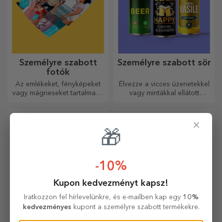
Személyre szabott
Személyre szabott sör
fotók
Az emlékeket, fényképeket
Élvezze a vicces üzenetekkel
vagy mágneseket tartalmazó
vagy mintákkal ellátott
dobozok nagyon népszerű
sörösdobozt!
ajándékok. Válassza ki
kedvenc fényképeit, és adjon
×
eredeti ajándékokat.
🎁
-10%
Kupon kedvezményt kapsz!
Iratkozzon fel hírlevelünkre, és e-mailben kap egy
10%
kedvezményes
kupont a személyre szabott termékekre.
Fa ajándékdobozok
Személyre szabott