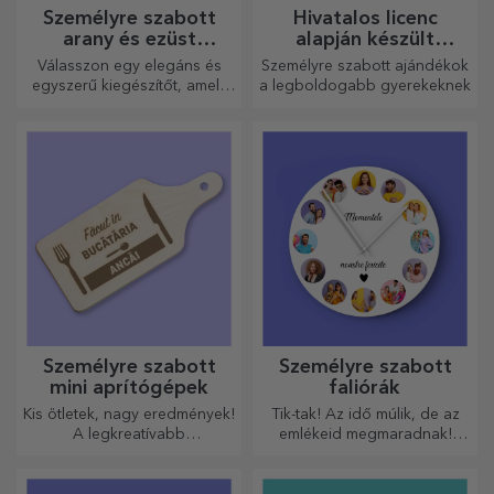
Személyre szabott
Hivatalos licenc
arany és ezüst
alapján készült
karkötők
személyre szabott
Válasszon egy elegáns és
Személyre szabott ajándékok
ajándékok - TraLaLa
egyszerű kiegészítőt, amely
a legboldogabb gyerekeknek
szerinted legjobban tükrözi
annak a személynek a
személyiségét, aki viselni
fogja.
Személyre szabott
Személyre szabott
mini aprítógépek
faliórák
Kis ötletek, nagy eredmények!
Tik-tak! Az idő múlik, de az
A legkreatívabb
emlékeid megmaradnak!
aprítógépekkel készülnek a
Rendezze el pillanatait
legfinomabb ételek, válassza
néhány képen, és a
ki a legmegfelelőbbet!
legkülönlegesebb órája lesz!