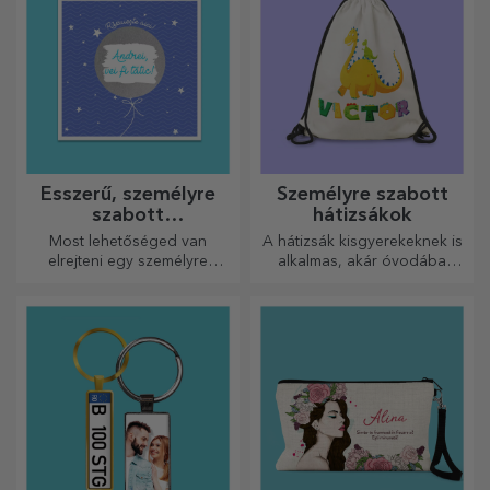
Ésszerű, személyre
Személyre szabott
szabott
hátizsákok
üdvözlőkártyák és
Most lehetőséged van
A hátizsák kisgyerekeknek is
kártyák
elrejteni egy személyre
alkalmas, akár óvodába
szabott üzenetet
járnak, akár iskolába
szeretteidnek, és meglepni
kezdenek. Készítsd el azt,
őket bármilyen alkalomra.
amelyik a legjobban illik a
kicsidhez!