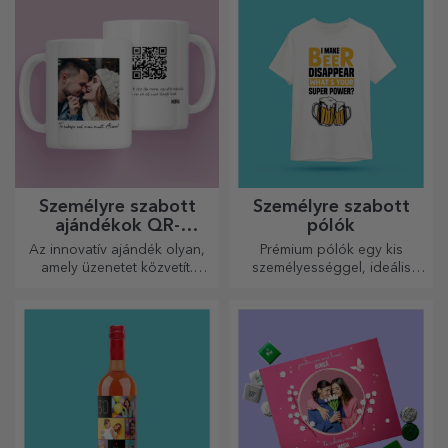
minden emlékét.
Személyre szabott
Személyre szabott
ajándékok QR-
pólók
kódokkal
Az innovatív ajándék olyan,
Prémium pólók egy kis
amely üzenetet közvetít.
személyességgel, ideális
Válasszon olyanokat, amelyek
ajándék szeretteinek.
QR-kóddal és hozzáadott
Testreszabás pamut vagy
linkkel rendelkeznek, hogy a
sport modelleken, válassza ki
legegyedibb reakciókat
a megfelelőt!
váltsa ki!