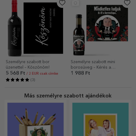
Személyre szabott bor
Személyre szabott mini
üzenettel – Köszönöm!
borosüveg – Kérés a
keresztszülőknek
5 568 Ft
1 988 Ft
/ 2 EUR csak címke
(3)
Más személyre szabott ajándékok