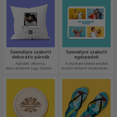
Személyre szabott
Személyre szabott
dekoratív párnák
egérpadok
Ajándék otthonra,
A munkaterületed eredeti
dekorációként vagy öleléshez
módon történő rendezésének
– a személyre szabott párnák
egyik módja az, hogy
minden alkalomra
személyre szabod a
tökéletesek.
legmenőbb egérpadjaidat.