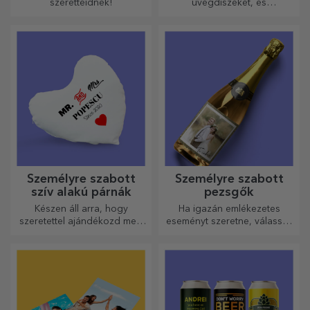
szeretteidnek!
üvegdíszeket, és
ajándékozza meg szeretteit
eredeti és egyedi
ajándékokkal!
Személyre szabott
Személyre szabott
szív alakú párnák
pezsgők
Készen áll arra, hogy
Ha igazán emlékezetes
szeretettel ajándékozd meg
eseményt szeretne, válassza
legkedvesebb emberednek.
a pezsgő címkéjének
személyre szabását, és
élvezze a pillanatot a
legteljesebb mértékben!