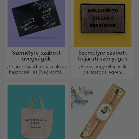
Személyre szabott
Személyre szabott
üvegvágók
bejárati szőnyegek
A klasszikusakhoz hasonlóan
Ahhoz, hogy otthonunk
hasznosak, az üveg aprítók
barátságos legyen,
egyedi kialakításúak, könnyen
elengedhetetlen, hogy a
tisztíthatók és tárolhatók, és
bejáratnál szőnyeg legyen.
személyes hangulatot
Személyre szabhatja őket, és
kölcsönöznek a konyhának.
így a legvonzóbb
szőnyegeket kapja!