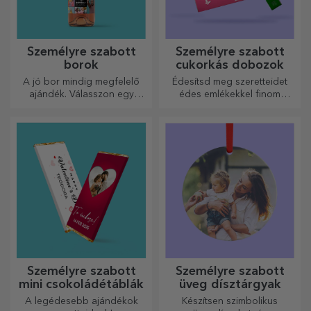
Személyre szabott
Személyre szabott
borok
cukorkás dobozok
A jó bor mindig megfelelő
Édesítsd meg szeretteidet
ajándék. Válasszon egy
édes emlékekkel finom
személyre szabottat, és adja
édességekből álló
át a címzett nevével ellátva.
dobozokban!
Személyre szabott
Személyre szabott
mini csokoládétáblák
üveg dísztárgyak
A legédesebb ajándékok
Készítsen szimbolikus