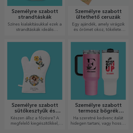
Személyre szabott
Személyre szabott
strandtáskák
ültethető ceruzák
Színes kialakításukkal ezek a
Egy ajándék, amely virágzik
strandtáskák ideális
és örömet okoz, tökéletes
ajándékok lehetnek
március 1-jére és 8-ára
szeretteidnek, vagy akár új
kiegészítők a
táskagyűjteményedben.
Személyre szabott
Személyre szabott
sütőkesztyűk és
termosz bögrék
konyhai kiegészítők
fogantyúval és
Készen állsz a főzésre? A
Ha szeretné kedvenc italát
szívószállal
megfelelő kiegészítőkkel,
hidegen tartani, vagy hosszú
sütő kesztyűkkel és
utazás során melegen