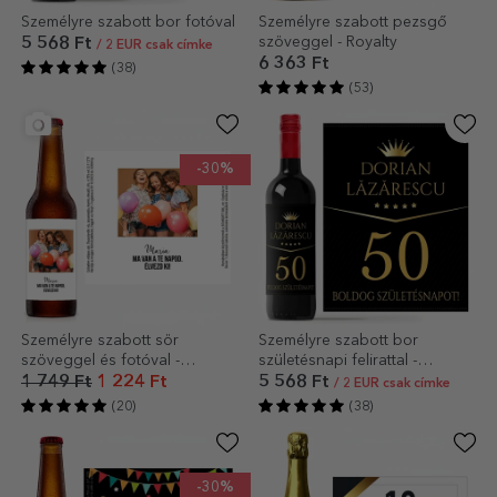
Személyre szabott bor fotóval
Személyre szabott pezsgő
szöveggel - Royalty
5 568 Ft
/ 2 EUR csak címke
6 363 Ft
(38)
(53)
-30%
Személyre szabott sör
Személyre szabott bor
szöveggel és fotóval -
születésnapi felirattal -
Boldogság
Prémium ajándék
1 749 Ft
1 224 Ft
5 568 Ft
/ 2 EUR csak címke
(20)
(38)
-30%