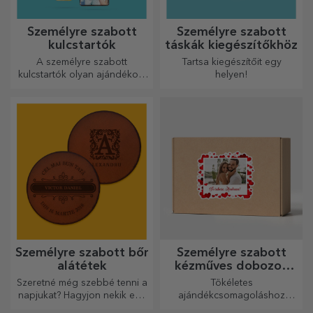
Személyre szabott
Személyre szabott
kulcstartók
táskák kiegészítőkhöz
A személyre szabott
Tartsa kiegészítőit egy
kulcstartók olyan ajándékok,
helyen!
amelyeket mindig magaddal
vihetsz, és amelyek
tökéletesen alkalmasak arra,
hogy minden nap
emlékeztessék őket rád.
Személyre szabott bőr
Személyre szabott
alátétek
kézműves dobozok
matricákkal
Szeretné még szebbé tenni a
Tökéletes
napjukat? Hagyjon nekik egy
ajándékcsomagoláshoz
kedves emléket a könnyen
bármilyen alkalomra.