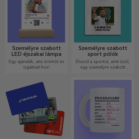
Személyre szabott
Személyre szabott
LED éjszakai lámpa
sport pólók
Egy ajándék, ami örömöt és
Élvezd a sportot, amit űzöl,
izgalmat hoz!
egy személyre szabott
pólóval, a neveddel vagy
fotóddal, ez lehet a
kedvenced!