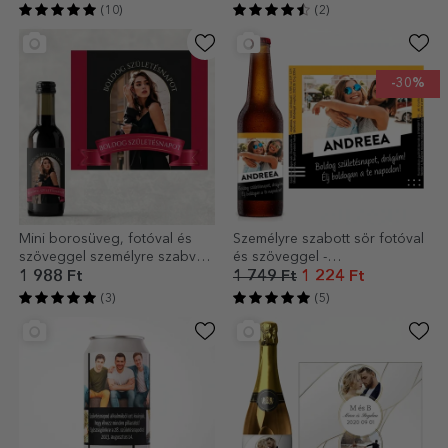
(10)
(2)
-30%
Mini borosüveg, fotóval és
Személyre szabott sör fotóval
szöveggel személyre szabva -
és szöveggel -
Szalag
Egészségünkre!
1 988 Ft
1 749 Ft
1 224 Ft
(3)
(5)