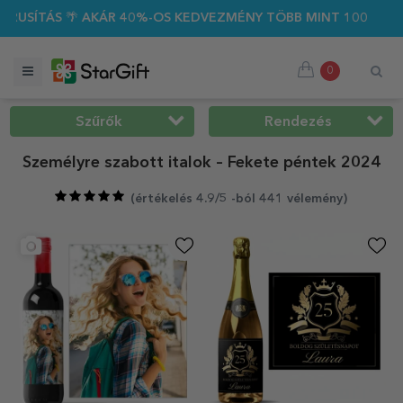
 40%-OS KEDVEZMÉNY TÖBB MINT 100 SZEMÉLYRE SZABOTT AJ
0
Szűrők
Rendezés
Személyre szabott italok – Fekete péntek 2024
(
értékelés 4.9/5 -ból 441 vélemény
)