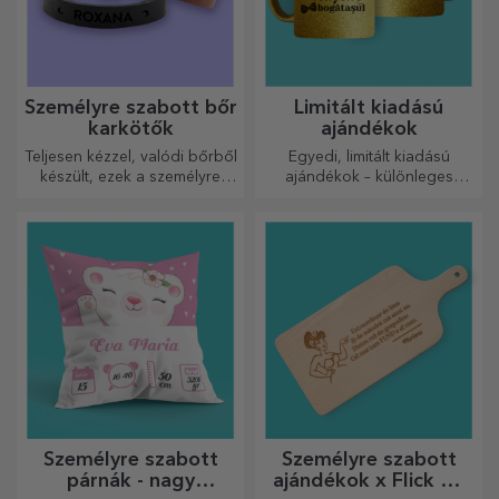
Személyre szabott bőr
Limitált kiadású
karkötők
ajándékok
Teljesen kézzel, valódi bőrből
Egyedi, limitált kiadású
készült, ezek a személyre
ajándékok – különleges
szabott karkötők mind neki,
meglepetések felejthetetlen
mind neki alkalmasak.
pillanatokhoz
Személyre szabott
Személyre szabott
párnák - nagy
ajándékok x Flick Mr