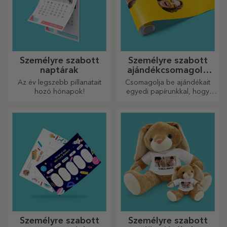
Személyre szabott
Személyre szabott
naptárak
ajándékcsomagoló
papír
Az év legszebb pillanatait
Csomagolja be ajándékait
hozó hónapok!
egyedi papírunkkal, hogy
még kinyitni sem akarják majd
őket.
Személyre szabott
Személyre szabott