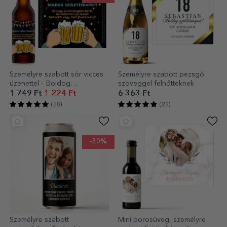
Személyre szabott sör vicces
Személyre szabott pezsgő
üzenettel – Boldog
szöveggel felnőtteknek
születésnapot!
1 749 Ft
1 224 Ft
6 363 Ft
(28)
(23)
-30%
Személyre szabott
Mini borosüveg, személyre