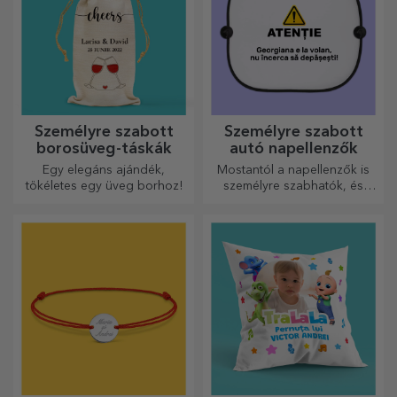
Személyre szabott
Személyre szabott
borosüveg-táskák
autó napellenzők
Egy elegáns ajándék,
Mostantól a napellenzők is
tökéletes egy üveg borhoz!
személyre szabhatók, és
ideálisak az autóban
uralkodó hő minimalizálására.