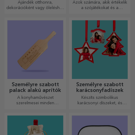
méretben
Rima
Ajándék otthonra,
Azok számára, akik értékelik
dekorációként vagy öleléshez
a szójátékokat és a
– a személyre szabott párnák
jelentőségteljes rímeket.
minden alkalomra
tökéletesek.
Személyre szabott
Személyre szabott
palack alakú aprítók
karácsonyfadíszek
A konyhaművészet
Készíts szimbolikus
szerelmesei minden
karácsonyi díszeket, és
dicséretet megérdemelnek. A
ajándékozd meg szeretteidet!
palack alakú aprítók
tökéletesek a kész ételek
tálalásához.