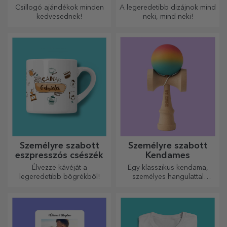
Csillogó ajándékok minden
A legeredetibb dizájnok mind
kedvesednek!
neki, mind neki!
Személyre szabott
Személyre szabott
eszpresszós csészék
Kendames
Élvezze kávéját a
Egy klasszikus kendama,
legeredetibb bögrékből!
személyes hangulattal
újragondolva