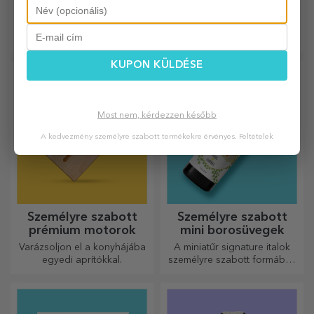
söröskorsók
Évek múlva az emlékek helyet
Minden sörrajongó számára
kapnak az
ajándékdobozokban.
Személyre szabhatod őket a
KUPON KÜLDÉSE
legeredetibb üzenettel.
Most nem, kérdezzen később
A kedvezmény személyre szabott termékekre érvényes.
Feltételek
Személyre szabott
Személyre szabott
prémium motorok
mini borosüvegek
Varázsoljon el a konyhájába
A miniatűr signature italok
egyedi aprítókkal.
személyre szabott formában
egy kis szerelmet és érzelmet
csempésznek az életbe.