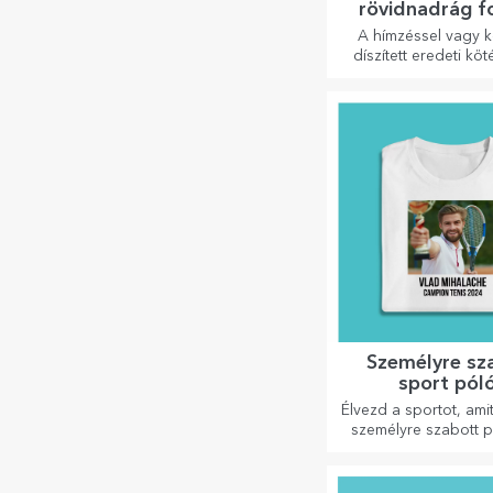
rövidnadrág f
vagy hímzés
A hímzéssel vagy 
díszített eredeti kö
álló vonzó kollekció
ajándék a fő
szerelmesein
Személyre sz
sport pól
Élvezd a sportot, ami
személyre szabott p
neveddel vagy fotó
lehet a kedven