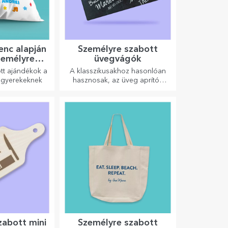
cenc alapján
Személyre szabott
zemélyre
üvegvágók
ándékok -
tt ajándékok a
A klasszikusakhoz hasonlóan
aLa
 gyerekeknek
hasznosak, az üveg aprítók
egyedi kialakításúak, könnyen
tisztíthatók és tárolhatók, és
személyes hangulatot
kölcsönöznek a konyhának.
zabott mini
Személyre szabott