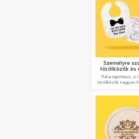
Személyre sz
törölközők és 
Puha tapintású, a 
törölközők nagyon 
és tökéletesek, hog
magaddal vihesd