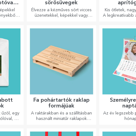
otóval
sörösüvegek
aprító
sel
képekkel
Élvezze a kézműves sört vicces
Kis ötletek, na
tényekből
üzenetekkel, képekkel vagy
A legkreatívabb 
 tökéletes
mintákkal, amelyek minden
készülnek a 
zés
évszakra tökéletesen illenek.
ételek, vál
ek.
legmegfel
abott
Fa pohártartók raklap
Személyre
ók
formájúak
napt
t űzöl, egy
A raktárakban és a szállításban
Az év legszebb p
ólóval, a
használt miniatűr raklapok
hóna
ddal, ez
mintájára készült, hiteles
ced!
megjelenést biztosít.