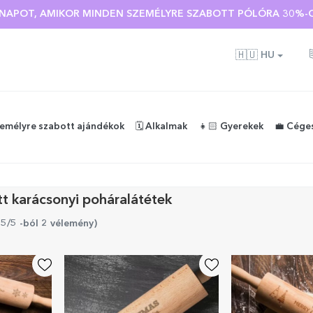
Ó NAPOT, AMIKOR MINDEN SZEMÉLYRE SZABOTT PÓLÓRA 30%-O
🇭🇺
HU
zemélyre szabott ajándékok
🗓️ Alkalmak
👧🏻 Gyerekek
💼 Cége
t karácsonyi poháralátétek
 5/5 -ból 2 vélemény
)