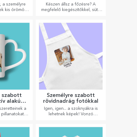
konyhai kiegészítők
, a személyre
Készen állsz a főzésre? A
ek kis örömöt
megfelelő kiegészítőkkel, sütő
a személyre
kesztyűkkel és edényfogókkal
 tárgy, amely
könnyebbé válik a konyhában
mosolyt és
végzett munkád.
t hoz!
 szabott
Személyre szabott
ív alakú
rövidnadrág fotókkal
yúval
zeretteinek a
Igen, igen... a szoknyákra is
pillanatokat
lehetnek képek! Vonzó
tt, szív alakú
kollekció eredeti szoknyákból.
rékkel.