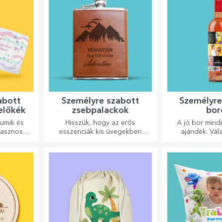
abott
Személyre szabott
Személyre
előkék
zsebpalackok
bor
cumik és
Hisszük, hogy az erős
A jó bor mind
hasznosak
esszenciák kis üvegekben
ajándék. Vál
y bárhová
vannak. Mit szólna egy
személyre szabot
 őket!
személyre szabott
a címzett nevé
zsebpalackhoz?