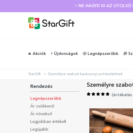
⚡ NE HAGYD KI AZ UTOLS
🔥 Akciók
⚡️ Újdonságok
🤩 Legnépszerűbb
🎁 S
StarGift
Személyre szabott karácsonyi poháralátétek
Személyre szabot
Rendezés
(
értékelés
Legnépszerűbb
Ár csökkenő
Ár növekvő
Legjobban értékelt
Legújabb