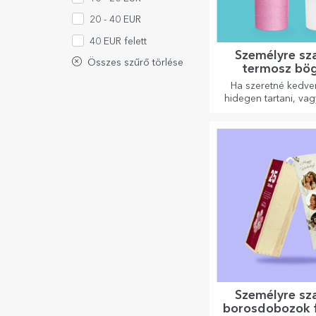
20 - 40 EUR
40 EUR felett
Személyre sz
Összes szűrő törlése
termosz bö
fogantyúval
Ha szeretné kedven
szívószáll
hidegen tartani, va
utazás során melege
tartani a kávéját,
termoszunk tökéletes
ilyen esetekr
Személyre sz
borosdobozok 