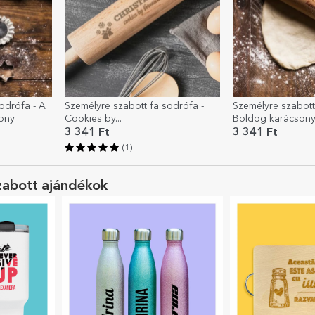
odrófa - A
Személyre szabott fa sodrófa -
Személyre szabott
ony
Cookies by...
Boldog karácsony
3 341 Ft
3 341 Ft
(1)
zabott ajándékok