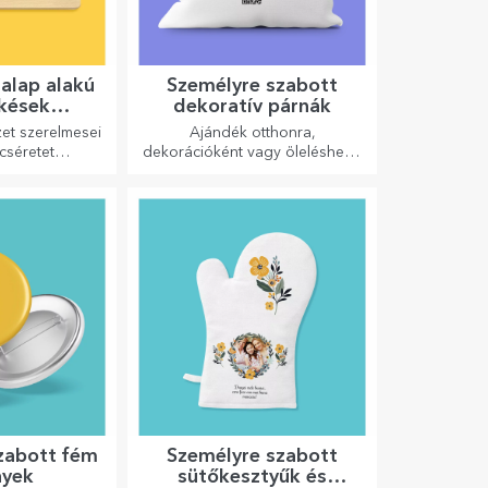
lalap alakú
Személyre szabott
 kések
dekoratív párnák
yúval
et szerelmesei
Ajándék otthonra,
cséretet
dekorációként vagy öleléshez –
k, ezért az
a személyre szabott párnák
 legkreatívabb
minden alkalomra tökéletesek.
lnek. Válassza
elelőt!
zabott fém
Személyre szabott
nyek
sütőkesztyűk és