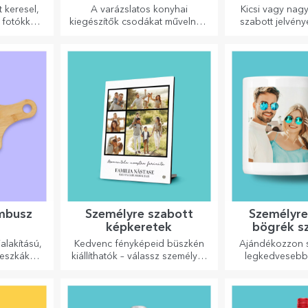
 keresel,
A varázslatos konyhai
Kicsi vagy nagy
fotókkal/
kiegészítők csodákat művelnek!
szabott jelvény
orosdoboz,
A villák és kanalak remek
okozhatnak, h
ndéknak
csapatot alkotnak a
szabottak. Egy
legkifinomultabb receptek
szerencsét, 
elkészítéséhez.
jókedve
ambusz
Személyre szabott
Személyre
képkeretek
bögrék sz
fogant
alakítású,
Kedvenc fényképeid büszkén
Ajándékozzon s
deszkák
kiállíthatók – válassz személyre
legkedvesebb 
nyhában
szabott képkereteket!
személyre szabo
nomabb
fülű bög