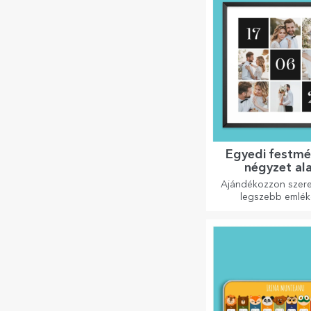
Egyedi festmé
négyzet al
formátu
Ajándékozzon szere
legszebb emlék