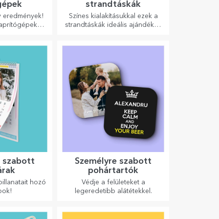
gépek
strandtáskák
gy eredmények!
Színes kialakításukkal ezek a
aprítógépekkel
strandtáskák ideális ajándékok
legfinomabb
lehetnek szeretteidnek, vagy
assza ki a
akár új kiegészítők a
előbbet!
táskagyűjteményedben.
 szabott
Személyre szabott
árak
pohártartók
illanatait hozó
Védje a felületeket a
pok!
legeredetibb alátétekkel.