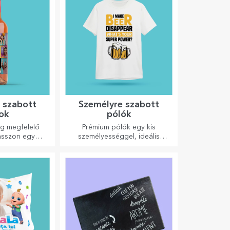
 szabott
Személyre szabott
ok
pólók
ig megfelelő
Prémium pólók egy kis
asszon egy
személyességgel, ideális
tat, és adja át
ajándék szeretteinek.
vel ellátva.
Testreszabás pamut vagy sport
modelleken, válassza ki a
megfelelőt!