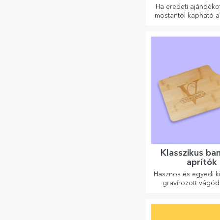
Ha eredeti ajándékot
mostantól kapható a 
üzenettel ellátott b
amely kiváló ajá
bizonyul!
Klasszikus b
aprítók
Hasznos és egyedi ki
gravírozott vágó
tökéletesek a ko
elkészített legfi
ételekhez.