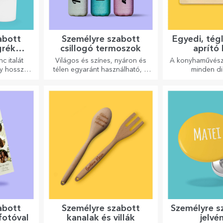
abott
Személyre szabott
Egyedi, tég
grék
csillogó termoszok
aprító
 és
fogant
c italát
Világos és színes, nyáron és
A konyhaművész
al
gy hosszú
télen egyaránt használható, a
minden di
n szeretné
termoszok könnyen személyre
megérdemelne
 akkor
szabhatók és bárhová
ízletes ételek a
 választás
magaddal viheted őket!
aprítókkal készü
e.
ki a megf
abott
Személyre szabott
Személyre s
fotóval
kanalak és villák
jelvé