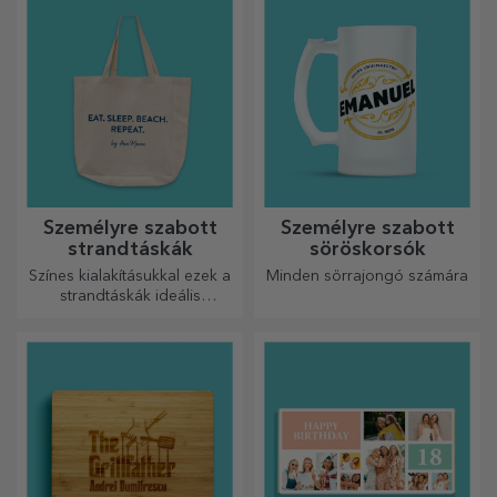
Személyre szabott
Személyre szabott
strandtáskák
söröskorsók
Színes kialakításukkal ezek a
Minden sörrajongó számára
strandtáskák ideális
ajándékok lehetnek
szeretteidnek, vagy akár új
kiegészítők a
táskagyűjteményedben.