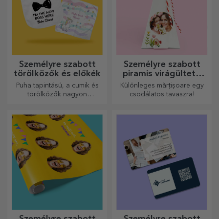
Személyre szabott
Személyre szabott
törölközők és előkék
piramis virágültető
készletek
Puha tapintású, a cumik és
Különleges mărțișoare egy
törölközők nagyon
csodálatos tavaszra!
hasznosak és tökéletesek,
hogy bárhová magaddal
vihesd őket!
Személyre szabott
Személyre szabott