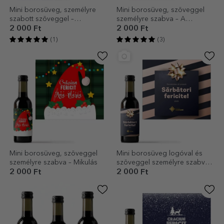
Mini borosüveg, személyre
Mini borosüveg, szöveggel
szabott szöveggel –
személyre szabva – A
Megérkezett a Mikulás
legcsodálatosabb időszak
2 000 Ft
2 000 Ft
(1)
(3)
Mini borosüveg, szöveggel
Mini borosüveg logóval és
személyre szabva – Mikulás
szöveggel személyre szabva –
Ünnepi ajándék
2 000 Ft
2 000 Ft