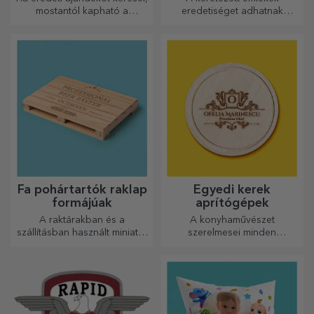
mostantól kapható a
eredetiséget adhatnak
fotókkal/üzenettel ellátott
otthonának, személyre
borosdoboz, amely kiváló
szabhatják festményeit és
ajándéknak bizonyul!
megalkothatják saját
történetét!
Fa pohártartók raklap
Egyedi kerek
formájúak
aprítógépek
A raktárakban és a
A konyhaművészet
szállításban használt miniatűr
szerelmesei minden
raklapok mintájára készült,
dicséretet megérdemelnek,
hiteles megjelenést biztosít.
ezért az ízletes ételek a
legkreatívabb aprítókkal
készülnek. Válassza ki a
megfelelőt!