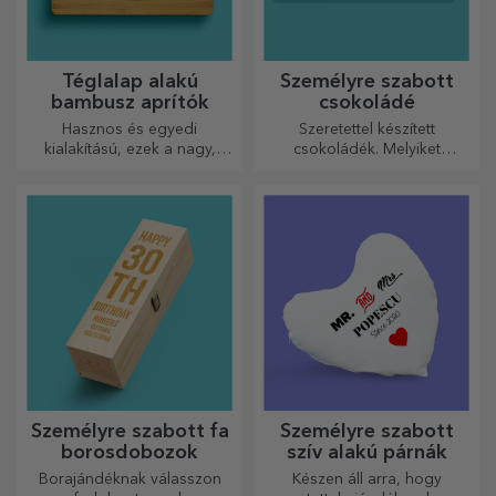
Téglalap alakú
Személyre szabott
bambusz aprítók
csokoládé
Hasznos és egyedi
Szeretettel készített
kialakítású, ezek a nagy,
csokoládék. Melyiket
gravírozott vágódeszkák
választja?
tökéletesek a konyhában
elkészített legfinomabb
ételekhez.
Személyre szabott fa
Személyre szabott
borosdobozok
szív alakú párnák
Borajándéknak válasszon
Készen áll arra, hogy