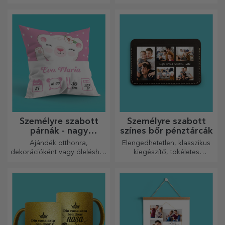
szerinted legjobban tükrözi
édességekből álló
annak a személynek a
dobozokban!
személyiségét, aki viselni
fogja.
Személyre szabott
Személyre szabott
párnák - nagy
színes bőr pénztárcák
méretben
Ajándék otthonra,
Elengedhetetlen, klasszikus
dekorációként vagy öleléshez
kiegészítő, tökéletes
– a személyre szabott párnák
mindenkinek!
minden alkalomra
tökéletesek.