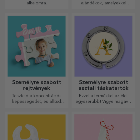
alkalomra.
ajándékok, amelyekkel
meglepetést okozhat
szeretteinek! Válasszon
prémium ajándékokat gyors
szállítással, bármilyen
alkalomra!
Személyre szabott
Személyre szabott
rejtvények
asztali táskatartók
Teszteld a koncentrációs
Ezzel a termékkel az élet
képességedet, és állítsd
egyszerűbb! Vigye magával
össze a személyre szabott
bárhová is megy!
kirakós játék képét a kedvenc
fotóidból.