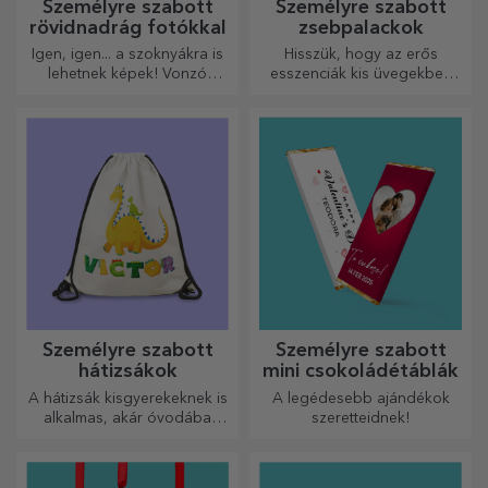
Személyre szabott
Személyre szabott
rövidnadrág fotókkal
zsebpalackok
Igen, igen... a szoknyákra is
Hisszük, hogy az erős
lehetnek képek! Vonzó
esszenciák kis üvegekben
kollekció eredeti
vannak. Mit szólna egy
szoknyákból.
személyre szabott
zsebpalackhoz?
Személyre szabott
Személyre szabott
hátizsákok
mini csokoládétáblák
A hátizsák kisgyerekeknek is
A legédesebb ajándékok
alkalmas, akár óvodába
szeretteidnek!
járnak, akár iskolába
kezdenek. Készítsd el azt,
amelyik a legjobban illik a