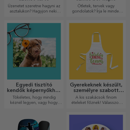
Üzenetet szeretne hagyni az
Ötletek, tervek vagy
asztalukon? Hagyjon nekik
gondolatok? Írja le mindet
egy kedves emléket egy
egy személyre szabott
személyre szabott üzenet
naplóba, és őrizze meg
tartóval.
minden emlékét.
Egyedi tisztító
Gyerekeknek készült,
kendők képernyőkhöz
személyre szabott
és szemüvegekhez
rövidnadrágok
Tökéletes, hogy mindig
A kis szakácsok finom
kéznél legyen, vagy hogy
ételeket főznek! Válasszon
gondoskodó ajándékként
egy neki megfelelő kötényt,
adja át szeretteinek.
és álljon mellé a konyhában!