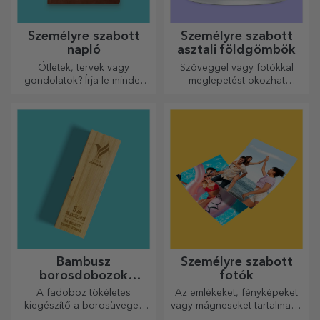
Személyre szabott
Személyre szabott
napló
asztali földgömbök
Ötletek, tervek vagy
Szöveggel vagy fotókkal
gondolatok? Írja le mindet
meglepetést okozhat
egy személyre szabott
szeretteinek egy különleges
naplóba, és őrizze meg
irodai kiegészítővel.
minden emlékét.
Bambusz
Személyre szabott
borosdobozok
fotók
kiegészítőkkel
A fadoboz tökéletes
Az emlékeket, fényképeket
kiegészítő a borosüvegek
vagy mágneseket tartalmazó
elegáns bemutatásához.
dobozok nagyon népszerű