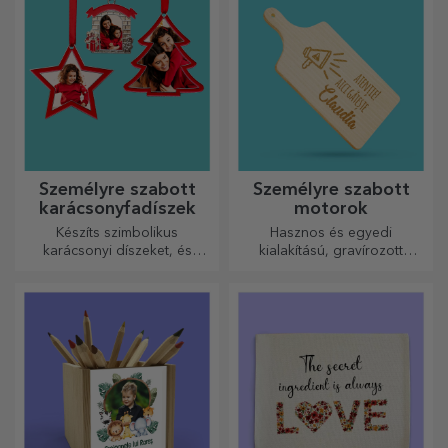
kicsidhez!
Személyre szabott
Személyre szabott
karácsonyfadíszek
motorok
Készíts szimbolikus
Hasznos és egyedi
karácsonyi díszeket, és
kialakítású, gravírozott
ajándékozd meg szeretteidet!
vágódeszkák tökéletesek a
konyhában elkészített
legfinomabb ételekhez.