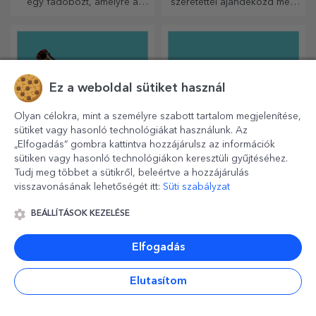
egy fadobozt, amelyre a
szeretettel ajándékozd meg
legkülönlegesebb üzeneteket
legkedvesebb emberednek.
gravírozták.
Ez a weboldal sütiket használ
Olyan célokra, mint a személyre szabott tartalom megjelenítése,
sütiket vagy hasonló technológiákat használunk. Az
„Elfogadás” gombra kattintva hozzájárulsz az információk
sütiken vagy hasonló technológiákon keresztüli gyűjtéséhez.
Tudj meg többet a sütikről, beleértve a hozzájárulás
Személyre szabott
Személyre szabott
visszavonásának lehetőségét itt:
Süti szabályzat
sörösüvegek
eszpresszós csészék
Élvezze a kézműves sört
Élvezze kávéját a
BEÁLLÍTÁSOK KEZELÉSE
vicces üzenetekkel, képekkel
legeredetibb bögrékből!
vagy mintákkal, amelyek
Elfogadás
minden évszakra tökéletesen
illenek.
Elutasítom