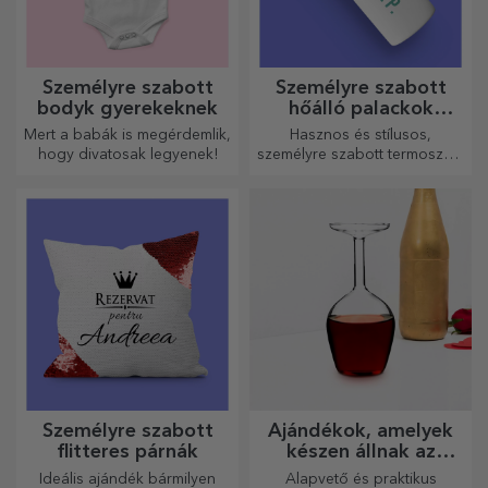
Személyre szabott
Személyre szabott
bodyk gyerekeknek
hőálló palackok
fogantyúval
Mert a babák is megérdemlik,
Hasznos és stílusos,
hogy divatosak legyenek!
személyre szabott termoszok,
amelyekkel bármelyik
évszakban élvezheti kedvenc
italát.
Személyre szabott
Ajándékok, amelyek
flitteres párnák
készen állnak az
átadásra
Ideális ajándék bármilyen
Alapvető és praktikus