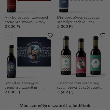
Mini borosüveg, szöveggel
Mini borosüveg, szöveggel
személyre szabva – Arany
személyre szabva – Kék
hópelyhek
karácsony
2 000 Ft
2 000 Ft
Fotóval és szöveggel
3 darabos mini borosüveg
személyre szabott mini
szett, fotóval és szöveggel
borosüveg - Fényes
személyre szabva – Boldog
2 000 Ft
5 602 Ft
hópelyhek
karácsonyt!
Más személyre szabott ajándékok