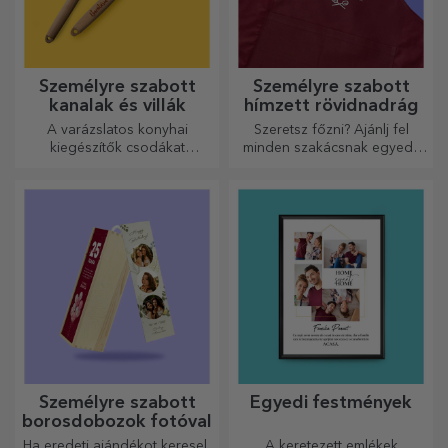
Személyre szabott
Személyre szabott
kanalak és villák
hímzett rövidnadrág
A varázslatos konyhai
Szeretsz főzni? Ajánlj fel
kiegészítők csodákat
minden szakácsnak egyedi,
művelnek! A villák és kanalak
hímzéssel ellátott kötényt!
remek csapatot alkotnak a
legkifinomultabb receptek
elkészítéséhez.
Személyre szabott
Egyedi festmények
borosdobozok fotóval
Ha eredeti ajándékot keresel,
A keretezett emlékek