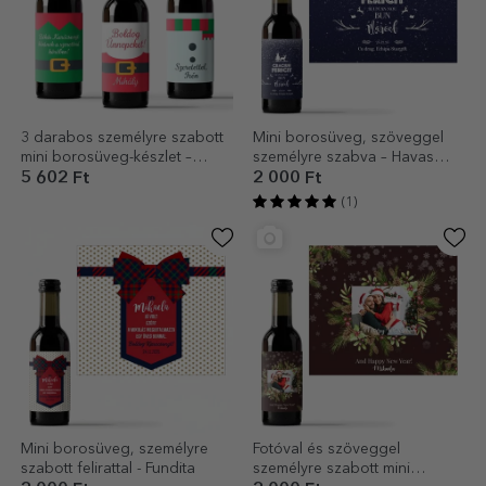
3 darabos személyre szabott
Mini borosüveg, szöveggel
mini borosüveg-készlet –
személyre szabva – Havas
karácsonyi figurák
éjszaka
5 602 Ft
2 000 Ft
(1)
Mini borosüveg, személyre
Fotóval és szöveggel
szabott felirattal - Fundita
személyre szabott mini