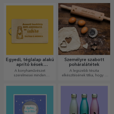
ajándékok. Válassza ki
kedvenc fényképeit, és adjon
eredeti ajándékokat.
Egyedi, téglalap alakú
Személyre szabott
aprító kések
poháralátétek
fogantyúval
A konyhaművészet
A legszebb tészta
szerelmesei minden
elkészítésének titka, hogy a
dicséretet megérdemelnek,
varázslatos sodrófáinkat
ezért az ízletes ételek a
használja. A piték isteni
legkreatívabb aprítókkal
finomságúak lesznek!
készülnek. Válassza ki a
megfelelőt!