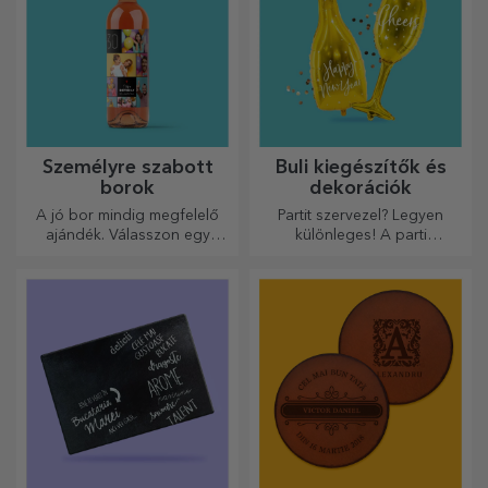
Személyre szabott
Buli kiegészítők és
borok
dekorációk
A jó bor mindig megfelelő
Partit szervezel? Legyen
ajándék. Válasszon egy
különleges! A parti
személyre szabottat, és adja
kiegészítők és dekorációk
át a címzett nevével ellátva.
célja, hogy felvidítsák a
hangulatot.