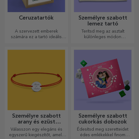
Ceruzatartók
Személyre szabott
lemez tartó
A szervezett emberek
Terítsd meg az asztalt
számára ez a tartó ideális
különleges módon
ajándék.
tányértartókkal. Személyre
szabhatók üzenettel vagy az
asztalnál ülők nevével.
Személyre szabott
Személyre szabott
arany és ezüst
cukorkás dobozok
karkötők
Válasszon egy elegáns és
Édesítsd meg szeretteidet
egyszerű kiegészítőt, amely
édes emlékekkel finom