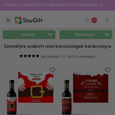
ÁS 🌴 AKÁR 40%-OS KEDVEZMÉNY TÖBB MINT 100 SZEMÉLYRE 
0
Szűrők
Rendezés
Személyre szabott mini borosüvegek karácsonyra
(
értékelés 5/5 -ból 6 vélemény
)