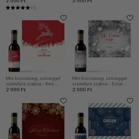
borosüveg - karácsonyi
2 000 Ft
2 000 Ft
dekorációk
(1)
Mini borosüveg, szöveggel
Mini borosüveg, szöveggel
személyre szabva – Reni
személyre szabva – Ezüst
modell
karácsony
2 000 Ft
2 000 Ft