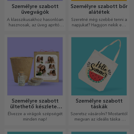
Személyre szabott
Személyre szabott bőr
üvegvágók
alátétek
A klasszikusakhoz hasonlóan
Szeretné még szebbé tenni a
hasznosak, az üveg aprítók
napjukat? Hagyjon nekik egy
egyedi kialakításúak, könnyen
kedves emléket a könnyen
tisztíthatók és tárolhatók, és
személyre szabható
személyes hangulatot
poháralátétek segítségével.
kölcsönöznek a konyhának.
Személyre szabott
Személyre szabott
ültethető készletek
táskák
ajándékba
Élvezze a virágok szépségét
Szeretsz vásárolni? Mostantól
minden nap!
megvan az ideális táska a
kisebb vásárlásokhoz, tágas
és nagyon elegáns.