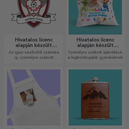
Hivatalos licenc
Hivatalos licenc
alapján készült
alapján készült
személyre szabott
személyre szabott
Az igazi szurkolók számára
Személyre szabott ajándékok
ajándékok – FC Rapid
ajándékok - TraLaLa
új, személyre szabott
a legboldogabb gyerekeknek
1923 Bukarest
termékekből álló kollekciót
készítettünk, a Rapid
hivatalos licencével, a fehér-
lila csapat
együttműködésével.