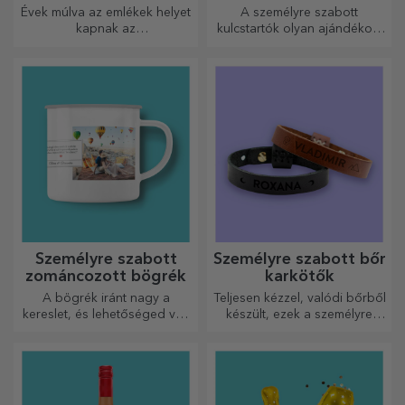
Évek múlva az emlékek helyet
A személyre szabott
kapnak az
kulcstartók olyan ajándékok,
ajándékdobozokban.
amelyeket mindig magaddal
Személyre szabhatod őket a
vihetsz, és amelyek
legeredetibb üzenettel.
tökéletesen alkalmasak arra,
hogy minden nap
emlékeztessék őket rád.
Személyre szabott
Személyre szabott bőr
zománcozott bögrék
karkötők
A bögrék iránt nagy a
Teljesen kézzel, valódi bőrből
kereslet, és lehetőséged van
készült, ezek a személyre
személyre szabni őket, és
szabott karkötők mind neki,
magaddal vinni bárhová
mind neki alkalmasak.
mész, mert a zománcozottak
nem törnek össze.