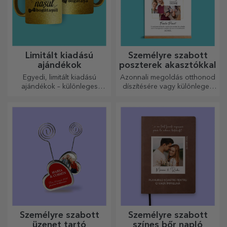
Limitált kiadású
Személyre szabott
ajándékok
poszterek akasztókkal
Egyedi, limitált kiadású
Azonnali megoldás otthonod
ajándékok – különleges
díszítésére vagy különleges
meglepetések felejthetetlen
ajándék szeretteidnek!
pillanatokhoz
Személyre szabott
Személyre szabott
üzenet tartó
színes bőr napló