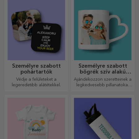
Személyre szabott
Személyre szabott
pohártartók
bögrék szív alakú
fogantyúval
Védje a felületeket a
Ajándékozzon szeretteinek a
legeredetibb alátétekkel.
legkedvesebb pillanatokat
személyre szabott, szív alakú
fülű bögrékkel.