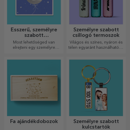
Ésszerű, személyre
Személyre szabott
szabott
csillogó termoszok
üdvözlőkártyák és
Most lehetőséged van
Világos és színes, nyáron és
kártyák
elrejteni egy személyre
télen egyaránt használható, a
szabott üzenetet
termoszok könnyen
szeretteidnek, és meglepni
személyre szabhatók és
őket bármilyen alkalomra.
bárhová magaddal viheted
őket!
Fa ajándékdobozok
Személyre szabott
kulcstartók