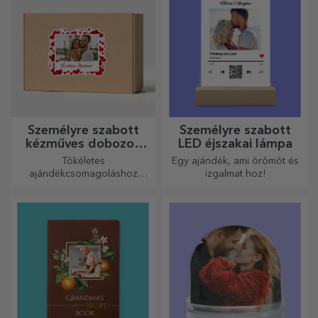
élményeket.
Személyre szabott
Személyre szabott
kézműves dobozok
LED éjszakai lámpa
matricákkal
Tökéletes
Egy ajándék, ami örömöt és
ajándékcsomagoláshoz
izgalmat hoz!
bármilyen alkalomra.