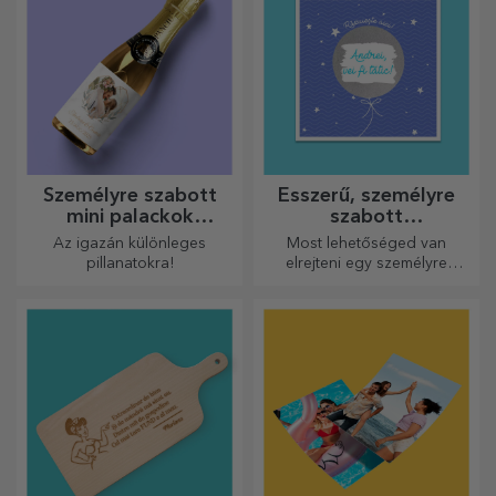
Személyre szabott
Ésszerű, személyre
mini palackok
szabott
pezsgővel
üdvözlőkártyák és
Az igazán különleges
Most lehetőséged van
kártyák
pillanatokra!
elrejteni egy személyre
szabott üzenetet
szeretteidnek, és meglepni
őket bármilyen alkalomra.