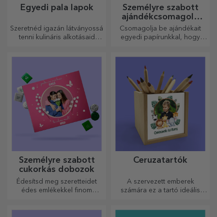
Egyedi pala lapok
Személyre szabott
ajándékcsomagoló
papír
Szeretnéd igazán látványossá
Csomagolja be ajándékait
tenni kulináris alkotásaid
egyedi papírunkkal, hogy
tálalását? Válassz pala
még kinyitni sem akarják majd
tányérokat, és alkoss saját
őket.
dizájnt!
Személyre szabott
Ceruzatartók
cukorkás dobozok
Édesítsd meg szeretteidet
A szervezett emberek
édes emlékekkel finom
számára ez a tartó ideális
édességekből álló
ajándék.
dobozokban!