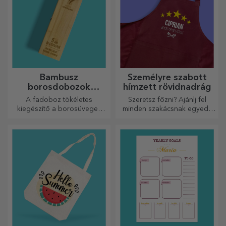
Bambusz
Személyre szabott
borosdobozok
hímzett rövidnadrág
kiegészítőkkel
A fadoboz tökéletes
Szeretsz főzni? Ajánlj fel
kiegészítő a borosüvegek
minden szakácsnak egyedi,
elegáns bemutatásához.
hímzéssel ellátott kötényt!