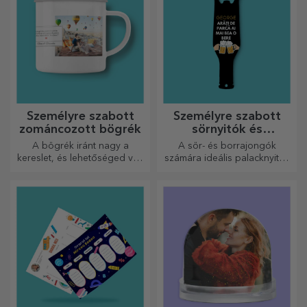
Személyre szabott
Személyre szabott
zománcozott bögrék
sörnyitók és
dugóhúzók
A bögrék iránt nagy a
A sör- és borrajongók
kereslet, és lehetőséged van
számára ideális palacknyitók
személyre szabni őket, és
és dugóhúzók teljesen új
magaddal vinni bárhová
megjelenést kaphatnak, ha
mész, mert a zománcozottak
személyre szabják őket.
nem törnek össze.