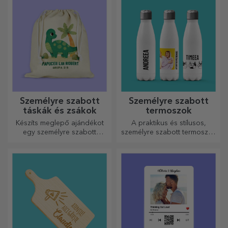
Személyre szabott
Személyre szabott
táskák és zsákok
termoszok
Készíts meglepő ajándékot
A praktikus és stílusos,
egy személyre szabott
személyre szabott termoszok
táskával, amelynek egyedi
tökéletesek kedvenc italod
dizájnja a fotóidból és a
élvezéséhez, hidegen nyáron
„boldog születésnapot”
és melegen télen.
üzenetekből áll.