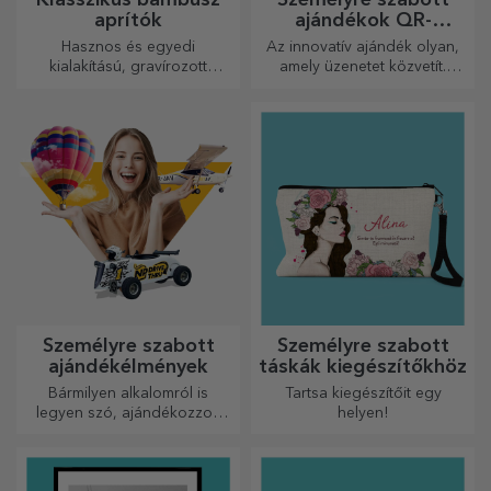
aprítók
ajándékok QR-
kódokkal
Hasznos és egyedi
Az innovatív ajándék olyan,
kialakítású, gravírozott
amely üzenetet közvetít.
vágódeszkák tökéletesek a
Válasszon olyanokat, amelyek
konyhában elkészített
QR-kóddal és hozzáadott
legfinomabb ételekhez.
linkkel rendelkeznek, hogy a
legegyedibb reakciókat
váltsa ki!
Személyre szabott
Személyre szabott
ajándékélmények
táskák kiegészítőkhöz
Bármilyen alkalomról is
Tartsa kiegészítőit egy
legyen szó, ajándékozzon
helyen!
emlékezetes élményt –
felejthetetlen emlékeket,
adrenalin- vagy relaxációs