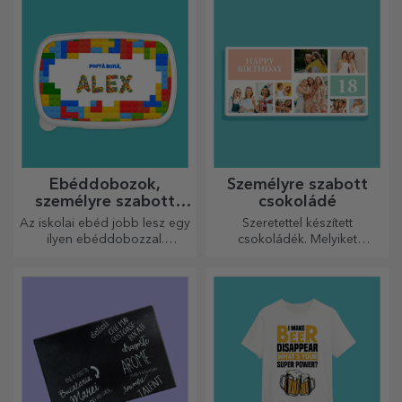
minden emlékét.
Ebéddobozok,
Személyre szabott
személyre szabott
csokoládé
casserole-ok
Az iskolai ebéd jobb lesz egy
Szeretettel készített
ilyen ebéddobozzal.
csokoládék. Melyiket
Személyre szabhatod, és
választja?
felkészítheted a kicsidet az új
napra!