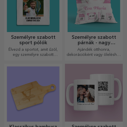
Személyre szabott
Személyre szabott
sport pólók
párnák - nagy
méretben
Élvezd a sportot, amit űzöl,
Ajándék otthonra,
egy személyre szabott
dekorációként vagy öleléshez
pólóval, a neveddel vagy
– a személyre szabott párnák
fotóddal, ez lehet a
minden alkalomra
kedvenced!
tökéletesek.
Klasszikus bambusz
Személyre szabott