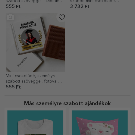
szabott szöveggel – Diplomás
szabott mini csokoládé
vagyok
szöveggel és fotóval
555 Ft
3 732 Ft
végzősöknek
Mini csokoládé, személyre
szabott szöveggel, fotóval
vagy logóval - Érettségi
555 Ft
Más személyre szabott ajándékok