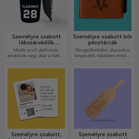
Személyre szabott
Személyre szabott bőr
lábszárvédők
pénztárcák
futballhoz
Ideális profi játékosok,
Elengedhetetlen, klasszikus
amatőrök vagy akár a futballt
kiegészítő, tökéletes minden
szerető gyermekek számára
férfi számára!
is.
Személyre szabott,
Személyre szabott