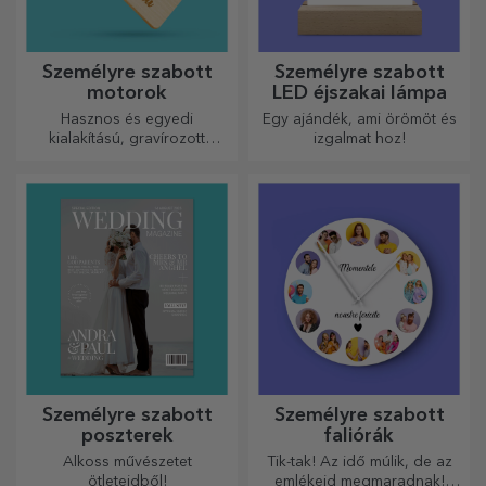
Személyre szabott
Személyre szabott
motorok
LED éjszakai lámpa
Hasznos és egyedi
Egy ajándék, ami örömöt és
kialakítású, gravírozott
izgalmat hoz!
vágódeszkák tökéletesek a
konyhában elkészített
legfinomabb ételekhez.
Személyre szabott
Személyre szabott
poszterek
faliórák
Alkoss művészetet
Tik-tak! Az idő múlik, de az
ötleteidből!
emlékeid megmaradnak!