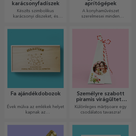
karácsonyfadíszek
aprítógépek
Készíts szimbolikus
A konyhaművészet
karácsonyi díszeket, és
szerelmesei minden
ajándékozd meg szeretteidet!
dicséretet megérdemelnek,
ezért az ízletes ételek a
legkreatívabb aprítókkal
készülnek. Válassza ki a
megfelelőt!
Fa ajándékdobozok
Személyre szabott
piramis virágültető
készletek
Évek múlva az emlékek helyet
Különleges mărțișoare egy
kapnak az
csodálatos tavaszra!
ajándékdobozokban.
Személyre szabhatod őket a
legeredetibb üzenettel.