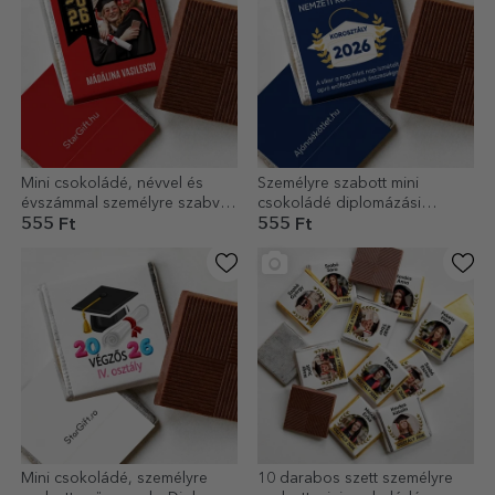
Mini csokoládé, névvel és
Személyre szabott mini
évszámmal személyre szabva
csokoládé diplomázási
diplomásoknak
üzenettel
555 Ft
555 Ft
Mini csokoládé, személyre
10 darabos szett személyre