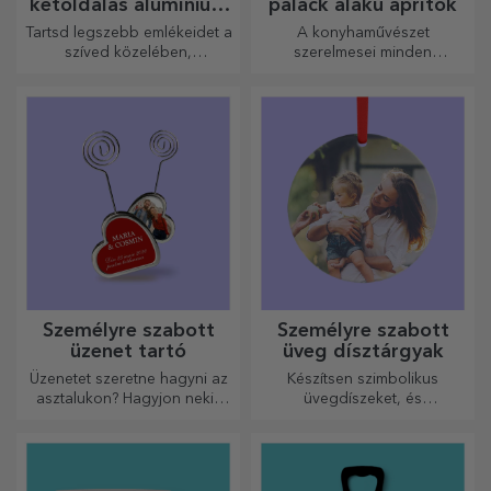
kétoldalas alumínium
palack alakú aprítók
kártyák
Tartsd legszebb emlékeidet a
A konyhaművészet
szíved közelében,
szerelmesei minden
szeretteiddel együtt.
dicséretet megérdemelnek. A
palack alakú aprítók
tökéletesek a kész ételek
tálalásához.
Személyre szabott
Személyre szabott
üzenet tartó
üveg dísztárgyak
Üzenetet szeretne hagyni az
Készítsen szimbolikus
asztalukon? Hagyjon nekik
üvegdíszeket, és
egy kedves emléket egy
ajándékozza meg szeretteit
személyre szabott üzenet
eredeti és egyedi
tartóval.
ajándékokkal!