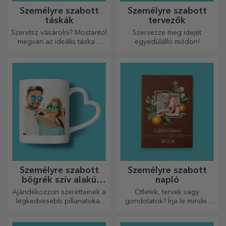
Személyre szabott
Személyre szabott
táskák
tervezők
Szeretsz vásárolni? Mostantól
Szervezze meg idejét
megvan az ideális táska a
egyedülálló módon!
kisebb vásárlásokhoz, tágas
és nagyon elegáns.
Személyre szabott
Személyre szabott
bögrék szív alakú
napló
fogantyúval
Ajándékozzon szeretteinek a
Ötletek, tervek vagy
legkedvesebb pillanatokat
gondolatok? Írja le mindet
személyre szabott, szív alakú
egy személyre szabott
fülű bögrékkel.
naplóba, és őrizze meg