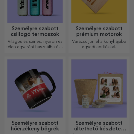
Személyre szabott
Személyre szabott
csillogó termoszok
prémium motorok
Világos és színes, nyáron és
Varázsoljon el a konyhájába
télen egyaránt használható, a
egyedi aprítókkal.
termoszok könnyen
személyre szabhatók és
bárhová magaddal viheted
őket!
Személyre szabott
Személyre szabott
hőérzékeny bögrék
ültethető készletek