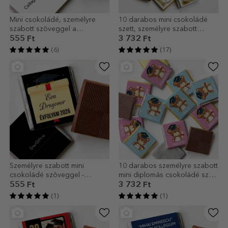
Mini csokoládé, személyre
10 darabos mini csokoládé
szabott szöveggel a
szett, személyre szabott
diplomásoknak
szöveggel a diplomások
555 Ft
3 732 Ft
számára
(6)
(17)
Személyre szabott mini
10 darabos személyre szabott
csokoládé szöveggel -
mini diplomás csokoládé szett
Érettségi
- Maci
555 Ft
3 732 Ft
(1)
(1)