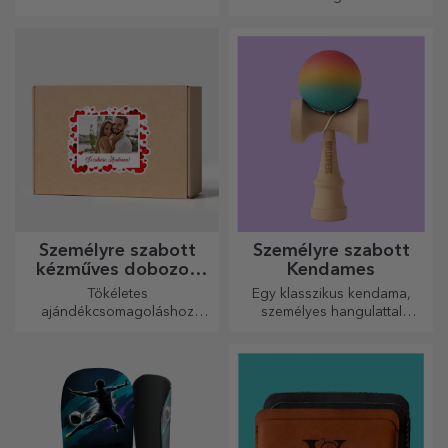
Rendezze el pillanatait
néhány képen, és a
legkülönlegesebb órája lesz!
Személyre szabott
Személyre szabott
kézműves dobozok
Kendames
matricákkal
Tökéletes
Egy klasszikus kendama,
ajándékcsomagoláshoz
személyes hangulattal
bármilyen alkalomra.
újragondolva