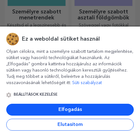
Személyre szabott
Személyre szabott
menetrendek
asztali földgömbök
Készítsd el a legszínesebb és
Szöveggel vagy fotókkal
legmenőbb iskolai órarendet!
meglepetést okozhat
szeretteinek egy különleges
Ez a weboldal sütiket használ
irodai kiegészítővel.
Olyan célokra, mint a személyre szabott tartalom megjelenítése,
sütiket vagy hasonló technológiákat használunk. Az
„Elfogadás” gombra kattintva hozzájárulsz az információk
sütiken vagy hasonló technológiákon keresztüli gyűjtéséhez.
Tudj meg többet a sütikről, beleértve a hozzájárulás
visszavonásának lehetőségét itt:
Süti szabályzat
BEÁLLÍTÁSOK KEZELÉSE
Elfogadás
Személyre szabott
Személyre szabott
szív alakú párnák
strandpapucsok
Készen áll arra, hogy
Cuki papucsok, készen állnak
Elutasítom
szeretettel ajándékozd meg
a barnulásra! Melyik modellt
legkedvesebb emberednek.
választod személyre