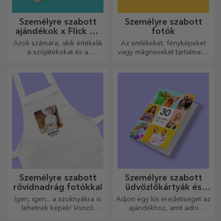
Személyre szabott
Személyre szabott
ajándékok x Flick Mr
fotók
Rima
Azok számára, akik értékelik
Az emlékeket, fényképeket
a szójátékokat és a
vagy mágneseket tartalmazó
jelentőségteljes rímeket.
dobozok nagyon népszerű
ajándékok. Válassza ki
kedvenc fényképeit, és adjon
eredeti ajándékokat.
Személyre szabott
Személyre szabott
rövidnadrág fotókkal
üdvözlőkártyák és
képeslapok
Igen, igen... a szoknyákra is
Adjon egy kis eredetiséget az
lehetnek képek! Vonzó
ajándékhoz, amit adni
kollekció eredeti
szeretne. Töltse ki az