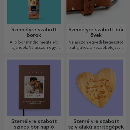
Személyre szabott
Személyre szabott bőr
borok
övek
A jó bor mindig megfelelő
Válasszon egyedi kiegészítőt
ajándék. Válasszon egy
ruhájához a kezdőbetűjével
személyre szabottat, és adja
vagy nevével! A személyre
át a címzett nevével ellátva.
szabott övek eleganciát és
stílust kölcsönöznek!
Személyre szabott
Személyre szabott
színes bőr napló
szív alakú aprítógépek