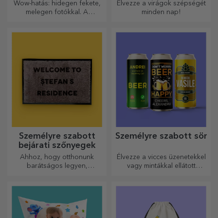
ajándékba
Wow-hatás: hidegen fekete,
Élvezze a virágok szépségét
melegen fotókkal. A
minden nap!
hőérzékeny bögre
különleges ajándék bárkinek.
Személyre szabott
Személyre szabott sör
bejárati szőnyegek
Ahhoz, hogy otthonunk
Élvezze a vicces üzenetekkel
barátságos legyen,
vagy mintákkal ellátott
elengedhetetlen, hogy a
sörösdobozt!
bejáratnál szőnyeg legyen.
Személyre szabhatja őket, és
így a legvonzóbb
szőnyegeket kapja!