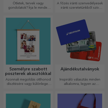
Ötletek, tervek vagy
A főzés iránti szenvedélyesek
gondolatok? Írja le mindet
iránti szeretetünkből szív
egy személyre szabott
alakú ajándékokat
naplóba, és őrizze meg
készítettünk a legügyesebb
minden emlékét.
háziasszonyok számára.
Személyre szabott
Ajándékutalványok
poszterek akasztókkal
Azonnali megoldás otthonod
Inspiráló választás minden
díszítésére vagy különleges
alkalomra, legyen az
ajándék szeretteidnek!
születésnap, ünnepnap vagy
más különleges pillanat.