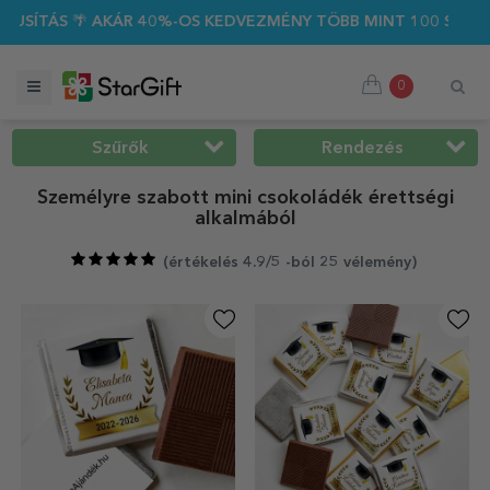
0%-OS KEDVEZMÉNY TÖBB MINT 100 SZEMÉLYRE SZABOTT AJÁN
0
Szűrők
Rendezés
Személyre szabott mini csokoládék érettségi
alkalmából
(
értékelés 4.9/5 -ból 25 vélemény
)