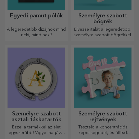
Egyedi pamut pólók
Személyre szabott
bögrék
A legeredetibb dizájnok mind
Élvezze italát a legeredetibb,
neki, mind neki!
személyre szabott bögrékkel.
Személyre szabott
Személyre szabott
asztali táskatartók
rejtvények
Ezzel a termékkel az élet
Teszteld a koncentrációs
egyszerűbb! Vigye magával
képességedet, és állítsd
bárhová is megy!
össze a személyre szabott