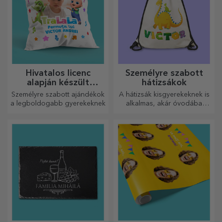
Hivatalos licenc
Személyre szabott
alapján készült
hátizsákok
személyre szabott
Személyre szabott ajándékok
A hátizsák kisgyerekeknek is
ajándékok - TraLaLa
a legboldogabb gyerekeknek
alkalmas, akár óvodába
járnak, akár iskolába
kezdenek. Készítsd el azt,
amelyik a legjobban illik a
kicsidhez!