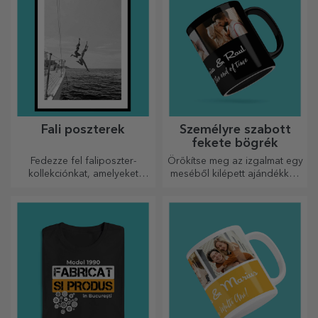
élményeket.
Fali poszterek
Személyre szabott
fekete bögrék
Fedezze fel faliposzter-
Örökítse meg az izgalmat egy
kollekciónkat, amelyeket
meséből kilépett ajándékkal!
professzionális
A teljesen fekete bögrék
nyomtatásúak, hogy
képekkel vagy szöveggel
bármilyen teret átalakítsanak.
mindenkit lenyűgöznek, aki
Modern dizájn, élénk színek
megkapja őket ajándékba.
és prémium minőség –
tökéletesek ahhoz, hogy
személyiséget adjanak
otthonának, irodájának vagy
stúdiójának.