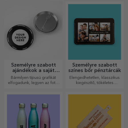
szoknyákból.
ajándékot egy személyre
szabott kártyával vagy
üdvözlőkártyával.
Személyre szabott
Személyre szabott
ajándékok a saját
színes bőr pénztárcák
grafikáiddal
Bármilyen típusú grafikát
Elengedhetetlen, klasszikus
elfogadunk, legyen az fotó,
kiegészítő, tökéletes
szöveg vagy mindkettő. :)
mindenkinek!
Most már megkaphatja a
kívánt ajándékot!