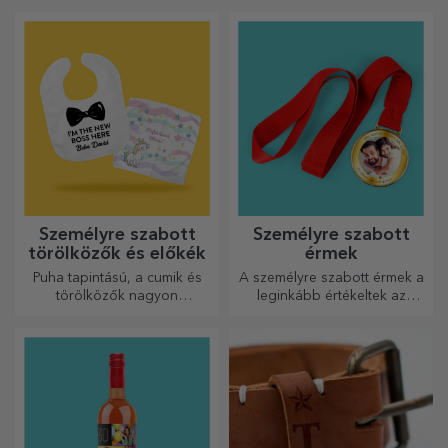
kirakós játék képét a kedvenc
fotóidból.
Személyre szabott
Személyre szabott
törölközők és előkék
érmek
Puha tapintású, a cumik és
A személyre szabott érmek a
törölközők nagyon
leginkább értékeltek az
hasznosak és tökéletesek,
elvégzett munkáért.
hogy bárhová magaddal
Személyre szabhatja őket, és
vihesd őket!
elismerheti az érdemeiket!