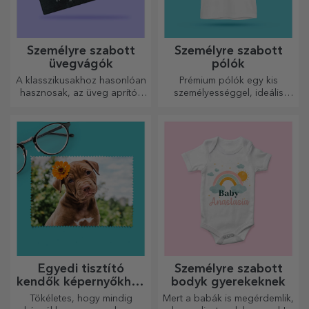
Személyre szabott
Személyre szabott
üvegvágók
pólók
A klasszikusakhoz hasonlóan
Prémium pólók egy kis
hasznosak, az üveg aprítók
személyességgel, ideális
egyedi kialakításúak, könnyen
ajándék szeretteinek.
tisztíthatók és tárolhatók, és
Testreszabás pamut vagy
személyes hangulatot
sport modelleken, válassza ki
kölcsönöznek a konyhának.
a megfelelőt!
Egyedi tisztító
Személyre szabott
kendők képernyőkhöz
bodyk gyerekeknek
és szemüvegekhez
Tökéletes, hogy mindig
Mert a babák is megérdemlik,