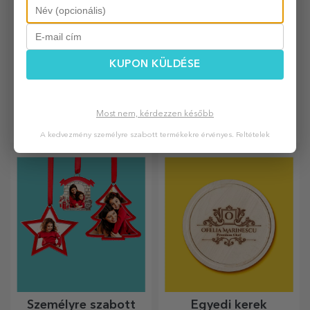
KUPON KÜLDÉSE
Személyre szabott
Buli kiegészítők és
fém jelvények
dekorációk
Most nem, kérdezzen később
Kicsi vagy nagy, a személyre
Partit szervezel? Legyen
szabott jelvények kis örömöt
különleges! A parti
A kedvezmény személyre szabott termékekre érvényes.
Feltételek
okozhatnak, ha személyre
kiegészítők és dekorációk
szabottak. Egy tárgy, amely
célja, hogy felvidítsák a
szerencsét, mosolyt és
hangulatot.
jókedvet hoz!
Személyre szabott
Egyedi kerek