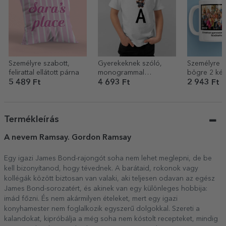
Személyre szabott,
Gyerekeknek szóló,
Személyre s
felirattal ellátott párna
monogrammal
bögre 2 kép
személyre szabott
szöveggel –
5 489 Ft
4 693 Ft
2 943 Ft
pamut póló –
Érettségiző mackó
Termékleírás
A nevem Ramsay. Gordon Ramsay
Egy igazi James Bond-rajongót soha nem lehet meglepni, de be
kell bizonyítanod, hogy tévednek. A barátaid, rokonok vagy
kollégák között biztosan van valaki, aki teljesen odavan az egész
James Bond-sorozatért, és akinek van egy különleges hobbija:
imád főzni. És nem akármilyen ételeket, mert egy igazi
konyhamester nem foglalkozik egyszerű dolgokkal. Szereti a
kalandokat, kipróbálja a még soha nem kóstolt recepteket, mindig