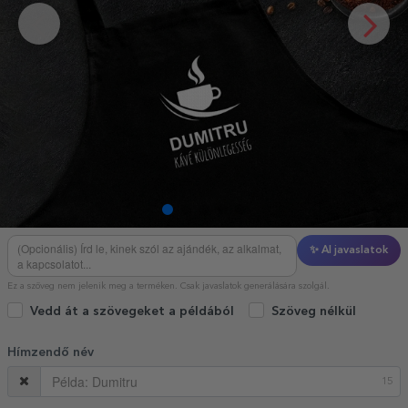
✨ AI javaslatok
Ez a szöveg nem jelenik meg a terméken. Csak javaslatok generálására szolgál.
Vedd át a szövegeket a példából
Szöveg nélkül
Hímzendő név
15