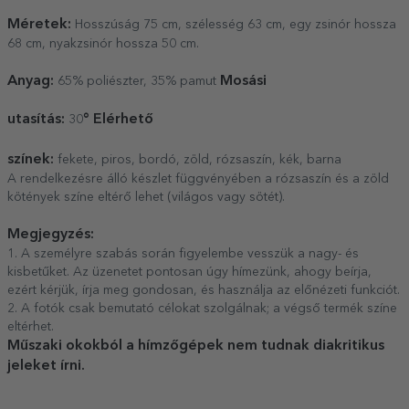
Méretek:
Hosszúság 75 cm, szélesség 63 cm, egy zsinór hossza
68 cm, nyakzsinór hossza 50 cm.
Anyag:
Mosási
65% poliészter, 35% pamut
utasítás:
° Elérhető
30
színek:
fekete, piros, bordó, zöld, rózsaszín, kék, barna
A rendelkezésre álló készlet függvényében a rózsaszín és a zöld
kötények színe eltérő lehet (világos vagy sötét).
Megjegyzés:
1. A személyre szabás során figyelembe vesszük a nagy- és
kisbetűket. Az üzenetet pontosan úgy hímezünk, ahogy beírja,
ezért kérjük, írja meg gondosan, és használja az előnézeti funkciót.
2. A fotók csak bemutató célokat szolgálnak; a végső termék színe
eltérhet.
Műszaki okokból a hímzőgépek nem tudnak diakritikus
jeleket írni.