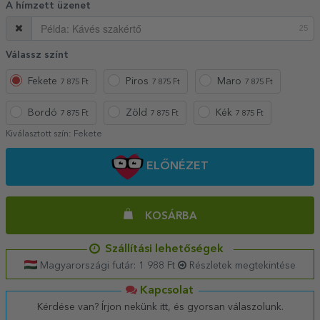
A hímzett üzenet
25
Válassz színt
Fekete
Piros
Maro
7 875 Ft
7 875 Ft
7 875 Ft
Bordó
Zöld
Kék
7 875 Ft
7 875 Ft
7 875 Ft
Kiválasztott szín:
Fekete
ELŐNÉZET
KOSÁRBA
Szállítási lehetőségek
Magyarországi futár: 1 988 Ft
Részletek megtekintése
Kapcsolat
Kérdése van? Írjon nekünk itt, és gyorsan válaszolunk.