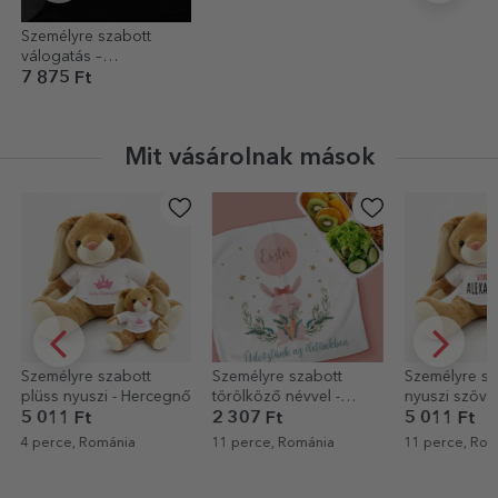
Személyre szabott
válogatás –
Kávészakértő
7 875 Ft
Mit vásárolnak mások
Személyre szabott
Személyre szabott
Személyre sz
plüss nyuszi - Hercegnő
törölköző névvel -
nyuszi szöve
Üdvözöljük, kislány!
Szeretlek
5 011 Ft
2 307 Ft
5 011 Ft
4 perce, Románia
11 perce, Románia
11 perce, Rom