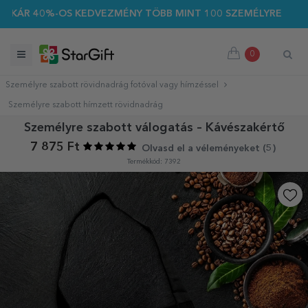
R 40%-OS KEDVEZMÉNY TÖBB MINT 100 SZEMÉLYRE SZABOTT AJ
0
Személyre szabott rövidnadrág fotóval vagy hímzéssel
Személyre szabott hímzett rövidnadrág
Személyre szabott válogatás – Kávészakértő
7 875 Ft
Olvasd el a véleményeket (
5
)
Termékkód: 7392