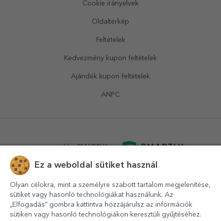
Cookie irányelvek
Oldaltérkép
Feltételek
Kedvezmény kupon feltételek
Ajándék kupon feltételek
ANPC
powered by
SMARTLY.ro
Ez a weboldal sütiket használ
logistics by
APACARGO.com
Olyan célokra, mint a személyre szabott tartalom megjelenítése,
sütiket vagy hasonló technológiákat használunk. Az
„Elfogadás” gombra kattintva hozzájárulsz az információk
sütiken vagy hasonló technológiákon keresztüli gyűjtéséhez.