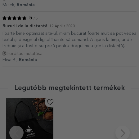
Melek,
Románia
5
/ 5
Bucurii de la distanță
12 Április 2020
Foarte bine optimizat site-ul, m-am bucurat foarte mult să pot vedea
textul și design-ul digital înainte să comand. A ajuns la timp, unde
trebuie și a fost o surpriză pentru dragul meu (de la distanță).
Fordítás mutatása
Elisa B.,
Románia
Legutóbb megtekintett termékek