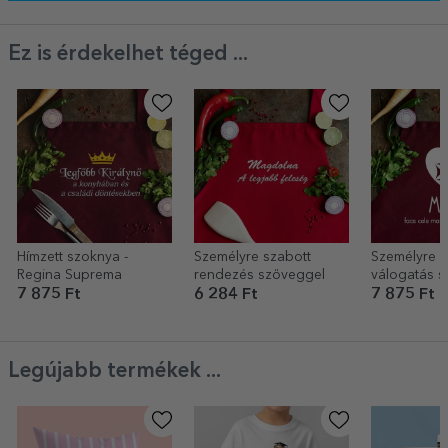
Ez is érdekelhet téged ...
Hímzett szoknya -
Személyre szabott
Személyre s
Regina Suprema
rendezés szöveggel
válogatás s
Anya
7 875 Ft
6 284 Ft
7 875 Ft
Legújabb termékek ...