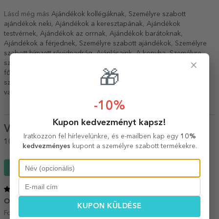
Lásd még más
Ajándékok kollégáknak
,
Személyre szabott
ajándékok neki
,
Ajándékok a keresztapának
,
Ajándékok
testvérnek
,
Ajándékok az orrnak
,
Ajándékok barátoknak
,
Ajándékok a férjednek
,
Személyre szabott ajándékok
,
Személyre
szabott hímzett rövidnadrág
,
Ajánlásaink
,
A konyha
,
Személyre
×
szabott ajándékok felnőtteknek
,
Viselhető ajándékok
,
Ajándékok
🎁
főzés szerelmeseinek
,
Minden konyhai kiegészítő
,
Személyre
szabott rövidnadrág neki
,
Személyre szabott rövidnadrág fotóval
vagy hímzéssel
.
-10%
Kupon kedvezményt kapsz!
Vélemények
(Notă
5
/ 5
)
Iratkozzon fel hírlevelünkre, és e-mailben kap egy
10%
100%
ajánlaná egy barátjának
kedvezményes
kupont a személyre szabott termékekre.
Írj egy véleményt
5
/ 5
O achizitie inspirata
19 December 2024
KUPON KÜLDÉSE
Foarte multumita de produs. Raport calitate pret exceptional