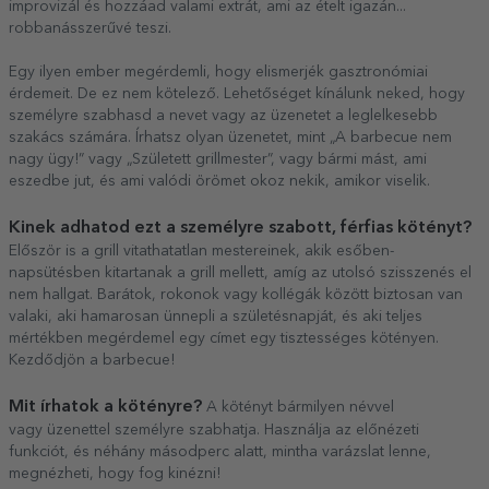
improvizál és hozzáad valami extrát, ami az ételt igazán...
robbanásszerűvé teszi.
Egy ilyen ember megérdemli, hogy elismerjék gasztronómiai
érdemeit. De ez nem kötelező. Lehetőséget kínálunk neked, hogy
személyre szabhasd a nevet vagy az üzenetet a leglelkesebb
szakács számára. Írhatsz olyan üzenetet, mint „A barbecue nem
nagy ügy!” vagy „Született grillmester”, vagy bármi mást, ami
eszedbe jut, és ami valódi örömet okoz nekik, amikor viselik.
Kinek adhatod ezt a személyre szabott, férfias kötényt?
Először is a grill vitathatatlan mestereinek, akik esőben-
napsütésben kitartanak a grill mellett, amíg az utolsó szisszenés el
nem hallgat. Barátok, rokonok vagy kollégák között biztosan van
valaki, aki hamarosan ünnepli a születésnapját, és aki teljes
mértékben megérdemel egy címet egy tisztességes kötényen.
Kezdődjön a barbecue!
Mit írhatok a kötényre?
A kötényt bármilyen névvel
vagy üzenettel személyre szabhatja. Használja az előnézeti
funkciót, és néhány másodperc alatt, mintha varázslat lenne,
megnézheti, hogy fog kinézni!