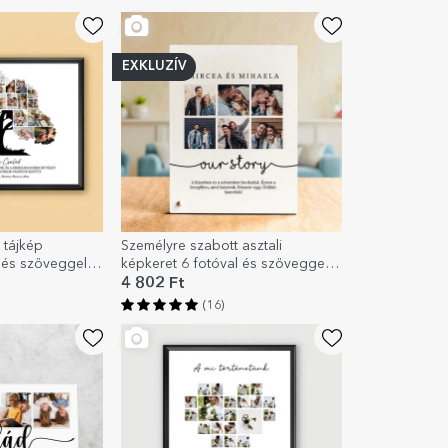
EXKLUZÍV
 tájkép
Személyre szabott asztali
 és szöveggel -
képkeret 6 fotóval és szöveggel –
A mi történetünk
4 802 Ft
(16)