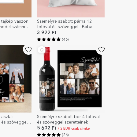
 tájkép vászon
Személyre szabott párna 12
 modellszámmal
fotóval és szöveggel - Baba
ttel
3 922 Ft
(46)
asztali
Személyre szabott bor 4 fotóval
l és szöveggel –
és szöveggel szeretteinek
apot!
5 602 Ft
/ 2 EUR csak címke
(26)