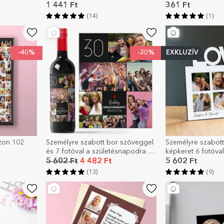
Boldog születésnapot!
1 441 Ft
361 Ft
(14)
(1)
-40%
-20%
EXKLUZÍV
zon 102
Személyre szabott bor szöveggel
Személyre szabott 
és 7 fotóval a születésnapodra –
képkeret 6 fotóva
Boldog születésnapot!
LOVE modell
5 602 Ft
4 482 Ft
5 602 Ft
(13)
(9)