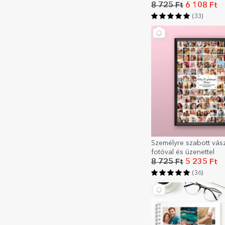
8 725 Ft
6 108 Ft
(33)
Személyre szabott vás
fotóval és üzenettel
8 725 Ft
5 235 Ft
(36)