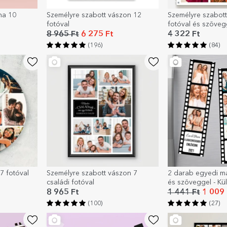
na 10
Személyre szabott vászon 12
Személyre szabott
fotóval
fotóval és szöveg
8 965 Ft
6 275 Ft
4 322 Ft
(196)
(84)
7 fotóval
Személyre szabott vászon 7
2 darab egyedi m
családi fotóval
és szöveggel - Kü
pillanatok
8 965 Ft
1 441 Ft
1 009 
(100)
(27)