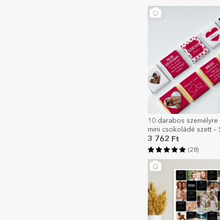
10 darabos személyre 
mini csokoládé szett – 
3 762 Ft
(28)