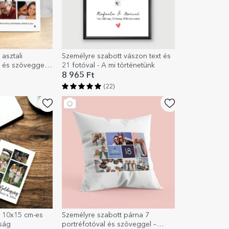
asztali
Személyre szabott vászon text és
l és szöveggel –
21 fotóval - A mi történetünk
8 965 Ft
(22)
t 10x15 cm-es
Személyre szabott párna 7
ság
portréfotóval és szöveggel –