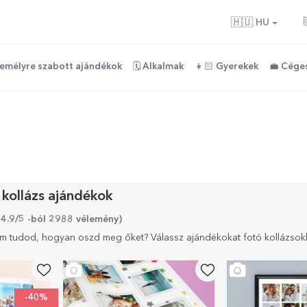
🇭🇺
HU
zemélyre szabott ajándékok
🗓️ Alkalmak
👧🏻 Gyerekek
💼 Cége
kollázs ajándékok
 4.9/5 -ból 2988 vélemény
)
em tudod, hogyan oszd meg őket? Válassz ajándékokat fotó kollázsok
-40%