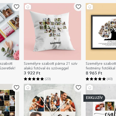
szabott
Személyre szabott párna 21 szív
Személyre szabott
Szeretlek!
alakú fotóval és szöveggel
festmény fotókkal
A mi családunk
3 922 Ft
8 965 Ft
(23)
(40)
EXKLUZÍV