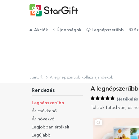
🔥 Akciók
⚡️ Újdonságok
🤩 Legnépszerűbb
🎁 S
StarGift
A legnépszerűbb kollázs ajándékok
A legnépszerűbb 
Rendezés
(
értékelés
Legnépszerűbb
Túl sok fotód van, és n
Ár csökkenő
Ár növekvő
Legjobban értékelt
Legújabb