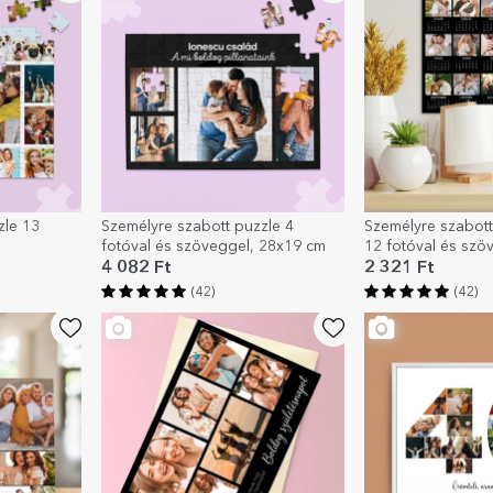
zle 13
Személyre szabott puzzle 4
Személyre szabott
fotóval és szöveggel, 28x19 cm
12 fotóval és szöv
Különleges napok
4 082 Ft
2 321 Ft
(42)
(42)