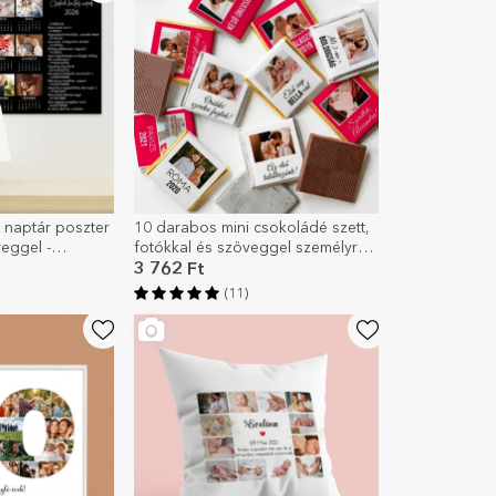
 naptár poszter
10 darabos mini csokoládé szett,
eggel -
fotókkal és szöveggel személyre
szabva
3 762 Ft
(11)