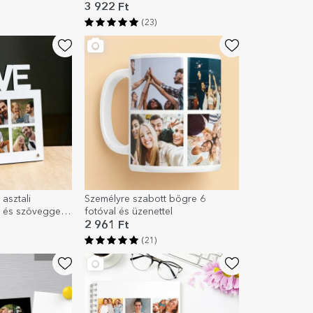
Boldog születésnapot!
3 922 Ft
(23)
asztali
Személyre szabott bögre 6
l és szöveggel –
fotóval és üzenettel
2 961 Ft
(21)