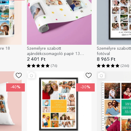
re 18
Személyre szabott
Személyre szabot
ajándékcsomagoló papír 13
fotóval
fotóval, színes csillagokkal
2 401 Ft
8 965 Ft
díszített háttérrel
(76)
(266)
-40%
-30%