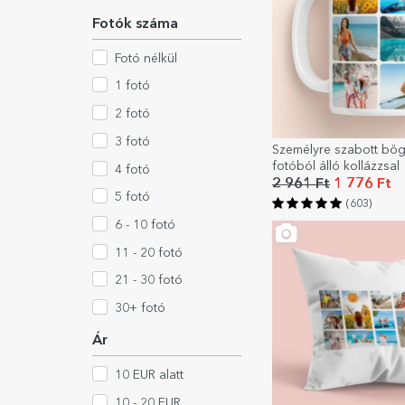
Fotók száma
Fotó nélkül
1 fotó
2 fotó
3 fotó
Személyre szabott bög
fotóból álló kollázzsal
4 fotó
2 961 Ft
1 776 Ft
5 fotó
(603)
6 - 10 fotó
11 - 20 fotó
21 - 30 fotó
30+ fotó
Ár
10 EUR alatt
10 - 20 EUR