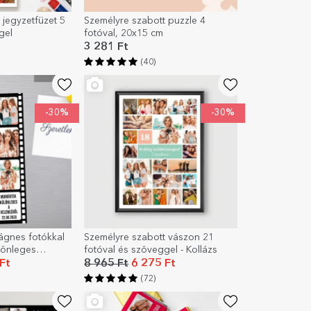
 jegyzetfüzet 5
Személyre szabott puzzle 4
gel
fotóval, 20x15 cm
3 281 Ft
(40)
-30%
-30%
ágnes fotókkal
Személyre szabott vászon 21
lönleges
fotóval és szöveggel - Kollázs
Ft
8 965 Ft
6 275 Ft
(72)