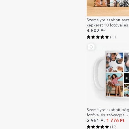
Személyre szabott aszt
képkeret 10 fotóval é
– Sweet 40
4 802 Ft
(38)
Személyre szabott bög
fotóval és szöveggel –
legkedvesebb emlékei
2 961 Ft
1 776 Ft
(19)