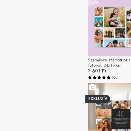
Személyre szabott puz
fotóval, 24x19 cm
3 601 Ft
(60)
EXKLUZÍV