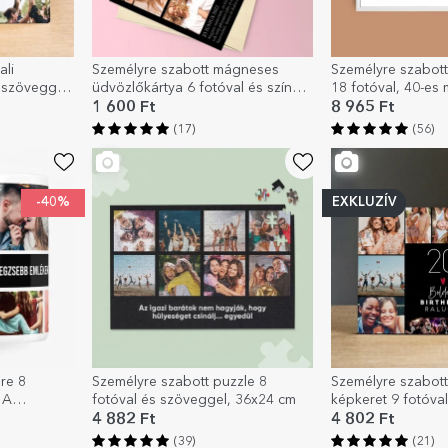
ali
Személyre szabott mágneses
Személyre szabott
s szöveggel
üdvözlőkártya 6 fotóval és színes
18 fotóval, 40-es
háttérrel
és szöveges üzene
1 600 Ft
8 965 Ft
(17)
(56)
-40%
EXKLUZÍV
re 8
Személyre szabott puzzle 8
Személyre szabott 
 A
fotóval és szöveggel, 36x24 cm
képkeret 9 fotóva
d
Boldog születésn
4 882 Ft
4 802 Ft
(39)
(21)