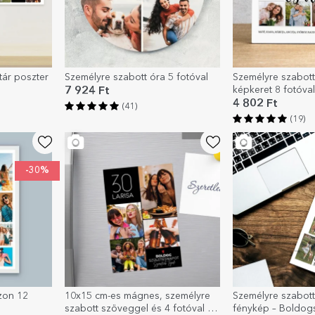
tár poszter
Személyre szabott óra 5 fotóval
Személyre szabott 
képkeret 8 fotóva
7 924 Ft
család
4 802 Ft
(41)
(19)
-30%
zon 12
10x15 cm-es mágnes, személyre
Személyre szabot
szabott szöveggel és 4 fotóval -
fénykép – Boldog