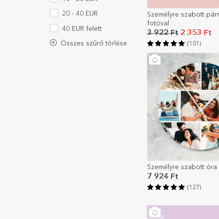
20 - 40 EUR
Személyre szabott pár
fotóval
40 EUR felett
3 922 Ft
2 353 Ft
Összes szűrő törlése
(101)
Személyre szabott óra 
7 924 Ft
(127)