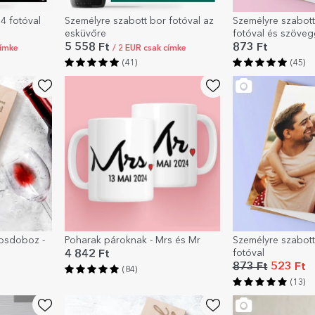
4 fotóval
Személyre szabott bor fotóval az
Személyre szabott
esküvőre
fotóval és szöveg
5 558 Ft
873 Ft
címke
/ 2 EUR csak címke
(41)
(45)
rosdoboz -
Poharak pároknak - Mrs és Mr
Személyre szabott
fotóval
4 842 Ft
873 Ft
523 Ft
(84)
(13)