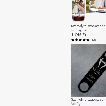
Személyre szabott sör 
szöveggel
1 746 Ft
(13)
Személyre szabott sörn
Vőfély