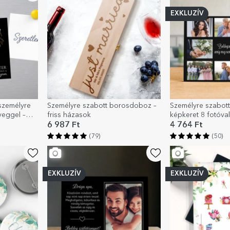
EXKLUZÍV
személyre
Személyre szabott borosdoboz –
Személyre szabott 
veggel –
friss házasok
képkeret 8 fotóva
Boldogan éltek, 
6 987 Ft
4 764 Ft
haltak
(79)
(50)
EXKLUZÍV
EXKLUZÍV