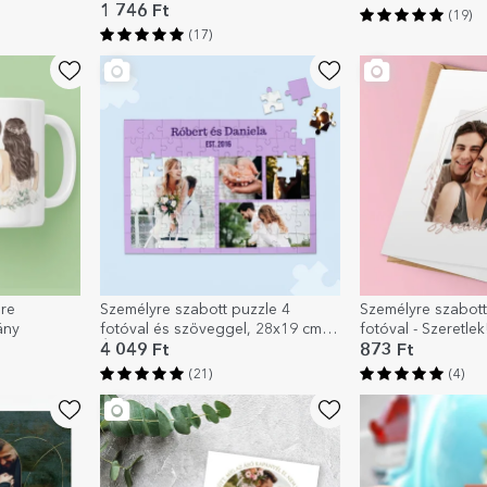
1 746 Ft
(19)
(17)
re
Személyre szabott puzzle 4
Személyre szabott
ány
fotóval és szöveggel, 28x19 cm -
fotóval - Szeretlek
Édes emlékek
4 049 Ft
873 Ft
(21)
(4)