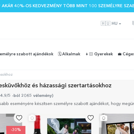
 🌴 AKÁR 40%-OS KEDVEZMÉNY TÖBB MINT 100 SZEMÉLYRE SZA
🇭🇺
HU
zemélyre szabott ajándékok
🗓️ Alkalmak
👧🏻 Gyerekek
💼 Cége
ásokhoz
esküvőkhöz és házassági szertartásokhoz
 4.9/5 -ból 2065 vélemény
)
osabb eseményére készítsen személyre szabott ajándékot, hogy megün
-30%