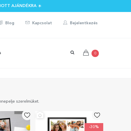
BOTT AJÁNDÉKRA ☀️
Blog
Kapcsolat
Bejelentkezés
s
0
nepelje szerelmüket.
-30%