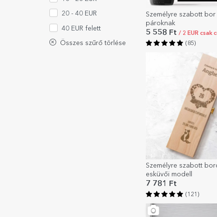
20 - 40 EUR
Személyre szabott bor 
pároknak
40 EUR felett
5 558 Ft
/ 2 EUR csak 
Összes szűrő törlése
(85)
Személyre szabott bo
esküvői modell
7 781 Ft
(121)