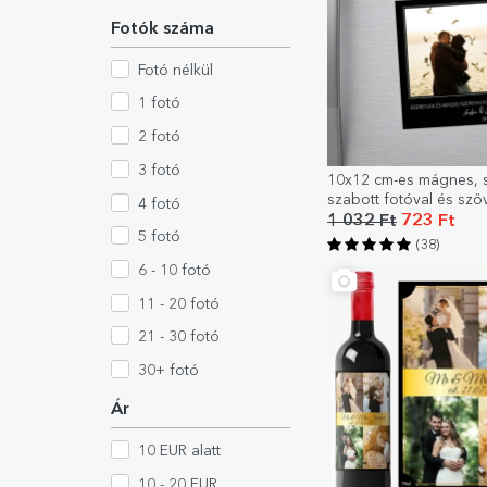
Fotók száma
Fotó nélkül
1 fotó
2 fotó
3 fotó
10x12 cm-es mágnes, 
szabott fotóval és szö
4 fotó
Emlékek
1 032 Ft
723 Ft
5 fotó
(38)
6 - 10 fotó
11 - 20 fotó
21 - 30 fotó
30+ fotó
Ár
10 EUR alatt
10 - 20 EUR