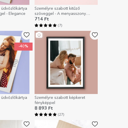
 üdvözlőkártya
Személyre szabott kitűző
gel - Elegance
szöveggel - A menyasszony
csapata
714 Ft
(7)
-40%
 üdvözlőkártya
Személyre szabott képkeret
fényképpel
8 893 Ft
(27)