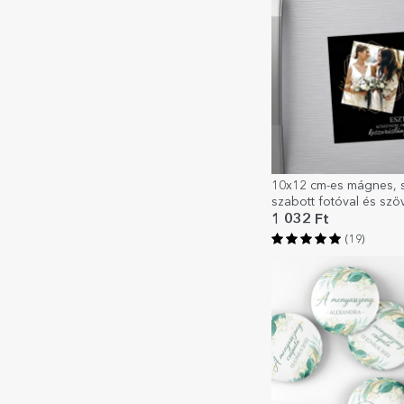
10x12 cm-es mágnes, 
szabott fotóval és szö
Köszönöm!
1 032 Ft
(19)