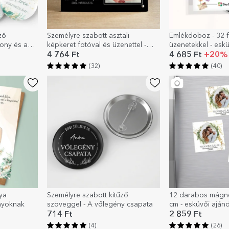
ző
Személyre szabott asztali
Emlékdoboz - 32 
ony és a
képkeret fotóval és üzenettel -
üzenetekkel - esk
ra
Szeretettel
4 764 Ft
4 685 Ft
+20% 
(32)
(40)
ya
Személyre szabott kitűző
12 darabos mágne
nyoknak
szöveggel - A vőlegény csapata
cm - esküvői aján
714 Ft
2 859 Ft
(4)
(26)