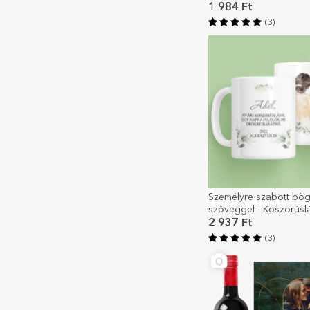
1 984 Ft
(3)
Személyre szabott bög
szöveggel - Koszorúsl
2 937 Ft
(3)