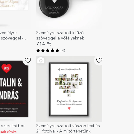
személyre
Személyre szabott kitűző
 szöveggel -
szöveggel a vőfélyeknek
714 Ft
(4)
 szerelmi bor
Személyre szabott vászon text és
21 fotóval - A mi történetünk
csak címke