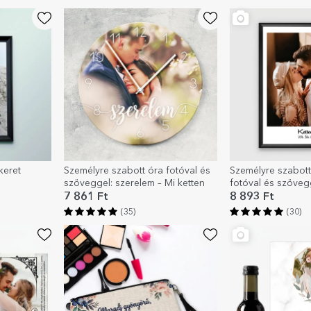
keret
Személyre szabott óra fotóval és
Személyre szabott
szöveggel: szerelem – Mi ketten
fotóval és szöveg
7 861 Ft
8 893 Ft
(35)
(30)