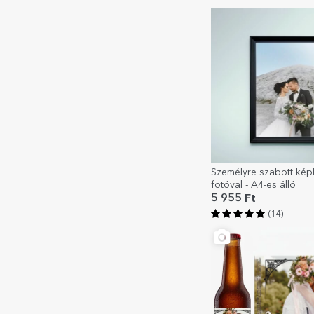
Személyre szabott kép
fotóval - A4-es álló
5 955 Ft
(14)