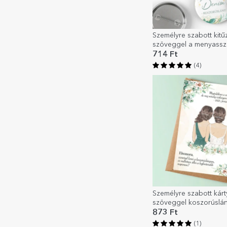
Személyre szabott kitű
szöveggel a menyassz
koszorúslányok számá
714 Ft
(4)
Személyre szabott kárt
szöveggel koszorúslá
873 Ft
(1)