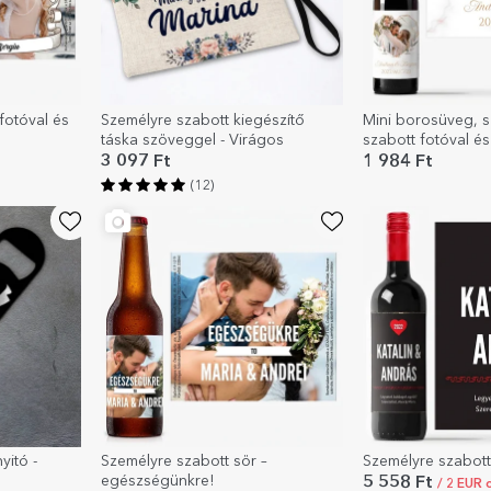
fotóval és
Személyre szabott kiegészítő
Mini borosüveg, 
táska szöveggel - Virágos
szabott fotóval és
Szív
3 097 Ft
1 984 Ft
(12)
yitó -
Személyre szabott sör –
Személyre szabott
egészségünkre!
5 558 Ft
/ 2 EUR 