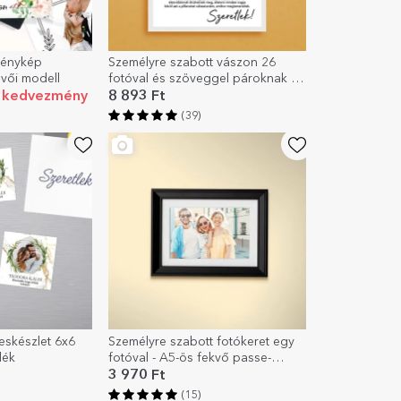
fénykép
Személyre szabott vászon 26
üvői modell
fotóval és szöveggel pároknak –
A mi szerelmünk
kedvezmény
8 893 Ft
(39)
skészlet 6x6
Személyre szabott fotókeret egy
dék
fotóval - A5-ös fekvő passe-
partout
3 970 Ft
(15)