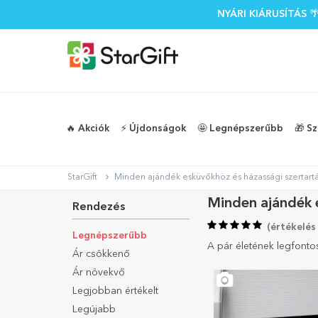
NYÁRI KIÁRUSÍTÁS
🔥 Akciók
⚡️ Újdonságok
🤩 Legnépszerűbb
🎁 S
StarGift
Minden ajándék esküvőkhöz és házassági szertart
Minden ajándék 
Rendezés
(
értékelés
Legnépszerűbb
A pár életének legfont
Ár csökkenő
Ár növekvő
Legjobban értékelt
Legújabb