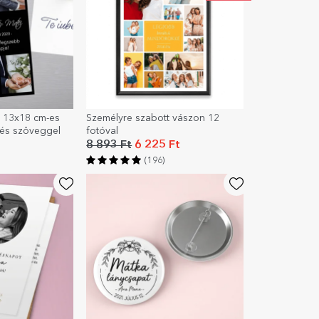
t 13x18 cm-es
Személyre szabott vászon 12
 és szöveggel
fotóval
8 893 Ft
6 225 Ft
(196)