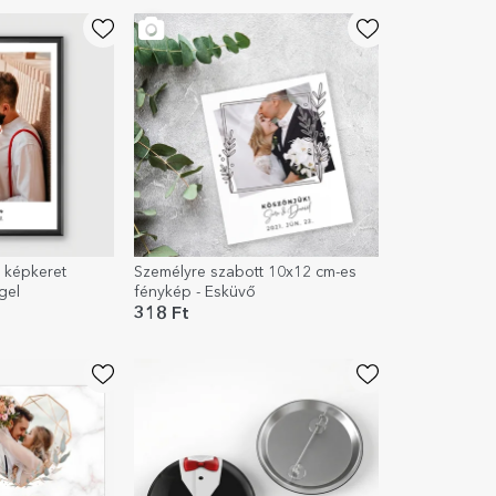
 képkeret
Személyre szabott 10x12 cm-es
gel
fénykép - Esküvő
318 Ft