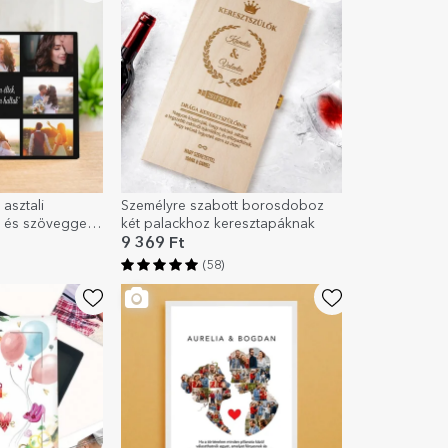
asztali
Személyre szabott borosdoboz
l és szöveggel –
két palackhoz keresztapáknak
míg meg nem
9 369 Ft
(58)