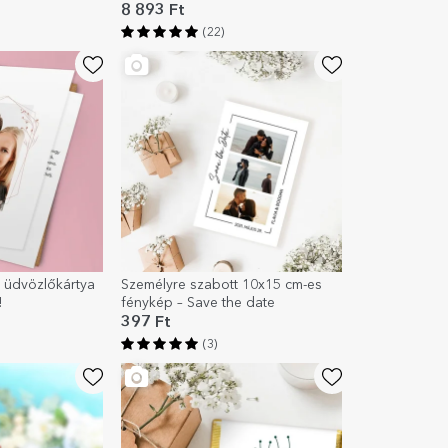
8 893 Ft
(22)
 üdvözlőkártya
Személyre szabott 10x15 cm-es
!
fénykép – Save the date
397 Ft
(3)