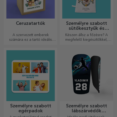
Ceruzatartók
Személyre szabott
sütőkesztyűk és
konyhai kiegészítők
A szervezett emberek
Készen állsz a főzésre? A
számára ez a tartó ideális
megfelelő kiegészítőkkel,
ajándék.
sütő kesztyűkkel és
edényfogókkal könnyebbé
válik a konyhában végzett
munkád.
Személyre szabott
Személyre szabott
egérpadok
lábszárvédők
futballhoz