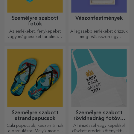
Személyre szabott
Vászonfestmények
fotók
Az emlékeket, fényképeket
A legszebb emlékeket őrizzük
vagy mágneseket tartalmazó
meg! Válasszon egy
dobozok nagyon népszerű
ajándékot, amely érzelmeket
ajándékok. Válassza ki
kelt!
kedvenc fényképeit, és adjon
eredeti ajándékokat.
Személyre szabott
Személyre szabott
strandpapucsok
rövidnadrág fotóval
vagy hímzéssel
Cuki papucsok, készen állnak
A hímzéssel vagy képekkel
a barnulásra! Melyik modellt
díszített eredeti kötényekből