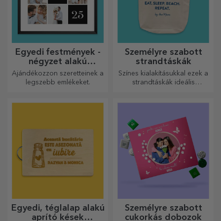
Egyedi festmények -
Személyre szabott
négyzet alakú
strandtáskák
formátum
Ajándékozzon szeretteinek a
Színes kialakításukkal ezek a
legszebb emlékeket.
strandtáskák ideális
ajándékok lehetnek
szeretteidnek, vagy akár új
kiegészítők a
táskagyűjteményedben.
Egyedi, téglalap alakú
Személyre szabott
aprító kések
cukorkás dobozok