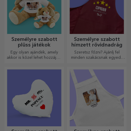
Személyre szabott
Személyre szabott
plüss játékok
hímzett rövidnadrág
Egy olyan ajándék, amely
Szeretsz főzni? Ajánlj fel
akkor is közel lehet hozzájuk,
minden szakácsnak egyedi,
amikor Ön nincs ott, a
hímzéssel ellátott kötényt!
személyre szabott
plüssjátékok, amelyek
pontosan alkalmasak
ölelgetésre!