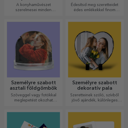
fogantyúval
A konyhaművészet
Édesítsd meg szeretteidet
szerelmesei minden
édes emlékekkel finom
dicséretet megérdemelnek,
édességekből álló
ezért az ízletes ételek a
dobozokban!
legkreatívabb aprítókkal
készülnek. Válassza ki a
megfelelőt!
Személyre szabott
Személyre szabott
asztali földgömbök
dekoratív pala
Szöveggel vagy fotókkal
Szeretteinek szóló, szívből
meglepetést okozhat
jövő ajándék, különleges
szeretteinek egy különleges
dísztárgy.
irodai kiegészítővel.