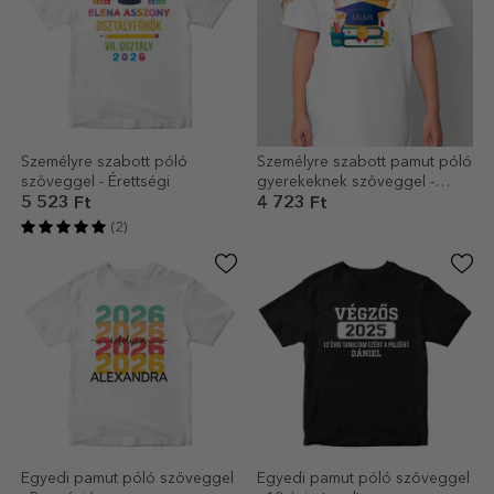
Személyre szabott póló
Személyre szabott pamut póló
szöveggel - Érettségi
gyerekeknek szöveggel -
Absolventa
5 523 Ft
4 723 Ft
(2)
Egyedi pamut póló szöveggel
Egyedi pamut póló szöveggel