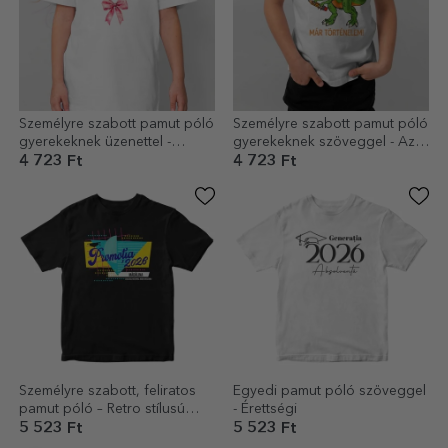
Személyre szabott pamut póló
Személyre szabott pamut póló
gyerekeknek üzenettel -
gyerekeknek szöveggel - Az
Absolventa
óvoda már a múlté!
4 723 Ft
4 723 Ft
Személyre szabott, feliratos
Egyedi pamut póló szöveggel
pamut póló – Retro stílusú
- Érettségi
érettségi póló
5 523 Ft
5 523 Ft