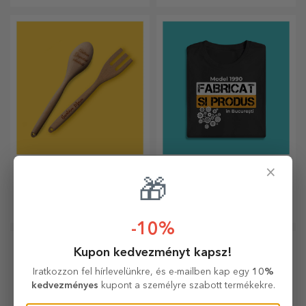
választod személyre
álló vonzó kollekció tökéletes
szabáshoz?
ajándék a főzés
szerelmeseinek.
Személyre szabott
Egyedi pamut pólók
×
kanalak és villák
🎁
A varázslatos konyhai
A legeredetibb dizájnok mind
kiegészítők csodákat
neki, mind neki!
művelnek! A villák és kanalak
-10%
remek csapatot alkotnak a
legkifinomultabb receptek
Kupon kedvezményt kapsz!
elkészítéséhez.
Iratkozzon fel hírlevelünkre, és e-mailben kap egy
10%
kedvezményes
kupont a személyre szabott termékekre.