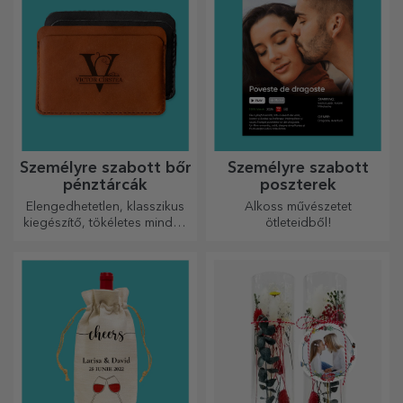
Személyre szabott bőr
Személyre szabott
pénztárcák
poszterek
Elengedhetetlen, klasszikus
Alkoss művészetet
kiegészítő, tökéletes minden
ötleteidből!
férfi számára!