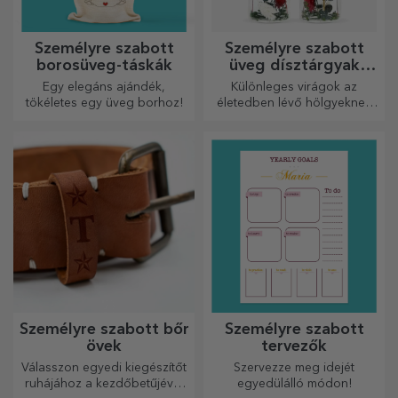
Személyre szabott
Személyre szabott
borosüveg-táskák
üveg dísztárgyak
konzervált virágokkal
Egy elegáns ajándék,
Különleges virágok az
tökéletes egy üveg borhoz!
életedben lévő hölgyeknek
és fiatal hölgyeknek.
Személyre szabott bőr
Személyre szabott
övek
tervezők
Válasszon egyedi kiegészítőt
Szervezze meg idejét
ruhájához a kezdőbetűjével
egyedülálló módon!