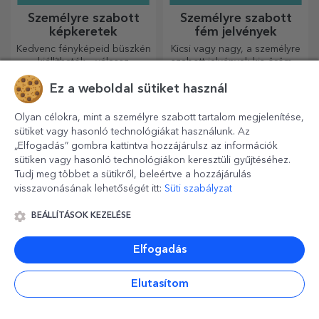
Személyre szabott
Személyre szabott
képkeretek
fém jelvények
Kedvenc fényképeid büszkén
Kicsi vagy nagy, a személyre
kiállíthatók – válassz
szabott jelvények kis örömöt
személyre szabott
okozhatnak, ha személyre
Ez a weboldal sütiket használ
képkereteket!
szabottak. Egy tárgy, amely
szerencsét, mosolyt és
jókedvet hoz!
Olyan célokra, mint a személyre szabott tartalom megjelenítése,
sütiket vagy hasonló technológiákat használunk. Az
„Elfogadás” gombra kattintva hozzájárulsz az információk
sütiken vagy hasonló technológiákon keresztüli gyűjtéséhez.
Tudj meg többet a sütikről, beleértve a hozzájárulás
visszavonásának lehetőségét itt:
Süti szabályzat
BEÁLLÍTÁSOK KEZELÉSE
Személyre szabott
Személyre szabott
Elfogadás
borosdobozok fotóval
termosz bögrék
fogantyúval és
Ha eredeti ajándékot keresel,
Ha szeretné kedvenc italát
szívószállal
Elutasítom
mostantól kapható a
hidegen tartani, vagy hosszú
fotókkal/üzenettel ellátott
utazás során melegen
borosdoboz, amely kiváló
szeretné tartani a kávéját,