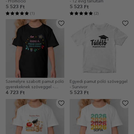
- Promóció
- 12 évig tanultam
5 523 Ft
5 523 Ft
(1)
(2)
Személyre szabott pamut póló
Egyedi pamut póló szöveggel
gyerekeknek szöveggel -
- Survivor
Színek
4 723 Ft
5 523 Ft