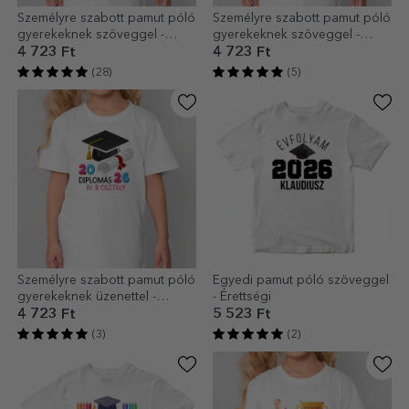
Személyre szabott pamut póló
Személyre szabott pamut póló
gyerekeknek szöveggel -
gyerekeknek szöveggel -
Graduate
Graduate ceruza
4 723 Ft
4 723 Ft
(28)
(5)
Személyre szabott pamut póló
Egyedi pamut póló szöveggel
gyerekeknek üzenettel -
- Érettségi
Diplomás
4 723 Ft
5 523 Ft
(3)
(2)