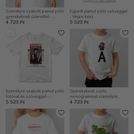
Személyre szabott pamut póló
Egyedi pamut póló szöveggel
gyerekeknek üzenettel -
- Végre kész
Érettségi
4 723 Ft
5 523 Ft
Személyre szabott pamut póló
Gyerekeknek szóló,
fotóval és szöveggel -
monogrammal személyre
Érettségi
szabott pamut póló –
5 523 Ft
4 723 Ft
Érettségiző mackó