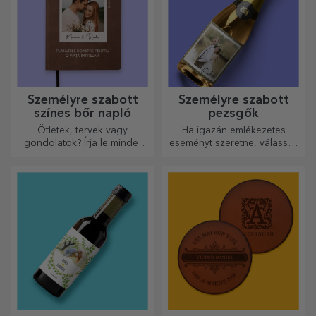
Személyre szabott
Személyre szabott
színes bőr napló
pezsgők
Ötletek, tervek vagy
Ha igazán emlékezetes
gondolatok? Írja le mindet
eseményt szeretne, válassza
egy személyre szabott
a pezsgő címkéjének
naplóba, és őrizze meg
személyre szabását, és
minden emlékét.
élvezze a pillanatot a
legteljesebb mértékben!