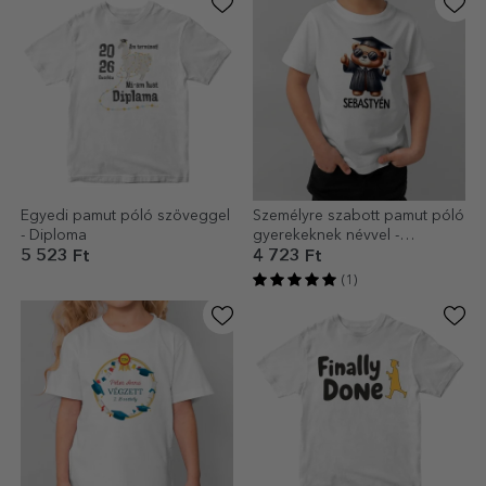
Egyedi pamut póló szöveggel
Személyre szabott pamut póló
- Diploma
gyerekeknek névvel -
Diplomás medve
5 523 Ft
4 723 Ft
(1)