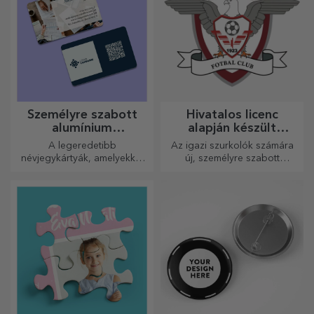
Személyre szabott
Hivatalos licenc
alumínium
alapján készült
névjegykártyák
személyre szabott
A legeredetibb
Az igazi szurkolók számára
ajándékok – FC Rapid
névjegykártyák, amelyekkel
új, személyre szabott
1923 Bukarest
kiemelkedhet a tömegből
termékekből álló kollekciót
készítettünk, a Rapid
hivatalos licencével, a fehér-
lila csapat
együttműködésével.