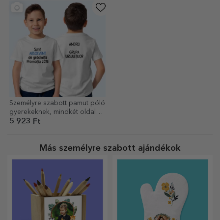
Személyre szabott pamut póló
gyerekeknek, mindkét oldalán
felirattal
5 923 Ft
Más személyre szabott ajándékok