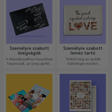
Személyre szabott
Személyre szabott
üvegvágók
lemez tartó
A klasszikusakhoz hasonlóan
Terítsd meg az asztalt
hasznosak, az üveg aprítók
különleges módon
egyedi kialakításúak, könnyen
tányértartókkal. Személyre
tisztíthatók és tárolhatók, és
szabhatók üzenettel vagy az
személyes hangulatot
asztalnál ülők nevével.
kölcsönöznek a konyhának.