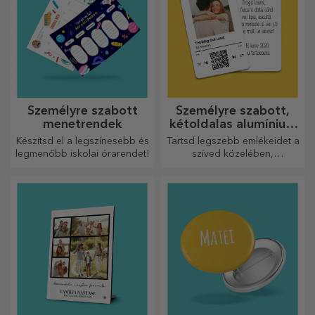
Személyre szabott
Személyre szabott,
menetrendek
kétoldalas alumínium
kártyák
Készítsd el a legszínesebb és
Tartsd legszebb emlékeidet a
legmenőbb iskolai órarendet!
szíved közelében,
szeretteiddel együtt.