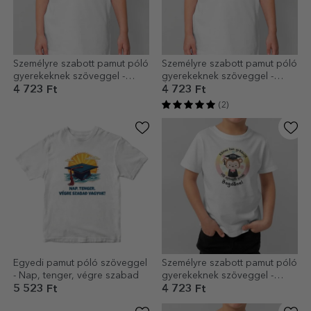
Személyre szabott pamut póló
Személyre szabott pamut póló
gyerekeknek szöveggel -
gyerekeknek szöveggel -
Graduate Bear
Érettségi
4 723 Ft
4 723 Ft
(2)
Egyedi pamut póló szöveggel
Személyre szabott pamut póló
- Nap, tenger, végre szabad
gyerekeknek szöveggel -
Viszlát óvoda
5 523 Ft
4 723 Ft