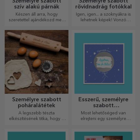
Személyre szabott
Személyre szabott
szív alakú párnák
rövidnadrág fotókkal
Készen áll arra, hogy
Igen, igen... a szoknyákra is
szeretettel ajándékozd meg
lehetnek képek! Vonzó
legkedvesebb emberednek.
kollekció eredeti
szoknyákból.
Személyre szabott
Ésszerű, személyre
poháralátétek
szabott
üdvözlőkártyák és
A legszebb tészta
Most lehetőséged van
kártyák
elkészítésének titka, hogy a
elrejteni egy személyre
varázslatos sodrófáinkat
szabott üzenetet
használja. A piték isteni
szeretteidnek, és meglepni
finomságúak lesznek!
őket bármilyen alkalomra.