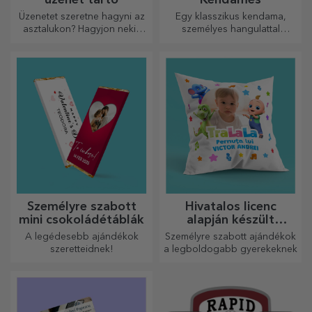
Üzenetet szeretne hagyni az
Egy klasszikus kendama,
asztalukon? Hagyjon nekik
személyes hangulattal
egy kedves emléket egy
újragondolva
személyre szabott üzenet
tartóval.
Személyre szabott
Hivatalos licenc
mini csokoládétáblák
alapján készült
személyre szabott
A legédesebb ajándékok
Személyre szabott ajándékok
ajándékok - TraLaLa
szeretteidnek!
a legboldogabb gyerekeknek