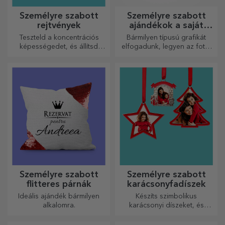
Személyre szabott
Személyre szabott
rejtvények
ajándékok a saját
grafikáiddal
Teszteld a koncentrációs
Bármilyen típusú grafikát
képességedet, és állítsd
elfogadunk, legyen az fotó,
össze a személyre szabott
szöveg vagy mindkettő. :)
kirakós játék képét a kedvenc
Most már megkaphatja a
fotóidból.
kívánt ajándékot!
Személyre szabott
Személyre szabott
flitteres párnák
karácsonyfadíszek
Ideális ajándék bármilyen
Készíts szimbolikus
alkalomra.
karácsonyi díszeket, és
ajándékozd meg szeretteidet!