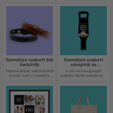
vagy nevével! A személyre
szabott övek eleganciát és
stílust kölcsönöznek!
Személyre szabott bőr
Személyre szabott
karkötők
sörnyitók és
dugóhúzók
Teljesen kézzel, valódi bőrből
A sör- és borrajongók
készült, ezek a személyre
számára ideális palacknyitók
szabott karkötők mind neki,
és dugóhúzók teljesen új
mind neki alkalmasak.
megjelenést kaphatnak, ha
személyre szabják őket.