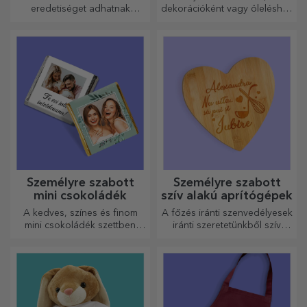
eredetiséget adhatnak
dekorációként vagy öleléshez
otthonának, személyre
– a személyre szabott párnák
szabhatják festményeit és
minden alkalomra
megalkothatják saját
tökéletesek.
történetét!
Személyre szabott
Személyre szabott
mini csokoládék
szív alakú aprítógépek
A kedves, színes és finom
A főzés iránti szenvedélyesek
mini csokoládék szettben
iránti szeretetünkből szív
vagy egyenként is kaphatók,
alakú ajándékokat
és tökéletes ajándékok
készítettünk a legügyesebb
minden csokoládérajongó
háziasszonyok számára.
számára.