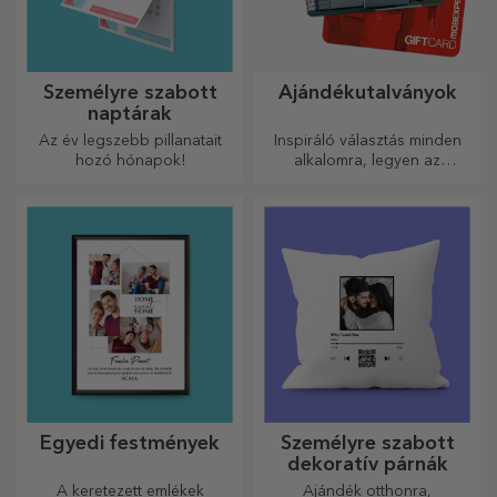
Személyre szabott
Ajándékutalványok
naptárak
Az év legszebb pillanatait
Inspiráló választás minden
hozó hónapok!
alkalomra, legyen az
születésnap, ünnepnap vagy
más különleges pillanat.
Egyedi festmények
Személyre szabott
dekoratív párnák
A keretezett emlékek
Ajándék otthonra,