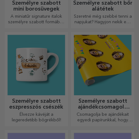
Személyre szabott
Személyre szabott bőr
mini borosüvegek
alátétek
A miniatűr signature italok
Szeretné még szebbé tenni a
személyre szabott formában
napjukat? Hagyjon nekik egy
egy kis szerelmet és érzelmet
kedves emléket a könnyen
csempésznek az életbe.
személyre szabható
poháralátétek segítségével.
Személyre szabott
Személyre szabott
eszpresszós csészék
ajándékcsomagoló
papír
Élvezze kávéját a
Csomagolja be ajándékait
legeredetibb bögrékből!
egyedi papírunkkal, hogy
még kinyitni sem akarják majd
őket.