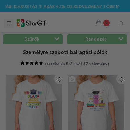
 🌴 AKÁR 40%-OS KEDVEZMÉNY TÖBB MINT 100 SZEMÉLYRE SZA
0
Szűrők
Rendezés
Személyre szabott ballagási pólók
(
értékelés 5/5 -ból 47 vélemény
)