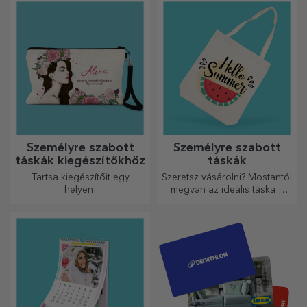
Személyre szabott
Személyre szabott
táskák kiegészítőkhöz
táskák
Tartsa kiegészítőit egy
Szeretsz vásárolni? Mostantól
helyen!
megvan az ideális táska a
kisebb vásárlásokhoz, tágas
és nagyon elegáns.