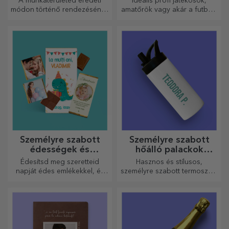
A munkaterületed eredeti
Ideális profi játékosok,
módon történő rendezésének
amatőrök vagy akár a futballt
egyik módja az, hogy
szerető gyermekek számára
személyre szabod a
is.
legmenőbb egérpadjaidat.
Személyre szabott
Személyre szabott
édességek és
hőálló palackok
cukorkák
fogantyúval
Édesítsd meg szeretteid
Hasznos és stílusos,
napját édes emlékekkel, és
személyre szabott termoszok,
tedd még szebbé a napjukat!
amelyekkel bármelyik
Válaszd ki a kedvedre való
évszakban élvezheti kedvenc
modellt, és adj nekik egy
italát.
édes, személyre szabott
ajándékot!