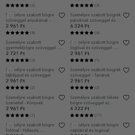
üzenettel - Matematika tanár
keresztneveddel
2 961 Ft
2 961 Ft
1 776 Ft
(7)
(4)
Személyre szabott bögrék
Személyre szabott bögre
gyerekeknek szöveggel -
naptárral és fotóval
Kislány
2 721 Ft
2 961 Ft
(6)
(7)