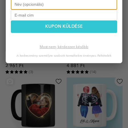
KUPON KÜLDÉSE
Most nem, kérdezzen később
Személyre szabott bögre
Párnak szóló bögrék
A kedvezmény személyre szabott termékekre érvényes.
Feltételek
szöveggel - Koszorúslány
szöveggel - szív modell
2 961 Ft
4 881 Ft
(3)
(14)