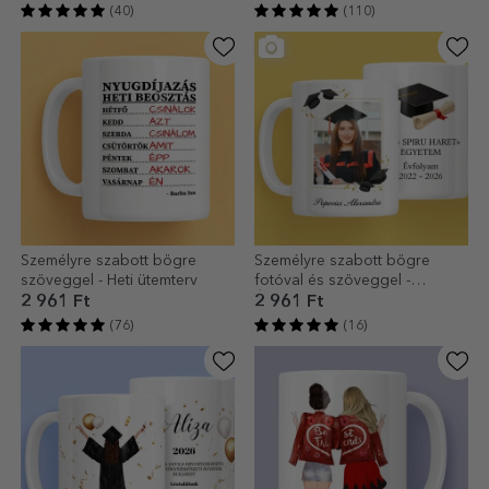
(40)
(110)
Személyre szabott bögre
Személyre szabott bögre
szöveggel - Heti ütemterv
fotóval és szöveggel -
Érettségi
2 961 Ft
2 961 Ft
(76)
(16)