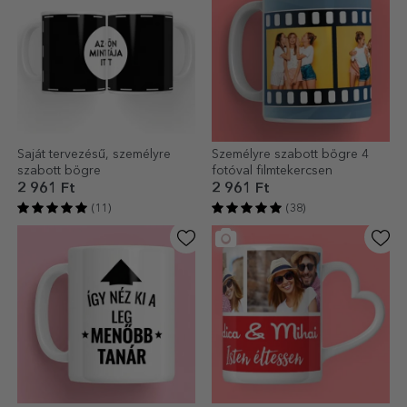
Saját tervezésű, személyre
Személyre szabott bögre 4
szabott bögre
fotóval filmtekercsen
2 961 Ft
2 961 Ft
(11)
(38)