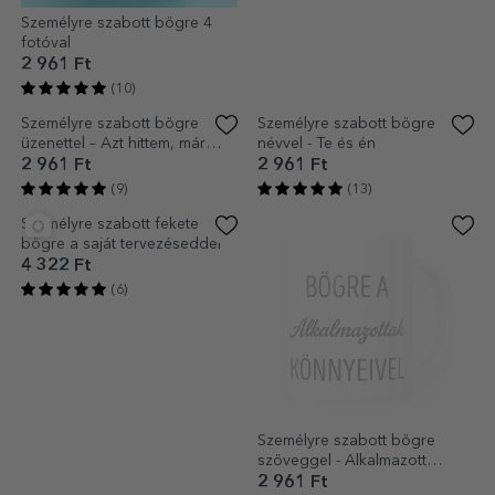
Személyre szabott bögre 4
Személyre szabott bögrék
fotóval
szöveggel - Szivárvány
2 961 Ft
2 961 Ft
(10)
(4)
Személyre szabott bögre
Személyre szabott bögre
üzenettel – Azt hittem, már
névvel - Te és én
nyugdíjba mentem
2 961 Ft
2 961 Ft
(9)
(13)