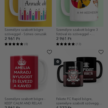
Személyre szabott bögre
Személyre szabott bögre 3
szöveggel - Színes ceruzák
fotóval és szöveggel –
Felejthetetlen emlékek
2 961 Ft
2 961 Ft
(8)
(13)
Személyre szabott bögre -
Fekete FC Rapid bögre,
KEEP CALM AND RELAX
személyre szabott szöveggel
– Rapidista egész életre