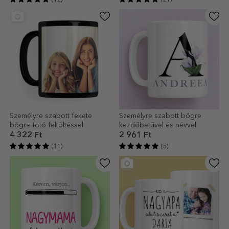
Személyre szabott fekete
Személyre szabott bögre
bögre fotó feltöltéssel
kezdőbetűvel és névvel
4 322 Ft
2 961 Ft
(11)
(5)