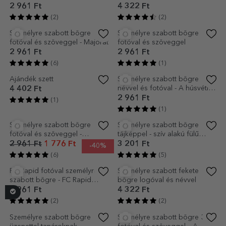
(11)
(11)
Személyre szabott bögre
Személyre szabott bögre
gyerekeknek, 6 fotóval és
üzenettel és fotóval - Nyuszi
szöveggel
2 721 Ft
2 961 Ft
(2)
(3)