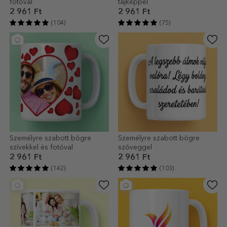
fotóval
tájképpel
2 961 Ft
2 961 Ft
(104)
(75)
Személyre szabott bögre
Személyre szabott bögre
szívekkel és fotóval
szöveggel
2 961 Ft
2 961 Ft
(142)
(103)