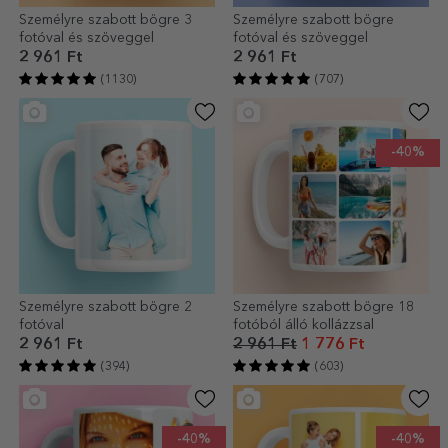
Személyre szabott bögre 3
Személyre szabott bögre
fotóval és szöveggel
fotóval és szöveggel
2 961 Ft
2 961 Ft
(1130)
(707)
-40%
Személyre szabott bögre 2
Személyre szabott bögre 18
fotóval
fotóból álló kollázzsal
2 961 Ft
2 961 Ft
1 776 Ft
(394)
(603)
-40%
-40%