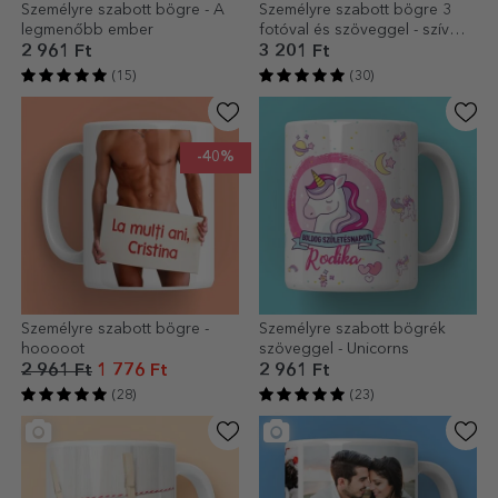
Személyre szabott bögre - A
Személyre szabott bögre 3
legmenőbb ember
fotóval és szöveggel - szív
alakú fogantyúval
2 961 Ft
3 201 Ft
(15)
(30)
-40%
Személyre szabott bögre -
Személyre szabott bögrék
hooooot
szöveggel - Unicorns
2 961 Ft
1 776 Ft
2 961 Ft
(28)
(23)