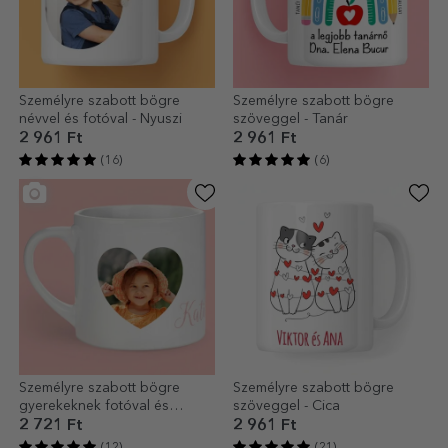
Személyre szabott bögre
Személyre szabott bögre
névvel és fotóval - Nyuszi
szöveggel - Tanár
2 961 Ft
2 961 Ft
(16)
(6)
Személyre szabott bögre
Személyre szabott bögre
gyerekeknek fotóval és
szöveggel - Cica
szöveggel
2 721 Ft
2 961 Ft
(12)
(21)