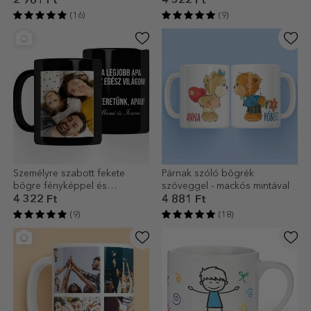
2 961 Ft
4 322 Ft
(16)
(9)
Személyre szabott fekete
Párnak szóló bögrék
bögre fényképpel és
szöveggel - mackós mintával
üzenettel
4 322 Ft
4 881 Ft
(9)
(18)