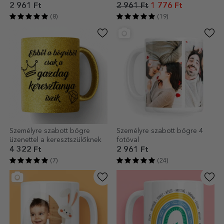
legkedvesebb emlékeid
2 961 Ft
2 961 Ft
1 776 Ft
(8)
(19)
Személyre szabott bögre
Személyre szabott bögre 4
üzenettel a keresztszülőknek
fotóval
4 322 Ft
2 961 Ft
(7)
(24)