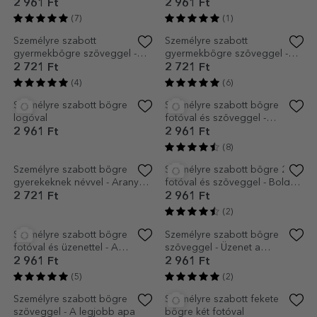
Személyre szabott bögre 6
Személyre szabott bögre
fotóval
szöveggel és 4 fotóval –
Legkedvesebb emlékeid
2 961 Ft
2 961 Ft
(11)
(4)
Személyre szabott bögrék
Személyre szabott fekete
szöveggel - Táplálkozási
bögre üzenettel
értékek
2 961 Ft
4 322 Ft