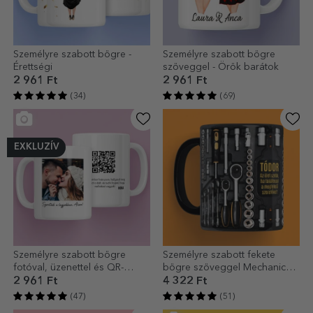
Személyre szabott bögre -
Személyre szabott bögre
Érettségi
szöveggel - Örök barátok
2 961 Ft
2 961 Ft
(34)
(69)
EXKLUZÍV
Személyre szabott bögre
Személyre szabott fekete
fotóval, üzenettel és QR-
bögre szöveggel Mechanic
kóddal
számára
2 961 Ft
4 322 Ft
(47)
(51)