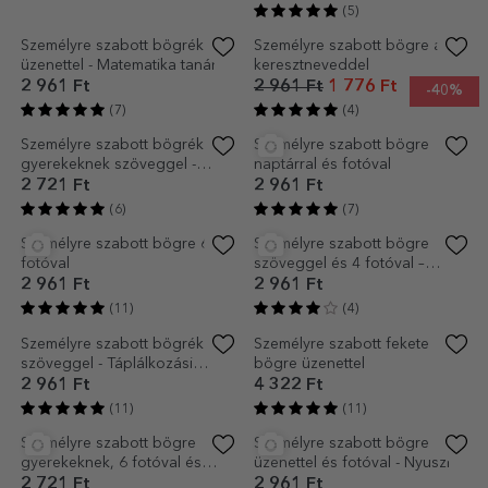
Személyre szabott fekete
Személyre szabott bögre
bögre a saját tervezéseddel
szöveggel - Alkalmazott
könnyei
4 322 Ft
2 961 Ft
(6)
(5)
-40%
Személyre szabott bögrék
Személyre szabott bögre a