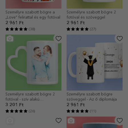
Személyre szabott bögre a
Személyre szabott bögre 2
„Love” felirattal és egy fotóval
fotóval és szöveggel
2 961 Ft
2 961 Ft
(38)
(27)
Személyre szabott bögre 2
Személyre szabott bögre
fotóval - szív alakú
szöveggel - Az ő diplomája
fogantyúval
3 201 Ft
2 961 Ft
(26)
(11)