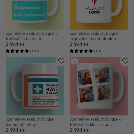
Személyre szabott bögre 3
Személyre szabott bögre
fotóval és üzenettel
logóval mindkét oldalon
2 961 Ft
2 961 Ft
(161)
(10)
Személyre szabott bögre
Személyre szabott bögre 6
üzenettel - Vény
fotóval és klasszikus
szöveggel
2 961 Ft
2 961 Ft