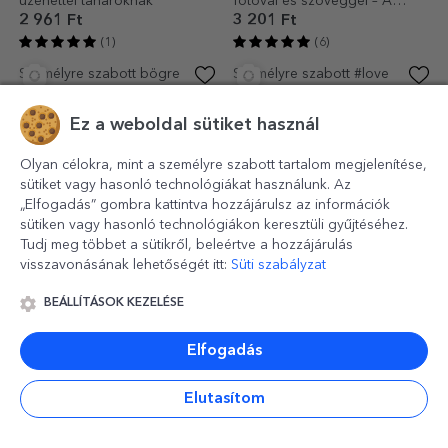
Személyre szabott bögre
Személyre szabott bögrék
szöveggel anyukának -
pároknak szöveggel és
Pasztell
dátummal - MRS & MR - szív
2 961 Ft
6 324 Ft
Ez a weboldal sütiket használ
alakú fogantyúval
(8)
(6)
Olyan célokra, mint a személyre szabott tartalom megjelenítése,
sütiket vagy hasonló technológiákat használunk. Az
„Elfogadás” gombra kattintva hozzájárulsz az információk
sütiken vagy hasonló technológiákon keresztüli gyűjtéséhez.
Tudj meg többet a sütikről, beleértve a hozzájárulás
visszavonásának lehetőségét itt:
Süti szabályzat
BEÁLLÍTÁSOK KEZELÉSE
Elfogadás
Személyre szabott
Személyre szabott bögre
gyermekbögre szöveggel -
logóval és szöveggel -
Elutasítom
Nyuszi
Tavaszi virágok
2 721 Ft
2 961 Ft
(3)
(1)