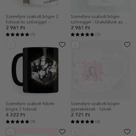
Személyre szabott bögre 2
Személyre szabott bögre
fotóval és szöveggel –
szöveggel - Gratulálunk az
Felejthetetlen emlékek
érettségihez!
2 961 Ft
2 961 Ft
(7)
(1)
Személyre szabott fekete
Személyre szabott bögre
bögre 2 fotóval
gyerekeknek - Szívek
4 322 Ft
2 721 Ft
(9)
(4)