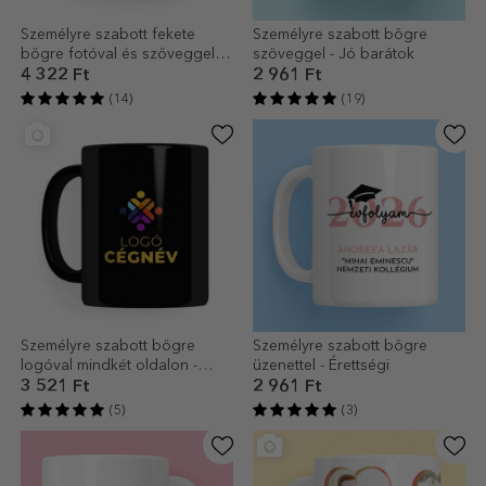
Személyre szabott fekete
Személyre szabott bögre
bögre fotóval és szöveggel -
szöveggel - Jó barátok
2 lélek
4 322 Ft
2 961 Ft
(14)
(19)
Személyre szabott bögre
Személyre szabott bögre
logóval mindkét oldalon -
üzenettel - Érettségi
fekete háttér
3 521 Ft
2 961 Ft
(5)
(3)