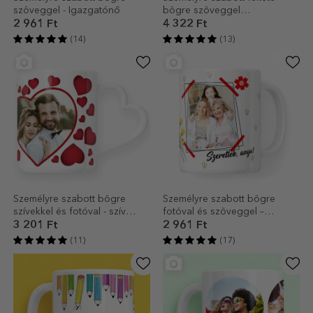
szöveggel - Igazgatónő
bögre szöveggel
programozók és irodai
2 961 Ft
4 322 Ft
dolgozók számára
(14)
(13)
Személyre szabott bögre
Személyre szabott bögre
szívekkel és fotóval - szív
fotóval és szöveggel –
alakú fogantyúval
Szeretlek, anya!
3 201 Ft
2 961 Ft
(11)
(17)