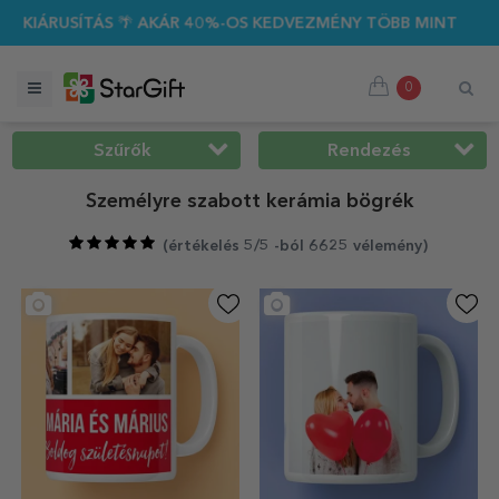
%-OS KEDVEZMÉNY TÖBB MINT 100 SZEMÉLYRE SZABOTT AJÁND
0
Szűrők
Rendezés
Személyre szabott kerámia bögrék
(
értékelés 5/5 -ból 6625 vélemény
)