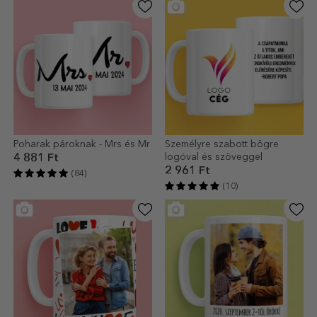
Poharak pároknak - Mrs és Mr
Személyre szabott bögre
logóval és szöveggel
4 881 Ft
2 961 Ft
(84)
(10)