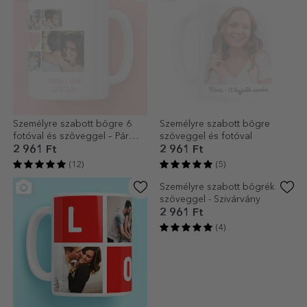
Személyre szabott bögre 6
Személyre szabott bögre
fotóval és szöveggel – Pár
szöveggel és fotóval
pillanatok
2 961 Ft
2 961 Ft
(12)
(5)