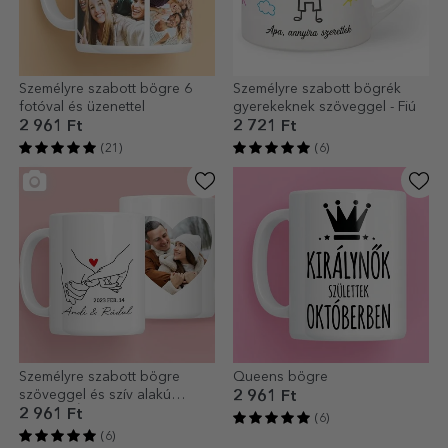
Személyre szabott bögre 6
Személyre szabott bögrék
fotóval és üzenettel
gyerekeknek szöveggel - Fiú
2 961 Ft
2 721 Ft
(21)
(6)
Személyre szabott bögre
Queens bögre
szöveggel és szív alakú
2 961 Ft
fotóval - Ígéret
2 961 Ft
(6)
(6)