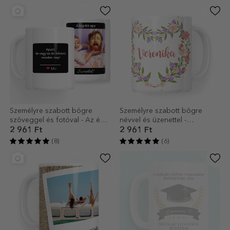
Személyre szabott bögre
Személyre szabott bögre
szöveggel és fotóval - Az én
névvel és üzenettel -
hősöm
Gyönyörű tavasz!
2 961 Ft
2 961 Ft
(8)
(6)