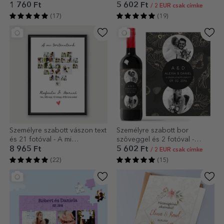
1 760 Ft
5 602 Ft
/ 2 EUR csak címke
(17)
(19)
Személyre szabott vászon text
Személyre szabott bor
és 21 fotóval - A mi
szöveggel és 2 fotóval -
történetünk
Évforduló
8 965 Ft
5 602 Ft
/ 2 EUR csak címke
(22)
(15)