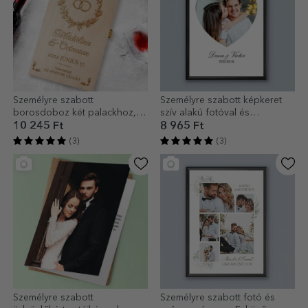
Személyre szabott
Személyre szabott képkeret
borosdoboz két palackhoz,
szív alakú fotóval és
felirattal - Casa de piatra
szöveggel – Szeretlek!
10 245 Ft
8 965 Ft
(3)
(3)
Személyre szabott
Személyre szabott fotó és