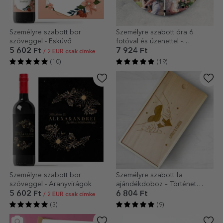
Személyre szabott bor
Személyre szabott óra 6
szöveggel - Esküvő
fotóval és üzenettel -
Pillanatok
5 602 Ft
7 924 Ft
/ 2 EUR csak címke
(10)
(19)
Személyre szabott bor
Személyre szabott fa
szöveggel - Aranyvirágok
ajándékdoboz – Történet
kettőnek
5 602 Ft
6 804 Ft
/ 2 EUR csak címke
(3)
(9)