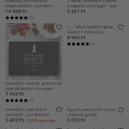
Bambusz borosdoboz
2 darab személyre szabott
kiegészítőkkel, személyre
üvegtartó szöveggel - Just
szabott üzenettel - Esküvő
Married
14 968 Ft
2 241 Ft
(1)
Személyre szabott, gravírozott
Személyre szabott tájkép
pala táblácska szöveggel - Mr
vászon 5 fotóval és
& Mrs
szöveggel – a mi különleges
3 442 Ft
8 965 Ft
napunk
(1)
(1)