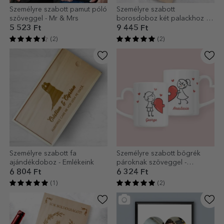
Személyre szabott pamut póló
Személyre szabott
szöveggel - Mr & Mrs
borosdoboz két palackhoz –
Üzenet a menyasszonynak és
5 523 Ft
9 445 Ft
a vőlegénynek
(2)
(2)
Személyre szabott fa
Személyre szabott bögrék
ajándékdoboz - Emlékeink
pároknak szöveggel -
Szerelem
6 804 Ft
6 324 Ft
(1)
(2)