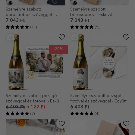
Személyre szabott
Személyre szabott
borosdoboz szöveggel -
borosdoboz - Esküvő
Esküvő
7 043 Ft
7 043 Ft
(11)
(5)
-20%
Személyre szabott pezsgő
Személyre szabott pezsgő
szöveggel és fotóval - Esküvői
fotóval és szöveggel - Együtt
üdvözlet
6 403 Ft
5 122 Ft
6 403 Ft
(7)
(4)