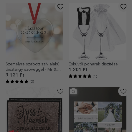
Személyre szabott szív alakú
Esküvői poharak díszítése
dísztárgy szöveggel - Mr &
1 201 Ft
Mrs
3 121 Ft
(1)
(2)