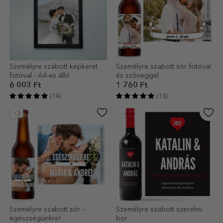
Személyre szabott képkeret
Személyre szabott sör fotóval
fotóval - A4-es álló
és szöveggel
6 003 Ft
1 760 Ft
(14)
(13)
Személyre szabott sör –
Személyre szabott szerelmi
egészségünkre!
bor