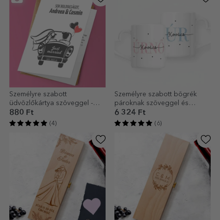
Személyre szabott
Személyre szabott bögrék
üdvözlőkártya szöveggel -
pároknak szöveggel és
Just married (Friss házasok)
dátummal - MRS & MR - szív
880 Ft
6 324 Ft
alakú fogantyúval
(4)
(6)