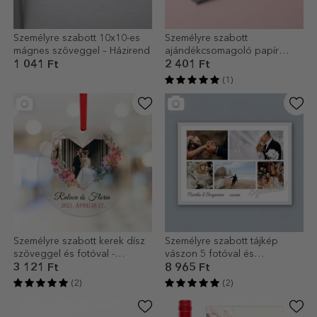
Személyre szabott 10x10-es
Személyre szabott
mágnes szöveggel – Házirend
ajándékcsomagoló papír
szöveggel - Esküvő
1 041 Ft
2 401 Ft
(1)
Személyre szabott kerek dísz
Személyre szabott tájkép
szöveggel és fotóval -
vászon 5 fotóval és
Virágkeret
szöveggel - Szeretlek!
3 121 Ft
8 965 Ft
(2)
(2)