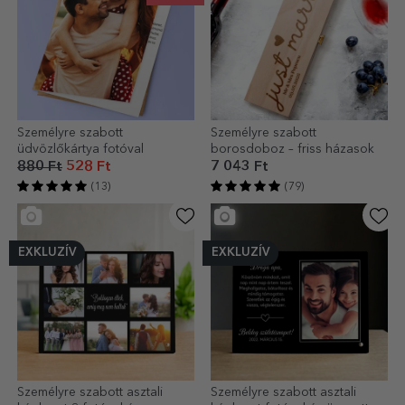
Személyre szabott
Személyre szabott
üdvözlőkártya fotóval
borosdoboz – friss házasok
880 Ft
528 Ft
7 043 Ft
(13)
(79)
EXKLUZÍV
EXKLUZÍV
Személyre szabott asztali
Személyre szabott asztali