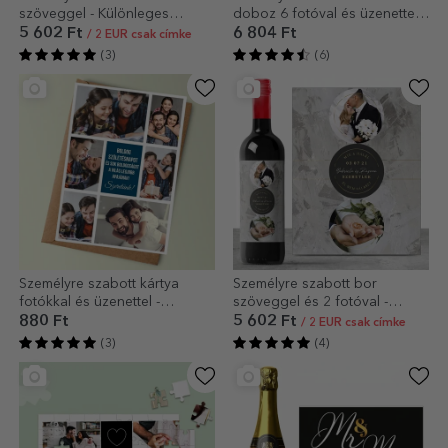
szöveggel - Különleges
doboz 6 fotóval és üzenettel
alkalmak
szeretteinek
5 602 Ft
6 804 Ft
/ 2 EUR csak címke
(3)
(6)
Személyre szabott kártya
Személyre szabott bor
fotókkal és üzenettel -
szöveggel és 2 fotóval -
Szeretettel
Forever
880 Ft
5 602 Ft
/ 2 EUR csak címke
(3)
(4)