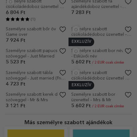
Személyre szabott bor
Egyedi pamut póló szöveggel
üzenettel - Just Married
- Esküvői gyűrűk
5 602 Ft
5 523 Ft
/ 2 EUR csak címke
Személyre szabott
Személyre szabott fa
csokoládédoboz üzenettel és
ajándékdoboz üzenettel -
fotóval a menyasszony és a
Stone House
6 804 Ft
7 283 Ft