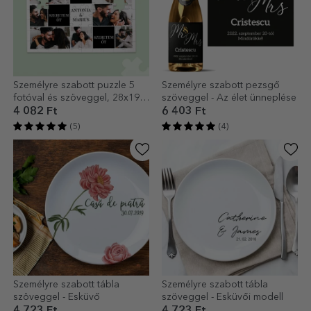
Személyre szabott puzzle 5
Személyre szabott pezsgő
fotóval és szöveggel, 28x19
szöveggel - Az élet ünneplése
cm - Mi ketten
4 082 Ft
6 403 Ft
(5)
(4)
Személyre szabott tábla
Személyre szabott tábla
szöveggel - Esküvő
szöveggel - Esküvői modell
4 723 Ft
4 723 Ft