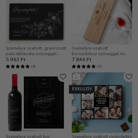
Személyre szabott, gravírozott
Személyre szabott
pala táblácska szöveggel -
borosdoboz szöveggel és
Stone House
üzenettel - Szerelem
5 043 Ft
7 844 Ft
(8)
(9)
EXKLUZÍV
Személyre szabott bor
Személyre szabott csokoládés