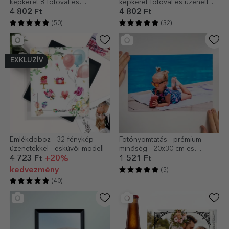
képkeret 8 fotóval és
képkeret fotóval és üzenettel -
szöveggel – Boldogan éltek,
Szeretettel
4 802 Ft
4 802 Ft
míg meg nem haltak
(50)
(32)
EXKLUZÍV
Emlékdoboz - 32 fénykép
Fotónyomtatás - prémium
üzenetekkel - esküvői modell
minőség - 20x30 cm-es
formátum
4 723 Ft
+20%
1 521 Ft
kedvezmény
(5)
(40)