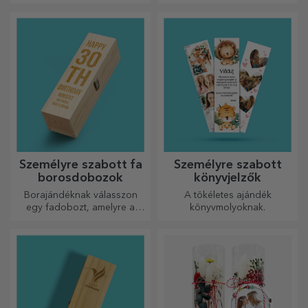
Személyre szabott kerek dísz
Személyre szabott bor
szöveggel - Mr & Mrs
üzenettel – Mrs & Mr
3 121 Ft
5 602 Ft
/ 2 EUR csak címke
Más személyre szabott ajándékok