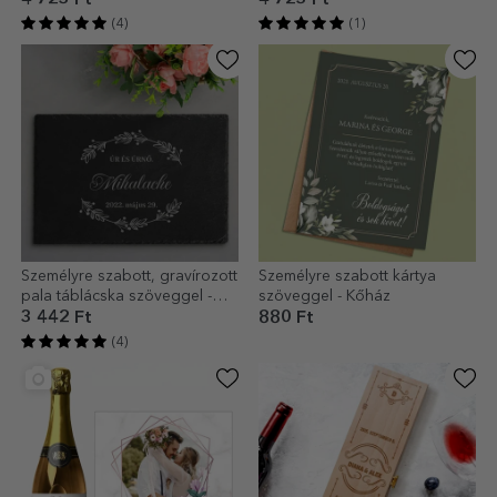
(4)
(1)
Személyre szabott, gravírozott
Személyre szabott kártya
pala táblácska szöveggel -
szöveggel - Kőház
Esküvő
3 442 Ft
880 Ft
(4)