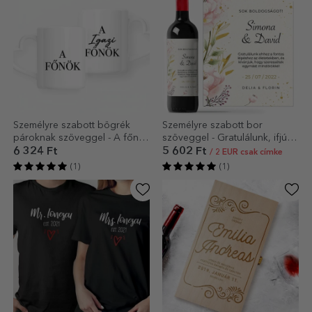
Személyre szabott bögrék
Személyre szabott bor
pároknak szöveggel - A főnök
szöveggel - Gratulálunk, ifjú
és az igazi főnök
házasok!
6 324 Ft
5 602 Ft
/ 2 EUR csak címke
(1)
(1)