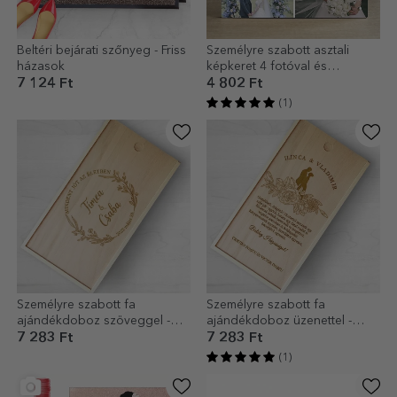
Beltéri bejárati szőnyeg - Friss
Személyre szabott asztali
házasok
képkeret 4 fotóval és
szöveggel - Stone House
7 124 Ft
4 802 Ft
(1)
Személyre szabott fa
Személyre szabott fa
ajándékdoboz szöveggel -
ajándékdoboz üzenettel -
Szeretettel
Esküvői ajándék
7 283 Ft
7 283 Ft
(1)