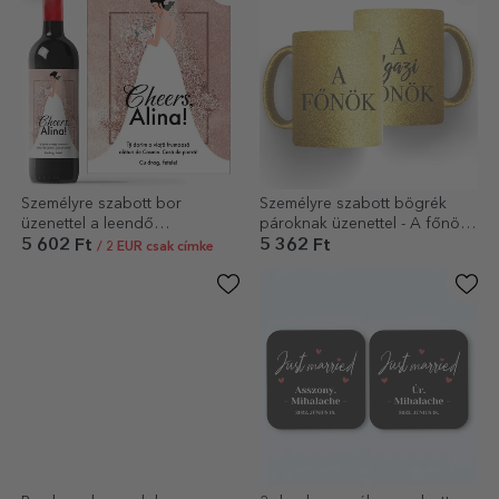
Személyre szabott bor
Személyre szabott bögrék
üzenettel a leendő
pároknak üzenettel - A főnök
menyasszonynak
és az igazi főnök
5 602 Ft
5 362 Ft
/ 2 EUR csak címke