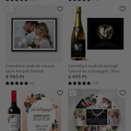
Személyre szabott vászon
Személyre szabott pezsgő
tájon készült fotóval
fotóval és szöveggel - Stone
House
8 965 Ft
6 403 Ft
(6)
(17)