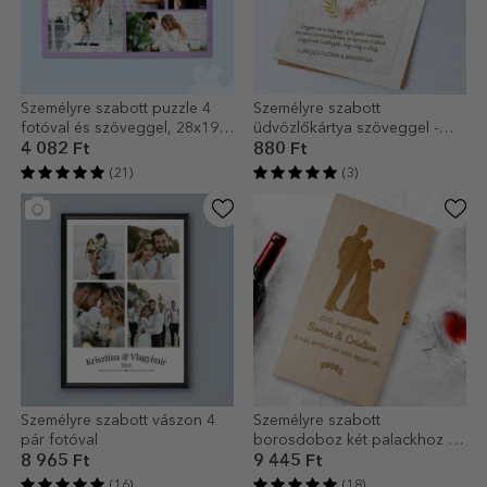
Személyre szabott puzzle 4
Személyre szabott
fotóval és szöveggel, 28x19
üdvözlőkártya szöveggel -
cm - Édes emlékek
Kőház
4 082 Ft
880 Ft
(21)
(3)
Személyre szabott vászon 4
Személyre szabott
pár fotóval
borosdoboz két palackhoz -
Két lélek
8 965 Ft
9 445 Ft
(16)
(18)