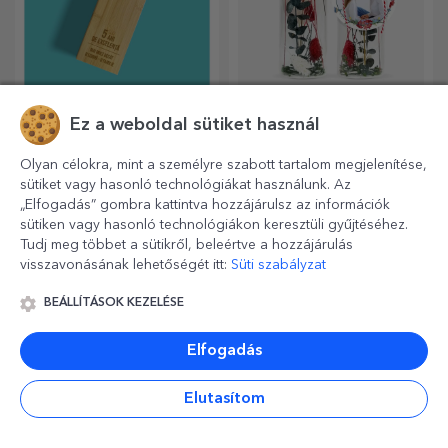
Egyedi kerek
Személyre szabott
aprítógépek
sörösüvegek
A konyhaművészet
Élvezze a kézműves sört
szerelmesei minden
vicces üzenetekkel, képekkel
dicséretet megérdemelnek,
vagy mintákkal, amelyek
ezért az ízletes ételek a
minden évszakra tökéletesen
Ez a weboldal sütiket használ
legkreatívabb aprítókkal
illenek.
készülnek. Válassza ki a
Olyan célokra, mint a személyre szabott tartalom megjelenítése,
megfelelőt!
sütiket vagy hasonló technológiákat használunk. Az
„Elfogadás” gombra kattintva hozzájárulsz az információk
sütiken vagy hasonló technológiákon keresztüli gyűjtéséhez.
Tudj meg többet a sütikről, beleértve a hozzájárulás
visszavonásának lehetőségét itt:
Süti szabályzat
BEÁLLÍTÁSOK KEZELÉSE
Hivatalos licenc
Személyre szabott
Elfogadás
alapján készült
színes bőr pénztárcák
személyre szabott
Az igazi szurkolók számára
Elengedhetetlen, klasszikus
ajándékok – FC Rapid
új, személyre szabott
kiegészítő, tökéletes
Elutasítom
1923 Bukarest
termékekből álló kollekciót
mindenkinek!
készítettünk, a Rapid