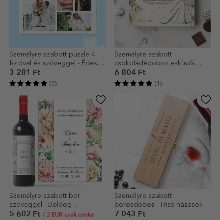
Személyre szabott puzzle 4
Személyre szabott
fotóval és szöveggel - Édes
csokoládédoboz esküvői
emlékek
üzenettel
3 281 Ft
6 804 Ft
(2)
(1)
Személyre szabott bor
Személyre szabott
szöveggel - Boldog
borosdoboz - Friss házasok
évfordulót!
5 602 Ft
7 043 Ft
/ 2 EUR csak címke