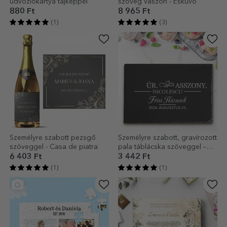
üdvözlőkártya tájképpel
szöveg vászon - Esküvő
880 Ft
8 965 Ft
(1)
(3)
Személyre szabott pezsgő
Személyre szabott, gravírozott
szöveggel - Casa de piatra
pala táblácska szöveggel –
Just married (Friss házasok)
6 403 Ft
3 442 Ft
(1)
(1)