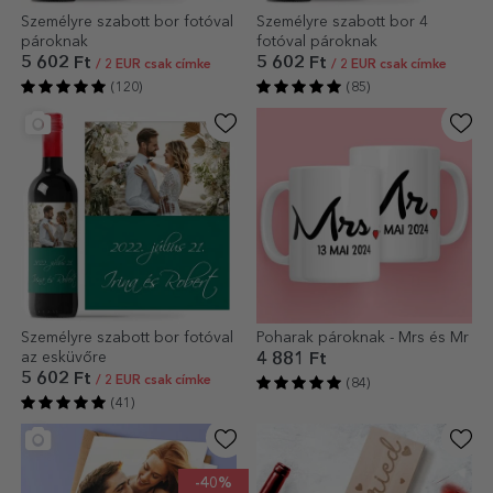
Személyre szabott bor fotóval
Személyre szabott bor 4
pároknak
fotóval pároknak
5 602 Ft
5 602 Ft
/ 2 EUR csak címke
/ 2 EUR csak címke
(120)
(85)
Személyre szabott bor fotóval
Poharak pároknak - Mrs és Mr
az esküvőre
4 881 Ft
5 602 Ft
/ 2 EUR csak címke
(84)
(41)
-40%