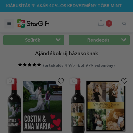
%-OS KEDVEZMÉNY TÖBB MINT 100 SZEMÉLYRE SZABOTT AJÁNDÉ
0
Szűrők
Rendezés
Ajándékok új házasoknak
(
értékelés 4.9/5 -ból 979 vélemény
)