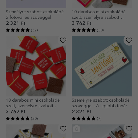
Személyre szabott csokoládé
10 darabos mini csokoládé
2 fotóval és szöveggel
szett, személyre szabott
fotóval
2 321 Ft
3 762 Ft
(52)
(30)
10 darabos mini csokoládé
Személyre szabott csokoládé
szett, személyre szabott
szöveggel - A legjobb tanár
felirattal
3 762 Ft
2 321 Ft
(20)
(7)