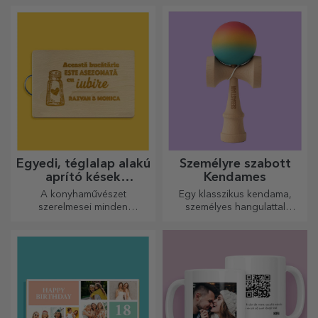
készítettünk a legügyesebb
célja, hogy felvidítsák a
háziasszonyok számára.
hangulatot.
Egyedi, téglalap alakú
Személyre szabott
aprító kések
Kendames
fogantyúval
A konyhaművészet
Egy klasszikus kendama,
szerelmesei minden
személyes hangulattal
dicséretet megérdemelnek,
újragondolva
ezért az ízletes ételek a
legkreatívabb aprítókkal
készülnek. Válassza ki a
megfelelőt!