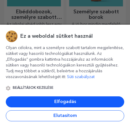
Ebéddobozok,
Személyre szabott
személyre szabott
borok
casserole-ok
Az iskolai ebéd jobb lesz egy
A jó bor mindig megfelelő
ilyen ebéddobozzal.
ajándék. Válasszon egy
Személyre szabhatod, és
személyre szabottat, és adja
Ez a weboldal sütiket használ
felkészítheted a kicsidet az új
át a címzett nevével ellátva.
napra!
Olyan célokra, mint a személyre szabott tartalom megjelenítése,
sütiket vagy hasonló technológiákat használunk. Az
„Elfogadás” gombra kattintva hozzájárulsz az információk
sütiken vagy hasonló technológiákon keresztüli gyűjtéséhez.
Tudj meg többet a sütikről, beleértve a hozzájárulás
visszavonásának lehetőségét itt:
Süti szabályzat
BEÁLLÍTÁSOK KEZELÉSE
Elfogadás
Személyre szabott
Személyre szabott
matricák, öntapadó
sörösládák
címkék
Elutasítom
Színesítsd és személyre
A sörösüvegeket fa
szabhatod a
dobozokban lehet átadni,
jegyzetfüzeteidet és
amelyekre a címzett nevét és