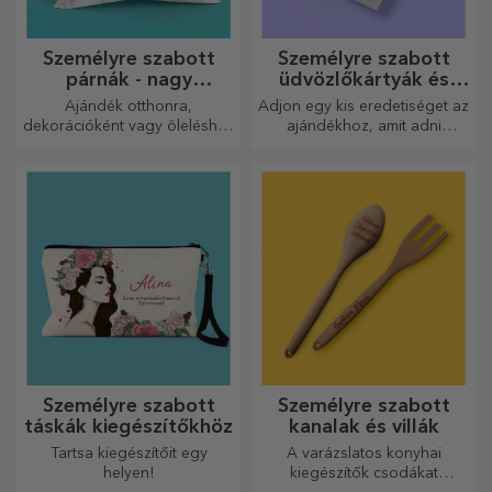
Személyre szabott
Személyre szabott
párnák - nagy
üdvözlőkártyák és
méretben
képeslapok
Ajándék otthonra,
Adjon egy kis eredetiséget az
dekorációként vagy öleléshez
ajándékhoz, amit adni
– a személyre szabott párnák
szeretne. Töltse ki az
minden alkalomra
ajándékot egy személyre
tökéletesek.
szabott kártyával vagy
üdvözlőkártyával.
Személyre szabott
Személyre szabott
táskák kiegészítőkhöz
kanalak és villák
Tartsa kiegészítőit egy
A varázslatos konyhai
helyen!
kiegészítők csodákat