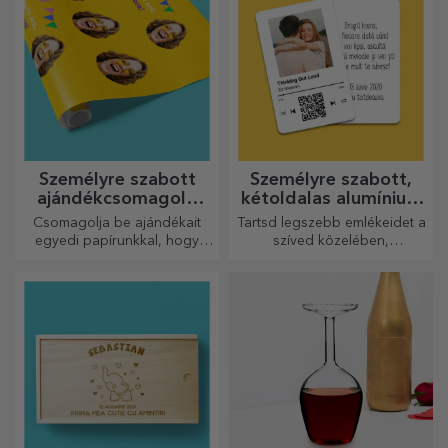
Személyre szabott
Személyre szabott,
ajándékcsomagoló
kétoldalas alumínium
papír
kártyák
Csomagolja be ajándékait
Tartsd legszebb emlékeidet a
egyedi papírunkkal, hogy
szíved közelében,
még kinyitni sem akarják majd
szeretteiddel együtt.
őket.