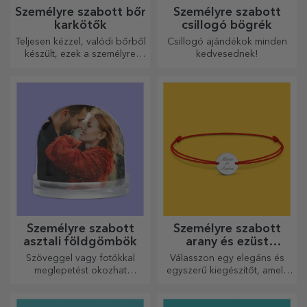
Személyre szabott bőr
Személyre szabott
karkötők
csillogó bögrék
Teljesen kézzel, valódi bőrből
Csillogó ajándékok minden
készült, ezek a személyre
kedvesednek!
szabott karkötők mind neki,
mind neki alkalmasak.
Személyre szabott
Személyre szabott
asztali földgömbök
arany és ezüst
karkötők
Szöveggel vagy fotókkal
Válasszon egy elegáns és
meglepetést okozhat
egyszerű kiegészítőt, amely
szeretteinek egy különleges
szerinted legjobban tükrözi
irodai kiegészítővel.
annak a személynek a