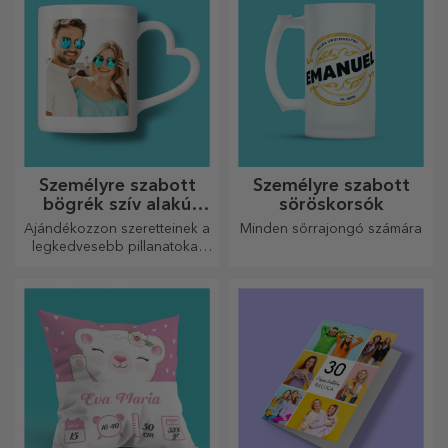
Személyre szabott
Személyre szabott
bögrék szív alakú
söröskorsók
fogantyúval
Ajándékozzon szeretteinek a
Minden sörrajongó számára
legkedvesebb pillanatokat
személyre szabott, szív alakú
fülű bögrékkel.