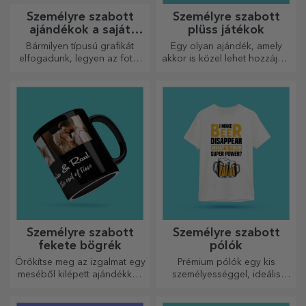
Személyre szabott
Személyre szabott
ajándékok a saját
plüss játékok
grafikáiddal
Bármilyen típusú grafikát
Egy olyan ajándék, amely
elfogadunk, legyen az fotó,
akkor is közel lehet hozzájuk,
szöveg vagy mindkettő. :)
amikor Ön nincs ott, a
Most már megkaphatja a
személyre szabott
kívánt ajándékot!
plüssjátékok, amelyek
pontosan alkalmasak
ölelgetésre!
Személyre szabott
Személyre szabott
fekete bögrék
pólók
Örökítse meg az izgalmat egy
Prémium pólók egy kis
meséből kilépett ajándékkal!
személyességgel, ideális
A teljesen fekete bögrék
ajándék szeretteinek.
képekkel vagy szöveggel
Testreszabás pamut vagy