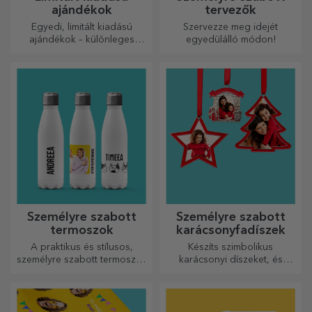
ajándékok
tervezők
Egyedi, limitált kiadású
Szervezze meg idejét
ajándékok – különleges
egyedülálló módon!
meglepetések felejthetetlen
pillanatokhoz
Személyre szabott
Személyre szabott
termoszok
karácsonyfadíszek
A praktikus és stílusos,
Készíts szimbolikus
személyre szabott termoszok
karácsonyi díszeket, és
tökéletesek kedvenc italod
ajándékozd meg szeretteidet!
élvezéséhez, hidegen nyáron
és melegen télen.