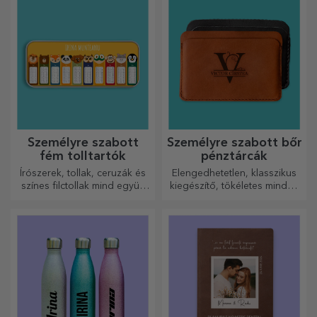
személyiségét, aki viselni
fogja.
Személyre szabott
Személyre szabott bőr
fém tolltartók
pénztárcák
Írószerek, tollak, ceruzák és
Elengedhetetlen, klasszikus
színes filctollak mind együtt
kiegészítő, tökéletes minden
tárolhatók a StarGift
férfi számára!
személyre szabott
tolltartóiban!