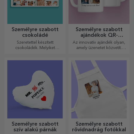
Személyre szabott
Személyre szabott
csokoládé
ajándékok QR-
kódokkal
Szeretettel készített
Az innovatív ajándék olyan,
csokoládék. Melyiket
amely üzenetet közvetít.
választja?
Válasszon olyanokat, amelyek
QR-kóddal és hozzáadott
linkkel rendelkeznek, hogy a
legegyedibb reakciókat
váltsa ki!
Személyre szabott
Személyre szabott
szív alakú párnák
rövidnadrág fotókkal