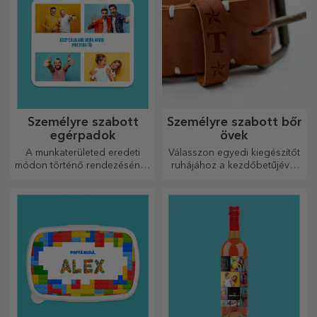
megfelelőt!
Személyre szabott
Személyre szabott bőr
egérpadok
övek
A munkaterületed eredeti
Válasszon egyedi kiegészítőt
módon történő rendezésének
ruhájához a kezdőbetűjével
egyik módja az, hogy
vagy nevével! A személyre
személyre szabod a
szabott övek eleganciát és
legmenőbb egérpadjaidat.
stílust kölcsönöznek!