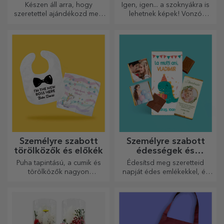
Készen áll arra, hogy
Igen, igen... a szoknyákra is
szeretettel ajándékozd meg
lehetnek képek! Vonzó
legkedvesebb emberednek.
kollekció eredeti
szoknyákból.
Személyre szabott
Személyre szabott
törölközők és előkék
édességek és
cukorkák
Puha tapintású, a cumik és
Édesítsd meg szeretteid
törölközők nagyon
napját édes emlékekkel, és
hasznosak és tökéletesek,
tedd még szebbé a napjukat!
hogy bárhová magaddal
Válaszd ki a kedvedre való
vihesd őket!
modellt, és adj nekik egy
édes, személyre szabott
ajándékot!