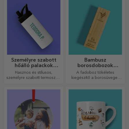
mindenkit lenyűgöznek, aki
sport modelleken, válassza ki
megkapja őket ajándékba.
a megfelelőt!
Személyre szabott
Bambusz
hőálló palackok
borosdobozok
fogantyúval
kiegészítőkkel
Hasznos és stílusos,
A fadoboz tökéletes
személyre szabott termoszok,
kiegészítő a borosüvegek
amelyekkel bármelyik
elegáns bemutatásához.
évszakban élvezheti kedvenc
italát.