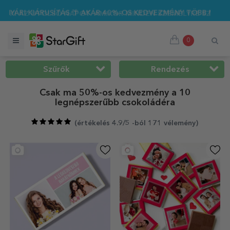
 🌴 AKÁR 40%-OS KEDVEZMÉNY TÖBB MINT 100 SZEMÉLYRE SZ
0
Szűrők
Rendezés
Csak ma 50%-os kedvezmény a 10
legnépszerűbb csokoládéra
(
értékelés 4.9/5 -ból 171 vélemény
)