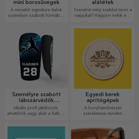
mini borosüvegek
alátétek
A miniatűr signature italok
Szeretné még szebbé tenni a
személyre szabott formában
napjukat? Hagyjon nekik egy
egy kis szerelmet és érzelmet
kedves emléket a könnyen
csempésznek az életbe.
személyre szabható
poháralátétek segítségével.
Személyre szabott
Egyedi kerek
lábszárvédők
aprítógépek
futballhoz
Ideális profi játékosok,
A konyhaművészet
amatőrök vagy akár a futballt
szerelmesei minden
szerető gyermekek számára
dicséretet megérdemelnek,
is.
ezért az ízletes ételek a
legkreatívabb aprítókkal
készülnek. Válassza ki a