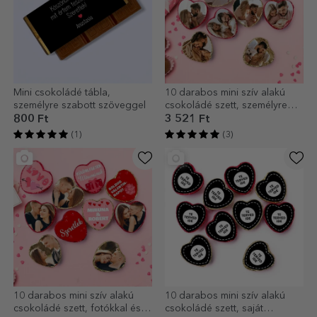
Mini csokoládé tábla,
10 darabos mini szív alakú
személyre szabott szöveggel
csokoládé szett, személyre
szabott fotóval
800 Ft
3 521 Ft
(1)
(3)
10 darabos mini szív alakú
10 darabos mini szív alakú
csokoládé szett, fotókkal és
csokoládé szett, saját