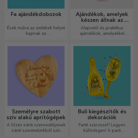
Fa ajándékdobozok
Ajándékok, amelyek
készen állnak az
átadásra
Évek múlva az emlékek helyet
Alapvető és praktikus
kapnak az
ajándékok, amelyekkel
ajándékdobozokban.
meglepetést okozhat
Személyre szabhatod őket a
szeretteinek! Válasszon
legeredetibb üzenettel.
prémium ajándékokat gyors
szállítással, bármilyen
alkalomra!
Személyre szabott
Buli kiegészítők és
szív alakú aprítógépek
dekorációk
A főzés iránti szenvedélyesek
Partit szervezel? Legyen
iránti szeretetünkből szív
különleges! A parti
alakú ajándékokat
kiegészítők és dekorációk