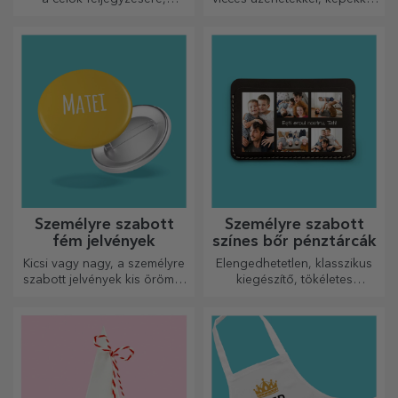
ideálisak ilyen feladatokhoz.
vagy mintákkal, amelyek
minden évszakra tökéletesen
illenek.
Személyre szabott
Személyre szabott
fém jelvények
színes bőr pénztárcák
Kicsi vagy nagy, a személyre
Elengedhetetlen, klasszikus
szabott jelvények kis örömöt
kiegészítő, tökéletes
okozhatnak, ha személyre
mindenkinek!
szabottak. Egy tárgy, amely
szerencsét, mosolyt és
jókedvet hoz!