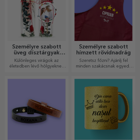
Személyre szabott
Személyre szabott
üveg dísztárgyak
hímzett rövidnadrág
konzervált virágokkal
Különleges virágok az
Szeretsz főzni? Ajánlj fel
életedben lévő hölgyeknek
minden szakácsnak egyedi,
és fiatal hölgyeknek.
hímzéssel ellátott kötényt!