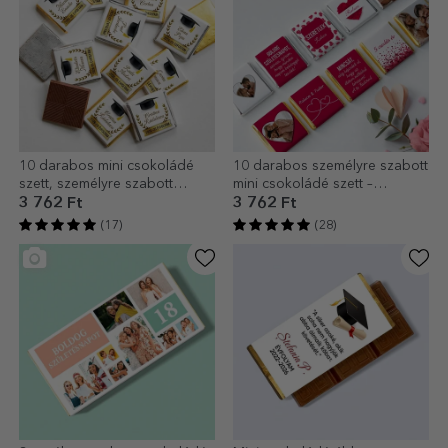
10 darabos mini csokoládé
10 darabos személyre szabott
szett, személyre szabott
mini csokoládé szett –
szöveggel a diplomások
Szeretlek!
3 762 Ft
3 762 Ft
számára
(17)
(28)