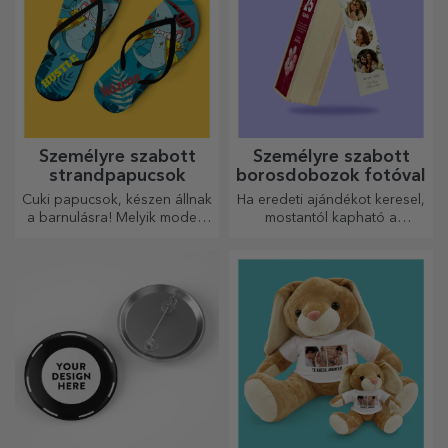
Személyre szabott
Személyre szabott
strandpapucsok
borosdobozok fotóval
Cuki papucsok, készen állnak
Ha eredeti ajándékot keresel,
a barnulásra! Melyik modellt
mostantól kapható a
választod személyre
fotókkal/üzenettel ellátott
szabáshoz?
borosdoboz, amely kiváló
ajándéknak bizonyul!