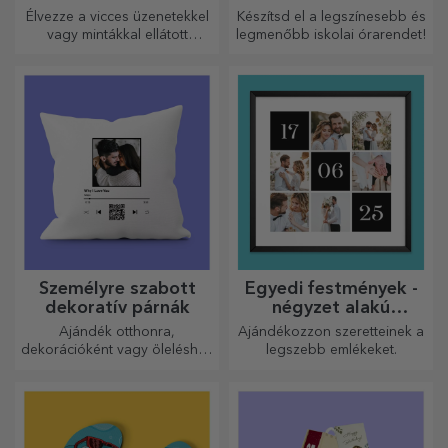
Élvezze a vicces üzenetekkel
Készítsd el a legszínesebb és
vagy mintákkal ellátott
legmenőbb iskolai órarendet!
sörösdobozt!
Személyre szabott
Egyedi festmények -
dekoratív párnák
négyzet alakú
formátum
Ajándék otthonra,
Ajándékozzon szeretteinek a
dekorációként vagy öleléshez
legszebb emlékeket.
– a személyre szabott párnák
minden alkalomra
tökéletesek.