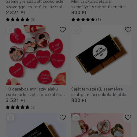
Személyre szabott csokoládé
Mini csokoládétábla
szöveggel és fotó kollázzsal
személyre szabott üzenettel –
Érettségi
2 321 Ft
800 Ft
(8)
(1)
10 darabos mini szív alakú
Saját tervezésű, személyre
csokoládé szett, fotókkal és
szabott mini csokoládétábla
szöveggel személyre szabva –
3 521 Ft
800 Ft
Rejtett üzenet
(3)