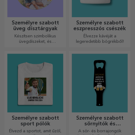
Személyre szabott
Személyre szabott
üveg dísztárgyak
eszpresszós csészék
Készítsen szimbolikus
Élvezze kávéját a
üvegdíszeket, és
legeredetibb bögrékből!
ajándékozza meg szeretteit
eredeti és egyedi
ajándékokkal!
Személyre szabott
Személyre szabott
sport pólók
sörnyitók és
dugóhúzók
Élvezd a sportot, amit űzöl,
A sör- és borrajongók