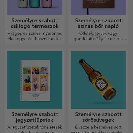
Személyre szabott
Személyre szabott
csillogó termoszok
színes bőr napló
Világos és színes, nyáron és
Ötletek, tervek vagy
télen egyaránt használható, a
gondolatok? Írja le mindet
termoszok könnyen
egy személyre szabott
személyre szabhatók és
naplóba, és őrizze meg
bárhová magaddal viheted
minden emlékét.
őket!
Személyre szabott
Személyre szabott
jegyzetfüzetek
sörösüvegek
A jegyzetfüzetek tökéletesek
Élvezze a kézműves sört
a célok feljegyzésére,
vicces üzenetekkel, képekkel