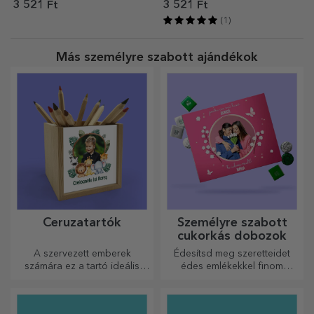
szöveggel személyre szabva –
tervezésű személyre szabott
3 521 Ft
3 521 Ft
Love
kivitelben
(1)
Más személyre szabott ajándékok
Ceruzatartók
Személyre szabott
cukorkás dobozok
A szervezett emberek
Édesítsd meg szeretteidet
számára ez a tartó ideális
édes emlékekkel finom
ajándék.
édességekből álló
dobozokban!