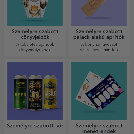
Személyre szabott
Személyre szabott
könyvjelzők
palack alakú aprítók
A tökéletes ajándék
A konyhaművészet
könyvmolyoknak.
szerelmesei minden
dicséretet megérdemelnek. A
palack alakú aprítók
tökéletesek a kész ételek
tálalásához.
Személyre szabott sör
Személyre szabott
menetrendek