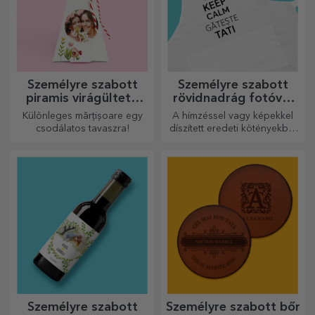
Személyre szabott
Személyre szabott
piramis virágültető
rövidnadrág fotóval
készletek
vagy hímzéssel
Különleges mărțișoare egy
A hímzéssel vagy képekkel
csodálatos tavaszra!
díszített eredeti kötényekből
álló vonzó kollekció tökéletes
ajándék a főzés
szerelmeseinek.
Személyre szabott
Személyre szabott bőr