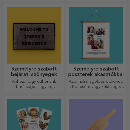
művelnek! A villák és kanalak
remek csapatot alkotnak a
legkifinomultabb receptek
elkészítéséhez.
Személyre szabott
Személyre szabott
bejárati szőnyegek
poszterek akasztókkal
Ahhoz, hogy otthonunk
Azonnali megoldás otthonod
barátságos legyen,
díszítésére vagy különleges
elengedhetetlen, hogy a
ajándék szeretteidnek!
bejáratnál szőnyeg legyen.
Személyre szabhatja őket, és
így a legvonzóbb
szőnyegeket kapja!